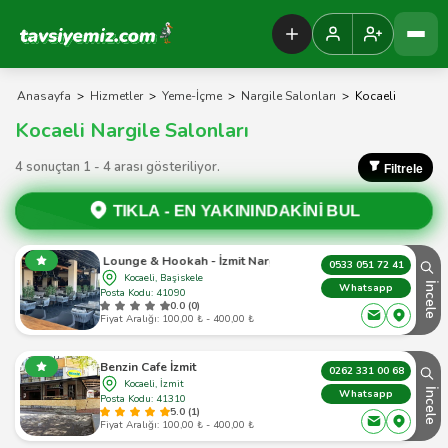
Tavsiyemiz Anasayfa
Anasayfa
>
Hizmetler
>
Yeme-İçme
>
Nargile Salonları
>
Kocaeli
Kocaeli Nargile Salonları
4 sonuçtan 1 - 4 arası gösteriliyor.
Filtrele
TIKLA -
EN YAKININDAKİNİ BUL
Loco Lounge & Hookah - İzmit Nargile, Maç
0533 051 72 41
Kocaeli, Başiskele
İncele
Whatsapp
Posta Kodu: 41090
0.0 (0)
Fiyat Aralığı: 100,00 ₺ - 400,00 ₺
Benzin Cafe İzmit
0262 331 00 68
Kocaeli, İzmit
İncele
Whatsapp
Posta Kodu: 41310
5.0 (1)
Fiyat Aralığı: 100,00 ₺ - 400,00 ₺