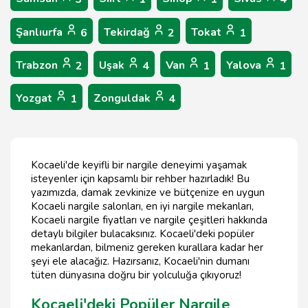
Şanlıurfa
Tekirdağ
Tokat
6
2
1
Trabzon
Uşak
Van
Yalova
2
4
1
1
Yozgat
Zonguldak
1
4
Kocaeli'de keyifli bir nargile deneyimi yaşamak
isteyenler için kapsamlı bir rehber hazırladık! Bu
yazımızda, damak zevkinize ve bütçenize en uygun
Kocaeli nargile salonları, en iyi nargile mekanları,
Kocaeli nargile fiyatları ve nargile çeşitleri hakkında
detaylı bilgiler bulacaksınız. Kocaeli'deki popüler
mekanlardan, bilmeniz gereken kurallara kadar her
şeyi ele alacağız. Hazırsanız, Kocaeli'nin dumanı
tüten dünyasına doğru bir yolculuğa çıkıyoruz!
Kocaeli'deki Popüler Nargile