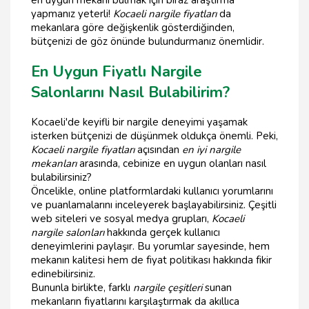
en uygun mekanı bulmak için biraz araştırma
yapmanız yeterli!
Kocaeli nargile fiyatları
da
mekanlara göre değişkenlik gösterdiğinden,
bütçenizi de göz önünde bulundurmanız önemlidir.
En Uygun Fiyatlı Nargile
Salonlarını Nasıl Bulabilirim?
Kocaeli'de keyifli bir nargile deneyimi yaşamak
isterken bütçenizi de düşünmek oldukça önemli. Peki,
Kocaeli nargile fiyatları
açısından
en iyi nargile
mekanları
arasında, cebinize en uygun olanları nasıl
bulabilirsiniz?
Öncelikle, online platformlardaki kullanıcı yorumlarını
ve puanlamalarını inceleyerek başlayabilirsiniz. Çeşitli
web siteleri ve sosyal medya grupları,
Kocaeli
nargile salonları
hakkında gerçek kullanıcı
deneyimlerini paylaşır. Bu yorumlar sayesinde, hem
mekanın kalitesi hem de fiyat politikası hakkında fikir
edinebilirsiniz.
Bununla birlikte, farklı
nargile çeşitleri
sunan
mekanların fiyatlarını karşılaştırmak da akıllıca