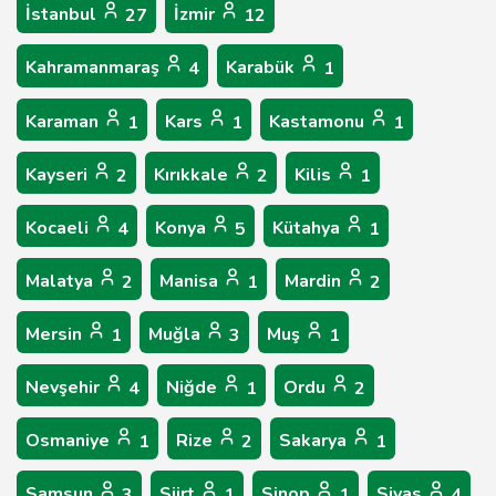
İstanbul
İzmir
27
12
Kahramanmaraş
Karabük
4
1
Karaman
Kars
Kastamonu
1
1
1
Kayseri
Kırıkkale
Kilis
2
2
1
Kocaeli
Konya
Kütahya
4
5
1
Malatya
Manisa
Mardin
2
1
2
Mersin
Muğla
Muş
1
3
1
Nevşehir
Niğde
Ordu
4
1
2
Osmaniye
Rize
Sakarya
1
2
1
Samsun
Siirt
Sinop
Sivas
3
1
1
4