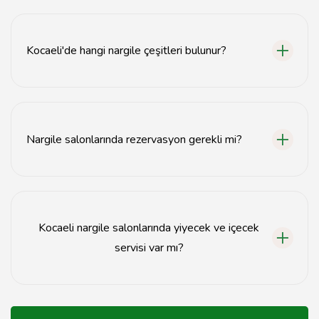
Kocaeli nargile fiyatları mekanlara göre değişiklik
göstermekle birlikte, ortalama 30 TL ile 100 TL
arasında değişmektedir.
Kocaeli'de hangi nargile çeşitleri bulunur?
Kocaeli'deki nargile salonlarında meyve aromalı,
mentollü ve klasik nargile çeşitleri bulunmaktadır.
Nargile salonlarında rezervasyon gerekli mi?
Yoğun saatlerde rezervasyon yapmak önerilir, ancak
çoğu salon misafirleri karşılamaktadır.
Kocaeli nargile salonlarında yiyecek ve içecek
servisi var mı?
Evet, çoğu nargile salonu yiyecek ve içecek servisi
sunmaktadır.