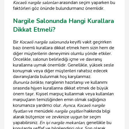
Kocaeli nargile salonları
arasından seçim yaparken bu
faktörleri göz önünde bulundurmanız önemlidir.
Nargile Salonunda Hangi Kurallara
Dikkat Etmeli?
Bir
Kocaeli nargile salonunda
keyifli vakit geçirirken
bazı önemli kurallara dikkat etmek hem sizin hem de
diğer müşterilerin deneyimini olumlu yönde etkiler.
Öncelikle, salonun belirlediği içme ve davranış
kurallarına uymak önemlidir. Genellikle, yüksek sesle
konuşmak veya diğer müşterileri rahatsız edecek
davranışlarda bulunmak hoş karşılanmaz.
Bununla birlikte
, nargilenin hazırlanışı ve kullanımı
sırasında hijyen kurallarına dikkat etmek de büyük
önem taşır. Kişisel marpuç kullanmak veya kullanılan
marpuçların temizliğinden emin olmak sağlığınızı
korumanıza yardımcı olur.
Ayrıca
,
Kocaeli nargile
fiyatları
ve menüdeki
nargile çeşitleri
hakkında bilgi
alarak bütçenize ve zevkinize uygun bir seçim
yapabilirsiniz.
En iyi nargile mekanları
, genellikle bu
konularda şeffaf ve bilgilendirici olur. Son olarak,