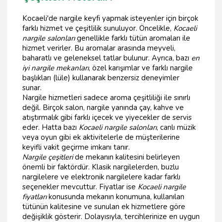
Kocaeli'de nargile keyfi yapmak isteyenler için birçok
farklı hizmet ve çeşitlilik sunuluyor. Öncelikle,
Kocaeli
nargile salonları
genellikle farklı tütün aromaları ile
hizmet verirler. Bu aromalar arasında meyveli,
baharatlı ve geleneksel tatlar bulunur. Ayrıca, bazı
en
iyi nargile mekanları
, özel karışımlar ve farklı nargile
başlıkları (lüle) kullanarak benzersiz deneyimler
sunar.
Nargile hizmetleri sadece aroma çeşitliliği ile sınırlı
değil. Birçok salon, nargile yanında çay, kahve ve
atıştırmalık gibi farklı içecek ve yiyecekler de servis
eder. Hatta bazı
Kocaeli nargile salonları
, canlı müzik
veya oyun gibi ek aktivitelerle de müşterilerine
keyifli vakit geçirme imkanı tanır.
Nargile çeşitleri
de mekanın kalitesini belirleyen
önemli bir faktördür. Klasik nargilelerden, buzlu
nargilelere ve elektronik nargilelere kadar farklı
seçenekler mevcuttur. Fiyatlar ise
Kocaeli nargile
fiyatları
konusunda mekanın konumuna, kullanılan
tütünün kalitesine ve sunulan ek hizmetlere göre
değişiklik gösterir. Dolayısıyla, tercihlerinize en uygun