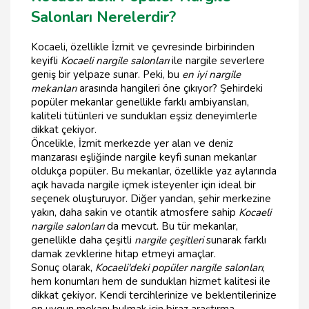
Salonları Nerelerdir?
Kocaeli, özellikle İzmit ve çevresinde birbirinden
keyifli
Kocaeli nargile salonları
ile nargile severlere
geniş bir yelpaze sunar. Peki, bu
en iyi nargile
mekanları
arasında hangileri öne çıkıyor? Şehirdeki
popüler mekanlar genellikle farklı ambiyansları,
kaliteli tütünleri ve sundukları eşsiz deneyimlerle
dikkat çekiyor.
Öncelikle, İzmit merkezde yer alan ve deniz
manzarası eşliğinde nargile keyfi sunan mekanlar
oldukça popüler. Bu mekanlar, özellikle yaz aylarında
açık havada nargile içmek isteyenler için ideal bir
seçenek oluşturuyor. Diğer yandan, şehir merkezine
yakın, daha sakin ve otantik atmosfere sahip
Kocaeli
nargile salonları
da mevcut. Bu tür mekanlar,
genellikle daha çeşitli
nargile çeşitleri
sunarak farklı
damak zevklerine hitap etmeyi amaçlar.
Sonuç olarak,
Kocaeli'deki popüler nargile salonları
,
hem konumları hem de sundukları hizmet kalitesi ile
dikkat çekiyor. Kendi tercihlerinize ve beklentilerinize