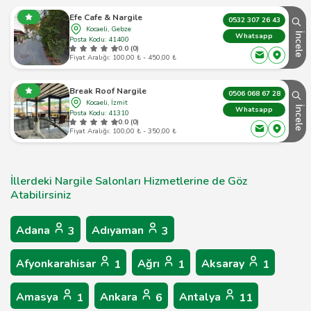
Efe Cafe & Nargile
0532 307 26 43
Kocaeli, Gebze
İncele
Whatsapp
Posta Kodu: 41400
0.0 (0)
Fiyat Aralığı: 100,00 ₺ - 450,00 ₺
Break Roof Nargile
0506 068 67 28
Kocaeli, İzmit
İncele
Whatsapp
Posta Kodu: 41310
0.0 (0)
Fiyat Aralığı: 100,00 ₺ - 350,00 ₺
İllerdeki Nargile Salonları Hizmetlerine de Göz
Atabilirsiniz
Adana
Adıyaman
3
3
Afyonkarahisar
Ağrı
Aksaray
1
1
1
Amasya
Ankara
Antalya
1
6
11