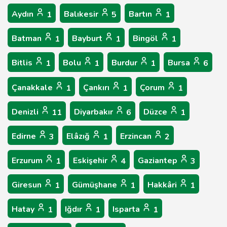
Aydın
Balıkesir
Bartın
1
5
1
Batman
Bayburt
Bingöl
1
1
1
Bitlis
Bolu
Burdur
Bursa
1
1
1
6
Çanakkale
Çankırı
Çorum
1
1
1
Denizli
Diyarbakır
Düzce
11
6
1
Edirne
Elâzığ
Erzincan
3
1
2
Erzurum
Eskişehir
Gaziantep
1
4
3
Giresun
Gümüşhane
Hakkâri
1
1
1
Hatay
Iğdır
Isparta
1
1
1