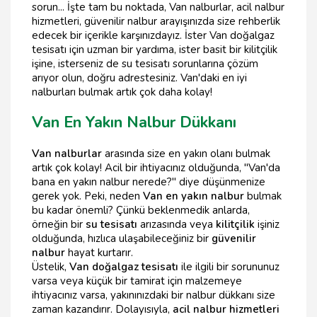
sorun... İşte tam bu noktada, Van nalburlar, acil nalbur
hizmetleri, güvenilir nalbur arayışınızda size rehberlik
edecek bir içerikle karşınızdayız. İster Van doğalgaz
tesisatı için uzman bir yardıma, ister basit bir kilitçilik
işine, isterseniz de su tesisatı sorunlarına çözüm
arıyor olun, doğru adrestesiniz. Van'daki en iyi
nalburları bulmak artık çok daha kolay!
Van En Yakın Nalbur Dükkanı
Van nalburlar
arasında size en yakın olanı bulmak
artık çok kolay! Acil bir ihtiyacınız olduğunda, "Van'da
bana en yakın nalbur nerede?" diye düşünmenize
gerek yok. Peki, neden
Van en yakın nalbur
bulmak
bu kadar önemli? Çünkü beklenmedik anlarda,
örneğin bir
su tesisatı
arızasında veya
kilitçilik
işiniz
olduğunda, hızlıca ulaşabileceğiniz bir
güvenilir
nalbur
hayat kurtarır.
Üstelik,
Van doğalgaz tesisatı
ile ilgili bir sorununuz
varsa veya küçük bir tamirat için malzemeye
ihtiyacınız varsa, yakınınızdaki bir nalbur dükkanı size
zaman kazandırır. Dolayısıyla,
acil nalbur hizmetleri