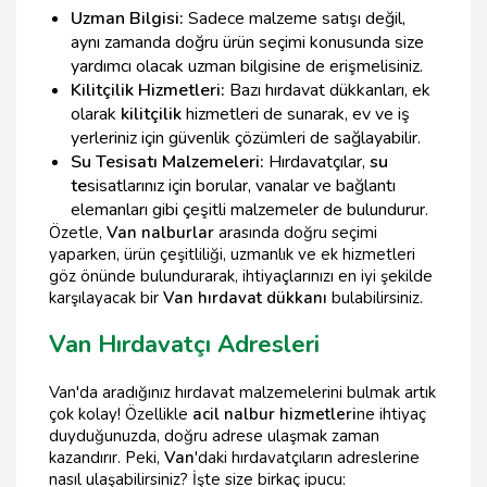
Uzman Bilgisi:
Sadece malzeme satışı değil,
aynı zamanda doğru ürün seçimi konusunda size
yardımcı olacak uzman bilgisine de erişmelisiniz.
Kilitçilik Hizmetleri:
Bazı hırdavat dükkanları, ek
olarak
kilitçilik
hizmetleri de sunarak, ev ve iş
yerleriniz için güvenlik çözümleri de sağlayabilir.
Su Tesisatı Malzemeleri:
Hırdavatçılar,
su
te
sisatlarınız için borular, vanalar ve bağlantı
elemanları gibi çeşitli malzemeler de bulundurur.
Özetle,
Van nalburlar
arasında doğru seçimi
yaparken, ürün çeşitliliği, uzmanlık ve ek hizmetleri
göz önünde bulundurarak, ihtiyaçlarınızı en iyi şekilde
karşılayacak bir
Van hırdavat dükkanı
bulabilirsiniz.
Van Hırdavatçı Adresleri
Van'da aradığınız hırdavat malzemelerini bulmak artık
çok kolay! Özellikle
acil nalbur hizmetleri
ne ihtiyaç
duyduğunuzda, doğru adrese ulaşmak zaman
kazandırır. Peki,
Van
'daki hırdavatçıların adreslerine
nasıl ulaşabilirsiniz? İşte size birkaç ipucu: