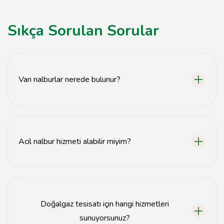
Sıkça Sorulan Sorular
Van nalburlar nerede bulunur?
Van nalburlar, Van ilinde çeşitli bölgelerde hizmet
vermektedir.
Acil nalbur hizmeti alabilir miyim?
Evet, acil nalbur hizmetleri sunan birçok işletme
bulunmaktadır.
Doğalgaz tesisatı için hangi hizmetleri
sunuyorsunuz?