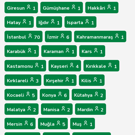
Giresun
Gümüşhane
Hakkâri
1
1
1
Hatay
Iğdır
Isparta
1
1
1
İstanbul
İzmir
Kahramanmaraş
70
6
1
Karabük
Karaman
Kars
1
1
1
Kastamonu
Kayseri
Kırıkkale
1
4
1
Kırklareli
Kırşehir
Kilis
3
1
1
Kocaeli
Konya
Kütahya
5
6
2
Malatya
Manisa
Mardin
2
2
2
Mersin
Muğla
Muş
6
5
1