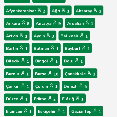
Afyonkarahisar
Ağrı
Aksaray
2
1
1
Ankara
Antalya
Ardahan
8
9
1
Artvin
Aydın
Balıkesir
1
3
1
Bartın
Batman
Bayburt
1
1
1
Bilecik
Bingöl
Bolu
1
1
1
Burdur
Bursa
Çanakkale
1
16
1
Çankırı
Çorum
Denizli
1
1
5
Düzce
Edirne
Elâzığ
1
2
1
Erzincan
Eskişehir
Gaziantep
1
1
1