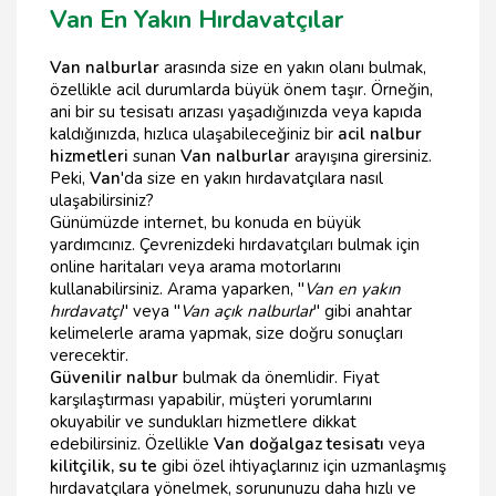
Van En Yakın Hırdavatçılar
Van nalburlar
arasında size en yakın olanı bulmak,
özellikle acil durumlarda büyük önem taşır. Örneğin,
ani bir su tesisatı arızası yaşadığınızda veya kapıda
kaldığınızda, hızlıca ulaşabileceğiniz bir
acil nalbur
hizmetleri
sunan
Van nalburlar
arayışına girersiniz.
Peki,
Van
'da size en yakın hırdavatçılara nasıl
ulaşabilirsiniz?
Günümüzde internet, bu konuda en büyük
yardımcınız. Çevrenizdeki hırdavatçıları bulmak için
online haritaları veya arama motorlarını
kullanabilirsiniz. Arama yaparken, "
Van en yakın
hırdavatçı
" veya "
Van açık nalburlar
" gibi anahtar
kelimelerle arama yapmak, size doğru sonuçları
verecektir.
Güvenilir nalbur
bulmak da önemlidir. Fiyat
karşılaştırması yapabilir, müşteri yorumlarını
okuyabilir ve sundukları hizmetlere dikkat
edebilirsiniz. Özellikle
Van doğalgaz tesisatı
veya
kilitçilik, su te
gibi özel ihtiyaçlarınız için uzmanlaşmış
hırdavatçılara yönelmek, sorununuzu daha hızlı ve