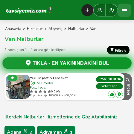
Tavsiyemiz Anasayfa
Anasayfa
>
Hizmetler
>
Alışveriş
>
Nalburlar
>
Van
Van Nalburlar
1 sonuçtan 1 - 1 arası gösteriliyor.
Filtrele
TIKLA -
EN YAKININDAKİNİ BUL
Yerli Inşaat & Hirdavat
0256 518 81 36
Van, Merkez
İncele
Whatsapp
Posta Kodu:
0.0 (0)
Fiyat Aralığı: 100,00 ₺ - 400,00 ₺
İllerdeki Nalburlar Hizmetlerine de Göz Atabilirsiniz
Adana
Adıyaman
2
1