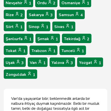
Nevşehir
Ordu
Osmaniye
1
2
1
Rize
Sakarya
Samsun
2
3
4
Siirt
Sinop
Sivas
1
1
1
Şanlıurfa
Şırnak
Tekirdağ
1
1
2
Tokat
Trabzon
Tunceli
1
1
1
Uşak
Van
Yalova
Yozgat
3
1
3
1
Zonguldak
1
Van'da yaşayanlar bilir; beklenmedik anlarda bir
nalbura ihtiyaç duymak kaçınılmazdır. Belki bir musluk
tamiri, belki de doğalgaz tesisatıyla ilgili acil bir