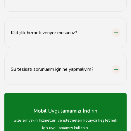
Doğalgaz tesisatı montajı, bakım ve onarım hizmetleri
sunuyoruz.
Kilitçilik hizmeti veriyor musunuz?
Evet, güvenilir kilitçilik hizmetleri sağlamaktayız.
Su tesisatı sorunlarım için ne yapmalıyım?
Su tesisatı sorunlarınız için uzman ekibimizle iletişime
geçebilirsiniz.
Mobil Uygulamamızı İndirin
Size en yakın hizmetleri ve işletmeleri kolayca keşfetmek
için uygulamamızı kullanın.