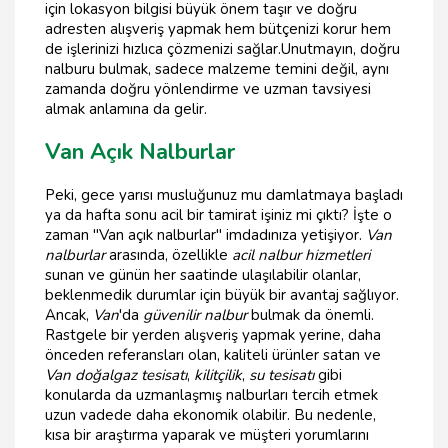
için lokasyon bilgisi büyük önem taşır ve doğru
adresten alışveriş yapmak hem bütçenizi korur hem
de işlerinizi hızlıca çözmenizi sağlar.Unutmayın, doğru
nalburu bulmak, sadece malzeme temini değil, aynı
zamanda doğru yönlendirme ve uzman tavsiyesi
almak anlamına da gelir.
Van Açık Nalburlar
Peki, gece yarısı musluğunuz mu damlatmaya başladı
ya da hafta sonu acil bir tamirat işiniz mi çıktı? İşte o
zaman "Van açık nalburlar" imdadınıza yetişiyor.
Van
nalburlar
arasında, özellikle
acil nalbur hizmetleri
sunan ve günün her saatinde ulaşılabilir olanlar,
beklenmedik durumlar için büyük bir avantaj sağlıyor.
Ancak,
Van
'da
güvenilir nalbur
bulmak da önemli.
Rastgele bir yerden alışveriş yapmak yerine, daha
önceden referansları olan, kaliteli ürünler satan ve
Van doğalgaz tesisatı
,
kilitçilik
,
su tesisatı
gibi
konularda da uzmanlaşmış nalburları tercih etmek
uzun vadede daha ekonomik olabilir. Bu nedenle,
kısa bir araştırma yaparak ve müşteri yorumlarını