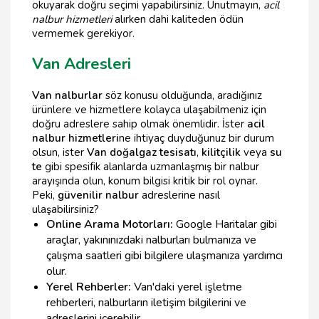
okuyarak doğru seçimi yapabilirsiniz. Unutmayın,
acil
nalbur hizmetleri
alırken dahi kaliteden ödün
vermemek gerekiyor.
Van Adresleri
Van nalburlar
söz konusu olduğunda, aradığınız
ürünlere ve hizmetlere kolayca ulaşabilmeniz için
doğru adreslere sahip olmak önemlidir. İster
acil
nalbur hizmetleri
ne ihtiyaç duyduğunuz bir durum
olsun, ister
Van doğalgaz tesisatı
,
kilitçilik
veya
su
te
gibi spesifik alanlarda uzmanlaşmış bir nalbur
arayışında olun, konum bilgisi kritik bir rol oynar.
Peki,
güvenilir nalbur
adreslerine nasıl
ulaşabilirsiniz?
Online Arama Motorları:
Google Haritalar gibi
araçlar, yakınınızdaki nalburları bulmanıza ve
çalışma saatleri gibi bilgilere ulaşmanıza yardımcı
olur.
Yerel Rehberler:
Van'daki yerel işletme
rehberleri, nalburların iletişim bilgilerini ve
adreslerini içerebilir.