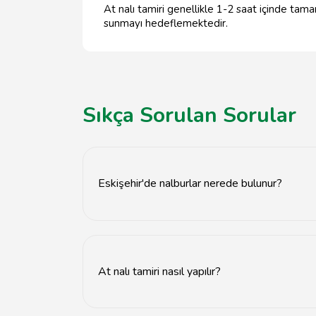
At nalı tamiri genellikle 1-2 saat içinde tamam
sunmayı hedeflemektedir.
Sıkça Sorulan Sorular
Eskişehir'de nalburlar nerede bulunur?
Eskişehir'de nalburlar, şehir merkezinde ve sa
At nalı tamiri nasıl yapılır?