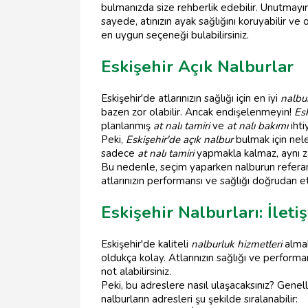
bulmanızda size rehberlik edebilir. Unutmayı
sayede, atınızın ayak sağlığını koruyabilir ve 
en uygun seçeneği bulabilirsiniz.
Eskişehir Açık Nalburlar
Eskişehir'de atlarınızın sağlığı için en iyi
nalbur
bazen zor olabilir. Ancak endişelenmeyin!
Esk
planlanmış
at nalı tamiri
ve
at nalı bakımı
ihti
Peki,
Eskişehir'de açık nalbur
bulmak için nele
sadece
at nalı tamiri
yapmakla kalmaz, aynı za
Bu nedenle, seçim yaparken nalburun referan
atlarınızın performansı ve sağlığı doğrudan et
Eskişehir Nalburları: İleti
Eskişehir'de kaliteli
nalburluk hizmetleri
almak
oldukça kolay. Atlarınızın sağlığı ve performan
not alabilirsiniz.
Peki, bu adreslere nasıl ulaşacaksınız? Genel
nalburların adresleri şu şekilde sıralanabilir: