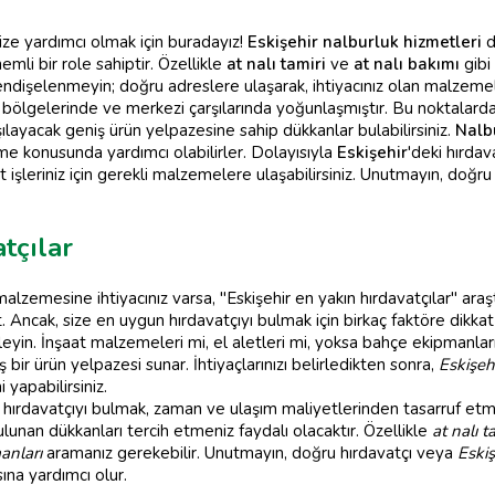
ize yardımcı olmak için buradayız!
Eskişehir nalburluk hizmetleri
d
emli bir role sahiptir. Özellikle
at nalı tamiri
ve
at nalı bakımı
gibi
endişelenmeyin; doğru adreslere ulaşarak, ihtiyacınız olan malzemele
 bölgelerinde ve merkezi çarşılarında yoğunlaşmıştır. Bu noktalard
ılayacak geniş ürün yelpazesine sahip dükkanlar bulabilirsiniz.
Nalb
me konusunda yardımcı olabilirler. Dolayısıyla
Eskişehir
'deki hırdav
at işleriniz için gerekli malzemelere ulaşabilirsiniz. Unutmayın, doğru
tçılar
 malzemesine ihtiyacınız varsa, "Eskişehir en yakın hırdavatçılar" ar
. Ancak, size en uygun hırdavatçıyı bulmak için birkaç faktöre dikka
eyin. İnşaat malzemeleri mi, el aletleri mi, yoksa bahçe ekipmanları 
bir ürün yelpazesi sunar. İhtiyaçlarınızı belirledikten sonra,
Eskişeh
 yapabilirsiniz.
 hırdavatçıyı bulmak, zaman ve ulaşım maliyetlerinden tasarruf etm
nan dükkanları tercih etmeniz faydalı olacaktır. Özellikle
at nalı t
anları
aramanız gerekebilir. Unutmayın, doğru hırdavatçı veya
Eskiş
ına yardımcı olur.