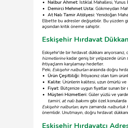
Nalbur Ahmet:
İstiklal Mahallesi, Yunu
Demirci Mehmet Usta:
Gökmeydan Mahal
At Nalı Tamir Atölyesi:
Yenidoğan Mahal
Elbette bu adresler değişebilir. Bu yüzden 
açısından kritik öneme sahiptir.
Eskişehir Hırdavat Dükkan
Eskişehir'de bir hırdavat dükkanı arıyorsanı
hizmetlerine
kadar geniş bir yelpazede ürün s
ihtiyaçlarını karşılamayı hedefler.
Peki,
Eskişehir nalburları
arasında doğru hırda
Ürün Çeşitliliği:
İhtiyacınız olan tüm ürünl
Kalite:
Ürünlerin kalitesi, uzun ömürlü ve g
Fiyat:
Bütçenize uygun fiyatlar sunan bir d
Müşteri Hizmetleri:
Güler yüzlü ve yardı
tamiri
,
at nalı bakımı
gibi özel konularda
Eskişehir nalburları
, aynı zamanda
nalburluk 
önemlidir. Unutmayın, doğru hırdavat dükkanı,
Eskişehir Hırdavatçı Adres