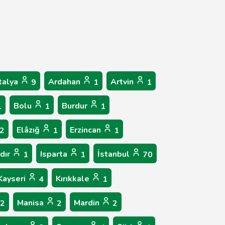
talya
Ardahan
Artvin
9
1
1
Bolu
Burdur
1
1
1
Elâzığ
Erzincan
2
1
1
ğdır
Isparta
İstanbul
1
1
70
Kayseri
Kırıkkale
4
1
Manisa
Mardin
2
2
2