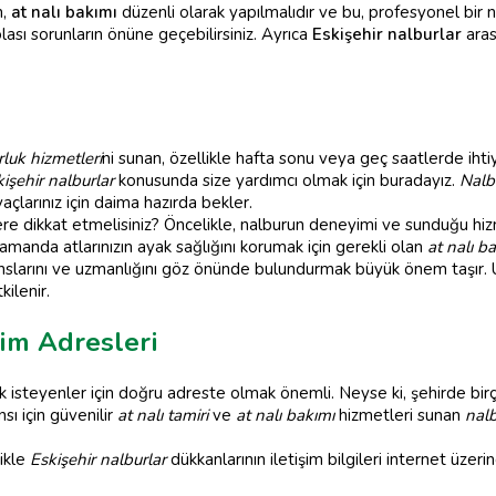
n,
at nalı bakımı
düzenli olarak yapılmalıdır ve bu, profesyonel bir n
olası sorunların önüne geçebilirsiniz. Ayrıca
Eskişehir nalburlar
aras
luk hizmetleri
ni sunan, özellikle hafta sonu veya geç saatlerde iht
işehir nalburlar
konusunda size yardımcı olmak için buradayız.
Nalb
yaçlarınız için daima hazırda bekler.
re dikkat etmelisiniz? Öncelikle, nalburun deneyimi ve sunduğu hizmetl
manda atlarınızın ayak sağlığını korumak için gerekli olan
at nalı b
slarını ve uzmanlığını göz önünde bulundurmak büyük önem taşır. 
kilenir.
şim Adresleri
 isteyenler için doğru adreste olmak önemli. Neyse ki, şehirde bi
sı için güvenilir
at nalı tamiri
ve
at nalı bakımı
hizmetleri sunan
nalb
likle
Eskişehir nalburlar
dükkanlarının iletişim bilgileri internet üzer