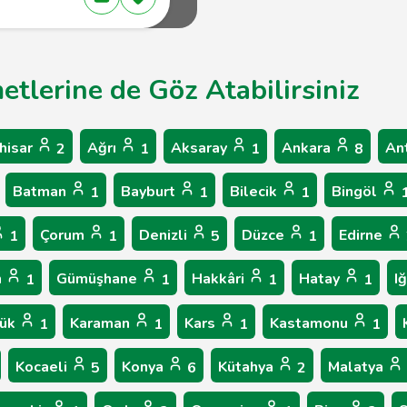
etlerine de Göz Atabilirsiniz
hisar
Ağrı
Aksaray
Ankara
An
2
1
1
8
Batman
Bayburt
Bilecik
Bingöl
1
1
1
Çorum
Denizli
Düzce
Edirne
1
1
5
1
n
Gümüşhane
Hakkâri
Hatay
I
1
1
1
1
bük
Karaman
Kars
Kastamonu
1
1
1
1
Kocaeli
Konya
Kütahya
Malatya
5
6
2