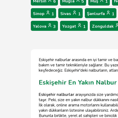
Mersin
Muğla
Muş
N
6
5
1
Sinop
Sivas
Şanlıurfa
1
1
1
Yalova
Yozgat
Zonguldak
3
1
Eskişehir nalburlar arasında en iyi tamir ve b
bakım ve tamir teknikleriyle sağlanır. Bu yaz
keşfedeceğiz. Eskişehir'deki nalburların, atla
Eskişehir En Yakın Nalbur
Eskişehir nalburlar
arayışınızda size yardımc
taşır. Peki, size en yakın nalbur dükkanını nası
İlk olarak, online arama motorlarını kullanabi
yakın dükkanların listesine ulaşabilirsiniz. Ar
Bununla birlikte, yerel at sahipleri ve binicili