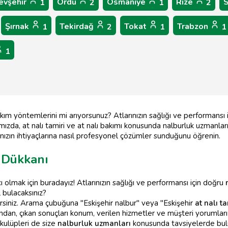
evşehir
Ordu
Osmaniye
Rize
1
2
1
2
Şırnak
Tekirdağ
Tokat
Trabzon
1
2
1
1
1
akım yöntemlerini mi arıyorsunuz? Atlarınızın sağlığı ve performansı i
ımızda, at nalı tamiri ve at nalı bakımı konusunda nalburluk uzmanlar
rınızın ihtiyaçlarına nasıl profesyonel çözümler sunduğunu öğrenin.
 Dükkanı
ı olmak için buradayız! Atlarınızın sağlığı ve performansı için doğru
l bulacaksınız?
lirsiniz. Arama çubuğuna "Eskişehir nalbur" veya "Eskişehir
at nalı ta
dından, çıkan sonuçları konum, verilen hizmetler ve müşteri yorumları 
k kulüpleri de size
nalburluk uzmanları
konusunda tavsiyelerde bulun