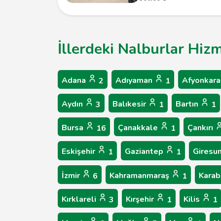
İllerdeki Nalburlar Hizm
Adana
Adıyaman
Afyonkara
2
1
Aydın
Balıkesir
Bartın
3
1
1
Bursa
Çanakkale
Çankırı
16
1
Eskişehir
Gaziantep
Giresu
1
1
İzmir
Kahramanmaraş
Kara
6
1
Kırklareli
Kırşehir
Kilis
3
1
1