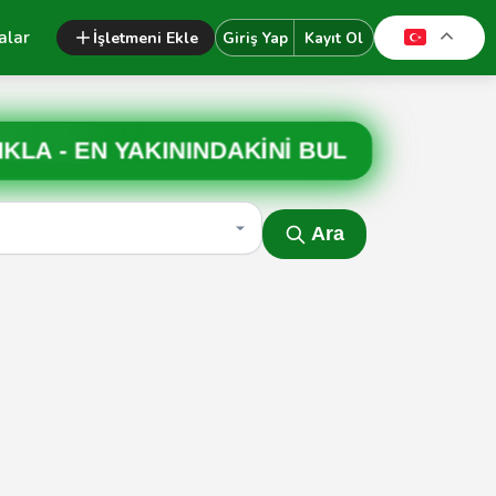
alar
İşletmeni Ekle
Giriş Yap
Kayıt Ol
IKLA -
EN YAKININDAKİNİ BUL
Ara