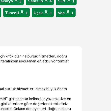
Sakarya
Samsun
Siirt
3
4
1
Tunceli
Uşak
Van
1
3
1
çin kritik olan nalburluk hizmetleri, doğru
ı tarafından uygulanan en etkili yöntemleri
nalburluk hizmetleri
almak büyük önem
miri
" gibi anahtar kelimeler yazarak size en
gibi kriterlere göre değerlendirebilirsiniz.
abilir. Onların deneyimleri, doğru nalburu