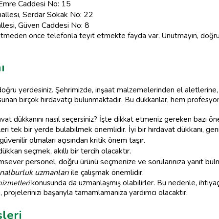
s Emre Caddesi No: 15
lesi, Serdar Sokak No: 22
lesi, Güven Caddesi No: 8
gitmeden önce telefonla teyit etmekte fayda var. Unutmayın, doğr
ı
z, doğru yerdesiniz. Şehrimizde, inşaat malzemelerinden el aletleri
unan birçok hırdavatçı bulunmaktadır. Bu dükkanlar, hem profesyone
vat dükkanını nasıl seçersiniz? İşte dikkat etmeniz gereken bazı ön
eri tek bir yerde bulabilmek önemlidir. İyi bir hırdavat dükkanı, gen
üvenilir olmaları açısından kritik önem taşır.
ükkan seçmek, akıllı bir tercih olacaktır.
msever personel, doğru ürünü seçmenize ve sorularınıza yanıt bulm
nalburluk uzmanları
ile çalışmak önemlidir.
hizmetleri
konusunda da uzmanlaşmış olabilirler. Bu nedenle, ihtiyaç
 projelerinizi başarıyla tamamlamanıza yardımcı olacaktır.
leri