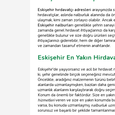
Eskişehir hırdavatçı adresleri
arayışınızda s
hırdavatçılar, aslında nalburluk alanında da ön
ulaşmak, kimi zaman zorlayıcı olabilir. Ancak 
Eskişehir nalburları
genellikle şehrin sanayi
zamanda genel hırdavat ihtiyaçlarınızı da karş
genellikle bulunur ve size doğru ürünleri seç
ihtiyaçlarınızı giderebilir, hem de diğer tamir
ve zamandan tasarruf etmenin anahtarıdır.
Eskişehir En Yakın Hirdava
Eskişehir'de yaşıyorsanız ve acil bir hırdavat
ki, şehir genelinde birçok seçeneğiniz mevcut
Öncelikle, aradığınız malzemenin türünü belirl
alanlarda uzmanlaşmışken, bazıları daha geniş 
uzmanlık alanlarını karşılaştırarak doğru seçimi
Konum da önemli bir faktördür. Size en yakın
hizmetleri
veren ve size en yakın konumda bulu
varsa, bu konuda uzmanlaşmış
nalburluk uzm
sorunsuz ve başarılı bir şekilde tamamlanmas