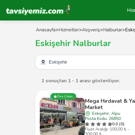
Tavsiyemiz Anasayfa
Hiz
Anasayfa
>
Hizmetler
>
Alışveriş
>
Nalburlar
>
Eski
Eskişehir Nalburlar
Şehir seçin
1 sonuçtan 1 - 1 arası gösteriliyor.
Öne Çıkan
Mega Hırdavat & Ya
Market
Eskişehir, Alpu
Posta Kodu: 26850
0.0 (0)
Fiyat Aralığı: 100,00 ₺ -
300,00 ₺