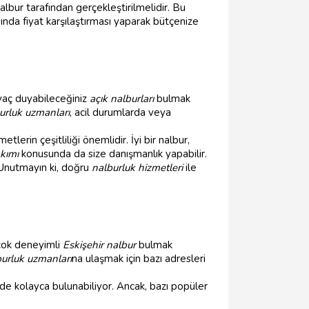
albur tarafından gerçekleştirilmelidir. Bu
ında fiyat karşılaştırması yaparak bütçenize
iyaç duyabileceğiniz
açık nalburları
bulmak
urluk uzmanları
, acil durumlarda veya
erin çeşitliliği önemlidir. İyi bir nalbur,
akımı
konusunda da size danışmanlık yapabilir.
Unutmayın ki, doğru
nalburluk hizmetleri
ile
rçok deneyimli
Eskişehir nalbur
bulmak
urluk uzmanları
na ulaşmak için bazı adresleri
inde kolayca bulunabiliyor. Ancak, bazı popüler