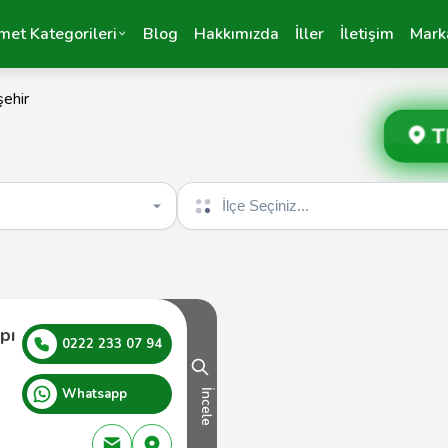
met Kategorileri
Blog
Hakkımızda
İller
İletişim
Mark
şehir
T
İlçe seçin
pı
0222 233 07 94
Whatsapp
İncele