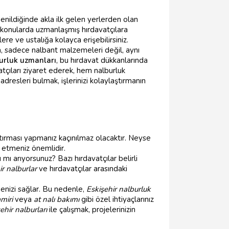
enildiğinde akla ilk gelen yerlerden olan
 konularda uzmanlaşmış hırdavatçılara
re ve ustalığa kolayca erişebilirsiniz.
a, sadece nalbant malzemeleri değil, aynı
urluk uzmanları
, bu hırdavat dükkanlarında
atçıları ziyaret ederek, hem nalburluk
 adresleri bulmak, işlerinizi kolaylaştırmanın
aştırması yapmanız kaçınılmaz olacaktır. Neyse
t etmeniz önemlidir.
mı arıyorsunuz? Bazı hırdavatçılar belirli
ir nalburlar
ve hırdavatçılar arasındaki
enizi sağlar. Bu nedenle,
Eskişehir nalburluk
amiri
veya
at nalı bakımı
gibi özel ihtiyaçlarınız
ehir nalburları
ile çalışmak, projelerinizin