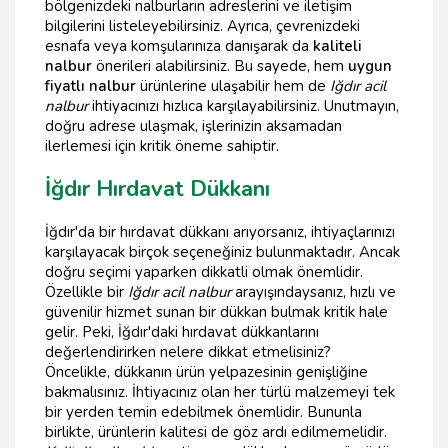
bölgenizdeki nalburların adreslerini ve iletişim
bilgilerini listeleyebilirsiniz. Ayrıca, çevrenizdeki
esnafa veya komşularınıza danışarak da
kaliteli
nalbur
önerileri alabilirsiniz. Bu sayede, hem
uygun
fiyatlı nalbur
ürünlerine ulaşabilir hem de
Iğdır acil
nalbur
ihtiyacınızı hızlıca karşılayabilirsiniz. Unutmayın,
doğru adrese ulaşmak, işlerinizin aksamadan
ilerlemesi için kritik öneme sahiptir.
İğdır Hırdavat Dükkanı
İğdır'da bir hırdavat dükkanı arıyorsanız, ihtiyaçlarınızı
karşılayacak birçok seçeneğiniz bulunmaktadır. Ancak
doğru seçimi yaparken dikkatli olmak önemlidir.
Özellikle bir
Iğdır acil nalbur
arayışındaysanız, hızlı ve
güvenilir hizmet sunan bir dükkan bulmak kritik hale
gelir. Peki, İğdır'daki hırdavat dükkanlarını
değerlendirirken nelere dikkat etmelisiniz?
Öncelikle, dükkanın ürün yelpazesinin genişliğine
bakmalısınız. İhtiyacınız olan her türlü malzemeyi tek
bir yerden temin edebilmek önemlidir. Bununla
birlikte, ürünlerin kalitesi de göz ardı edilmemelidir.