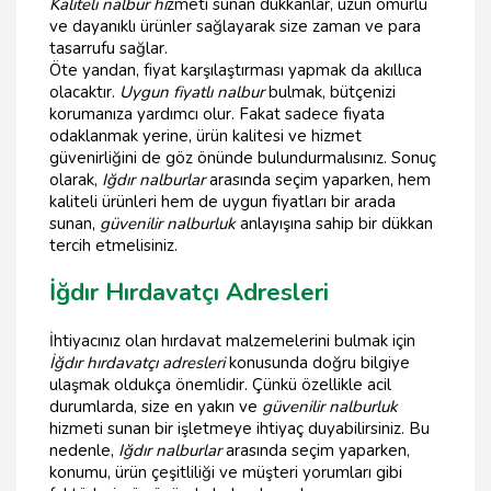
Kaliteli nalbur hi
zmeti sunan dükkanlar, uzun ömürlü
ve dayanıklı ürünler sağlayarak size zaman ve para
tasarrufu sağlar.
Öte yandan, fiyat karşılaştırması yapmak da akıllıca
olacaktır.
Uygun fiyatlı nalbur
bulmak, bütçenizi
korumanıza yardımcı olur. Fakat sadece fiyata
odaklanmak yerine, ürün kalitesi ve hizmet
güvenirliğini de göz önünde bulundurmalısınız. Sonuç
olarak,
Iğdır nalburlar
arasında seçim yaparken, hem
kaliteli ürünleri hem de uygun fiyatları bir arada
sunan,
güvenilir nalburluk
anlayışına sahip bir dükkan
tercih etmelisiniz.
İğdır Hırdavatçı Adresleri
İhtiyacınız olan hırdavat malzemelerini bulmak için
İğdır hırdavatçı adresleri
konusunda doğru bilgiye
ulaşmak oldukça önemlidir. Çünkü özellikle acil
durumlarda, size en yakın ve
güvenilir nalburluk
hizmeti sunan bir işletmeye ihtiyaç duyabilirsiniz. Bu
nedenle,
Iğdır nalburlar
arasında seçim yaparken,
konumu, ürün çeşitliliği ve müşteri yorumları gibi