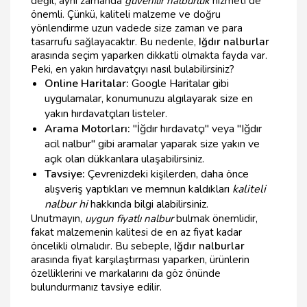
değil, aynı zamanda
güvenilir nalburluk
hizmeti de
önemli. Çünkü, kaliteli malzeme ve doğru
yönlendirme uzun vadede size zaman ve para
tasarrufu sağlayacaktır. Bu nedenle,
Iğdır nalburlar
arasında seçim yaparken dikkatli olmakta fayda var.
Peki, en yakın hırdavatçıyı nasıl bulabilirsiniz?
Online Haritalar:
Google Haritalar gibi
uygulamalar, konumunuzu algılayarak size en
yakın hırdavatçıları listeler.
Arama Motorları:
"İğdır hırdavatçı" veya "Iğdır
acil nalbur" gibi aramalar yaparak size yakın ve
açık olan dükkanlara ulaşabilirsiniz.
Tavsiye:
Çevrenizdeki kişilerden, daha önce
alışveriş yaptıkları ve memnun kaldıkları
kaliteli
nalbur hi
hakkında bilgi alabilirsiniz.
Unutmayın,
uygun fiyatlı nalbur
bulmak önemlidir,
fakat malzemenin kalitesi de en az fiyat kadar
öncelikli olmalıdır. Bu sebeple,
Iğdır nalburlar
arasında fiyat karşılaştırması yaparken, ürünlerin
özelliklerini ve markalarını da göz önünde
bulundurmanız tavsiye edilir.