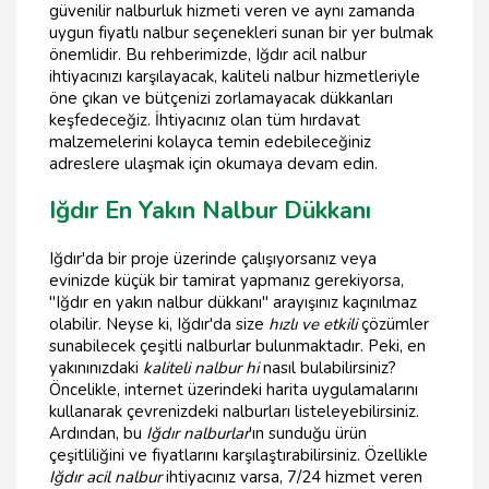
güvenilir nalburluk hizmeti veren ve aynı zamanda
uygun fiyatlı nalbur seçenekleri sunan bir yer bulmak
önemlidir. Bu rehberimizde, Iğdır acil nalbur
ihtiyacınızı karşılayacak, kaliteli nalbur hizmetleriyle
öne çıkan ve bütçenizi zorlamayacak dükkanları
keşfedeceğiz. İhtiyacınız olan tüm hırdavat
malzemelerini kolayca temin edebileceğiniz
adreslere ulaşmak için okumaya devam edin.
Iğdır En Yakın Nalbur Dükkanı
Iğdır'da bir proje üzerinde çalışıyorsanız veya
evinizde küçük bir tamirat yapmanız gerekiyorsa,
"Iğdır en yakın nalbur dükkanı" arayışınız kaçınılmaz
olabilir. Neyse ki, Iğdır'da size
hızlı ve etkili
çözümler
sunabilecek çeşitli nalburlar bulunmaktadır. Peki, en
yakınınızdaki
kaliteli nalbur hi
nasıl bulabilirsiniz?
Öncelikle, internet üzerindeki harita uygulamalarını
kullanarak çevrenizdeki nalburları listeleyebilirsiniz.
Ardından, bu
Iğdır nalburlar
'ın sunduğu ürün
çeşitliliğini ve fiyatlarını karşılaştırabilirsiniz. Özellikle
Iğdır acil nalbur
ihtiyacınız varsa, 7/24 hizmet veren