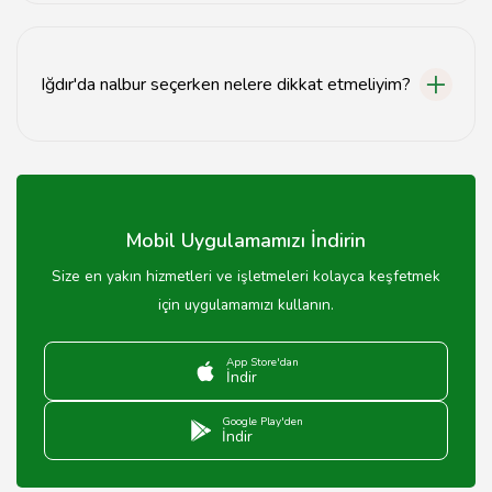
Iğdır nalburlarında fiyatlar genellikle uygun ve
rekabetçidir.
Iğdır'da nalbur seçerken nelere dikkat etmeliyim?
Nalburun güvenilirliği, ürün çeşitliliği ve müşteri
hizmetlerine dikkat etmelisiniz.
Mobil Uygulamamızı İndirin
Size en yakın hizmetleri ve işletmeleri kolayca keşfetmek
için uygulamamızı kullanın.
App Store'dan
İndir
Google Play'den
İndir