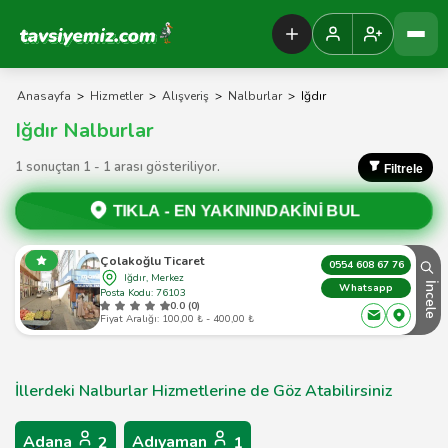
Tavsiyemiz Anasayfa
Anasayfa
>
Hizmetler
>
Alışveriş
>
Nalburlar
>
Iğdır
Iğdır Nalburlar
1 sonuçtan 1 - 1 arası gösteriliyor.
Filtrele
TIKLA -
EN YAKININDAKİNİ BUL
Çolakoğlu Ticaret
0554 608 67 76
Iğdır, Merkez
İncele
Whatsapp
Posta Kodu: 76103
0.0 (0)
Fiyat Aralığı: 100,00 ₺ - 400,00 ₺
İllerdeki Nalburlar Hizmetlerine de Göz Atabilirsiniz
Adana
Adıyaman
2
1