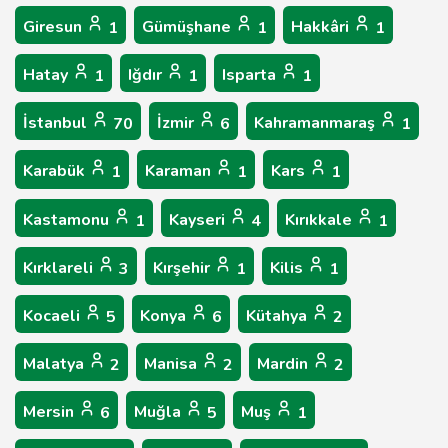
Giresun
Gümüşhane
Hakkâri
1
1
1
Hatay
Iğdır
Isparta
1
1
1
İstanbul
İzmir
Kahramanmaraş
70
6
1
Karabük
Karaman
Kars
1
1
1
Kastamonu
Kayseri
Kırıkkale
1
4
1
Kırklareli
Kırşehir
Kilis
3
1
1
Kocaeli
Konya
Kütahya
5
6
2
Malatya
Manisa
Mardin
2
2
2
Mersin
Muğla
Muş
6
5
1