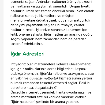
etmenizi sağlar. Ardından, nalburun ürün yelpazesini
ve fiyatlarını karşılaştırmak önemlidir.
Uygun fiyatlı
nalbur
bulmak her zaman öncelikli olmalı. Son olarak,
nalburun sunduğu hizmetlere ve müşteri
memnuniyetine dikkat etmek,
güvenilir nalburluk
deneyimi yaşamanızı sağlar. Unutmayın,
kaliteli
nalbur hi
zmeti, işlerinizin sorunsuz ilerlemesi için
kritik öneme sahiptir.
Iğdır nalburlar
arasında doğru
seçimi yaparak, hem zamandan hem de paradan
tasarruf edebilirsiniz.
İğdır Adresleri
İhtiyacınız olan malzemelere kolayca ulaşabilmeniz
için
Iğdır nalburlar
'ının adres bilgilerine ulaşmak
oldukça önemlidir. Iğdır'da nalburiye arayışınızda, size
en yakın ve
güvenilir nalburluk
hizmeti sunan yerleri
bulmak zamandan tasarruf etmenizi sağlar. Peki, bu
adreslere nasıl ulaşabilirsiniz?
Öncelikle internet üzerindeki harita uygulamaları ve
arama motorları size bu konuda yardımcı olabilir.
"Iğdır nalburlar" şeklinde bir arama yaparak,