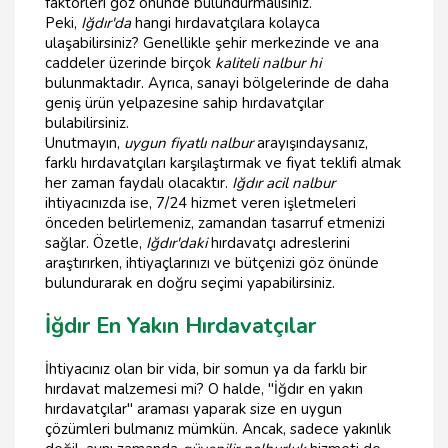
faktörleri göz önünde bulundurmalısınız.
Peki,
Iğdır'da
hangi hırdavatçılara kolayca
ulaşabilirsiniz? Genellikle şehir merkezinde ve ana
caddeler üzerinde birçok
kaliteli nalbur hi
bulunmaktadır. Ayrıca, sanayi bölgelerinde de daha
geniş ürün yelpazesine sahip hırdavatçılar
bulabilirsiniz.
Unutmayın,
uygun fiyatlı nalbur
arayışındaysanız,
farklı hırdavatçıları karşılaştırmak ve fiyat teklifi almak
her zaman faydalı olacaktır.
Iğdır acil nalbur
ihtiyacınızda ise, 7/24 hizmet veren işletmeleri
önceden belirlemeniz, zamandan tasarruf etmenizi
sağlar. Özetle,
Iğdır'daki
hırdavatçı adreslerini
araştırırken, ihtiyaçlarınızı ve bütçenizi göz önünde
bulundurarak en doğru seçimi yapabilirsiniz.
İğdır En Yakın Hırdavatçılar
İhtiyacınız olan bir vida, bir somun ya da farklı bir
hırdavat malzemesi mi? O halde, "İğdır en yakın
hırdavatçılar" araması yaparak size en uygun
çözümleri bulmanız mümkün. Ancak, sadece yakınlık