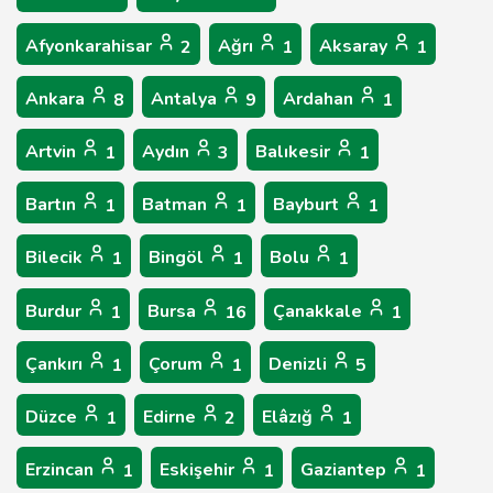
Afyonkarahisar
Ağrı
Aksaray
2
1
1
Ankara
Antalya
Ardahan
8
9
1
Artvin
Aydın
Balıkesir
1
3
1
Bartın
Batman
Bayburt
1
1
1
Bilecik
Bingöl
Bolu
1
1
1
Burdur
Bursa
Çanakkale
1
16
1
Çankırı
Çorum
Denizli
1
1
5
Düzce
Edirne
Elâzığ
1
2
1
Erzincan
Eskişehir
Gaziantep
1
1
1