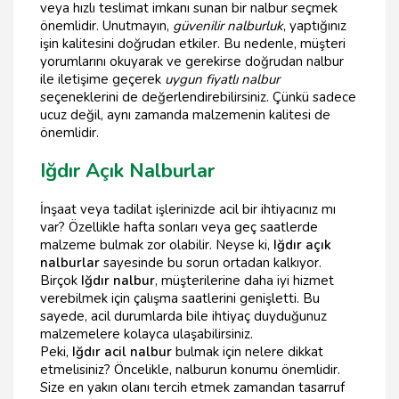
veya hızlı teslimat imkanı sunan bir nalbur seçmek
önemlidir. Unutmayın,
güvenilir nalburluk
, yaptığınız
işin kalitesini doğrudan etkiler. Bu nedenle, müşteri
yorumlarını okuyarak ve gerekirse doğrudan nalbur
ile iletişime geçerek
uygun fiyatlı nalbur
seçeneklerini de değerlendirebilirsiniz. Çünkü sadece
ucuz değil, aynı zamanda malzemenin kalitesi de
önemlidir.
Iğdır Açık Nalburlar
İnşaat veya tadilat işlerinizde acil bir ihtiyacınız mı
var? Özellikle hafta sonları veya geç saatlerde
malzeme bulmak zor olabilir. Neyse ki,
Iğdır açık
nalburlar
sayesinde bu sorun ortadan kalkıyor.
Birçok
Iğdır nalbur
, müşterilerine daha iyi hizmet
verebilmek için çalışma saatlerini genişletti. Bu
sayede, acil durumlarda bile ihtiyaç duyduğunuz
malzemelere kolayca ulaşabilirsiniz.
Peki,
Iğdır acil nalbur
bulmak için nelere dikkat
etmelisiniz? Öncelikle, nalburun konumu önemlidir.
Size en yakın olanı tercih etmek zamandan tasarruf