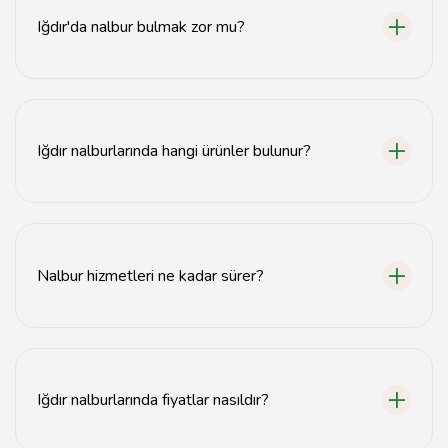
Iğdır'da nalbur bulmak zor mu?
Hayır, Iğdır'da birçok güvenilir nalbur bulunmaktadır.
Iğdır nalburlarında hangi ürünler bulunur?
Iğdır nalburlarında inşaat malzemeleri, el aletleri ve
çeşitli yapı malzemeleri bulunmaktadır.
Nalbur hizmetleri ne kadar sürer?
Acil nalbur hizmetleri genellikle hızlı bir şekilde, aynı
gün içinde sağlanmaktadır.
Iğdır nalburlarında fiyatlar nasıldır?