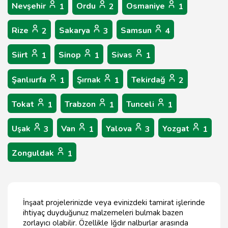
Nevşehir
Ordu
Osmaniye
1
2
1
Rize
Sakarya
Samsun
2
3
4
Siirt
Sinop
Sivas
1
1
1
Şanlıurfa
Şırnak
Tekirdağ
1
1
2
Tokat
Trabzon
Tunceli
1
1
1
Uşak
Van
Yalova
Yozgat
3
1
3
1
Zonguldak
1
İnşaat projelerinizde veya evinizdeki tamirat işlerinde
ihtiyaç duyduğunuz malzemeleri bulmak bazen
zorlayıcı olabilir. Özellikle Iğdır nalburlar arasında