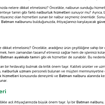
nızda nelere dikkat etmelisiniz? Öncelikle, nalburun sunduğu hizme
nteşe tamiri gibi farklı
nalburluk hizmetleri
sunuyor mu? Ayrıca, b
tiyacınız olan hizmetleri sunan bir nalbur seçmeniz önemlidir. Sonuç
u
Batman nalburu
nu bulduğunuzda, ihtiyaçlarınızı karşılayacak
güve
 dikkat etmelisiniz? Öncelikle, aradığınız ürün çeşitliliğine sahip b
ek, hem zamandan tasarruf etmenizi sağlar hem de işlerinizi kolayl
a
Batman ayakkabı tamiri
gibi ek hizmetler de sunabilir. Bu neden
n bir hırdavatçı bulmak da kritik önem taşır. Kaliteli ürünler ve uzman
a,
nalburluk uzmanı
personeli bulunan ve müşteri memnuniyetine 
k hizmetleri
konusunda deneyimli ve
Batman nalburu
alanında ken
sunar.
eri
ikle acil ihtiyaçlarınızda büyük önem taşır. İyi bir
Batman nalburu
,