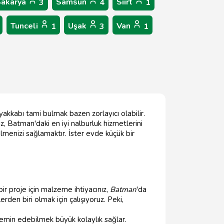
Sakarya
Samsun
Siirt
3
4
1
Tunceli
Uşak
Van
1
3
1
akkabı tami bulmak bazen zorlayıcı olabilir.
z, Batman'daki en iyi nalburluk hizmetlerini
lmenizi sağlamaktır. İster evde küçük bir
 bir proje için malzeme ihtiyacınız,
Batman
'da
rden biri olmak için çalışıyoruz. Peki,
temin edebilmek büyük kolaylık sağlar.