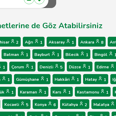
etlerine de Göz Atabilirsiniz
hisar
Ağrı
Aksaray
Ankara
An
2
1
1
8
Batman
Bayburt
Bilecik
Bingöl
1
1
1
Çorum
Denizli
Düzce
Edirne
1
1
5
1
n
Gümüşhane
Hakkâri
Hatay
I
1
1
1
1
bük
Karaman
Kars
Kastamonu
1
1
1
1
Kocaeli
Konya
Kütahya
Malatya
5
6
2