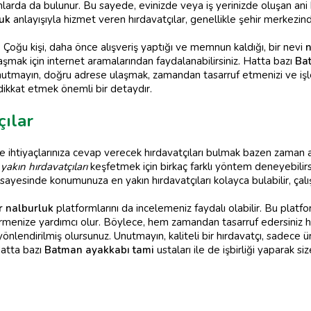
larda da bulunur. Bu sayede, evinizde veya iş yerinizde oluşan ani bi
luk
anlayışıyla hizmet veren hırdavatçılar, genellikle şehir merkezind
Çoğu kişi, daha önce alışveriş yaptığı ve memnun kaldığı, bir nevi
n
laşmak için internet aramalarından faydalanabilirsiniz. Hatta bazı
Bat
utmayın, doğru adrese ulaşmak, zamandan tasarruf etmenizi ve işleri
 dikkat etmek önemli bir detaydır.
ılar
ve ihtiyaçlarınıza cevap verecek hırdavatçıları bulmak bazen zaman al
akın hırdavatçıları
keşfetmek için birkaç farklı yöntem deneyebilirsi
yesinde konumunuza en yakın hırdavatçıları kolayca bulabilir, çalışma
r nalburluk
platformlarını da incelemeniz faydalı olabilir. Bu platform
vermenize yardımcı olur. Böylece, hem zamandan tasarruf edersiniz 
yönlendirilmiş olursunuz. Unutmayın, kaliteli bir hırdavatçı, sadec
Hatta bazı
Batman ayakkabı tami
ustaları ile de işbirliği yaparak si