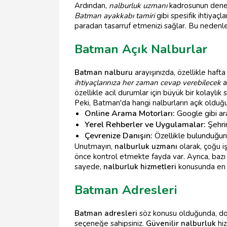
Ardından,
nalburluk uzmanı
kadrosunun deneyim
Batman ayakkabı tamiri
gibi spesifik ihtiyaç
paradan tasarruf etmenizi sağlar. Bu nedenl
Batman Açık Nalburlar
Batman nalburu
arayışınızda, özellikle haft
ihtiyaçlarınıza her zaman cevap verebilecek
a
özellikle acil durumlar için büyük bir kolaylık s
Peki, Batman'da hangi nalburların açık olduğun
Online Arama Motorları:
Google gibi ara
Yerel Rehberler ve Uygulamalar:
Şehrin
Çevrenize Danışın:
Özellikle bulunduğunu
Unutmayın,
nalburluk uzmanı
olarak, çoğu i
önce kontrol etmekte fayda var. Ayrıca, baz
sayede,
nalburluk hizmetleri
konusunda en d
Batman Adresleri
Batman adresleri
söz konusu olduğunda, doğ
seçeneğe sahipsiniz.
Güvenilir nalburluk
hiz