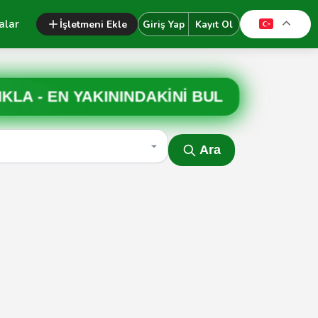
alar
İşletmeni Ekle
Giriş Yap
Kayıt Ol
IKLA -
EN YAKININDAKİNİ BUL
Ara