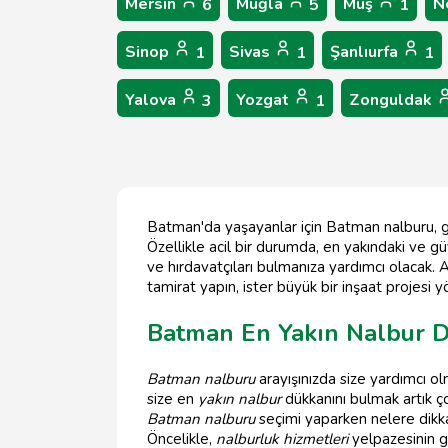
Mersin
Muğla
Muş
N
6
5
1
Sinop
Sivas
Şanlıurfa
1
1
1
Yalova
Yozgat
Zonguldak
3
1
Batman'da yaşayanlar için Batman nalburu, güv
Özellikle acil bir durumda, en yakındaki ve g
ve hırdavatçıları bulmanıza yardımcı olacak.
tamirat yapın, ister büyük bir inşaat projesi y
Batman En Yakın Nalbur 
Batman nalburu
arayışınızda size yardımcı olm
size en
yakın nalbur
dükkanını bulmak artık ç
Batman nalburu
seçimi yaparken nelere dikk
Öncelikle,
nalburluk hizmetleri
yelpazesinin g