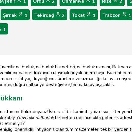
evşehir
Ordu
Osmaniye
Rize
1
2
1
2
Şırnak
Tekirdağ
Tokat
Trabzon
1
2
1
1
1
enilir nalburluk, nalburluk hizmetleri, nalburluk uzmanı, Batman ay
üvenilir bir nalbur dükkanına ulaşmak büyük önem taşır. Bu rehberimi
 Amacımız, ihtiyaç duyduğunuz ürünlere ve uzmanlığa kolayca erişebi
önetin, doğru nalburiye desteğiyle işleriniz kolaylaşacaktır.
Dükkanı
aktan mutluluk duyarız! İster acil bir tamirat işiniz olsun, ister yeni
ok kolay.
Güvenilir nalburluk
hizmetleri denince akla gelen ilk adresle
at etmeliyiz?
enişliği önemlidir. İhtiyacınız olan tüm malzemeleri tek bir yerden 