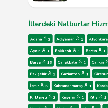
İllerdeki Nalburlar Hizm
Adana
Adıyaman
Afyonkara
2
1
Aydın
Balıkesir
Bartın
3
1
1
Bursa
Çanakkale
Çankırı
16
1
Eskişehir
Gaziantep
Giresu
1
1
İzmir
Kahramanmaraş
Kara
6
1
Kırklareli
Kırşehir
Kilis
3
1
1