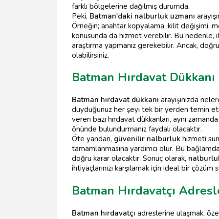
farklı bölgelerine dağılmış durumda.
Peki,
Batman'daki nalburluk uzmanı
arayışı
Örneğin; anahtar kopyalama, kilit değişimi, me
konusunda da hizmet verebilir. Bu nedenle, ih
araştırma yapmanız gerekebilir. Ancak, doğr
olabilirsiniz.
Batman Hırdavat Dükkanı
Batman hırdavat dükkanı
arayışınızda nelere
duyduğunuz her şeyi tek bir yerden temin etm
veren bazı hırdavat dükkanları, aynı zamand
önünde bulundurmanız faydalı olacaktır.
Öte yandan,
güvenilir nalburluk
hizmeti suna
tamamlanmasına yardımcı olur. Bu bağlamd
doğru karar olacaktır. Sonuç olarak,
nalburlu
ihtiyaçlarınızı karşılamak için ideal bir çözüm 
Batman Hırdavatçı Adresl
Batman hırdavatçı
adreslerine ulaşmak, özell