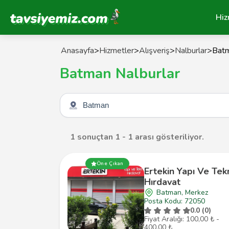
Tavsiyemiz Anasayfa
Hiz
Anasayfa
>
Hizmetler
>
Alışveriş
>
Nalburlar
>
Bat
Batman Nalburlar
Şehir seçin
1 sonuçtan 1 - 1 arası gösteriliyor.
Öne Çıkan
Ertekin Yapı Ve Tek
Hırdavat
Batman, Merkez
Posta Kodu: 72050
0.0 (0)
Fiyat Aralığı: 100,00 ₺ -
400,00 ₺