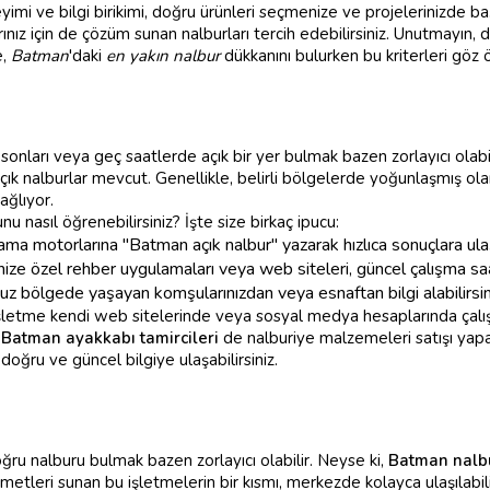
i ve bilgi birikimi, doğru ürünleri seçmenize ve projelerinizde başa
larınız için de çözüm sunan nalburları tercih edebilirsiniz. Unutmay
e,
Batman
'daki
en yakın nalbur
dükkanını bulurken bu kriterleri göz
a sonları veya geç saatlerde açık bir yer bulmak bazen zorlayıcı ola
çık nalburlar mevcut. Genellikle, belirli bölgelerde yoğunlaşmış ol
ağlıyor.
u nasıl öğrenebilirsiniz? İşte size birkaç ipucu:
ma motorlarına "Batman açık nalbur" yazarak hızlıca sonuçlara ulaşa
ize özel rehber uygulamaları veya web siteleri, güncel çalışma saatle
z bölgede yaşayan komşularınızdan veya esnaftan bilgi alabilirsin
şletme kendi web sitelerinde veya sosyal medya hesaplarında çalış
ı
Batman ayakkabı tamircileri
de nalburiye malzemeleri satışı yapab
oğru ve güncel bilgiye ulaşabilirsiniz.
ru nalburu bulmak bazen zorlayıcı olabilir. Neyse ki,
Batman nalb
metleri sunan bu işletmelerin bir kısmı, merkezde kolayca ulaşılabili