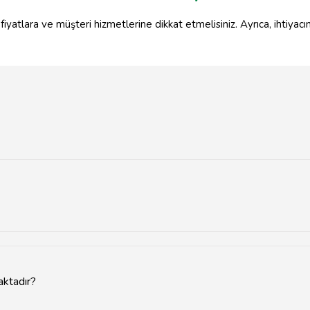
iyatlara ve müşteri hizmetlerine dikkat etmelisiniz. Ayrıca, ihtiyacın
de ve sanayi bölgelerinde yer almaktadır.
aktadır?