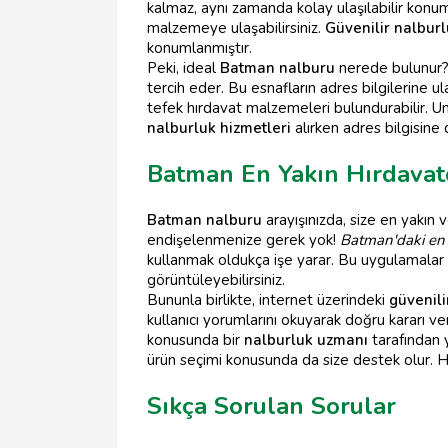
kalmaz, aynı zamanda kolay ulaşılabilir konum
malzemeye ulaşabilirsiniz.
Güvenilir nalbur
konumlanmıştır.
Peki, ideal
Batman nalburu
nerede bulunur? 
tercih eder. Bu esnafların adres bilgilerine u
tefek hırdavat malzemeleri bulundurabilir. Un
nalburluk hizmetleri
alırken adres bilgisine
Batman En Yakın Hırdavatç
Batman nalburu
arayışınızda, size en yakın 
endişelenmenize gerek yok!
Batman'daki en y
kullanmak oldukça işe yarar. Bu uygulamalar sa
görüntüleyebilirsiniz.
Bununla birlikte, internet üzerindeki
güvenili
kullanıcı yorumlarını okuyarak doğru kararı 
konusunda bir
nalburluk uzmanı
tarafından 
ürün seçimi konusunda da size destek olur. 
Sıkça Sorulan Sorular