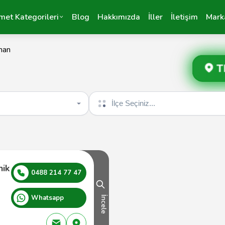
met Kategorileri
Blog
Hakkımızda
İller
İletişim
Mark
man
T
İlçe seçin
nik
0488 214 77 47
Whatsapp
İncele