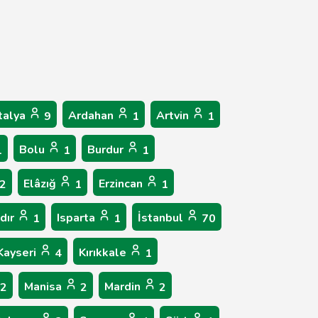
talya
Ardahan
Artvin
9
1
1
Bolu
Burdur
1
1
1
Elâzığ
Erzincan
2
1
1
ğdır
Isparta
İstanbul
1
1
70
Kayseri
Kırıkkale
4
1
Manisa
Mardin
2
2
2