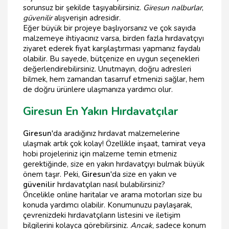
sorunsuz bir şekilde taşıyabilirsiniz.
Giresun nalburlar
,
güvenilir
alışverişin adresidir.
Eğer büyük bir projeye başlıyorsanız ve çok sayıda
malzemeye ihtiyacınız varsa, birden fazla hırdavatçıyı
ziyaret ederek fiyat karşılaştırması yapmanız faydalı
olabilir. Bu sayede, bütçenize en uygun seçenekleri
değerlendirebilirsiniz. Unutmayın, doğru adresleri
bilmek, hem zamandan tasarruf etmenizi sağlar, hem
de doğru ürünlere ulaşmanıza yardımcı olur.
Giresun En Yakın Hırdavatçılar
Giresun
'da aradığınız hırdavat malzemelerine
ulaşmak artık çok kolay! Özellikle inşaat, tamirat veya
hobi projeleriniz için malzeme temin etmeniz
gerektiğinde, size en yakın hırdavatçıyı bulmak büyük
önem taşır. Peki,
Giresun
'da size en yakın ve
güvenilir
hırdavatçıları nasıl bulabilirsiniz?
Öncelikle online haritalar ve arama motorları size bu
konuda yardımcı olabilir. Konumunuzu paylaşarak,
çevrenizdeki hırdavatçıların listesini ve iletişim
bilgilerini kolayca görebilirsiniz.
Ancak
, sadece konum