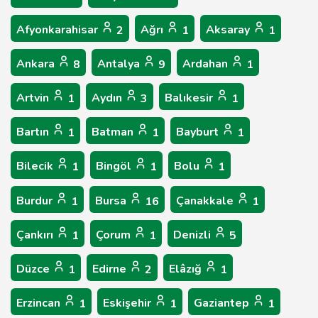
Afyonkarahisar
Ağrı
Aksaray
2
1
1
Ankara
Antalya
Ardahan
8
9
1
Artvin
Aydın
Balıkesir
1
3
1
Bartın
Batman
Bayburt
1
1
1
Bilecik
Bingöl
Bolu
1
1
1
Burdur
Bursa
Çanakkale
1
16
1
Çankırı
Çorum
Denizli
1
1
5
Düzce
Edirne
Elâzığ
1
2
1
Erzincan
Eskişehir
Gaziantep
1
1
1