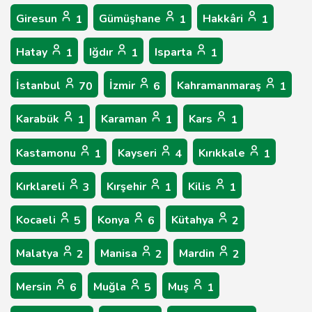
Giresun
Gümüşhane
Hakkâri
1
1
1
Hatay
Iğdır
Isparta
1
1
1
İstanbul
İzmir
Kahramanmaraş
70
6
1
Karabük
Karaman
Kars
1
1
1
Kastamonu
Kayseri
Kırıkkale
1
4
1
Kırklareli
Kırşehir
Kilis
3
1
1
Kocaeli
Konya
Kütahya
5
6
2
Malatya
Manisa
Mardin
2
2
2
Mersin
Muğla
Muş
6
5
1