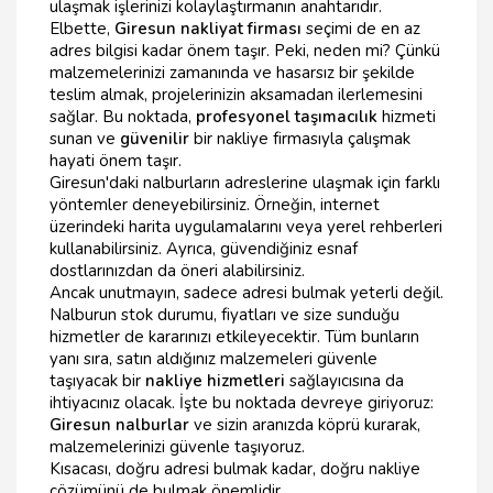
ulaşmak işlerinizi kolaylaştırmanın anahtarıdır.
Elbette,
Giresun nakliyat firması
seçimi de en az
adres bilgisi kadar önem taşır. Peki, neden mi? Çünkü
malzemelerinizi zamanında ve hasarsız bir şekilde
teslim almak, projelerinizin aksamadan ilerlemesini
sağlar. Bu noktada,
profesyonel taşımacılık
hizmeti
sunan ve
güvenilir
bir nakliye firmasıyla çalışmak
hayati önem taşır.
Giresun'daki nalburların adreslerine ulaşmak için farklı
yöntemler deneyebilirsiniz. Örneğin, internet
üzerindeki harita uygulamalarını veya yerel rehberleri
kullanabilirsiniz. Ayrıca, güvendiğiniz esnaf
dostlarınızdan da öneri alabilirsiniz.
Ancak unutmayın, sadece adresi bulmak yeterli değil.
Nalburun stok durumu, fiyatları ve size sunduğu
hizmetler de kararınızı etkileyecektir. Tüm bunların
yanı sıra, satın aldığınız malzemeleri güvenle
taşıyacak bir
nakliye hizmetleri
sağlayıcısına da
ihtiyacınız olacak. İşte bu noktada devreye giriyoruz:
Giresun nalburlar
ve sizin aranızda köprü kurarak,
malzemelerinizi güvenle taşıyoruz.
Kısacası, doğru adresi bulmak kadar, doğru nakliye
çözümünü de bulmak önemlidir.