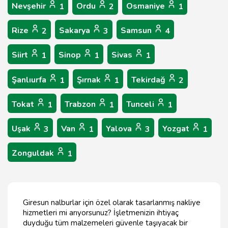
Nevşehir
Ordu
Osmaniye
1
2
1
Rize
Sakarya
Samsun
2
3
4
Siirt
Sinop
Sivas
1
1
1
Şanlıurfa
Şırnak
Tekirdağ
1
1
2
Tokat
Trabzon
Tunceli
1
1
1
Uşak
Van
Yalova
Yozgat
3
1
3
1
Zonguldak
1
Giresun nalburlar için özel olarak tasarlanmış nakliye
hizmetleri mi arıyorsunuz? İşletmenizin ihtiyaç
duyduğu tüm malzemeleri güvenle taşıyacak bir