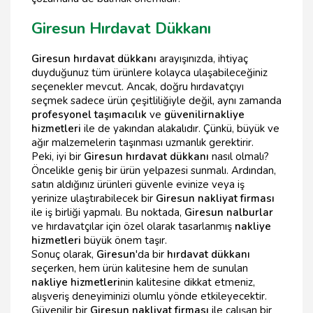
Giresun Hırdavat Dükkanı
Giresun hırdavat dükkanı
arayışınızda, ihtiyaç
duyduğunuz tüm ürünlere kolayca ulaşabileceğiniz
seçenekler mevcut. Ancak, doğru hırdavatçıyı
seçmek sadece ürün çeşitliliğiyle değil, aynı zamanda
profesyonel taşımacılık
ve
güvenilir
nakliye
hizmetleri
ile de yakından alakalıdır. Çünkü, büyük ve
ağır malzemelerin taşınması uzmanlık gerektirir.
Peki, iyi bir
Giresun hırdavat dükkanı
nasıl olmalı?
Öncelikle geniş bir ürün yelpazesi sunmalı. Ardından,
satın aldığınız ürünleri güvenle evinize veya iş
yerinize ulaştırabilecek bir
Giresun nakliyat firması
ile iş birliği yapmalı. Bu noktada,
Giresun nalburlar
ve hırdavatçılar için özel olarak tasarlanmış
nakliye
hizmetleri
büyük önem taşır.
Sonuç olarak,
Giresun
'da bir
hırdavat dükkanı
seçerken, hem ürün kalitesine hem de sunulan
nakliye hizmetleri
nin kalitesine dikkat etmeniz,
alışveriş deneyiminizi olumlu yönde etkileyecektir.
Güvenilir bir
Giresun nakliyat firması
ile çalışan bir