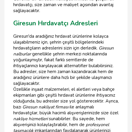
hırdavatçı, size zaman ve maliyet açısından avantaj
sağlayacaktır.
Giresun Hırdavatçı Adresleri
Giresun'da aradığınız hırdavat ürünlerine kolayca
ulaşabilmeniz için, şehrin çeşitli bölgelerindeki
hırdavatçıların adreslerini sizin için derledik.
Giresun
nalburlar
genellikle şehrin merkezi noktalarında
yoğunlaşmıştır, fakat farklı semtlerde de
ihtiyaçlarınızı karşılayacak alternatifler bulabilirsiniz.
Bu adresler, size hem zaman kazandıracak hem de
aradığınız ürünlere daha hızlı bir şekilde ulaşmanızı
sağlayacaktır.
Özellikle inşaat malzemeleri, el aletleri veya bahçe
ekipmanları gibi çeşitli hırdavat ürünlerine ihtiyacınız
olduğunda, bu adresler size yol gösterecektir. Ayrıca,
bazı
Giresun nakliyat firması
ile anlaşmalı
hırdavatçılar, büyük hacimli alışverişlerinizde size özel
nakliye hizmetleri
sunabilirler. Bu sayede, hem
alışverişinizi kolaylaştırabilir, hem de
profesyonel
taşımacılık
imkanlarından faydalanarak ürünlerinizi