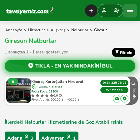
Tavsiyemiz Anasayfa
Anasayfa
>
Hizmetler
>
Alışveriş
>
Nalburlar
>
Giresun
Giresun Nalburlar
1 sonuçtan 1 - 1 arası gösteriliyor.
Filtrele
TIKLA -
EN YAKININDAKİNİ BUL
Kimpaş Kurtoğulları Hırdavat
0454 225 78 08
Giresun, Merkez
İncele
Whatsapp
Posta Kodu: 28100
0.0 (0)
Fiyat Aralığı: 200,00 ₺ - 400,00 ₺
İllerdeki Nalburlar Hizmetlerine de Göz Atabilirsiniz
Adana
Adıyaman
2
1