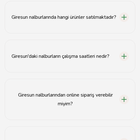
sanayi bölgelerinde yer almaktadır.
Giresun nalburlarında hangi ürünler satılmaktadır?
Giresun nalburlarında inşaat malzemeleri, el aletleri,
elektrik aletleri ve hırdavat ürünleri satılmaktadır.
Giresun'daki nalburların çalışma saatleri nedir?
Giresun'daki nalburlar genellikle hafta içi 08:00-18:00,
Cumartesi 09:00-15:00 saatleri arasında açıktır.
Giresun nalburlarından online sipariş verebilir
miyim?
Evet, bazı Giresun nalburları online sipariş imkanı
sunmaktadır.