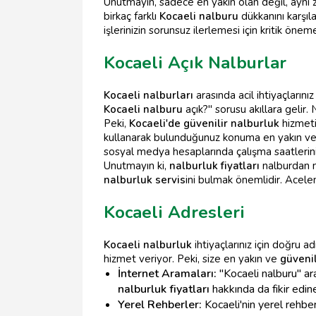
Unutmayın, sadece en yakın olan değil, aynı
birkaç farklı
Kocaeli nalburu
dükkanını karşıla
işlerinizin sorunsuz ilerlemesi için kritik öneme
Kocaeli Açık Nalburlar
Kocaeli nalburları
arasında acil ihtiyaçlarını
Kocaeli nalburu
açık?" sorusu akıllara gelir.
Peki,
Kocaeli'de güvenilir nalburluk
hizmeti 
kullanarak bulunduğunuz konuma en yakın ve
sosyal medya hesaplarında çalışma saatlerini 
Unutmayın ki,
nalburluk fiyatları
nalburdan na
nalburluk servis
ini bulmak önemlidir. Acelen
Kocaeli Adresleri
Kocaeli nalburluk
ihtiyaçlarınız için doğru 
hizmet veriyor. Peki, size en yakın ve
güvenil
İnternet Aramaları:
"Kocaeli nalburu" ara
nalburluk fiyatları
hakkında da fikir edineb
Yerel Rehberler:
Kocaeli'nin yerel rehber