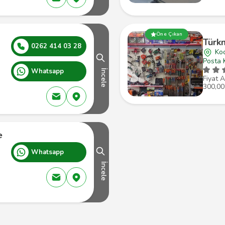
Öne Çıkan
Türk
0262 414 03 28
Koc
Posta 
Whatsapp
İncele
Fiyat A
300,00
e
Whatsapp
İncele