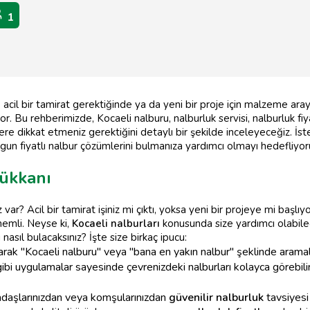
1
 acil bir tamirat gerektiğinde ya da yeni bir proje için malzeme aray
r. Bu rehberimizde, Kocaeli nalburu, nalburluk servisi, nalburluk fiy
ere dikkat etmeniz gerektiğini detaylı bir şekilde inceleyeceğiz. İster
 uygun fiyatlı nalbur çözümlerini bulmanıza yardımcı olmayı hedefliyor
Dükkanı
 var? Acil bir tamirat işiniz mi çıktı, yoksa yeni bir projeye mi baş
emli. Neyse ki,
Kocaeli nalburları
konusunda size yardımcı olabil
nasıl bulacaksınız? İşte size birkaç ipucu:
rak "Kocaeli nalburu" veya "bana en yakın nalbur" şeklinde aramalar
bi uygulamalar sayesinde çevrenizdeki nalburları kolayca görebilir,
adaşlarınızdan veya komşularınızdan
güvenilir nalburluk
tavsiyesi a