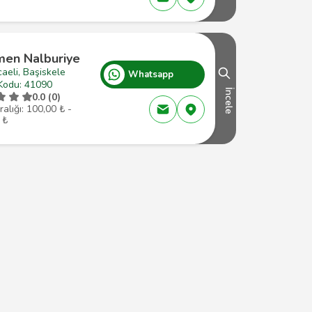
men Nalburiye
aeli, Başiskele
Whatsapp
Kodu: 41090
İncele
0.0 (0)
ralığı: 100,00 ₺ -
 ₺