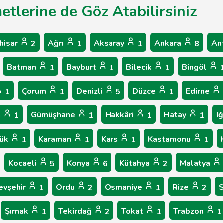
etlerine de Göz Atabilirsiniz
hisar
Ağrı
Aksaray
Ankara
An
2
1
1
8
Batman
Bayburt
Bilecik
Bingöl
1
1
1
Çorum
Denizli
Düzce
Edirne
1
1
5
1
n
Gümüşhane
Hakkâri
Hatay
I
1
1
1
1
bük
Karaman
Kars
Kastamonu
1
1
1
1
Kocaeli
Konya
Kütahya
Malatya
5
6
2
evşehir
Ordu
Osmaniye
Rize
1
2
1
2
Şırnak
Tekirdağ
Tokat
Trabzon
1
2
1
1