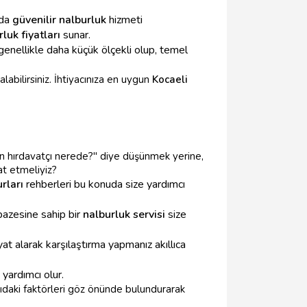
ada
güvenilir nalburluk
hizmeti
luk fiyatları
sunar.
 genellikle daha küçük ölçekli olup, temel
labilirsiniz. İhtiyacınıza en uygun
Kocaeli
kın hırdavatçı nerede?" diye düşünmek yerine,
at etmeliyiz?
rları
rehberleri bu konuda size yardımcı
pazesine sahip bir
nalburluk servisi
size
yat alarak karşılaştırma yapmanız akıllıca
yardımcı olur.
arıdaki faktörleri göz önünde bulundurarak