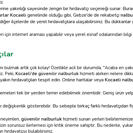
z.
ine yakınlığı sayesinde zengin bir hırdavatçı seçeneği sunar. Bur
rlar Kocaeli
genelinde olduğu gibi, Gebze'de de rekabetçi
nalbur
diğer ilçelerde de yerel hırdavatçılara ulaşabilirsiniz. Bu dükkanlar
i için internet araması yapabilir veya yerel esnaf odalarından bilgi a
ılar
nı bulmak artık çok kolay! Özellikle acil bir durumda, "Acaba en ya
iz. Peki,
Kocaeli'de güvenilir nalburluk
hizmeti alırken nelere dikk
kın hırdavatçıları tespit edin. Online haritalar veya
Kocaeli nalbu
zemeleri tek bir yerden temin edebilmek önemlidir. Geniş ürün yel
ı
değişkenlik gösterebilir. Bu sebeple birkaç farklı hırdavatçıdan fi
eneyimleri,
güvenilir nalburluk
hizmeti sunan yerleri belirlemenize 
izin sorunsuz ilerlemesi için kritik öneme sahiptir. Bu nedenle, yuk
 hırdavatçıyı bulabilirsiniz.