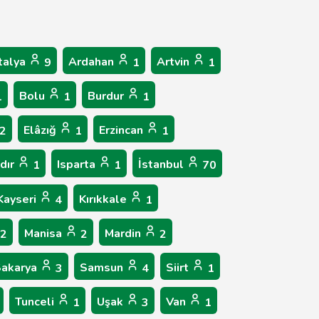
talya
Ardahan
Artvin
9
1
1
Bolu
Burdur
1
1
1
Elâzığ
Erzincan
2
1
1
ğdır
Isparta
İstanbul
1
1
70
Kayseri
Kırıkkale
4
1
Manisa
Mardin
2
2
2
Sakarya
Samsun
Siirt
3
4
1
Tunceli
Uşak
Van
1
3
1