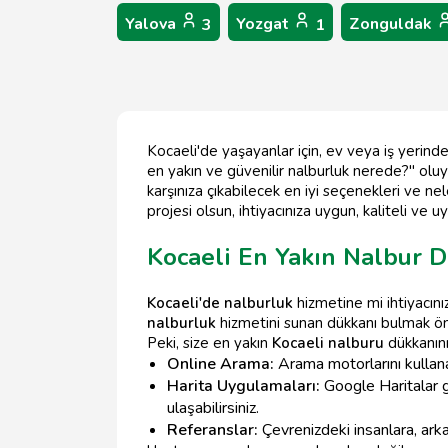
Yalova
Yozgat
Zonguldak
3
1
Kocaeli'de yaşayanlar için, ev veya iş yerinde
en yakın ve güvenilir nalburluk nerede?" oluyo
karşınıza çıkabilecek en iyi seçenekleri ve nel
projesi olsun, ihtiyacınıza uygun, kaliteli ve
Kocaeli En Yakın Nalbur 
Kocaeli'de nalburluk
hizmetine mi ihtiyacınız
nalburluk
hizmetini sunan dükkanı bulmak ön
Peki, size en yakın
Kocaeli nalburu
dükkanını 
Online Arama:
Arama motorlarını kullana
Harita Uygulamaları:
Google Haritalar gi
ulaşabilirsiniz.
Referanslar:
Çevrenizdeki insanlara, ark