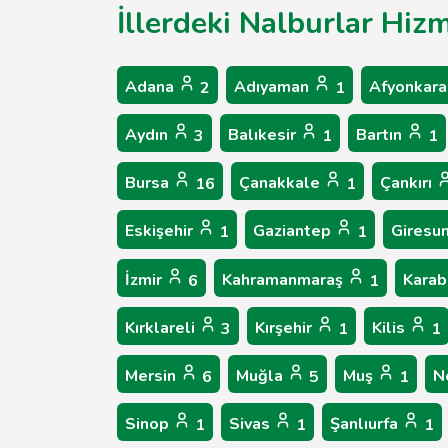
İllerdeki Nalburlar Hizm
Adana
Adıyaman
Afyonkara
2
1
Aydın
Balıkesir
Bartın
3
1
1
Bursa
Çanakkale
Çankırı
16
1
Eskişehir
Gaziantep
Giresu
1
1
İzmir
Kahramanmaraş
Kara
6
1
Kırklareli
Kırşehir
Kilis
3
1
1
Mersin
Muğla
Muş
N
6
5
1
Sinop
Sivas
Şanlıurfa
1
1
1