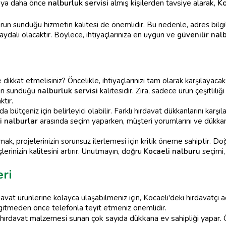
eya daha önce
nalburluk servisi
almış kişilerden tavsiye alarak,
Ko
n sunduğu hizmetin kalitesi de önemlidir. Bu nedenle, adres bilgile
aydalı olacaktır. Böylece, ihtiyaçlarınıza en uygun ve
güvenilir nal
 dikkat etmelisiniz? Öncelikle, ihtiyaçlarınızı tam olarak karşılaya
anın sunduğu
nalburluk servisi
kalitesidir. Zira, sadece ürün çeşitlil
ktır.
da bütçeniz için belirleyici olabilir. Farklı hırdavat dükkanlarını karşı
i nalburlar
arasında seçim yaparken, müşteri yorumlarını ve dükka
mak, projelerinizin sorunsuz ilerlemesi için kritik öneme sahiptir. 
rinizin kalitesini artırır. Unutmayın, doğru
Kocaeli nalburu
seçimi, 
eri
avat ürünlerine kolayca ulaşabilmeniz için, Kocaeli'deki hırdavatçı a
 gitmeden önce telefonla teyit etmeniz önemlidir.
 hırdavat malzemesi sunan çok sayıda dükkana ev sahipliği yapar. Ö