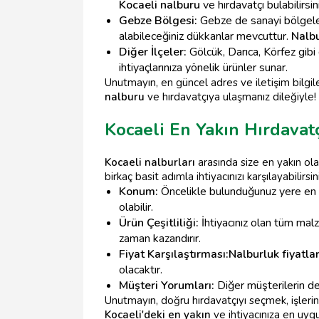
Kocaeli nalburu
ve hırdavatçı bulabilirsini
Gebze Bölgesi:
Gebze de sanayi bölgeler
alabileceğiniz dükkanlar mevcuttur.
Nalbu
Diğer İlçeler:
Gölcük, Darıca, Körfez gibi 
ihtiyaçlarınıza yönelik ürünler sunar.
Unutmayın, en güncel adres ve iletişim bilgiler
nalburu
ve hırdavatçıya ulaşmanız dileğiyle!
Kocaeli En Yakın Hırdavatç
Kocaeli nalburları
arasında size en yakın ola
birkaç basit adımla ihtiyacınızı karşılayabilirsin
Konum:
Öncelikle bulunduğunuz yere en ya
olabilir.
Ürün Çeşitliliği:
İhtiyacınız olan tüm mal
zaman kazandırır.
Fiyat Karşılaştırması:
Nalburluk fiyatlar
olacaktır.
Müşteri Yorumları:
Diğer müşterilerin d
Unutmayın, doğru hırdavatçıyı seçmek, işlerin
Kocaeli'deki en yakın
ve ihtiyacınıza en uygun