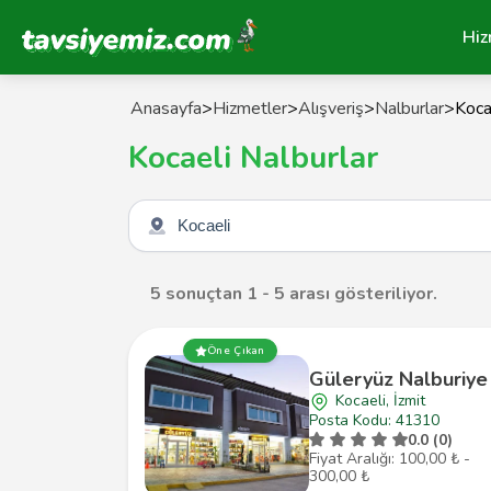
Tavsiyemiz Anasayfa
Hiz
Anasayfa
>
Hizmetler
>
Alışveriş
>
Nalburlar
>
Koca
Kocaeli Nalburlar
Şehir seçin
5 sonuçtan 1 - 5 arası gösteriliyor.
Öne Çıkan
Güleryüz Nalburiye
Kocaeli, İzmit
Posta Kodu: 41310
0.0 (0)
Fiyat Aralığı: 100,00 ₺ -
300,00 ₺