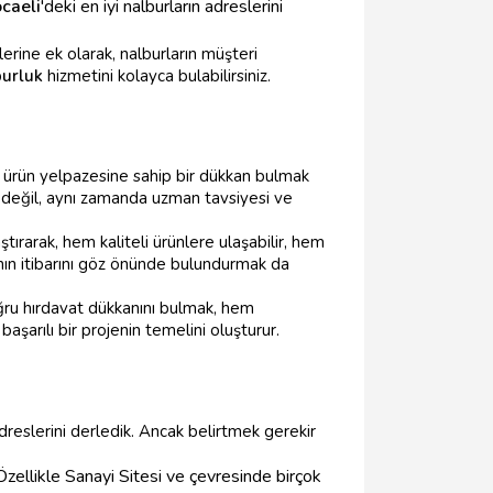
caeli
'deki en iyi nalburların adreslerini
rine ek olarak, nalburların müşteri
burluk
hizmetini kolayca bulabilirsiniz.
cak ürün yelpazesine sahip bir dükkan bulmak
iği değil, aynı zamanda uzman tavsiyesi ve
laştırarak, hem kaliteli ürünlere ulaşabilir, hem
nın itibarını göz önünde bulundurmak da
Doğru hırdavat dükkanını bulmak, hem
başarılı bir projenin temelini oluşturur.
dreslerini derledik. Ancak belirtmek gerekir
zellikle Sanayi Sitesi ve çevresinde birçok