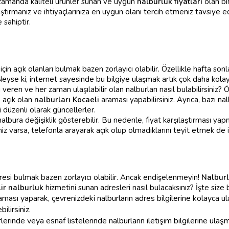
 zamanda kaliteli ürünler sunan ve uygun
nalburluk fiyatları
olan bi
ştırmanız ve ihtiyaçlarınıza en uygun olanı tercih etmeniz tavsiye edil
 sahiptir.
z için açık olanları bulmak bazen zorlayıcı olabilir. Özellikle hafta so
 Neyse ki, internet sayesinde bu bilgiye ulaşmak artık çok daha kolay
veren ve her zaman ulaşılabilir olan nalburları nasıl bulabilirsiniz? 
 açık olan
nalburları Kocaeli
araması yapabilirsiniz. Ayrıca, bazı na
düzenli olarak güncellerler.
lbura değişiklik gösterebilir. Bu nedenle, fiyat karşılaştırması yapm
iz varsa, telefonla arayarak açık olup olmadıklarını teyit etmek de iy
adresi bulmak bazen zorlayıcı olabilir. Ancak endişelenmeyin!
Nalburl
ir nalburluk
hizmetini sunan adresleri nasıl bulacaksınız? İşte size b
ması yaparak, çevrenizdeki nalburların adres bilgilerine kolayca ula
ilirsiniz.
lerinde veya esnaf listelerinde nalburların iletişim bilgilerine ul