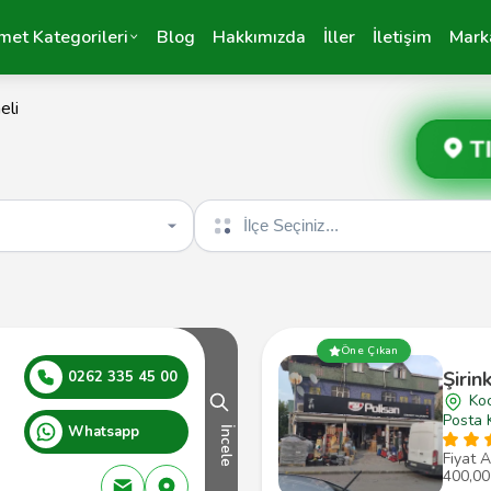
met Kategorileri
Blog
Hakkımızda
İller
İletişim
Mark
eli
T
İlçe seçin
Öne Çıkan
Şirin
0262 335 45 00
Koc
Posta 
Whatsapp
İncele
Fiyat A
400,00