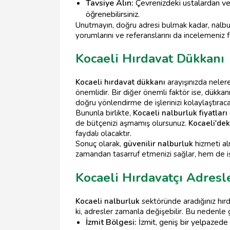
Tavsiye Alın:
Çevrenizdeki ustalardan v
öğrenebilirsiniz.
Unutmayın, doğru adresi bulmak kadar, nalburu
yorumlarını ve referanslarını da incelemeniz f
Kocaeli Hırdavat Dükkanı
Kocaeli hırdavat dükkanı
arayışınızda nelere
önemlidir. Bir diğer önemli faktör ise, dükk
doğru yönlendirme de işlerinizi kolaylaştıraca
Bununla birlikte,
Kocaeli nalburluk fiyatları
de bütçenizi aşmamış olursunuz.
Kocaeli'dek
faydalı olacaktır.
Sonuç olarak,
güvenilir nalburluk
hizmeti al
zamandan tasarruf etmenizi sağlar, hem de işle
Kocaeli Hırdavatçı Adresl
Kocaeli nalburluk
sektöründe aradığınız hırd
ki, adresler zamanla değişebilir. Bu nedenle
İzmit Bölgesi:
İzmit, geniş bir yelpazede