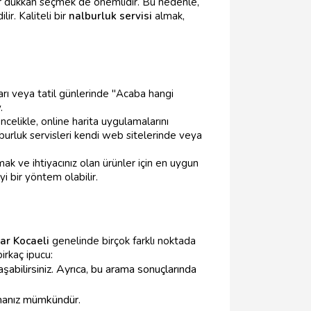
r dükkan seçmek de önemlidir. Bu nedenle,
ir. Kaliteli bir
nalburluk servisi
almak,
nları veya tatil günlerinde "Acaba hangi
.
Öncelikle, online harita uygulamalarını
lburluk servisleri kendi web sitelerinde veya
ak ve ihtiyacınız olan ürünler için en uygun
i bir yöntem olabilir.
ar Kocaeli
genelinde birçok farklı noktada
irkaç ipucu:
şabilirsiniz. Ayrıca, bu arama sonuçlarında
aşmanız mümkündür.