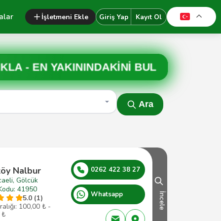
alar
İşletmeni Ekle
Giriş Yap
Kayıt Ol
IKLA -
EN YAKININDAKİNİ BUL
Ara
köy Nalbur
0262 422 38 27
aeli, Gölcük
Kodu: 41950
Whatsapp
İncele
5.0 (1)
ralığı: 100,00 ₺ -
 ₺