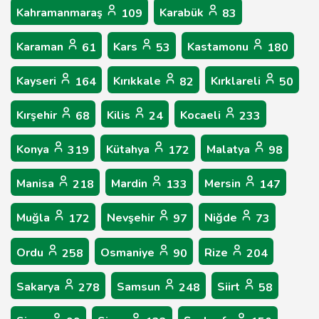
Kahramanmaraş
Karabük
109
83
Karaman
Kars
Kastamonu
61
53
180
Kayseri
Kırıkkale
Kırklareli
164
82
50
Kırşehir
Kilis
Kocaeli
68
24
233
Konya
Kütahya
Malatya
319
172
98
Manisa
Mardin
Mersin
218
133
147
Muğla
Nevşehir
Niğde
172
97
73
Ordu
Osmaniye
Rize
258
90
204
Sakarya
Samsun
Siirt
278
248
58