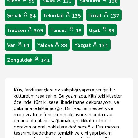
Sinop
Sivas
Şanlıurfa
99
133
150
Şırnak
Tekirdağ
Tokat
64
135
137
Trabzon
Tunceli
Uşak
309
18
93
Van
Yalova
Yozgat
61
88
131
Zonguldak
141
Kilis, farklı inançlara ev sahipliği yapmış zengin bir
kültürel mirasa sahip. Bu yazımızda, Kilis'teki kiliseler
özelinde, tüm kilisesel ibadethane dekorasyonu ve
bakımına odaklanacağız. Dini yapıların estetik ve
manevi atmosferini korumak, aynı zamanda uzun
ömürlü olmalarını sağlamak için dikkat edilmesi
gereken önemli noktalara değineceğiz. Dini mekan
tasarımı, ibadethane temizlik ve dini yapı bakım