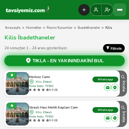
Tavsiyemiz Anasayfa
Anasayfa
>
Hizmetler
>
Resmi Kurumlar
>
İbadethaneler
>
Kilis
Kilis İbadethaneler
24 sonuçtan 1 - 24 arası gösteriliyor.
Filtrele
TIKLA -
EN YAKININDAKİNİ BUL
Merkez Cami
Whatsapp
Kilis, Elbeyli
İncele
Posta Kodu: 79500
0.0 (0)
Elbeyli Hacı Mehti Kaplan Camii
Whatsapp
Kilis, Elbeyli
İncele
Posta Kodu: 79500
0.0 (0)