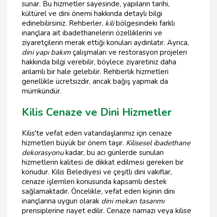
sunar. Bu hizmetler sayesinde, yapıların tarihi,
kültürel ve dini önemi hakkında detaylı bilgi
edinebilirsiniz. Rehberler,
kili
bölgesindeki farklı
inançlara ait ibadethanelerin özelliklerini ve
ziyaretçilerin merak ettiği konuları aydınlatır. Ayrıca,
dini yapı bakım
çalışmaları ve restorasyon projeleri
hakkında bilgi verebilir, böylece ziyaretiniz daha
anlamlı bir hale gelebilir. Rehberlik hizmetleri
genellikle ücretsizdir, ancak bağış yapmak da
mümkündür.
Kilis Cenaze ve Dini Hizmetler
Kilis'te vefat eden vatandaşlarımız için cenaze
hizmetleri büyük bir önem taşır.
Kilisesel ibadethane
dekorasyonu
kadar, bu acı günlerde sunulan
hizmetlerin kalitesi de dikkat edilmesi gereken bir
konudur. Kilis Belediyesi ve çeşitli dini vakıflar,
cenaze işlemleri konusunda kapsamlı destek
sağlamaktadır. Öncelikle, vefat eden kişinin dini
inançlarına uygun olarak
dini mekan tasarımı
prensiplerine riayet edilir. Cenaze namazı veya kilise