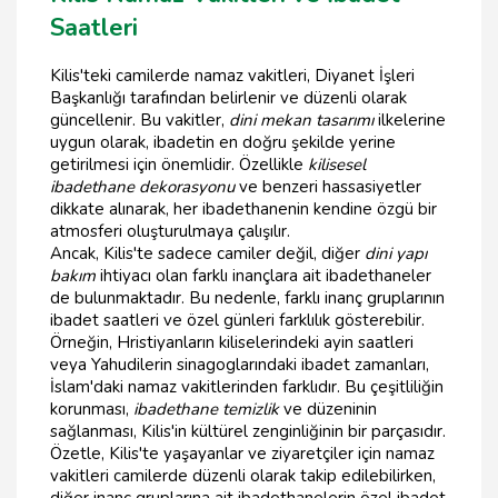
Saatleri
Kilis'teki camilerde namaz vakitleri, Diyanet İşleri
Başkanlığı tarafından belirlenir ve düzenli olarak
güncellenir. Bu vakitler,
dini mekan tasarımı
ilkelerine
uygun olarak, ibadetin en doğru şekilde yerine
getirilmesi için önemlidir. Özellikle
kilisesel
ibadethane dekorasyonu
ve benzeri hassasiyetler
dikkate alınarak, her ibadethanenin kendine özgü bir
atmosferi oluşturulmaya çalışılır.
Ancak, Kilis'te sadece camiler değil, diğer
dini yapı
bakım
ihtiyacı olan farklı inançlara ait ibadethaneler
de bulunmaktadır. Bu nedenle, farklı inanç gruplarının
ibadet saatleri ve özel günleri farklılık gösterebilir.
Örneğin, Hristiyanların kiliselerindeki ayin saatleri
veya Yahudilerin sinagoglarındaki ibadet zamanları,
İslam'daki namaz vakitlerinden farklıdır. Bu çeşitliliğin
korunması,
ibadethane temizlik
ve düzeninin
sağlanması, Kilis'in kültürel zenginliğinin bir parçasıdır.
Özetle, Kilis'te yaşayanlar ve ziyaretçiler için namaz
vakitleri camilerde düzenli olarak takip edilebilirken,
diğer inanç gruplarına ait ibadethanelerin özel ibadet