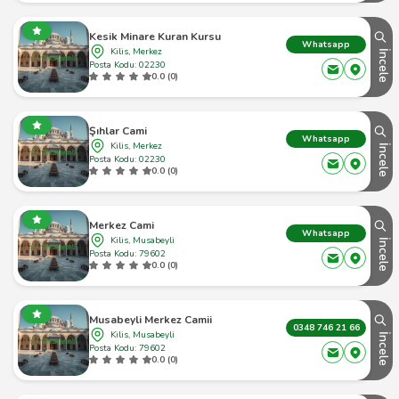
Kesik Minare Kuran Kursu
Whatsapp
Kilis, Merkez
İncele
Posta Kodu: 02230
0.0 (0)
Şıhlar Cami
Whatsapp
Kilis, Merkez
İncele
Posta Kodu: 02230
0.0 (0)
Merkez Cami
Whatsapp
Kilis, Musabeyli
İncele
Posta Kodu: 79602
0.0 (0)
Musabeyli Merkez Camii
0348 746 21 66
Kilis, Musabeyli
İncele
Posta Kodu: 79602
0.0 (0)