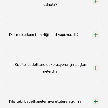
sahiptir?
Kilis'teki ibadethaneler genellikle Osmanlı ve Selçuklu
mimarisinin etkilerini taşır, taş işçiliği ve zarif
süslemelerle dikkat çeker.
Dini mekanların temizliği nasıl yapılmalıdır?
Dini mekanların temizliği, hijyen kurallarına uygun olarak
düzenli aralıklarla yapılmalı, özel temizlik ürünleri
kullanılmalıdır.
Kilis'te ibadethane dekorasyonu için ipuçları
nelerdir?
İbadethane dekorasyonunda sade ve huzur verici
renkler tercih edilmeli, geleneksel motifler
kullanılmalıdır.
Kilis'teki ibadethaneler ziyaretçilere açık mı?