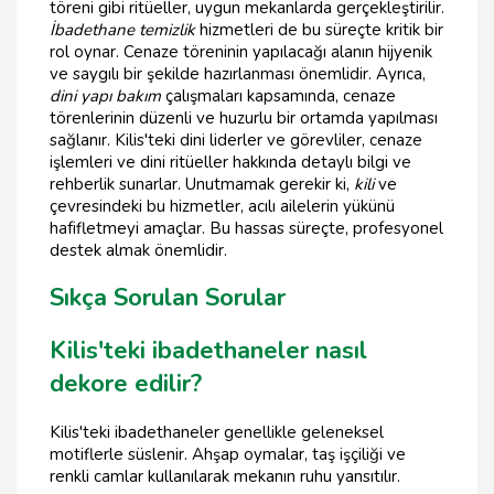
töreni gibi ritüeller, uygun mekanlarda gerçekleştirilir.
İbadethane temizlik
hizmetleri de bu süreçte kritik bir
rol oynar. Cenaze töreninin yapılacağı alanın hijyenik
ve saygılı bir şekilde hazırlanması önemlidir. Ayrıca,
dini yapı bakım
çalışmaları kapsamında, cenaze
törenlerinin düzenli ve huzurlu bir ortamda yapılması
sağlanır. Kilis'teki dini liderler ve görevliler, cenaze
işlemleri ve dini ritüeller hakkında detaylı bilgi ve
rehberlik sunarlar. Unutmamak gerekir ki,
kili
ve
çevresindeki bu hizmetler, acılı ailelerin yükünü
hafifletmeyi amaçlar. Bu hassas süreçte, profesyonel
destek almak önemlidir.
Sıkça Sorulan Sorular
Kilis'teki ibadethaneler nasıl
dekore edilir?
Kilis'teki ibadethaneler genellikle geleneksel
motiflerle süslenir. Ahşap oymalar, taş işçiliği ve
renkli camlar kullanılarak mekanın ruhu yansıtılır.