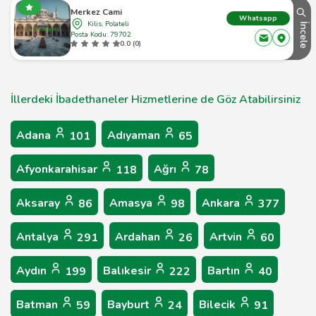
Merkez Cami
Whatsapp
Kilis, Polateli
İncele
Posta Kodu: 79702
0.0 (0)
İllerdeki İbadethaneler Hizmetlerine de Göz Atabilirsiniz
Adana
Adıyaman
101
65
Afyonkarahisar
Ağrı
118
78
Aksaray
Amasya
Ankara
86
98
377
Antalya
Ardahan
Artvin
291
26
60
Aydın
Balıkesir
Bartın
199
222
40
Batman
Bayburt
Bilecik
59
24
91