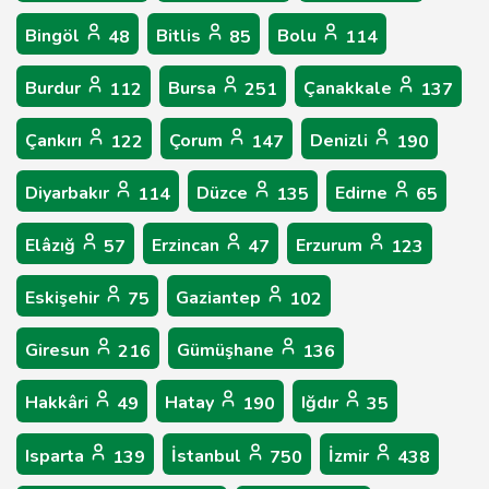
Bingöl
Bitlis
Bolu
48
85
114
Burdur
Bursa
Çanakkale
112
251
137
Çankırı
Çorum
Denizli
122
147
190
Diyarbakır
Düzce
Edirne
114
135
65
Elâzığ
Erzincan
Erzurum
57
47
123
Eskişehir
Gaziantep
75
102
Giresun
Gümüşhane
216
136
Hakkâri
Hatay
Iğdır
49
190
35
Isparta
İstanbul
İzmir
139
750
438