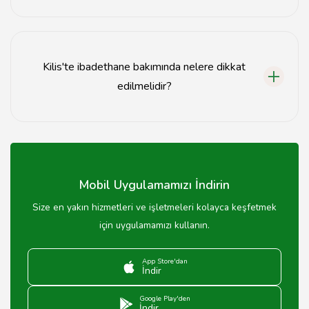
Evet, Kilis'teki ibadethaneler genellikle ziyaretçilere
açıktır, ancak ibadet saatlerinde sessiz olunması
beklenir.
Kilis'te ibadethane bakımında nelere dikkat
edilmelidir?
İbadethane bakımında yapının tarihi dokusuna zarar
vermemek, düzenli bakım ve onarım yapmak önemlidir.
Mobil Uygulamamızı İndirin
Size en yakın hizmetleri ve işletmeleri kolayca keşfetmek
için uygulamamızı kullanın.
App Store'dan
İndir
Google Play'den
İndir