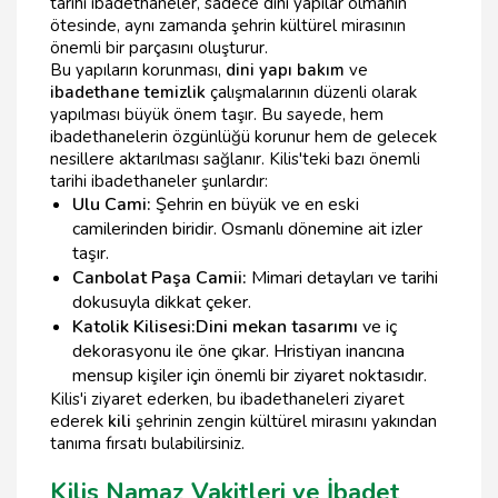
tarihi ibadethaneler, sadece dini yapılar olmanın
ötesinde, aynı zamanda şehrin kültürel mirasının
önemli bir parçasını oluşturur.
Bu yapıların korunması,
dini yapı bakım
ve
ibadethane temizlik
çalışmalarının düzenli olarak
yapılması büyük önem taşır. Bu sayede, hem
ibadethanelerin özgünlüğü korunur hem de gelecek
nesillere aktarılması sağlanır. Kilis'teki bazı önemli
tarihi ibadethaneler şunlardır:
Ulu Cami:
Şehrin en büyük ve en eski
camilerinden biridir. Osmanlı dönemine ait izler
taşır.
Canbolat Paşa Camii:
Mimari detayları ve tarihi
dokusuyla dikkat çeker.
Katolik Kilisesi:
Dini mekan tasarımı
ve iç
dekorasyonu ile öne çıkar. Hristiyan inancına
mensup kişiler için önemli bir ziyaret noktasıdır.
Kilis'i ziyaret ederken, bu ibadethaneleri ziyaret
ederek
kili
şehrinin zengin kültürel mirasını yakından
tanıma fırsatı bulabilirsiniz.
Kilis Namaz Vakitleri ve İbadet