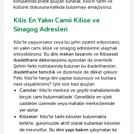
konularında pratik ipuçları sunarak, Kilis'in tarihi ve
kültürel dokusuna katkıda bulunmayı amaçlıyoruz.
Kilis En Yakın Camii Kilise ve
Sinagog Adresleri
Kilis’te yaşıyorsanız veya bu şehri ziyaret ediyorsanız,
en yakın cami, kilise ve sinagog adreslerine ulaşmak
isteyebilirsiniz. Bu
dini mekan tasarımı
ve
Kilisesel
ibadethane dekorasyonu
açısından da önemlidir.
Şehrin farklı noktalarında bulunan bu ibadethaneler,
ibadethane temizlik
ve düzeniyle de dikkat çekiyor.
Peki, Kilis'te hangi dini yapılar bulunuyor ve bunlara
nasıl ulaşabilirsiniz? İşte size bazı ipuçları:
Camiler:
Kilis'in merkezi ve çeşitli mahallelerinde
birçok cami bulunmaktadır. Genellikle en işlek
caddeler üzerinde veya mahalle merkezlerinde
yer alırlar.
Kiliseler:
Kilis'te tarihi kiliseler bulunmakla
birlikte, günümüzde aktif olarak kullanılan kiliseler
de mevcuttur. Bu
dini yapı bakım
çalışmaları ile