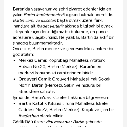
Bartın'da yaşayanlar ve şehri ziyaret edenler için en
yakın
Bartın ibadethaneleri
bilgisini bulmak önemlidir.
Bartın cami ve kiliseleri
başta olmak üzere, farklı
inançlara ait
ibadet yerleri
hakkında bilgi sahibi olmak
isteyenler için derlediğimiz bu bölümde, en güncel
adreslere ulaşabilirsiniz. Ne yazık ki, Bartın'da aktif bir
sinagog bulunmamaktadır.
Öncelikle, Bartın merkez ve çevresindeki camilere bir
göz atalım:
Merkez Camii:
Köprübaşı Mahallesi, Atatürk
Bulvarı No:XX, Bartın (Merkez). Bartın'ın en
merkezi konumdaki camilerinden biridir.
Orduyeri Camii:
Orduyeri Mahallesi, Yalı Sokak
No:YY, Bartın (Merkez). Sakin ve huzurlu bir
atmosfere sahiptir.
Şimdi de, Bartın'daki kiliseler hakkında bilgi verelim:
Bartın Katolik Kilisesi:
Tuna Mahallesi, İskele
Caddesi No:ZZ, Bartın (Merkez). Küçük ve şirin bir
ibadethan
olarak bilinir.
Görüldüğü üzere
dini mekanlar Bartın
şehrinde