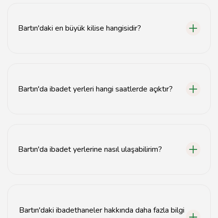
Bartın'daki en büyük kilise hangisidir?
Bartın'daki en büyük kilise, Bartın Merkez Kilisesi'dir.
Bartın'da ibadet yerleri hangi saatlerde açıktır?
Bartın'daki ibadet yerleri genellikle sabah 06:00'dan
akşam 21:00'e kadar açıktır.
Bartın'da ibadet yerlerine nasıl ulaşabilirim?
Bartın'daki ibadet yerlerine toplu taşıma veya özel
araçla kolayca ulaşabilirsiniz.
Bartın'daki ibadethaneler hakkında daha fazla bilgi