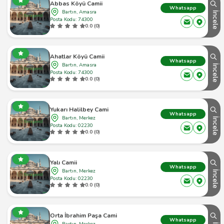
Abbas Köyü Camii
Whatsapp
Bartın, Amasra
İncele
Posta Kodu: 74300
0.0 (0)
Ahatlar Köyü Camii
Whatsapp
Bartın, Amasra
İncele
Posta Kodu: 74300
0.0 (0)
Yukarı Halilbey Cami
Whatsapp
Bartın, Merkez
İncele
Posta Kodu: 02230
0.0 (0)
Yalı Camii
Whatsapp
Bartın, Merkez
İncele
Posta Kodu: 02230
0.0 (0)
Orta İbrahim Paşa Cami
Whatsapp
Bartın, Merkez