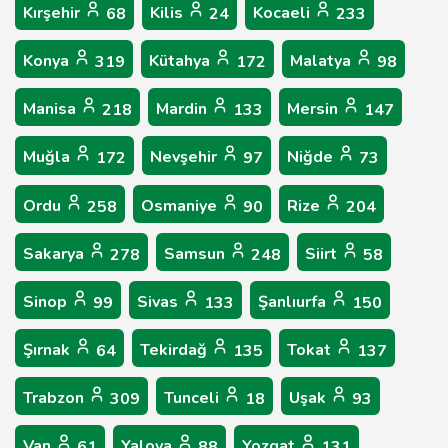
Kırşehir
Kilis
Kocaeli
68
24
233
Konya
Kütahya
Malatya
319
172
98
Manisa
Mardin
Mersin
218
133
147
Muğla
Nevşehir
Niğde
172
97
73
Ordu
Osmaniye
Rize
258
90
204
Sakarya
Samsun
Siirt
278
248
58
Sinop
Sivas
Şanlıurfa
99
133
150
Şırnak
Tekirdağ
Tokat
64
135
137
Trabzon
Tunceli
Uşak
309
18
93
Van
Yalova
Yozgat
61
88
131