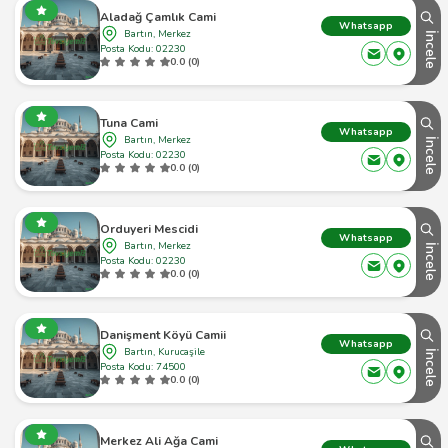
Aladağ Çamlık Cami
Whatsapp
Bartın, Merkez
İncele
Posta Kodu: 02230
0.0 (0)
Tuna Cami
Whatsapp
Bartın, Merkez
İncele
Posta Kodu: 02230
0.0 (0)
Orduyeri Mescidi
Whatsapp
Bartın, Merkez
İncele
Posta Kodu: 02230
0.0 (0)
Danişment Köyü Camii
Whatsapp
Bartın, Kurucaşile
İncele
Posta Kodu: 74500
0.0 (0)
Merkez Ali Ağa Cami