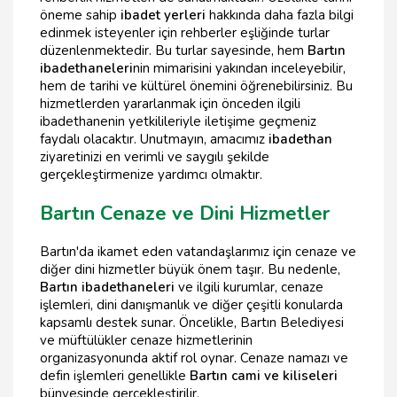
öneme sahip
ibadet yerleri
hakkında daha fazla bilgi
edinmek isteyenler için rehberler eşliğinde turlar
düzenlenmektedir. Bu turlar sayesinde, hem
Bartın
ibadethaneleri
nin mimarisini yakından inceleyebilir,
hem de tarihi ve kültürel önemini öğrenebilirsiniz. Bu
hizmetlerden yararlanmak için önceden ilgili
ibadethanenin yetkilileriyle iletişime geçmeniz
faydalı olacaktır. Unutmayın, amacımız
ibadethan
ziyaretinizi en verimli ve saygılı şekilde
gerçekleştirmenize yardımcı olmaktır.
Bartın Cenaze ve Dini Hizmetler
Bartın'da ikamet eden vatandaşlarımız için cenaze ve
diğer dini hizmetler büyük önem taşır. Bu nedenle,
Bartın ibadethaneleri
ve ilgili kurumlar, cenaze
işlemleri, dini danışmanlık ve diğer çeşitli konularda
kapsamlı destek sunar. Öncelikle, Bartın Belediyesi
ve müftülükler cenaze hizmetlerinin
organizasyonunda aktif rol oynar. Cenaze namazı ve
defin işlemleri genellikle
Bartın cami ve kiliseleri
bünyesinde gerçekleştirilir.