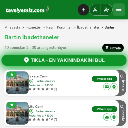
Tavsiyemiz Anasayfa
Anasayfa
>
Hizmetler
>
Resmi Kurumlar
>
İbadethaneler
>
Bartın
Bartın İbadethaneler
40 sonuçtan 1 - 30 arası gösteriliyor.
Filtrele
TIKLA -
EN YAKININDAKİNİ BUL
İskele Cami
Whatsapp
Bartın, Amasra
İncele
Posta Kodu: 74300
0.0 (0)
Ulu Cami
Whatsapp
Bartın, Amasra
İncele
Posta Kodu: 74300
0.0 (0)