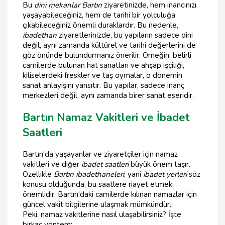
Bu
dini mekanlar Bartın
ziyaretinizde, hem inancınızı
yaşayabileceğiniz, hem de tarihi bir yolculuğa
çıkabileceğiniz önemli duraklardır. Bu nedenle,
ibadethan
ziyaretlerinizde, bu yapıların sadece dini
değil, aynı zamanda kültürel ve tarihi değerlerini de
göz önünde bulundurmanız önerilir. Örneğin, belirli
camilerde bulunan hat sanatları ve ahşap işçiliği,
kiliselerdeki freskler ve taş oymalar, o dönemin
sanat anlayışını yansıtır. Bu yapılar, sadece inanç
merkezleri değil, aynı zamanda birer sanat eseridir.
Bartın Namaz Vakitleri ve İbadet
Saatleri
Bartın'da yaşayanlar ve ziyaretçiler için namaz
vakitleri ve diğer
ibadet saatleri
büyük önem taşır.
Özellikle
Bartın ibadethaneleri
, yani
ibadet yerleri
söz
konusu olduğunda, bu saatlere riayet etmek
önemlidir. Bartın'daki camilerde kılınan namazlar için
güncel vakit bilgilerine ulaşmak mümkündür.
Peki, namaz vakitlerine nasıl ulaşabilirsiniz? İşte
birkaç yöntem: