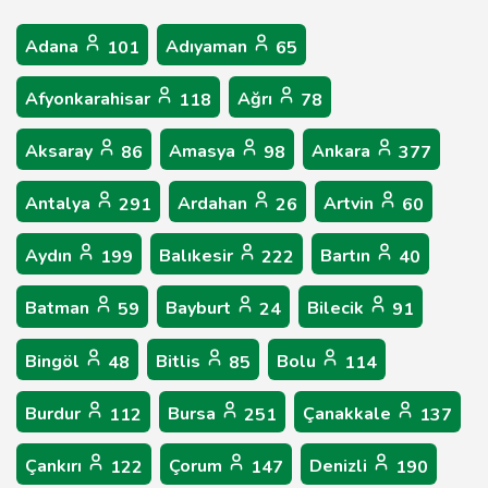
Adana
Adıyaman
101
65
Afyonkarahisar
Ağrı
118
78
Aksaray
Amasya
Ankara
86
98
377
Antalya
Ardahan
Artvin
291
26
60
Aydın
Balıkesir
Bartın
199
222
40
Batman
Bayburt
Bilecik
59
24
91
Bingöl
Bitlis
Bolu
48
85
114
Burdur
Bursa
Çanakkale
112
251
137
Çankırı
Çorum
Denizli
122
147
190