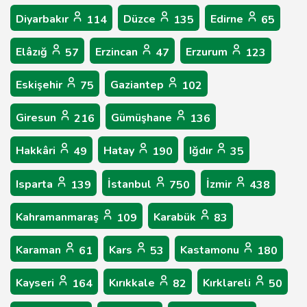
Diyarbakır
Düzce
Edirne
114
135
65
Elâzığ
Erzincan
Erzurum
57
47
123
Eskişehir
Gaziantep
75
102
Giresun
Gümüşhane
216
136
Hakkâri
Hatay
Iğdır
49
190
35
Isparta
İstanbul
İzmir
139
750
438
Kahramanmaraş
Karabük
109
83
Karaman
Kars
Kastamonu
61
53
180
Kayseri
Kırıkkale
Kırklareli
164
82
50