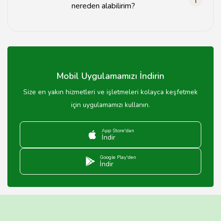
nereden alabilirim?
Bartın'daki ibadethaneler hakkında daha fazla bilgi için
yerel rehberlik hizmetlerini veya resmi web sitelerini
ziyaret edebilirsiniz.
Mobil Uygulamamızı İndirin
Size en yakın hizmetleri ve işletmeleri kolayca keşfetmek
için uygulamamızı kullanın.
App Store'dan
İndir
Google Play'den
İndir