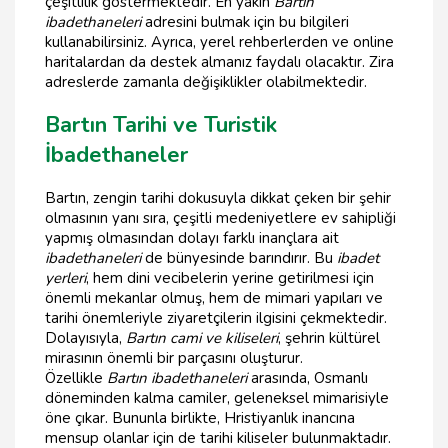
çeşitlilik göstermektedir. En yakın
Bartın
ibadethaneleri
adresini bulmak için bu bilgileri
kullanabilirsiniz. Ayrıca, yerel rehberlerden ve online
haritalardan da destek almanız faydalı olacaktır. Zira
adreslerde zamanla değişiklikler olabilmektedir.
Bartın Tarihi ve Turistik
İbadethaneler
Bartın, zengin tarihi dokusuyla dikkat çeken bir şehir
olmasının yanı sıra, çeşitli medeniyetlere ev sahipliği
yapmış olmasından dolayı farklı inançlara ait
ibadethaneleri
de bünyesinde barındırır. Bu
ibadet
yerleri
, hem dini vecibelerin yerine getirilmesi için
önemli mekanlar olmuş, hem de mimari yapıları ve
tarihi önemleriyle ziyaretçilerin ilgisini çekmektedir.
Dolayısıyla,
Bartın cami ve kiliseleri
, şehrin kültürel
mirasının önemli bir parçasını oluşturur.
Özellikle
Bartın ibadethaneleri
arasında, Osmanlı
döneminden kalma camiler, geleneksel mimarisiyle
öne çıkar. Bununla birlikte, Hristiyanlık inancına
mensup olanlar için de tarihi kiliseler bulunmaktadır.