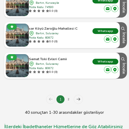
Whatsapp
Bartın, Kurucaşile
İncele
Posta Kodu: 74500
0.0 (0)
Hisar Köyü Zaroğlu Mahallesi Camii
Whatsapp
Bartın, Sulusaray
İncele
Posta Kodu: 60872
0.0 (0)
Samat Toki Evleri Camii
Whatsapp
Bartın, Sulusaray
İncele
Posta Kodu: 60872
0.0 (0)
1
2
40 sonuçtan 1-30 arasındakiler gösteriliyor
İllerdeki İbadethaneler Hizmetlerine de Göz Atabilirsiniz