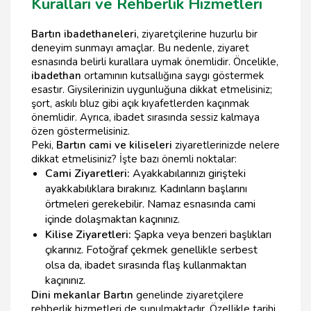
Kuralları ve Rehberlik Hizmetleri
Bartın ibadethaneleri
, ziyaretçilerine huzurlu bir
deneyim sunmayı amaçlar. Bu nedenle, ziyaret
esnasında belirli kurallara uymak önemlidir. Öncelikle,
ibadethan
ortamının kutsallığına saygı göstermek
esastır. Giysilerinizin uygunluğuna dikkat etmelisiniz;
şort, askılı bluz gibi açık kıyafetlerden kaçınmak
önemlidir. Ayrıca, ibadet sırasında sessiz kalmaya
özen göstermelisiniz.
Peki,
Bartın cami ve kiliseleri
ziyaretlerinizde nelere
dikkat etmelisiniz? İşte bazı önemli noktalar:
Cami Ziyaretleri:
Ayakkabılarınızı girişteki
ayakkabılıklara bırakınız. Kadınların başlarını
örtmeleri gerekebilir. Namaz esnasında cami
içinde dolaşmaktan kaçınınız.
Kilise Ziyaretleri:
Şapka veya benzeri başlıkları
çıkarınız. Fotoğraf çekmek genellikle serbest
olsa da, ibadet sırasında flaş kullanmaktan
kaçınınız.
Dini mekanlar Bartın
genelinde ziyaretçilere
rehberlik hizmetleri de sunulmaktadır. Özellikle tarihi