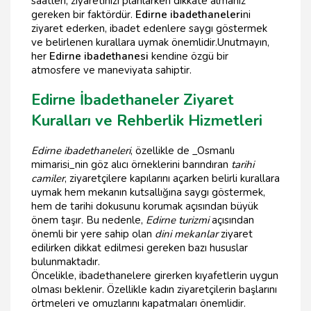
saatleri, ziyaretinizi planlarken dikkate almanız
gereken bir faktördür.
Edirne ibadethaneleri
ni
ziyaret ederken, ibadet edenlere saygı göstermek
ve belirlenen kurallara uymak önemlidir.Unutmayın,
her
Edirne ibadethanesi
kendine özgü bir
atmosfere ve maneviyata sahiptir.
Edirne İbadethaneler Ziyaret
Kuralları ve Rehberlik Hizmetleri
Edirne ibadethaneleri
, özellikle de _Osmanlı
mimarisi_nin göz alıcı örneklerini barındıran
tarihi
camiler
, ziyaretçilere kapılarını açarken belirli kurallara
uymak hem mekanın kutsallığına saygı göstermek,
hem de tarihi dokusunu korumak açısından büyük
önem taşır. Bu nedenle,
Edirne turizmi
açısından
önemli bir yere sahip olan
dini mekanlar
ziyaret
edilirken dikkat edilmesi gereken bazı hususlar
bulunmaktadır.
Öncelikle, ibadethanelere girerken kıyafetlerin uygun
olması beklenir. Özellikle kadın ziyaretçilerin başlarını
örtmeleri ve omuzlarını kapatmaları önemlidir.