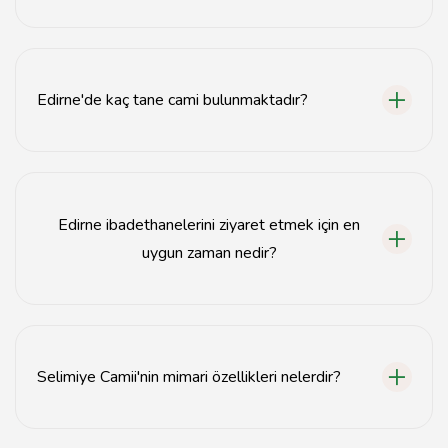
Edirne'deki en ünlü ibadethane Selimiye Camii'dir.
Edirne'de kaç tane cami bulunmaktadır?
Edirne'de toplamda 80'den fazla cami bulunmaktadır.
Edirne ibadethanelerini ziyaret etmek için en
uygun zaman nedir?
Edirne ibadethanelerini ziyaret etmek için bahar ve
sonbahar ayları en uygun zamandır.
Selimiye Camii'nin mimari özellikleri nelerdir?
Selimiye Camii, Osmanlı mimarisinin en güzel