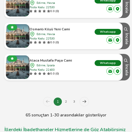
Whatsapp
Edirne, Havsa
İncele
Posta Kodu: 22530
0.0 (0)
Osmanlı Köyü Yeni Cami
Whatsapp
Edirne, Havsa
İncele
Posta Kodu: 22530
0.0 (0)
Alaca Mustafa Paşa Cami
Whatsapp
Edirne, İpsala
İncele
Posta Kodu: 22400
0.0 (0)
1
2
3
65 sonuçtan 1-30 arasındakiler gösteriliyor
İllerdeki İbadethaneler Hizmetlerine de Göz Atabilirsiniz