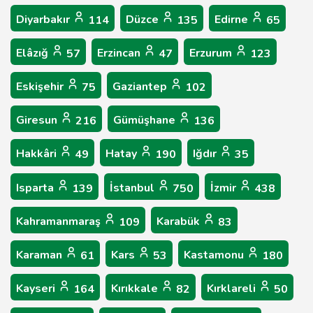
Diyarbakır
Düzce
Edirne
114
135
65
Elâzığ
Erzincan
Erzurum
57
47
123
Eskişehir
Gaziantep
75
102
Giresun
Gümüşhane
216
136
Hakkâri
Hatay
Iğdır
49
190
35
Isparta
İstanbul
İzmir
139
750
438
Kahramanmaraş
Karabük
109
83
Karaman
Kars
Kastamonu
61
53
180
Kayseri
Kırıkkale
Kırklareli
164
82
50