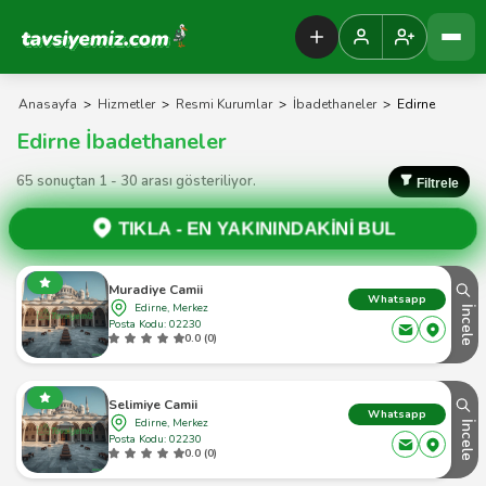
Tavsiyemiz Anasayfa
Anasayfa
>
Hizmetler
>
Resmi Kurumlar
>
İbadethaneler
>
Edirne
Edirne İbadethaneler
65 sonuçtan 1 - 30 arası gösteriliyor.
Filtrele
TIKLA -
EN YAKININDAKİNİ BUL
Muradiye Camii
Whatsapp
Edirne, Merkez
İncele
Posta Kodu: 02230
0.0 (0)
Selimiye Camii
Whatsapp
Edirne, Merkez
İncele
Posta Kodu: 02230
0.0 (0)