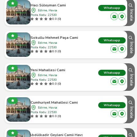
Hacı Süleyman Cami
Whatsapp
Edirne, Havsa
İncele
Posta Kodu: 22530
0.0 (0)
Sokullu Mehmet Paşa Cami
Whatsapp
Edirne, Havsa
İncele
Posta Kodu: 22530
0.0 (0)
Yeni Mahallesi Cami
Whatsapp
Edirne, Havsa
İncele
Posta Kodu: 22530
0.0 (0)
Cumhuriyet Mahallesi Cami
Whatsapp
Edirne, Havsa
İncele
Posta Kodu: 22530
0.0 (0)
Abdülkadir Geylani Camii Havsa