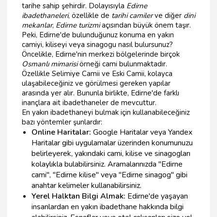
tarihe sahip şehirdir. Dolayısıyla
Edirne
ibadethaneleri
, özellikle de
tarihi camiler
ve diğer
dini
mekanlar
,
Edirne turizmi
açısından büyük önem taşır.
Peki, Edirne'de bulunduğunuz konuma en yakın
camiyi, kiliseyi veya sinagogu nasıl bulursunuz?
Öncelikle, Edirne'nin merkezi bölgelerinde birçok
Osmanlı mimarisi
örneği cami bulunmaktadır.
Özellikle Selimiye Camii ve Eski Camii, kolayca
ulaşabileceğiniz ve görülmesi gereken yapılar
arasında yer alır. Bununla birlikte, Edirne'de farklı
inançlara ait ibadethaneler de mevcuttur.
En yakın ibadethaneyi bulmak için kullanabileceğiniz
bazı yöntemler şunlardır:
Online Haritalar:
Google Haritalar veya Yandex
Haritalar gibi uygulamalar üzerinden konumunuzu
belirleyerek, yakındaki cami, kilise ve sinagogları
kolaylıkla bulabilirsiniz. Aramalarınızda "Edirne
cami", "Edirne kilise" veya "Edirne sinagog" gibi
anahtar kelimeler kullanabilirsiniz.
Yerel Halktan Bilgi Almak:
Edirne'de yaşayan
insanlardan en yakın ibadethane hakkında bilgi