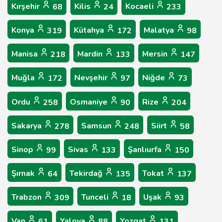
Kırşehir
Kilis
Kocaeli
68
24
233
Konya
Kütahya
Malatya
319
172
98
Manisa
Mardin
Mersin
218
133
147
Muğla
Nevşehir
Niğde
172
97
73
Ordu
Osmaniye
Rize
258
90
204
Sakarya
Samsun
Siirt
278
248
58
Sinop
Sivas
Şanlıurfa
99
133
150
Şırnak
Tekirdağ
Tokat
64
135
137
Trabzon
Tunceli
Uşak
309
18
93
Van
Yalova
Yozgat
61
88
131