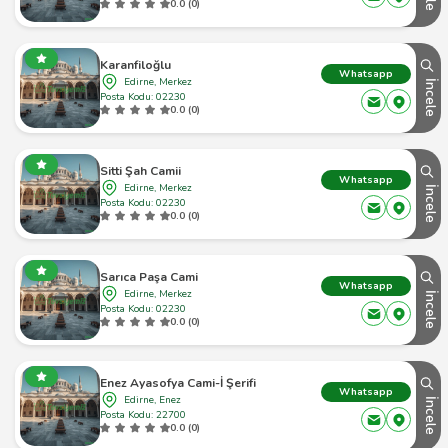
0.0 (0)
Karanfiloğlu
Whatsapp
Edirne, Merkez
İncele
Posta Kodu: 02230
0.0 (0)
Sitti Şah Camii
Whatsapp
Edirne, Merkez
İncele
Posta Kodu: 02230
0.0 (0)
Sarıca Paşa Cami
Whatsapp
Edirne, Merkez
İncele
Posta Kodu: 02230
0.0 (0)
Enez Ayasofya Cami-İ Şerifi
Whatsapp
Edirne, Enez
İncele
Posta Kodu: 22700
0.0 (0)