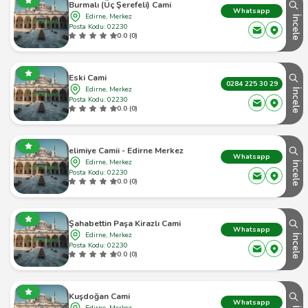
Burmalı (Üç Şerefeli) Cami
Whatsapp
Edirne, Merkez
İncele
Posta Kodu: 02230
0.0 (0)
Eski Cami
0284 225 30 29
Edirne, Merkez
İncele
Posta Kodu: 02230
0.0 (0)
Selimiye Camii - Edirne Merkez - 1
Whatsapp
Edirne, Merkez
İncele
Posta Kodu: 02230
0.0 (0)
Şahabettin Paşa Kirazlı Cami
Whatsapp
Edirne, Merkez
İncele
Posta Kodu: 02230
0.0 (0)
Kuşdoğan Cami
Whatsapp
Edirne, Merkez