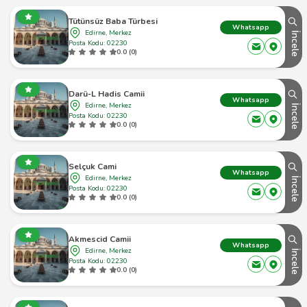
Tütünsüz Baba Türbesi
Whatsapp
Edirne, Merkez
İncele
Posta Kodu: 02230
0.0 (0)
Darü-L Hadis Camii
Whatsapp
Edirne, Merkez
İncele
Posta Kodu: 02230
0.0 (0)
Selçuk Cami
Whatsapp
Edirne, Merkez
İncele
Posta Kodu: 02230
0.0 (0)
Akmescid Camii
Whatsapp
Edirne, Merkez
İncele
Posta Kodu: 02230
0.0 (0)