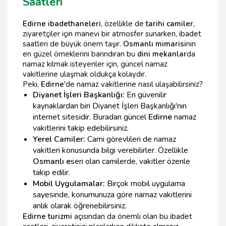
Saatleri
Edirne ibadethaneleri
, özellikle de
tarihi camiler
,
ziyaretçiler için manevi bir atmosfer sunarken, ibadet
saatleri de büyük önem taşır.
Osmanlı mimarisi
nin
en güzel örneklerini barındıran bu
dini mekanlar
da
namaz kılmak isteyenler için, güncel namaz
vakitlerine ulaşmak oldukça kolaydır.
Peki,
Edirne
'de namaz vakitlerine nasıl ulaşabilirsiniz?
Diyanet İşleri Başkanlığı:
En güvenilir
kaynaklardan biri Diyanet İşleri Başkanlığı'nın
internet sitesidir. Buradan güncel
Edirne
namaz
vakitlerini takip edebilirsiniz.
Yerel Camiler:
Cami görevlileri de namaz
vakitleri konusunda bilgi verebilirler. Özellikle
Osmanlı e
seri olan camilerde, vakitler özenle
takip edilir.
Mobil Uygulamalar:
Birçok mobil uygulama
sayesinde, konumunuza göre namaz vakitlerini
anlık olarak öğrenebilirsiniz.
Edirne turizmi
açısından da önemli olan bu ibadet