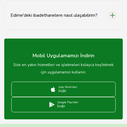
örneklerinden biridir ve büyük bir kubbeye sahiptir.
Edirne'deki ibadethanelere nasıl ulaşabilirim?
Edirne'deki ibadethanelere toplu taşıma, özel araç veya
yürüyerek kolayca ulaşabilirsiniz.
Mobil Uygulamamızı İndirin
Size en yakın hizmetleri ve işletmeleri kolayca keşfetmek
için uygulamamızı kullanın.
App Store'dan
İndir
Google Play'den
İndir