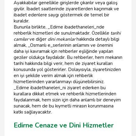
Ayakkabılar genellikle girişlerde çıkarılır veya galoş
giyilir. İbadet saatlerinde ziyaretlerden kaçınmak ve
ibadet edenlere saygı göstermek de temel bir
kuraldır.
Bununla birlikte, _Edirne ibadethaneleri_nde
rehberlik hizmetleri de sunulmaktadır. Özellikle
tarihi
camiler
ve diğer
dini mekanlar
hakkında detaylı bilgi
almak, _Osmanlı e_serlerinin anlamını ve önemini
daha iyi kavramak için rehberler eşliğinde yapılan
geziler oldukça faydalıdır. Bu rehberler, hem mekanın
tarihi hakkında bilgi verir, hem de ziyaret kuralları
konusunda yol gösterirler. Dolayısıyla, ziyaretinizden
en iyi şekilde verim almak için rehberlik
hizmetlerinden yararlanmayı düşünebilirsiniz.
_Edirne ibadethaneleri_ni ziyaret ederken bu
kurallara dikkat etmek ve rehberlik hizmetlerinden
faydalanmak, hem sizin için daha anlamlı bir deneyim
sunacak, hem de bu kıymetli mirasın korunmasına
katkı sağlayacaktır.
Edirne Cenaze ve Dini Hizmetler