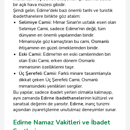
bir açık hava müzesi gibidir.
Şimdi gelin, Edirne'deki bazı önemli tarihi ve turistik
ibadethanelere birlikte göz atalım:
Selimiye Camii:
Mimar Sinan'ın ustalık eseri olan
Selimiye Camii, sadece Edirne'nin değil, tüm
dünyanın en önemli yapılarından biridir.
Mimarisiyle göz kamaştıran bu cami,
Osmanlı
ihtişamının en güzel örneklerinden biridir.
Eski Camii:
Edirne'nin en eski camilerinden biri
olan Eski Camii, erken dönem Osmanlı
mimarisinin özelliklerini taşır.
Üç Şerefeli Camii:
Farklı minare tasarımlarıyla
dikkat çeken Üç Şerefeli Camii, Osmanlı
mimarisindeki yenilikleri sergiler.
Bu yapılar, sadece ibadet yerleri olmakla kalmayıp,
aynı zamanda
Edirne ibadethaneleri
nin kültürel ve
sanatsal değerini de yansıtır.
Edirne
, inanç turizmi
açısından ziyaretçilerine unutulmaz deneyimler sunar.
Edirne Namaz Vakitleri ve İbadet