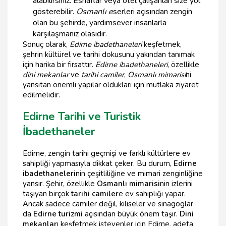
alabilirsiniz. Esnaflar veya otel çalışanları size yol
gösterebilir.
Osmanlı e
serleri açısından zengin
olan bu şehirde, yardımsever insanlarla
karşılaşmanız olasıdır.
Sonuç olarak,
Edirne ibadethaneleri
keşfetmek,
şehrin kültürel ve tarihi dokusunu yakından tanımak
için harika bir fırsattır.
Edirne ibadethaneleri
, özellikle
dini mekanlar
ve
tarihi camiler
,
Osmanlı mimarisi
ni
yansıtan önemli yapılar oldukları için mutlaka ziyaret
edilmelidir.
Edirne Tarihi ve Turistik
İbadethaneler
Edirne, zengin tarihi geçmişi ve farklı kültürlere ev
sahipliği yapmasıyla dikkat çeker. Bu durum,
Edirne
ibadethaneleri
nin çeşitliliğine ve mimari zenginliğine
yansır. Şehir, özellikle
Osmanlı mimarisi
nin izlerini
taşıyan birçok
tarihi camiler
e ev sahipliği yapar.
Ancak sadece camiler değil, kiliseler ve sinagoglar
da
Edirne turizmi
açısından büyük önem taşır.
Dini
mekanlar
ı keşfetmek isteyenler için Edirne, adeta