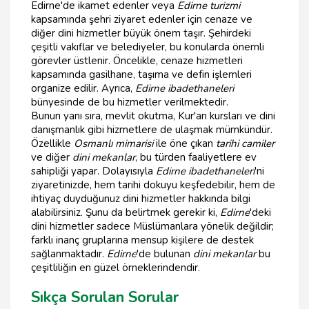
Edirne'de ikamet edenler veya
Edirne turizmi
kapsamında şehri ziyaret edenler için cenaze ve
diğer dini hizmetler büyük önem taşır. Şehirdeki
çeşitli vakıflar ve belediyeler, bu konularda önemli
görevler üstlenir. Öncelikle, cenaze hizmetleri
kapsamında gasilhane, taşıma ve defin işlemleri
organize edilir. Ayrıca,
Edirne ibadethaneleri
bünyesinde de bu hizmetler verilmektedir.
Bunun yanı sıra, mevlit okutma, Kur'an kursları ve dini
danışmanlık gibi hizmetlere de ulaşmak mümkündür.
Özellikle
Osmanlı mimarisi
ile öne çıkan
tarihi camiler
ve diğer
dini mekanlar
, bu türden faaliyetlere ev
sahipliği yapar. Dolayısıyla
Edirne ibadethaneleri
'ni
ziyaretinizde, hem tarihi dokuyu keşfedebilir, hem de
ihtiyaç duyduğunuz dini hizmetler hakkında bilgi
alabilirsiniz. Şunu da belirtmek gerekir ki,
Edirne
'deki
dini hizmetler sadece Müslümanlara yönelik değildir;
farklı inanç gruplarına mensup kişilere de destek
sağlanmaktadır.
Edirne
'de bulunan
dini mekanlar
bu
çeşitliliğin en güzel örneklerindendir.
Sıkça Sorulan Sorular