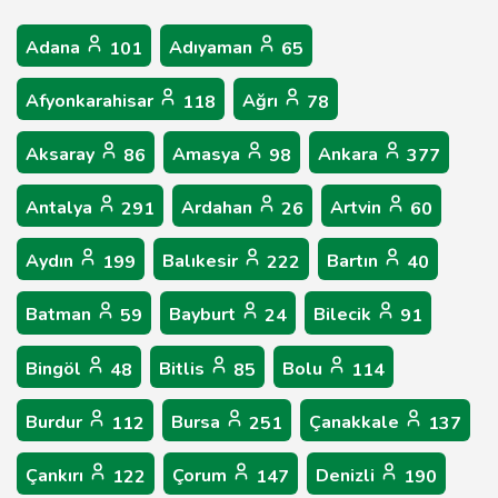
Adana
Adıyaman
101
65
Afyonkarahisar
Ağrı
118
78
Aksaray
Amasya
Ankara
86
98
377
Antalya
Ardahan
Artvin
291
26
60
Aydın
Balıkesir
Bartın
199
222
40
Batman
Bayburt
Bilecik
59
24
91
Bingöl
Bitlis
Bolu
48
85
114
Burdur
Bursa
Çanakkale
112
251
137
Çankırı
Çorum
Denizli
122
147
190