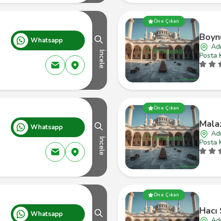
Öne Çıkan
Boynu
Whatsapp
Ad
İncele
Posta 
Öne Çıkan
Mala
Whatsapp
Ad
İncele
Posta 
Öne Çıkan
Hacı 
Whatsapp
Ad