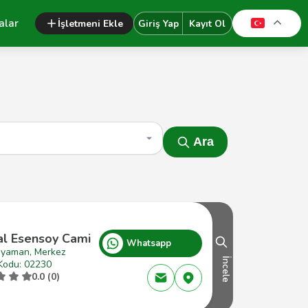
alar
İşletmeni Ekle
Giriş Yap
Kayıt Ol
Ara
l Esensoy Cami
Whatsapp
ıyaman, Merkez
İncele
Kodu: 02230
0.0 (0)