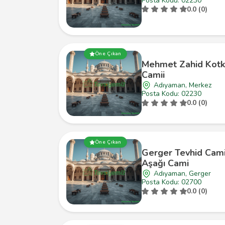
Posta Kodu: 02230
0.0 (0)
Öne Çıkan
Mehmet Zahid Kot
Camii
Adıyaman, Merkez
Posta Kodu: 02230
0.0 (0)
Öne Çıkan
Gerger Tevhid Cami
Aşağı Cami
Adıyaman, Gerger
Posta Kodu: 02700
0.0 (0)