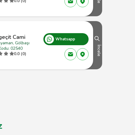
0.0 (0)
geçit Cami
Whatsapp
ıyaman, Gölbaşı
İncele
Kodu: 02540
0.0 (0)
z