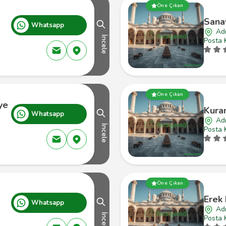
Öne Çıkan
Sana
Whatsapp
Ad
İncele
Posta 
Öne Çıkan
ye
Kura
Whatsapp
Ad
İncele
Posta 
Öne Çıkan
Erek
Whatsapp
Ad
İncele
Posta 