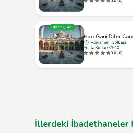
0.0 (0)
Öne Çıkan
Hacı Gani Diler Cam
Adıyaman, Gölbaşı
Posta Kodu: 02540
0.0 (0)
İllerdeki İbadethaneler