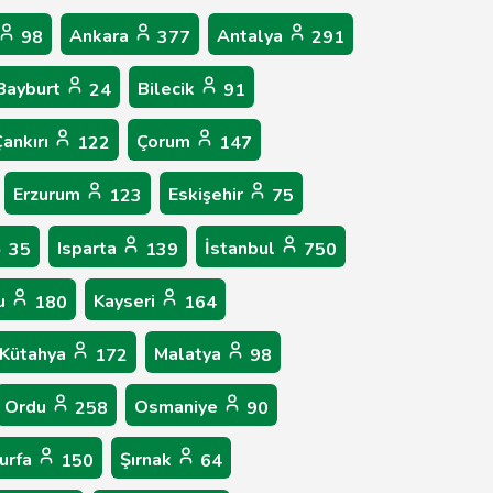
Ankara
Antalya
98
377
291
Bayburt
Bilecik
24
91
ankırı
Çorum
122
147
Erzurum
Eskişehir
123
75
Isparta
İstanbul
35
139
750
u
Kayseri
180
164
Kütahya
Malatya
172
98
Ordu
Osmaniye
258
90
ıurfa
Şırnak
150
64