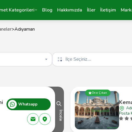
met Kategorileri
Blog
Hakkımızda
İller
İletişim
Mark
aneler
>
Adıyaman
İlçe seçin
Öne Çıkan
mi
Kema
Whatsapp
Ad
İncele
Posta 