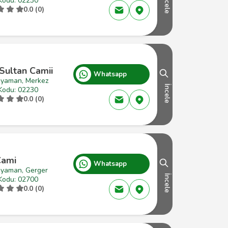
İncele
Kodu: 02230
0.0 (0)
Sultan Camii
Whatsapp
ıyaman, Merkez
İncele
Kodu: 02230
0.0 (0)
Cami
Whatsapp
ıyaman, Gerger
İncele
Kodu: 02700
0.0 (0)