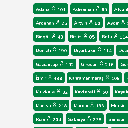
Adana
Adıyaman
Afyon
101
65
Ardahan
Artvin
Aydın
26
60
Bingöl
Bitlis
Bolu
48
85
114
Denizli
Diyarbakır
Düz
190
114
Gaziantep
Giresun
Gü
102
216
İzmir
Kahramanmaraş
438
109
Kırıkkale
Kırklareli
Kırşeh
82
50
Manisa
Mardin
Mersin
218
133
Rize
Sakarya
Samsun
204
278