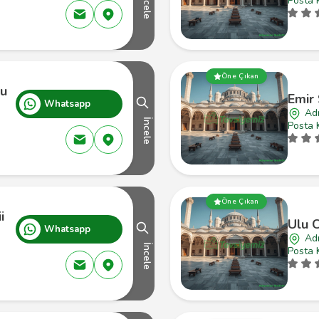
İncele
Posta 
Öne Çıkan
ku
Emir 
Whatsapp
Ad
İncele
Posta 
Öne Çıkan
i
Ulu 
Whatsapp
Ad
İncele
Posta 