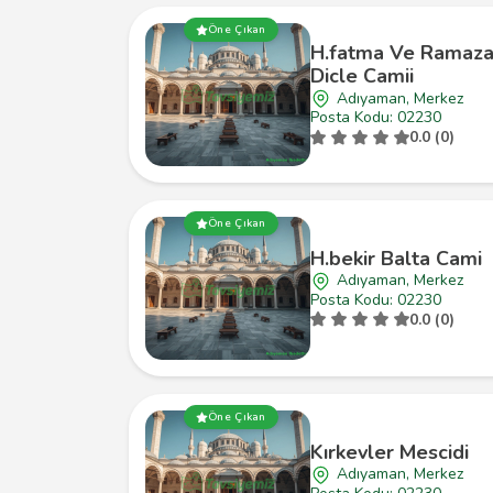
Öne Çıkan
H.fatma Ve Ramaz
Dicle Camii
Adıyaman, Merkez
Posta Kodu: 02230
0.0 (0)
Öne Çıkan
H.bekir Balta Cami
Adıyaman, Merkez
Posta Kodu: 02230
0.0 (0)
Öne Çıkan
Kırkevler Mescidi
Adıyaman, Merkez