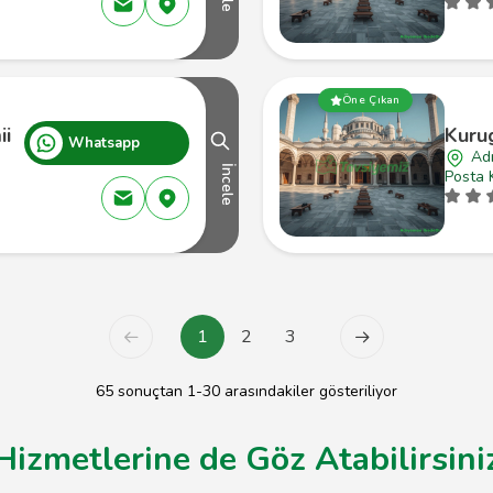
Öne Çıkan
ii
Kuru
Whatsapp
Ad
İncele
Posta 
1
2
3
65 sonuçtan 1-30 arasındakiler gösteriliyor
 Hizmetlerine de Göz Atabilirsini