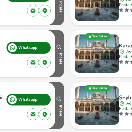
İncele
Posta 
Öne Çıkan
Kara
Whatsapp
Ad
İncele
Posta 
Öne Çıkan
i
Şeyh
Whatsapp
Ad
İncele
Posta 