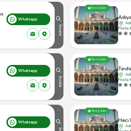
Öne Çıkan
an
Adıy
Whatsapp
Ad
İncele
Posta 
Öne Çıkan
Tevh
Whatsapp
Ad
İncele
Posta 
Öne Çıkan
Hacı
Whatsapp
Ad