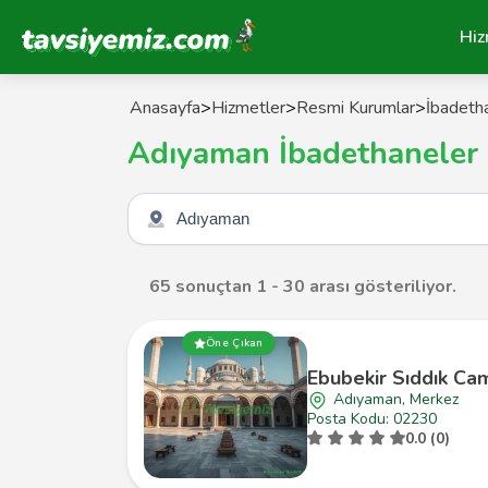
Tavsiyemiz Anasayfa
Hiz
Anasayfa
>
Hizmetler
>
Resmi Kurumlar
>
İbadeth
Adıyaman İbadethaneler
Şehir seçin
65 sonuçtan 1 - 30 arası gösteriliyor.
Öne Çıkan
Ebubekir Sıddık Ca
Adıyaman, Merkez
Posta Kodu: 02230
0.0 (0)