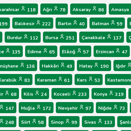
karahisar
Ağrı
Aksaray
Amasya
118
78
86
Balıkesir
Bartın
Batman
199
222
40
59
Burdur
Bursa
Çanakkale
Ç
112
251
137
ce
Edirne
Elâzığ
Erzincan
135
65
57
47
müşhane
Hakkâri
Hatay
Iğdır
136
49
190
Karabük
Karaman
Kars
Kastamon
83
61
53
ir
Kilis
Kocaeli
Konya
68
24
233
319
Muğla
Nevşehir
Niğde
147
172
97
73
Siirt
Sinop
Sivas
Şanl
248
58
99
133