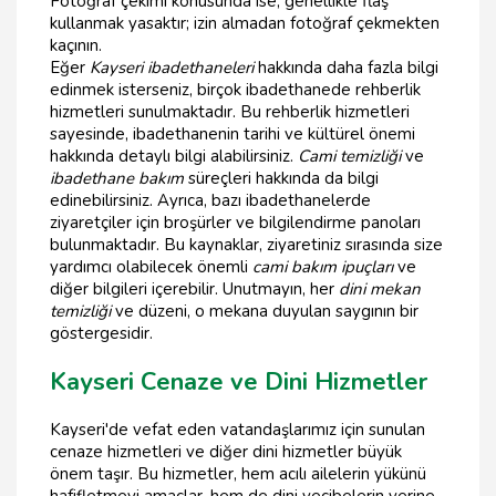
Fotoğraf çekimi konusunda ise, genellikle flaş
kullanmak yasaktır; izin almadan fotoğraf çekmekten
kaçının.
Eğer
Kayseri ibadethaneleri
hakkında daha fazla bilgi
edinmek isterseniz, birçok ibadethanede rehberlik
hizmetleri sunulmaktadır. Bu rehberlik hizmetleri
sayesinde, ibadethanenin tarihi ve kültürel önemi
hakkında detaylı bilgi alabilirsiniz.
Cami temizliği
ve
ibadethane bakım
süreçleri hakkında da bilgi
edinebilirsiniz. Ayrıca, bazı ibadethanelerde
ziyaretçiler için broşürler ve bilgilendirme panoları
bulunmaktadır. Bu kaynaklar, ziyaretiniz sırasında size
yardımcı olabilecek önemli
cami bakım ipuçları
ve
diğer bilgileri içerebilir. Unutmayın, her
dini mekan
temizliği
ve düzeni, o mekana duyulan saygının bir
göstergesidir.
Kayseri Cenaze ve Dini Hizmetler
Kayseri'de vefat eden vatandaşlarımız için sunulan
cenaze hizmetleri ve diğer dini hizmetler büyük
önem taşır. Bu hizmetler, hem acılı ailelerin yükünü
hafifletmeyi amaçlar, hem de dini vecibelerin yerine