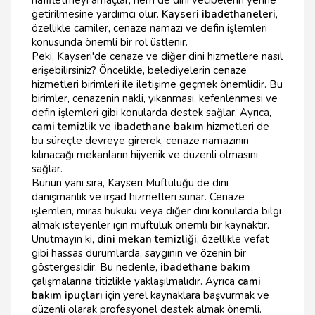
getirilmesine yardımcı olur.
Kayseri ibadethaneleri
,
özellikle camiler, cenaze namazı ve defin işlemleri
konusunda önemli bir rol üstlenir.
Peki, Kayseri'de cenaze ve diğer dini hizmetlere nasıl
erişebilirsiniz? Öncelikle, belediyelerin cenaze
hizmetleri birimleri ile iletişime geçmek önemlidir. Bu
birimler, cenazenin nakli, yıkanması, kefenlenmesi ve
defin işlemleri gibi konularda destek sağlar. Ayrıca,
cami temizlik
ve
ibadethane bakım
hizmetleri de
bu süreçte devreye girerek, cenaze namazının
kılınacağı mekanların hijyenik ve düzenli olmasını
sağlar.
Bunun yanı sıra, Kayseri Müftülüğü de dini
danışmanlık ve irşad hizmetleri sunar. Cenaze
işlemleri, miras hukuku veya diğer dini konularda bilgi
almak isteyenler için müftülük önemli bir kaynaktır.
Unutmayın ki,
dini mekan temizliği
, özellikle vefat
gibi hassas durumlarda, saygının ve özenin bir
göstergesidir. Bu nedenle,
ibadethane bakım
çalışmalarına titizlikle yaklaşılmalıdır. Ayrıca
cami
bakım ipuçları
için yerel kaynaklara başvurmak ve
düzenli olarak profesyonel destek almak önemli.