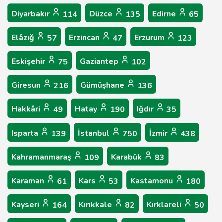
Diyarbakır
Düzce
Edirne
114
135
65
Elâzığ
Erzincan
Erzurum
57
47
123
Eskişehir
Gaziantep
75
102
Giresun
Gümüşhane
216
136
Hakkâri
Hatay
Iğdır
49
190
35
Isparta
İstanbul
İzmir
139
750
438
Kahramanmaraş
Karabük
109
83
Karaman
Kars
Kastamonu
61
53
180
Kayseri
Kırıkkale
Kırklareli
164
82
50