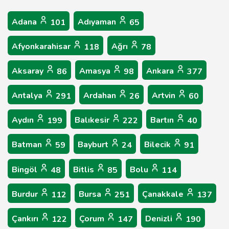
Adana
Adıyaman
101
65
Afyonkarahisar
Ağrı
118
78
Aksaray
Amasya
Ankara
86
98
377
Antalya
Ardahan
Artvin
291
26
60
Aydın
Balıkesir
Bartın
199
222
40
Batman
Bayburt
Bilecik
59
24
91
Bingöl
Bitlis
Bolu
48
85
114
Burdur
Bursa
Çanakkale
112
251
137
Çankırı
Çorum
Denizli
122
147
190