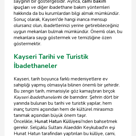
saygının bir göstergesidir. Ayrıca,
cami bakım
ipuçlar
ı ve diğer ibadethane bakım yöntemleri
hakkında da bu kurumlardan bilgi almak mümkündür.
Sonuç olarak, Kayseri'de hangi inanca mensup
olursanız olun, ibadetlerinizi yerine getirebileceğiniz
uygun mekanları bulmak mümkündür. Önemli olan, bu
mekanlara saygı göstermek ve temizliğine özen
göstermektir.
Kayseri Tarihi ve Turistik
İbadethaneler
Kayseri, tarih boyunca farklı medeniyetlere ev
sahipliği yapmış olmasıyla bilinen önemli bir şehirdir.
Bu zengin tarih, mimarisiyle göz kamaştıran birçok
Kayseri ibadethaneleri
ni de barındırır. Şehrin dört bir
yanında bulunan bu tarihi ve turistik yapılar, hem
inanç turizmi açısından hem de kültürel mirasımızı
tanımak açısından büyük önem taşır.
Öncelikle,
Hunat Hatun Külliyesi
'nden bahsetmek
gerekir. Selçuklu Sultanı Alaeddin Keykubad'ın eşi
Hunat Hatun tarafından yaptırılan bu külliye, cami,