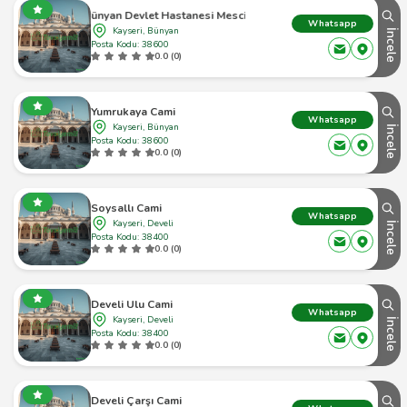
Bünyan Devlet Hastanesi Mescidi
Whatsapp
Kayseri, Bünyan
İncele
Posta Kodu: 38600
0.0 (0)
Yumrukaya Cami
Whatsapp
Kayseri, Bünyan
İncele
Posta Kodu: 38600
0.0 (0)
Soysallı Cami
Whatsapp
Kayseri, Develi
İncele
Posta Kodu: 38400
0.0 (0)
Develi Ulu Cami
Whatsapp
Kayseri, Develi
İncele
Posta Kodu: 38400
0.0 (0)
Develi Çarşı Cami