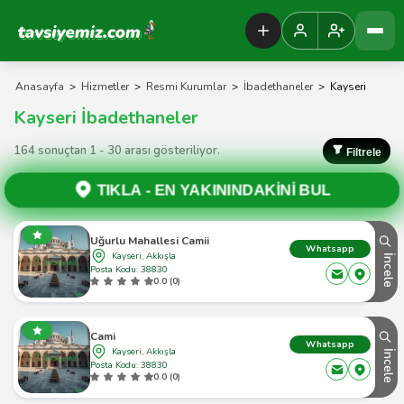
Tavsiyemiz Anasayfa
Anasayfa
>
Hizmetler
>
Resmi Kurumlar
>
İbadethaneler
>
Kayseri
Kayseri İbadethaneler
164 sonuçtan 1 - 30 arası gösteriliyor.
Filtrele
TIKLA -
EN YAKININDAKİNİ BUL
Uğurlu Mahallesi Camii
Whatsapp
Kayseri, Akkışla
İncele
Posta Kodu: 38830
0.0 (0)
Cami
Whatsapp
Kayseri, Akkışla
İncele
Posta Kodu: 38830
0.0 (0)