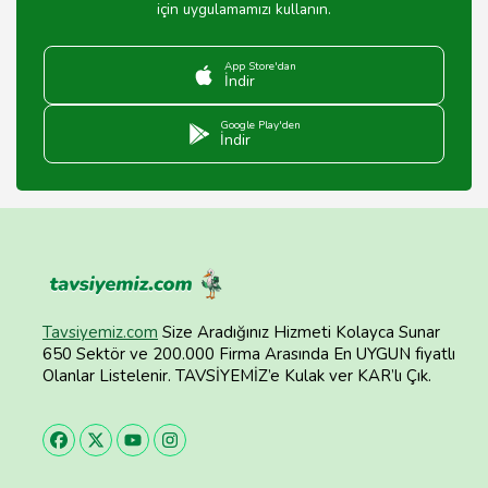
için uygulamamızı kullanın.
App Store'dan
İndir
Google Play'den
İndir
Tavsiyemiz.com
Size Aradığınız Hizmeti Kolayca Sunar
650 Sektör ve 200.000 Firma Arasında En UYGUN fiyatlı
Olanlar Listelenir. TAVSİYEMİZ’e Kulak ver KAR’lı Çık.