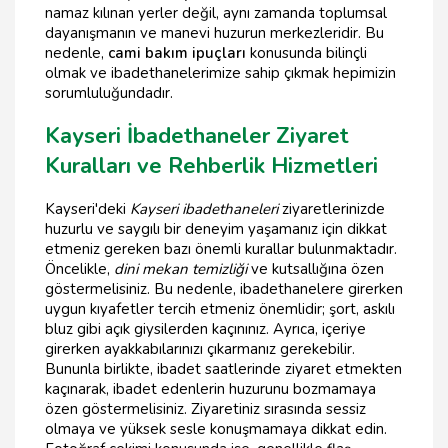
namaz kılınan yerler değil, aynı zamanda toplumsal
dayanışmanın ve manevi huzurun merkezleridir. Bu
nedenle,
cami bakım ipuçları
konusunda bilinçli
olmak ve ibadethanelerimize sahip çıkmak hepimizin
sorumluluğundadır.
Kayseri İbadethaneler Ziyaret
Kuralları ve Rehberlik Hizmetleri
Kayseri'deki
Kayseri ibadethaneleri
ziyaretlerinizde
huzurlu ve saygılı bir deneyim yaşamanız için dikkat
etmeniz gereken bazı önemli kurallar bulunmaktadır.
Öncelikle,
dini mekan temizliği
ve kutsallığına özen
göstermelisiniz. Bu nedenle, ibadethanelere girerken
uygun kıyafetler tercih etmeniz önemlidir; şort, askılı
bluz gibi açık giysilerden kaçınınız. Ayrıca, içeriye
girerken ayakkabılarınızı çıkarmanız gerekebilir.
Bununla birlikte, ibadet saatlerinde ziyaret etmekten
kaçınarak, ibadet edenlerin huzurunu bozmamaya
özen göstermelisiniz. Ziyaretiniz sırasında sessiz
olmaya ve yüksek sesle konuşmamaya dikkat edin.