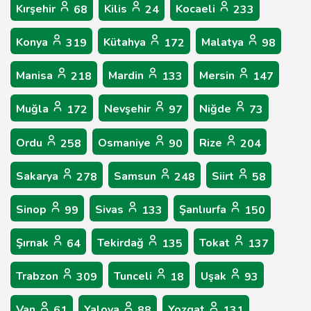
Kırşehir
Kilis
Kocaeli
68
24
233
Konya
Kütahya
Malatya
319
172
98
Manisa
Mardin
Mersin
218
133
147
Muğla
Nevşehir
Niğde
172
97
73
Ordu
Osmaniye
Rize
258
90
204
Sakarya
Samsun
Siirt
278
248
58
Sinop
Sivas
Şanlıurfa
99
133
150
Şırnak
Tekirdağ
Tokat
64
135
137
Trabzon
Tunceli
Uşak
309
18
93
Van
Yalova
Yozgat
61
88
131