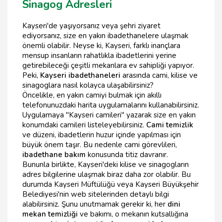
Sinagog Adresleri
Kayseri'de yaşıyorsanız veya şehri ziyaret
ediyorsanız, size en yakın ibadethanelere ulaşmak
önemli olabilir. Neyse ki, Kayseri, farklı inançlara
mensup insanların rahatlıkla ibadetlerini yerine
getirebileceği çeşitli mekanlara ev sahipliği yapıyor.
Peki,
Kayseri ibadethaneleri
arasında cami, kilise ve
sinagoglara nasıl kolayca ulaşabilirsiniz?
Öncelikle, en yakın camiyi bulmak için akıllı
telefonunuzdaki harita uygulamalarını kullanabilirsiniz.
Uygulamaya "Kayseri camileri" yazarak size en yakın
konumdaki camileri listeleyebilirsiniz.
Cami temizlik
ve düzeni, ibadetlerin huzur içinde yapılması için
büyük önem taşır. Bu nedenle cami görevlileri,
ibadethane bakım
konusunda titiz davranır.
Bununla birlikte, Kayseri'deki kilise ve sinagogların
adres bilgilerine ulaşmak biraz daha zor olabilir. Bu
durumda Kayseri Müftülüğü veya Kayseri Büyükşehir
Belediyesi'nin web sitelerinden detaylı bilgi
alabilirsiniz. Şunu unutmamak gerekir ki, her
dini
mekan temizliği
ve bakımı, o mekanın kutsallığına