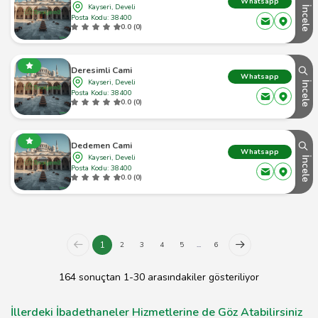
Whatsapp
Kayseri, Develi
İncele
Posta Kodu: 38400
0.0 (0)
Deresimli Cami
Whatsapp
Kayseri, Develi
İncele
Posta Kodu: 38400
0.0 (0)
Dedemen Cami
Whatsapp
Kayseri, Develi
İncele
Posta Kodu: 38400
0.0 (0)
1
2
3
4
5
...
6
164 sonuçtan 1-30 arasındakiler gösteriliyor
İllerdeki İbadethaneler Hizmetlerine de Göz Atabilirsiniz