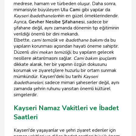
medrese, hamam ve türbeden oluşur. Daha sonra,
mimarisiyle büyüleyen
Ulu Cami
gibi yapılar da
Kayseri ibadethaneleri
nin en güzel örneklerindendir.
Ayrıca,
Gevher Nesibe Şifahanesi
, sadece bir
şifahane değil, aynı zamanda dönemin tıp eğitiminin
verildiği önemli bir dini mekandı.
Elbette,
cami temizlik
ve
ibadethane bakımı
da bu
yapıların korunması açısından hayati öneme sahiptir.
Düzenli
dini mekan temizliği
, bu yapıların gelecek
nesillere aktarılmasını sağlar.
Cami bakım ipuçları
nı
dikkate alarak, her bir yapının özgün dokusunu
korumak ve ziyaretçilere huzurlu bir ortam sunmak
mümkündür. Kayseri'deki bu tarihi
Kayseri
ibadethaneleri
, sadece mimari şaheserler değil, aynı
zamanda şehrin ruhunu yansıtan önemli kültürel
simgelerdir.
Kayseri Namaz Vakitleri ve İbadet
Saatleri
Kayseri'de yaşayanlar ve şehri ziyaret edenler için