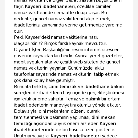
namaz vakitleri ve diğer ibadet saatleri büyük önem
taşır.
Kayseri ibadethaneleri
, özellikle camiler,
namaz vakitlerinde cemaatle dolup taşar. Bu
nedenle, güncel namaz vakitlerini takip etmek,
ibadetlerinizi zamanında yerine getirmenize yardımcı
olur.
Peki, Kayseri'deki namaz vakitlerine nasıl
ulaşabilirsiniz? Birçok farklı kaynak mevcuttur.
Diyanet İşleri Başkanlığı'nın resmi internet sitesi en
güvenilir kaynaklardan biridir. Ayrıca, yerel gazeteler,
mobil uygulamalar ve çeşitli web siteleri de güncel
namaz vakitlerini yayınlar. Günümüzde, akıllı
telefonlar sayesinde namaz vakitlerini takip etmek
çok daha kolay hale gelmiştir.
Bununla birlikte,
cami temizlik
ve
ibadethane bakım
süreçleri de ibadetlerin huşu içinde gerçekleştirilmesi
için kritik öneme sahiptir. Temiz ve bakımlı bir ortam,
ibadet edenlerin maneviyatını olumlu yönde etkiler.
Dolayısıyla, dini mekanların düzenli olarak
temizlenmesi ve bakımının yapılması,
dini mekan
temizliği
açısından büyük önem arz eder.
Kayseri
ibadethanelerinde
de bu hususa özen gösterilir.
Unutmamalıyız ki,
Kayseri ibadethaneleri
sadece