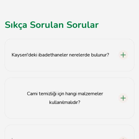
Sıkça Sorulan Sorular
Kayseri'deki ibadethaneler nerelerde bulunur?
Kayseri'deki ibadethaneler şehir merkezinde ve
çevresindeki mahallelerde yer almaktadır.
Cami temizliği için hangi malzemeler
kullanılmalıdır?
Cami temizliği için doğal temizlik malzemeleri, su, sabun
ve mikrofiber bezler önerilmektedir.