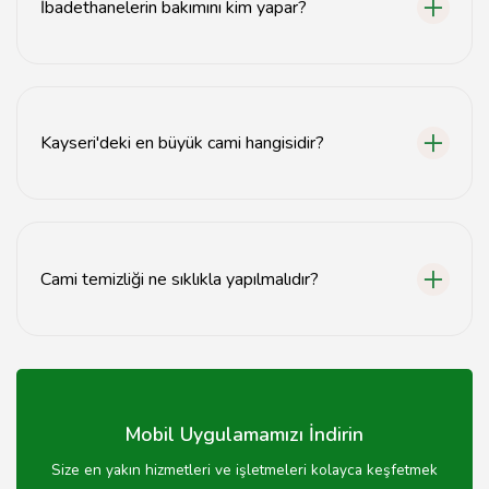
İbadethanelerin bakımını kim yapar?
İbadethanelerin bakımı genellikle yerel yönetimler
veya cami dernekleri tarafından yapılmaktadır.
Kayseri'deki en büyük cami hangisidir?
Kayseri'deki en büyük cami, Hunat Hatun Camii'dir.
Cami temizliği ne sıklıkla yapılmalıdır?
Cami temizliği haftada en az bir kez düzenli olarak
yapılmalıdır.
Mobil Uygulamamızı İndirin
Size en yakın hizmetleri ve işletmeleri kolayca keşfetmek