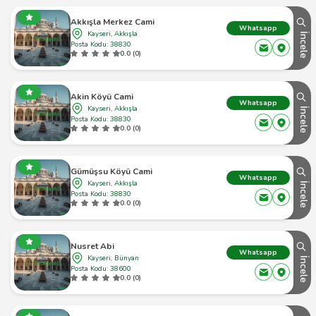
Akkışla Merkez Cami
Whatsapp
Kayseri, Akkışla
İncele
Posta Kodu: 38830
0.0 (0)
Akin Köyü Cami
Whatsapp
Kayseri, Akkışla
İncele
Posta Kodu: 38830
0.0 (0)
Gümüşsu Köyü Cami
Whatsapp
Kayseri, Akkışla
İncele
Posta Kodu: 38830
0.0 (0)
Nusret Abi
Whatsapp
Kayseri, Bünyan
İncele
Posta Kodu: 38600
0.0 (0)