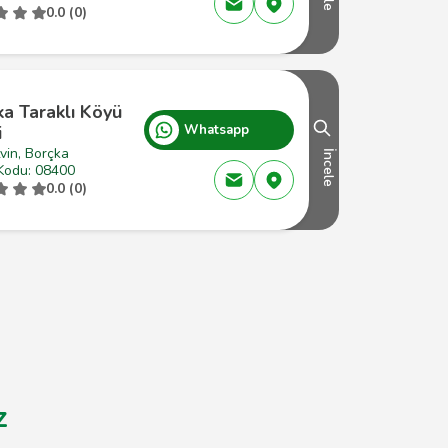
0.0 (0)
a Taraklı Köyü
i
Whatsapp
vin, Borçka
İncele
Kodu: 08400
0.0 (0)
z