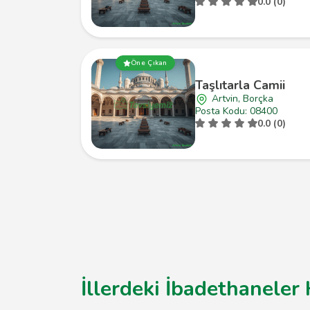
0.0 (0)
Öne Çıkan
Taşlıtarla Camii
Artvin, Borçka
Posta Kodu: 08400
0.0 (0)
İllerdeki İbadethaneler