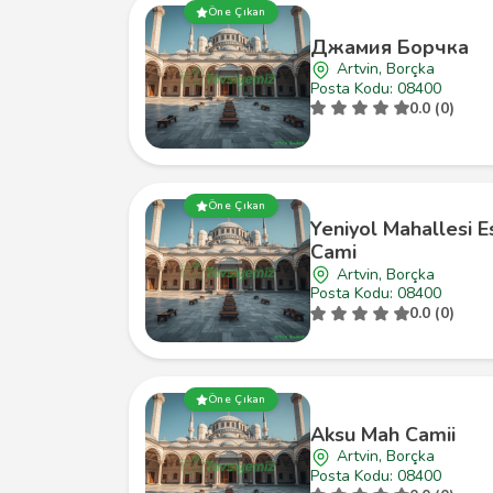
Öne Çıkan
Джамия Борчка
Artvin, Borçka
Posta Kodu: 08400
0.0 (0)
Öne Çıkan
Yeniyol Mahallesi E
Cami
Artvin, Borçka
Posta Kodu: 08400
0.0 (0)
Öne Çıkan
Aksu Mah Camii
Artvin, Borçka
Posta Kodu: 08400