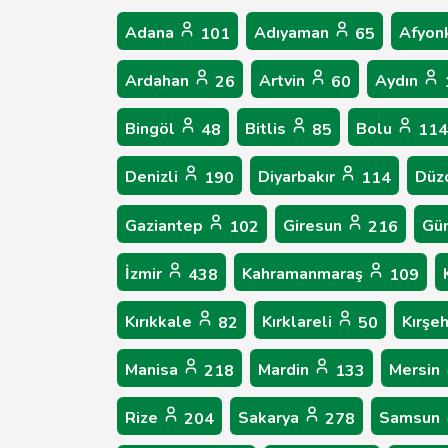
Adana
Adıyaman
Afyon
101
65
Ardahan
Artvin
Aydın
26
60
Bingöl
Bitlis
Bolu
48
85
114
Denizli
Diyarbakır
Düz
190
114
Gaziantep
Giresun
Gü
102
216
İzmir
Kahramanmaraş
438
109
Kırıkkale
Kırklareli
Kırşeh
82
50
Manisa
Mardin
Mersin
218
133
Rize
Sakarya
Samsun
204
278