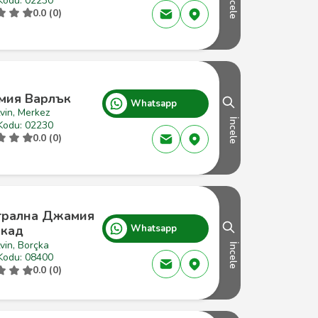
İncele
Kodu: 02230
0.0 (0)
мия Варлък
Whatsapp
vin, Merkez
İncele
Kodu: 02230
0.0 (0)
трална Джамия
кад
Whatsapp
vin, Borçka
İncele
Kodu: 08400
0.0 (0)