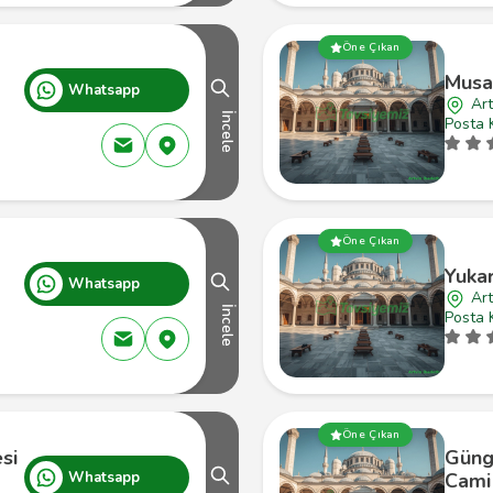
Öne Çıkan
Musa
Whatsapp
Art
İncele
Posta 
Öne Çıkan
Yukar
Whatsapp
Art
İncele
Posta 
Öne Çıkan
si
Güng
Whatsapp
Cami