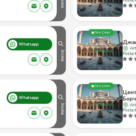
İncele
Posta 
Öne Çıkan
Джа
Whatsapp
Art
İncele
Posta 
Öne Çıkan
Цен
Whatsapp
Борч
Art
İncele
Posta 