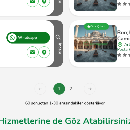
Öne Çıkan
Borçk
Whatsapp
Cami
Art
İncele
Posta 
1
2
60 sonuçtan 1-30 arasındakiler gösteriliyor
 Hizmetlerine de Göz Atabilirsini