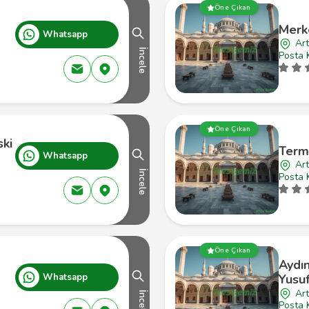
Öne Çıkan
Merk
Whatsapp
Art
İncele
Posta 
Öne Çıkan
ski
Term
Whatsapp
Art
İncele
Posta 
Öne Çıkan
Aydın
Whatsapp
Yusuf
Art
İncele
Posta 