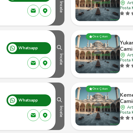
Art
İncele
Posta 
Öne Çıkan
Yuka
Whatsapp
Cami
Art
İncele
Posta 
Öne Çıkan
Keme
Whatsapp
Cami
Art
İncele
Posta 