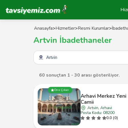
Tavsiyemiz Anasayfa
Hiz
Anasayfa
>
Hizmetler
>
Resmi Kurumlar
>
İbadeth
Artvin İbadethaneler
Şehir seçin
60 sonuçtan 1 - 30 arası gösteriliyor.
Öne Çıkan
Arhavi Merkez Yeni
Camii
Artvin, Arhavi
Posta Kodu: 08200
0.0 (0)