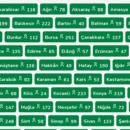
karahisar
Ağrı
Aksaray
Amasya
118
78
86
Balıkesir
Bartın
Batman
199
222
40
59
Burdur
Bursa
Çanakkale
Ç
112
251
137
ce
Edirne
Elâzığ
Erzincan
135
65
57
47
müşhane
Hakkâri
Hatay
Iğdır
136
49
190
Karabük
Karaman
Kars
Kastamon
83
61
53
ir
Kilis
Kocaeli
Konya
68
24
233
319
Muğla
Nevşehir
Niğde
147
172
97
73
Siirt
Sinop
Sivas
Şanl
248
58
99
133