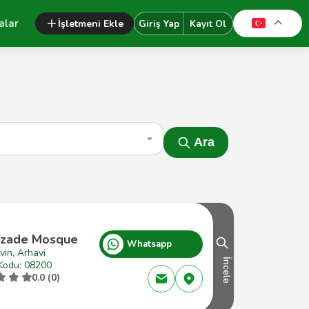
alar
İşletmeni Ekle
Giriş Yap
Kayıt Ol
Ara
zade Mosque
Whatsapp
vin, Arhavi
İncele
Kodu: 08200
0.0 (0)