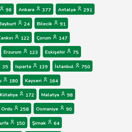
Ankara
Antalya
98
377
291
Bayburt
Bilecik
24
91
ankırı
Çorum
122
147
Erzurum
Eskişehir
123
75
Isparta
İstanbul
35
139
750
u
Kayseri
180
164
Kütahya
Malatya
172
98
Ordu
Osmaniye
258
90
ıurfa
Şırnak
150
64