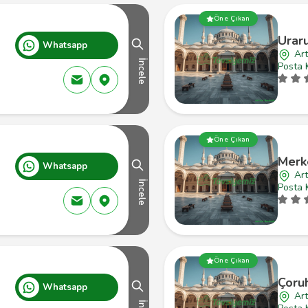
Öne Çıkan
Urar
Whatsapp
Art
İncele
Posta 
Öne Çıkan
Merk
Whatsapp
Art
İncele
Posta 
Öne Çıkan
Çoru
Whatsapp
Art