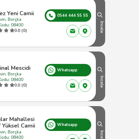
ez Yeni Camii
0544 444 55 55
vin, Borçka
İncele
Kodu: 08400
0.0 (0)
inal Mescidi
Whatsapp
vin, Borçka
İncele
Kodu: 08400
0.0 (0)
lar Mahallesi
 Yüksel Camii
Whatsapp
vin, Borçka
İncele
Kodu: 08400