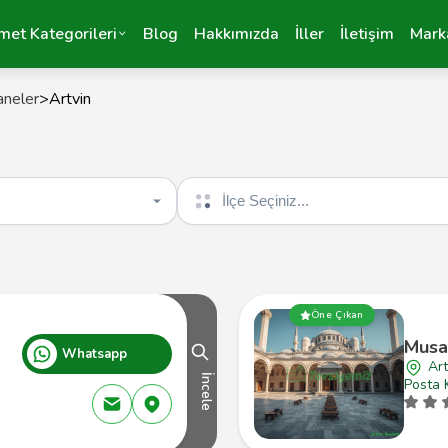
met Kategorileri
Blog
Hakkımızda
İller
İletişim
Mark
aneler
>
Artvin
İlçe seçin
Öne Çıkan
Musa
Whatsapp
Art
İncele
Posta 