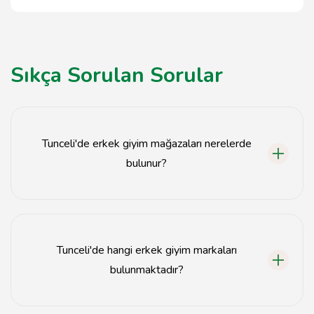
Sıkça Sorulan Sorular
Tunceli'de erkek giyim mağazaları nerelerde
bulunur?
Tunceli'deki erkek giyim mağazaları şehir merkezinde ve
çevresindeki alışveriş bölgelerinde yer almaktadır.
Tunceli'de hangi erkek giyim markaları
bulunmaktadır?