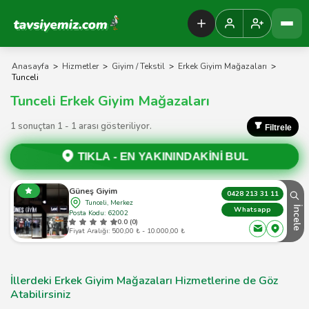
Tavsiyemiz Anasayfa
Anasayfa
>
Hizmetler
>
Giyim / Tekstil
>
Erkek Giyim Mağazaları
>
Tunceli
Tunceli Erkek Giyim Mağazaları
1 sonuçtan 1 - 1 arası gösteriliyor.
Filtrele
TIKLA -
EN YAKININDAKİNİ BUL
Güneş Giyim
0428 213 31 11
Tunceli, Merkez
İncele
Whatsapp
Posta Kodu: 62002
0.0 (0)
Fiyat Aralığı: 500,00 ₺ - 10.000,00 ₺
İllerdeki Erkek Giyim Mağazaları Hizmetlerine de Göz
Atabilirsiniz