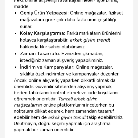
Peki, online alışverişin avantajları neler? İşte birkaç
madde:
Geniş Ürün Yelpazesi:
Online mağazalar, fiziksel
mağazalara göre çok daha fazla ürün çeşitliliği
sunar.
Kolay Karşılaştırma:
Farklı markaların ürünlerini
kolayca karşılaştırabilir,
erkek giyim trendl
hakkında fikir sahibi olabilirsiniz.
Zaman Tasarrufu:
Evinizden çıkmadan,
istediğiniz zaman alışveriş yapabilirsiniz.
İndirim ve Kampanyalar:
Online mağazalar,
sıklıkla özel indirimler ve kampanyalar düzenler.
Ancak, online alışveriş yaparken dikkatli olmak da
önemlidir. Güvenilir sitelerden alışveriş yapmak,
beden tablolarını kontrol etmek ve iade koşullarını
öğrenmek önemlidir.
Tunceli erkek giyim
mağazaları
nın online platformlarını incelerken bu
noktalara dikkat ederek, hem zamandan tasarruf
edebilir hem de
erkek giyim trendl
takip edebilirsiniz.
Unutmayın, doğru seçimi yapmak için araştırma
yapmak her zaman önemlidir.