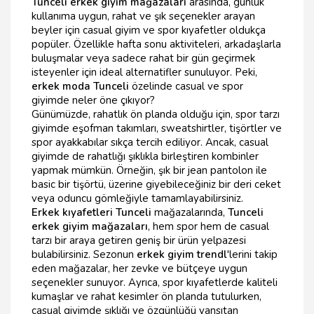
Tunceli erkek giyim mağazaları
arasında, günlük
kullanıma uygun, rahat ve şık seçenekler arayan
beyler için casual giyim ve spor kıyafetler oldukça
popüler. Özellikle hafta sonu aktiviteleri, arkadaşlarla
buluşmalar veya sadece rahat bir gün geçirmek
isteyenler için ideal alternatifler sunuluyor. Peki,
erkek moda Tunceli
özelinde casual ve spor
giyimde neler öne çıkıyor?
Günümüzde, rahatlık ön planda olduğu için, spor tarzı
giyimde eşofman takımları, sweatshirtler, tişörtler ve
spor ayakkabılar sıkça tercih ediliyor. Ancak, casual
giyimde de rahatlığı şıklıkla birleştiren kombinler
yapmak mümkün. Örneğin, şık bir jean pantolon ile
basic bir tişörtü, üzerine giyebileceğiniz bir deri ceket
veya oduncu gömleğiyle tamamlayabilirsiniz.
Erkek kıyafetleri Tunceli
mağazalarında,
Tunceli
erkek giyim mağazaları
, hem spor hem de casual
tarzı bir araya getiren geniş bir ürün yelpazesi
bulabilirsiniz. Sezonun
erkek giyim trendl
'lerini takip
eden mağazalar, her zevke ve bütçeye uygun
seçenekler sunuyor. Ayrıca, spor kıyafetlerde kaliteli
kumaşlar ve rahat kesimler ön planda tutulurken,
casual giyimde şıklığı ve özgünlüğü yansıtan