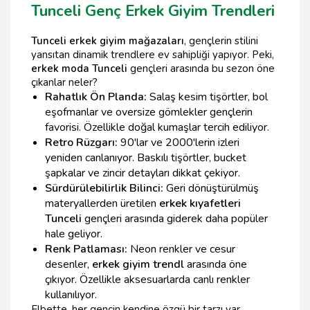
Tunceli Genç Erkek Giyim Trendleri
Tunceli erkek giyim mağazaları
, gençlerin stilini
yansıtan dinamik trendlere ev sahipliği yapıyor. Peki,
erkek moda Tunceli
gençleri arasında bu sezon öne
çıkanlar neler?
Rahatlık Ön Planda:
Salaş kesim tişörtler, bol
eşofmanlar ve oversize gömlekler gençlerin
favorisi. Özellikle doğal kumaşlar tercih ediliyor.
Retro Rüzgarı:
90'lar ve 2000'lerin izleri
yeniden canlanıyor. Baskılı tişörtler, bucket
şapkalar ve zincir detayları dikkat çekiyor.
Sürdürülebilirlik Bilinci:
Geri dönüştürülmüş
materyallerden üretilen
erkek kıyafetleri
Tunceli
gençleri arasında giderek daha popüler
hale geliyor.
Renk Patlaması:
Neon renkler ve cesur
desenler,
erkek giyim trendl
arasında öne
çıkıyor. Özellikle aksesuarlarda canlı renkler
kullanılıyor.
Elbette, her gencin kendine özgü bir tarzı var.