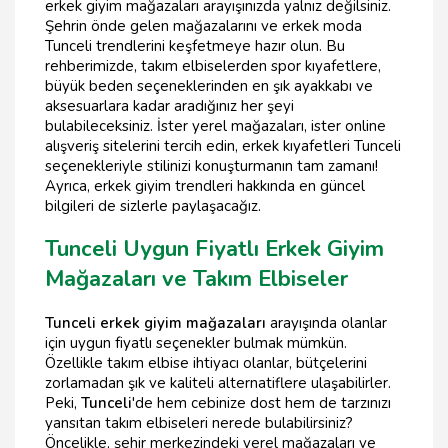
erkek giyim mağazaları arayışınızda yalnız değilsiniz.
Şehrin önde gelen mağazalarını ve erkek moda
Tunceli trendlerini keşfetmeye hazır olun. Bu
rehberimizde, takım elbiselerden spor kıyafetlere,
büyük beden seçeneklerinden en şık ayakkabı ve
aksesuarlara kadar aradığınız her şeyi
bulabileceksiniz. İster yerel mağazaları, ister online
alışveriş sitelerini tercih edin, erkek kıyafetleri Tunceli
seçenekleriyle stilinizi konuşturmanın tam zamanı!
Ayrıca, erkek giyim trendleri hakkında en güncel
bilgileri de sizlerle paylaşacağız.
Tunceli Uygun Fiyatlı Erkek Giyim
Mağazaları ve Takım Elbiseler
Tunceli erkek giyim mağazaları
arayışında olanlar
için uygun fiyatlı seçenekler bulmak mümkün.
Özellikle takım elbise ihtiyacı olanlar, bütçelerini
zorlamadan şık ve kaliteli alternatiflere ulaşabilirler.
Peki,
Tunceli
'de hem cebinize dost hem de tarzınızı
yansıtan takım elbiseleri nerede bulabilirsiniz?
Öncelikle, şehir merkezindeki yerel mağazaları ve