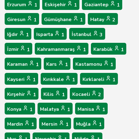
Erzurum
Eskişehir
Gaziantep
1
1
1
Giresun
Gümüşhane
Hatay
1
1
2
Iğdır
Isparta
İstanbul
1
1
3
İzmir
Kahramanmaraş
Karabük
1
1
1
Karaman
Kars
Kastamonu
1
1
1
Kayseri
Kırıkkale
Kırklareli
1
1
1
Kırşehir
Kilis
Kocaeli
1
1
2
Konya
Malatya
Manisa
1
1
1
Mardin
Mersin
Muğla
1
1
1