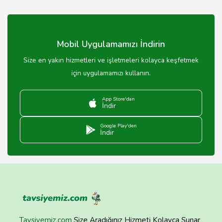
Tunceli'deki erkek giyim mağazalarında iade politikası
mağazadan mağazaya değişiklik gösterebilir, genellikle
14 gün içinde iade kabul edilir.
Mobil Uygulamamızı İndirin
Size en yakın hizmetleri ve işletmeleri kolayca keşfetmek
için uygulamamızı kullanın.
App Store'dan
İndir
Google Play'den
İndir
Tavsiyemiz.com
Size Aradığınız Hizmeti Kolayca Sunar