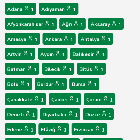
Adana
Adıyaman
1
1
Afyonkarahisar
Ağrı
Aksaray
1
1
1
Amasya
Ankara
Antalya
1
1
1
Artvin
Aydın
Balıkesir
1
1
1
Batman
Bilecik
Bitlis
1
1
1
Bolu
Burdur
Bursa
1
1
1
Çanakkale
Çankırı
Çorum
1
1
1
Denizli
Diyarbakır
Düzce
1
1
1
Edirne
Elâzığ
Erzincan
1
1
1