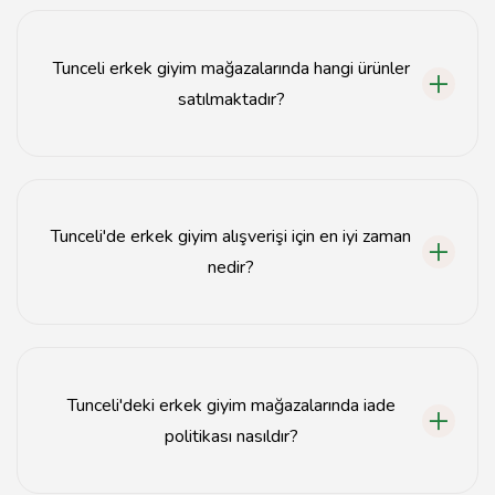
Tunceli'de birçok yerli ve uluslararası erkek giyim
markası bulunmaktadır, bunlar arasında popüler
markalar yer alır.
Tunceli erkek giyim mağazalarında hangi ürünler
satılmaktadır?
Tunceli erkek giyim mağazalarında gömlek, pantolon,
ceket, tişört ve aksesuar gibi çeşitli ürünler
satılmaktadır.
Tunceli'de erkek giyim alışverişi için en iyi zaman
nedir?
Tunceli'de erkek giyim alışverişi için en iyi zaman, sezon
sonu indirimlerinin yapıldığı dönemlerdir.
Tunceli'deki erkek giyim mağazalarında iade
politikası nasıldır?