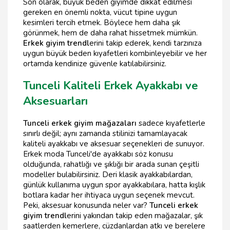
Son olarak, büyük beden giyimde dikkat edilmesi
gereken en önemli nokta, vücut tipine uygun
kesimleri tercih etmek. Böylece hem daha şık
görünmek, hem de daha rahat hissetmek mümkün.
Erkek giyim trendl
erini takip ederek, kendi tarzınıza
uygun büyük beden kıyafetleri kombinleyebilir ve her
ortamda kendinize güvenle katılabilirsiniz.
Tunceli Kaliteli Erkek Ayakkabı ve
Aksesuarları
Tunceli erkek giyim mağazaları
sadece kıyafetlerle
sınırlı değil; aynı zamanda stilinizi tamamlayacak
kaliteli ayakkabı ve aksesuar seçenekleri de sunuyor.
Erkek moda Tunceli'de ayakkabı söz konusu
olduğunda, rahatlığı ve şıklığı bir arada sunan çeşitli
modeller bulabilirsiniz. Deri klasik ayakkabılardan,
günlük kullanıma uygun spor ayakkabılara, hatta kışlık
botlara kadar her ihtiyaca uygun seçenek mevcut.
Peki, aksesuar konusunda neler var?
Tunceli erkek
giyim trendl
erini yakından takip eden mağazalar, şık
saatlerden kemerlere, cüzdanlardan atkı ve berelere