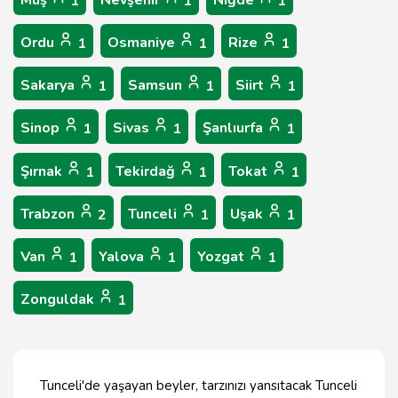
Muş
Nevşehir
Niğde
1
1
1
Ordu
Osmaniye
Rize
1
1
1
Sakarya
Samsun
Siirt
1
1
1
Sinop
Sivas
Şanlıurfa
1
1
1
Şırnak
Tekirdağ
Tokat
1
1
1
Trabzon
Tunceli
Uşak
2
1
1
Van
Yalova
Yozgat
1
1
1
Zonguldak
1
Tunceli'de yaşayan beyler, tarzınızı yansıtacak Tunceli