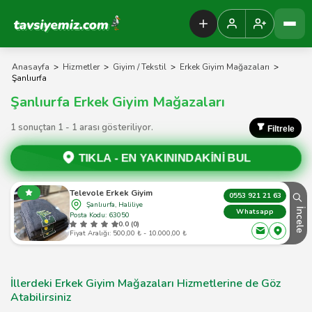
Tavsiyemiz Anasayfa
Anasayfa
>
Hizmetler
>
Giyim / Tekstil
>
Erkek Giyim Mağazaları
>
Şanlıurfa
Şanlıurfa Erkek Giyim Mağazaları
1 sonuçtan 1 - 1 arası gösteriliyor.
Filtrele
TIKLA -
EN YAKININDAKİNİ BUL
Televole Erkek Giyim
0553 921 21 63
Şanlıurfa, Haliliye
İncele
Whatsapp
Posta Kodu: 63050
0.0 (0)
Fiyat Aralığı: 500,00 ₺ - 10.000,00 ₺
İllerdeki Erkek Giyim Mağazaları Hizmetlerine de Göz
Atabilirsiniz