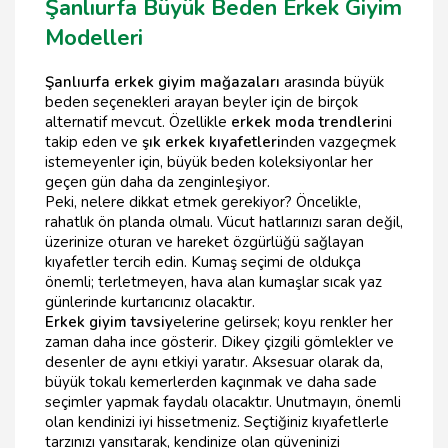
Şanlıurfa Büyük Beden Erkek Giyim
Modelleri
Şanlıurfa erkek giyim mağazaları
arasında büyük
beden seçenekleri arayan beyler için de birçok
alternatif mevcut. Özellikle
erkek moda trendleri
ni
takip eden ve
şık erkek kıyafetleri
nden vazgeçmek
istemeyenler için, büyük beden koleksiyonlar her
geçen gün daha da zenginleşiyor.
Peki, nelere dikkat etmek gerekiyor? Öncelikle,
rahatlık ön planda olmalı. Vücut hatlarınızı saran değil,
üzerinize oturan ve hareket özgürlüğü sağlayan
kıyafetler tercih edin. Kumaş seçimi de oldukça
önemli; terletmeyen, hava alan kumaşlar sıcak yaz
günlerinde kurtarıcınız olacaktır.
Erkek giyim tavsiy
elerine gelirsek; koyu renkler her
zaman daha ince gösterir. Dikey çizgili gömlekler ve
desenler de aynı etkiyi yaratır. Aksesuar olarak da,
büyük tokalı kemerlerden kaçınmak ve daha sade
seçimler yapmak faydalı olacaktır. Unutmayın, önemli
olan kendinizi iyi hissetmeniz. Seçtiğiniz kıyafetlerle
tarzınızı yansıtarak, kendinize olan güveninizi