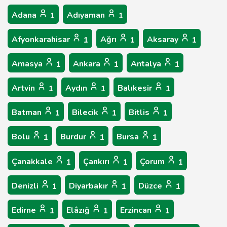
Adana
Adıyaman
1
1
Afyonkarahisar
Ağrı
Aksaray
1
1
1
Amasya
Ankara
Antalya
1
1
1
Artvin
Aydın
Balıkesir
1
1
1
Batman
Bilecik
Bitlis
1
1
1
Bolu
Burdur
Bursa
1
1
1
Çanakkale
Çankırı
Çorum
1
1
1
Denizli
Diyarbakır
Düzce
1
1
1
Edirne
Elâzığ
Erzincan
1
1
1