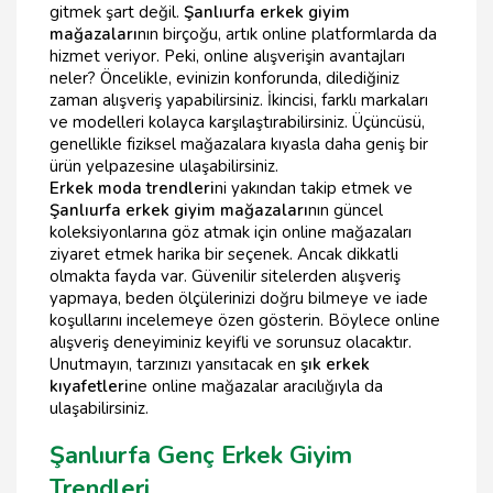
gitmek şart değil.
Şanlıurfa erkek giyim
mağazaları
nın birçoğu, artık online platformlarda da
hizmet veriyor. Peki, online alışverişin avantajları
neler? Öncelikle, evinizin konforunda, dilediğiniz
zaman alışveriş yapabilirsiniz. İkincisi, farklı markaları
ve modelleri kolayca karşılaştırabilirsiniz. Üçüncüsü,
genellikle fiziksel mağazalara kıyasla daha geniş bir
ürün yelpazesine ulaşabilirsiniz.
Erkek moda trendleri
ni yakından takip etmek ve
Şanlıurfa erkek giyim mağazaları
nın güncel
koleksiyonlarına göz atmak için online mağazaları
ziyaret etmek harika bir seçenek. Ancak dikkatli
olmakta fayda var. Güvenilir sitelerden alışveriş
yapmaya, beden ölçülerinizi doğru bilmeye ve iade
koşullarını incelemeye özen gösterin. Böylece online
alışveriş deneyiminiz keyifli ve sorunsuz olacaktır.
Unutmayın, tarzınızı yansıtacak en
şık erkek
kıyafetleri
ne online mağazalar aracılığıyla da
ulaşabilirsiniz.
Şanlıurfa Genç Erkek Giyim
Trendleri