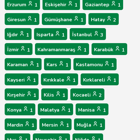
Erzurum
Eskişehir
Gaziantep
1
1
1
Giresun
Gümüşhane
Hatay
1
1
2
Iğdır
Isparta
İstanbul
1
1
3
İzmir
Kahramanmaraş
Karabük
1
1
1
Karaman
Kars
Kastamonu
1
1
1
Kayseri
Kırıkkale
Kırklareli
1
1
1
Kırşehir
Kilis
Kocaeli
1
1
2
Konya
Malatya
Manisa
1
1
1
Mardin
Mersin
Muğla
1
1
1