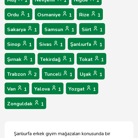
Muş
Nevşehir
Niğde
1
1
1
Ordu
Osmaniye
Rize
1
1
1
Sakarya
Samsun
Siirt
1
1
1
Sinop
Sivas
Şanlıurfa
1
1
1
Şırnak
Tekirdağ
Tokat
1
1
1
Trabzon
Tunceli
Uşak
2
1
1
Van
Yalova
Yozgat
1
1
1
Zonguldak
1
Şanlıurfa erkek giyim mağazaları konusunda bir