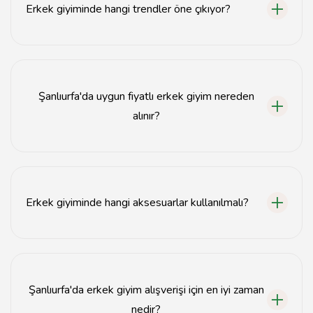
Erkek giyiminde hangi trendler öne çıkıyor?
2023'te rahat kesimler, pastel tonları ve spor şıklık
erkek giyiminde öne çıkan trendlerdir.
Şanlıurfa'da uygun fiyatlı erkek giyim nereden
alınır?
Uygun fiyatlı erkek giyim için yerel pazarlar ve indirimli
mağazalar tercih edilebilir.
Erkek giyiminde hangi aksesuarlar kullanılmalı?
Erkek giyiminde saat, kemer ve şapka gibi aksesuarlar
stilinizi tamamlayabilir.
Şanlıurfa'da erkek giyim alışverişi için en iyi zaman
nedir?