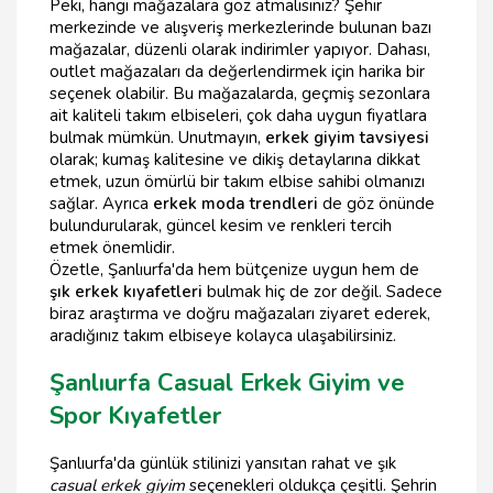
Peki, hangi mağazalara göz atmalısınız? Şehir
merkezinde ve alışveriş merkezlerinde bulunan bazı
mağazalar, düzenli olarak indirimler yapıyor. Dahası,
outlet mağazaları da değerlendirmek için harika bir
seçenek olabilir. Bu mağazalarda, geçmiş sezonlara
ait kaliteli takım elbiseleri, çok daha uygun fiyatlara
bulmak mümkün. Unutmayın,
erkek giyim tavsiyesi
olarak; kumaş kalitesine ve dikiş detaylarına dikkat
etmek, uzun ömürlü bir takım elbise sahibi olmanızı
sağlar. Ayrıca
erkek moda trendleri
de göz önünde
bulundurularak, güncel kesim ve renkleri tercih
etmek önemlidir.
Özetle, Şanlıurfa'da hem bütçenize uygun hem de
şık erkek kıyafetleri
bulmak hiç de zor değil. Sadece
biraz araştırma ve doğru mağazaları ziyaret ederek,
aradığınız takım elbiseye kolayca ulaşabilirsiniz.
Şanlıurfa Casual Erkek Giyim ve
Spor Kıyafetler
Şanlıurfa'da günlük stilinizi yansıtan rahat ve şık
casual erkek giyim
seçenekleri oldukça çeşitli. Şehrin