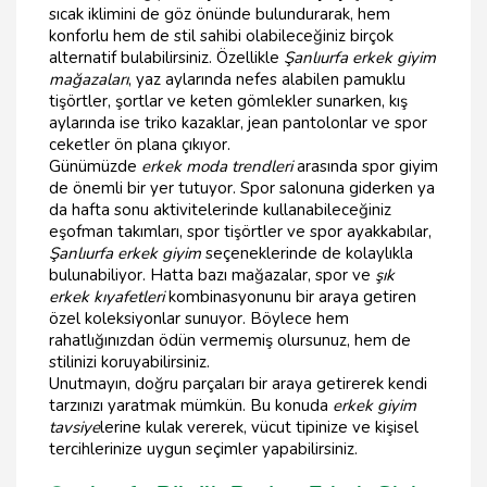
sıcak iklimini de göz önünde bulundurarak, hem
konforlu hem de stil sahibi olabileceğiniz birçok
alternatif bulabilirsiniz. Özellikle
Şanlıurfa erkek giyim
mağazaları
, yaz aylarında nefes alabilen pamuklu
tişörtler, şortlar ve keten gömlekler sunarken, kış
aylarında ise triko kazaklar, jean pantolonlar ve spor
ceketler ön plana çıkıyor.
Günümüzde
erkek moda trendleri
arasında spor giyim
de önemli bir yer tutuyor. Spor salonuna giderken ya
da hafta sonu aktivitelerinde kullanabileceğiniz
eşofman takımları, spor tişörtler ve spor ayakkabılar,
Şanlıurfa erkek giyim
seçeneklerinde de kolaylıkla
bulunabiliyor. Hatta bazı mağazalar, spor ve
şık
erkek kıyafetleri
kombinasyonunu bir araya getiren
özel koleksiyonlar sunuyor. Böylece hem
rahatlığınızdan ödün vermemiş olursunuz, hem de
stilinizi koruyabilirsiniz.
Unutmayın, doğru parçaları bir araya getirerek kendi
tarzınızı yaratmak mümkün. Bu konuda
erkek giyim
tavsiye
lerine kulak vererek, vücut tipinize ve kişisel
tercihlerinize uygun seçimler yapabilirsiniz.