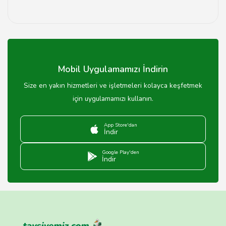
Yaz ve kış sezonu sonlarında yapılan indirim dönemleri,
erkek giyim alışverişi için en iyi zamandır.
Mobil Uygulamamızı İndirin
Size en yakın hizmetleri ve işletmeleri kolayca keşfetmek
için uygulamamızı kullanın.
App Store'dan
İndir
Google Play'den
İndir