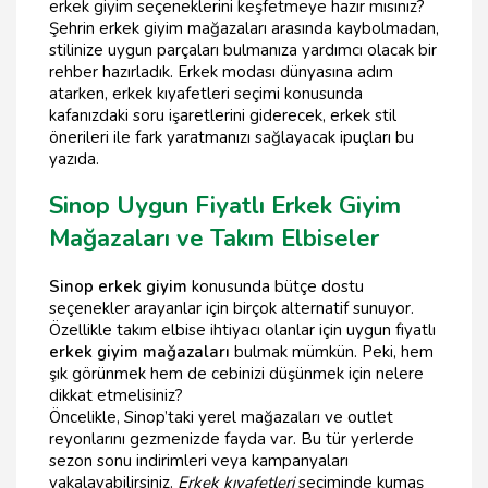
erkek giyim seçeneklerini keşfetmeye hazır mısınız?
Şehrin erkek giyim mağazaları arasında kaybolmadan,
stilinize uygun parçaları bulmanıza yardımcı olacak bir
rehber hazırladık. Erkek modası dünyasına adım
atarken, erkek kıyafetleri seçimi konusunda
kafanızdaki soru işaretlerini giderecek, erkek stil
önerileri ile fark yaratmanızı sağlayacak ipuçları bu
yazıda.
Sinop Uygun Fiyatlı Erkek Giyim
Mağazaları ve Takım Elbiseler
Sinop erkek giyim
konusunda bütçe dostu
seçenekler arayanlar için birçok alternatif sunuyor.
Özellikle takım elbise ihtiyacı olanlar için uygun fiyatlı
erkek giyim mağazaları
bulmak mümkün. Peki, hem
şık görünmek hem de cebinizi düşünmek için nelere
dikkat etmelisiniz?
Öncelikle, Sinop’taki yerel mağazaları ve outlet
reyonlarını gezmenizde fayda var. Bu tür yerlerde
sezon sonu indirimleri veya kampanyaları
yakalayabilirsiniz.
Erkek kıyafetleri
seçiminde kumaş