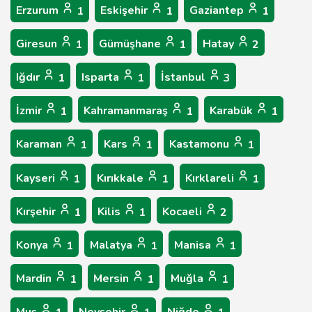
Erzurum
Eskişehir
Gaziantep
1
1
1
Giresun
Gümüşhane
Hatay
1
1
2
Iğdır
Isparta
İstanbul
1
1
3
İzmir
Kahramanmaraş
Karabük
1
1
1
Karaman
Kars
Kastamonu
1
1
1
Kayseri
Kırıkkale
Kırklareli
1
1
1
Kırşehir
Kilis
Kocaeli
1
1
2
Konya
Malatya
Manisa
1
1
1
Mardin
Mersin
Muğla
1
1
1