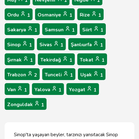
Muş
Nevşehir
Niğde
1
1
1
Ordu
Osmaniye
Rize
1
1
1
Sakarya
Samsun
Siirt
1
1
1
Sinop
Sivas
Şanlıurfa
1
1
1
Şırnak
Tekirdağ
Tokat
1
1
1
Trabzon
Tunceli
Uşak
2
1
1
Van
Yalova
Yozgat
1
1
1
Zonguldak
1
Sinop'ta yaşayan beyler, tarzınızı yansıtacak Sinop