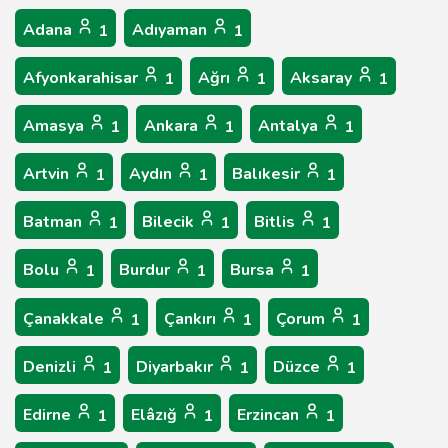
Adana
Adıyaman
1
1
Afyonkarahisar
Ağrı
Aksaray
1
1
1
Amasya
Ankara
Antalya
1
1
1
Artvin
Aydın
Balıkesir
1
1
1
Batman
Bilecik
Bitlis
1
1
1
Bolu
Burdur
Bursa
1
1
1
Çanakkale
Çankırı
Çorum
1
1
1
Denizli
Diyarbakır
Düzce
1
1
1
Edirne
Elâzığ
Erzincan
1
1
1