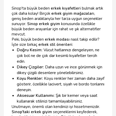
Sinop'ta büyük beden
erkek kıyafetleri
bulmak artık
çok daha kolay! Birçok
erkek giyim mağazaları
,
geniş beden aralıklarıyla her tarza uygun seçenekler
sunuyor.
Sinop erkek giyim
konusunda özellikle
büyük beden arayanlar için rahat ve şık alternatifler
mevcut.
Peki, büyük beden
erkek modası
nasıl takip edilir?
İşte size birkaç
erkek stil önerileri
:
Doğru Kesim:
Vücut hatlarınızı dengeleyen, ne
çok bol ne de çok dar kesimli kıyafetler tercih
edin.
Dikey Çizgiler:
Daha uzun ve ince görünmek için
dikey çizgili desenlere yönelebilirsiniz.
Koyu Renkler:
Koyu renkler her zaman daha zayıf
gösterir, özellikle lacivert, siyah ve bordo tonlarını
deneyin.
Aksesuar Kullanımı:
Şık bir kemer veya saat
kullanarak stilinizi tamamlayabilirsiniz.
Unutmayın, önemli olan kendinizi iyi hissetmenizdir.
Sinop'taki erkek giyim
seçeneklerini keşfederek,