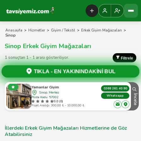
Tavsiyemiz Anasayfa
Anasayfa
>
Hizmetler
>
Giyim / Tekstil
>
Erkek Giyim Mağazaları
>
Sinop
Sinop Erkek Giyim Mağazaları
1 sonuçtan 1 - 1 arası gösteriliyor.
Filtrele
TIKLA -
EN YAKININDAKİNİ BUL
Yamanlar Giyim
0368 261 40 80
Sinop, Merkez
İncele
Whatsapp
Posta Kodu: 57002
0.0 (0)
Fiyat Aralığı: 300,00 ₺ - 10.000,00 ₺
İllerdeki Erkek Giyim Mağazaları Hizmetlerine de Göz
Atabilirsiniz