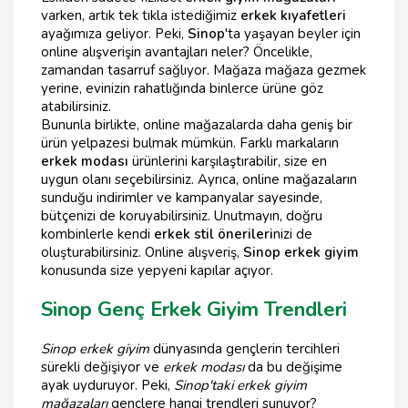
varken, artık tek tıkla istediğimiz
erkek kıyafetleri
ayağımıza geliyor. Peki,
Sinop
'ta yaşayan beyler için
online alışverişin avantajları neler? Öncelikle,
zamandan tasarruf sağlıyor. Mağaza mağaza gezmek
yerine, evinizin rahatlığında binlerce ürüne göz
atabilirsiniz.
Bununla birlikte, online mağazalarda daha geniş bir
ürün yelpazesi bulmak mümkün. Farklı markaların
erkek modası
ürünlerini karşılaştırabilir, size en
uygun olanı seçebilirsiniz. Ayrıca, online mağazaların
sunduğu indirimler ve kampanyalar sayesinde,
bütçenizi de koruyabilirsiniz. Unutmayın, doğru
kombinlerle kendi
erkek stil önerileri
nizi de
oluşturabilirsiniz. Online alışveriş,
Sinop erkek giyim
konusunda size yepyeni kapılar açıyor.
Sinop Genç Erkek Giyim Trendleri
Sinop erkek giyim
dünyasında gençlerin tercihleri
sürekli değişiyor ve
erkek modası
da bu değişime
ayak uyduruyor. Peki,
Sinop'taki erkek giyim
mağazaları
gençlere hangi trendleri sunuyor?