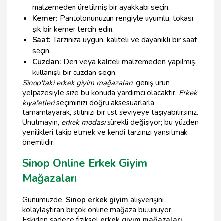
malzemeden üretilmiş bir ayakkabı seçin.
Kemer:
Pantolonunuzun rengiyle uyumlu, tokası
şık bir kemer tercih edin.
Saat:
Tarzınıza uygun, kaliteli ve dayanıklı bir saat
seçin.
Cüzdan:
Deri veya kaliteli malzemeden yapılmış,
kullanışlı bir cüzdan seçin.
Sinop'taki erkek giyim mağazaları
, geniş ürün
yelpazesiyle size bu konuda yardımcı olacaktır.
Erkek
kıyafetleri
seçiminizi doğru aksesuarlarla
tamamlayarak, stilinizi bir üst seviyeye taşıyabilirsiniz.
Unutmayın,
erkek modası
sürekli değişiyor; bu yüzden
yenilikleri takip etmek ve kendi tarzınızı yansıtmak
önemlidir.
Sinop Online Erkek Giyim
Mağazaları
Günümüzde,
Sinop erkek giyim
alışverişini
kolaylaştıran birçok online mağaza bulunuyor.
Eskiden sadece fiziksel
erkek giyim mağazaları