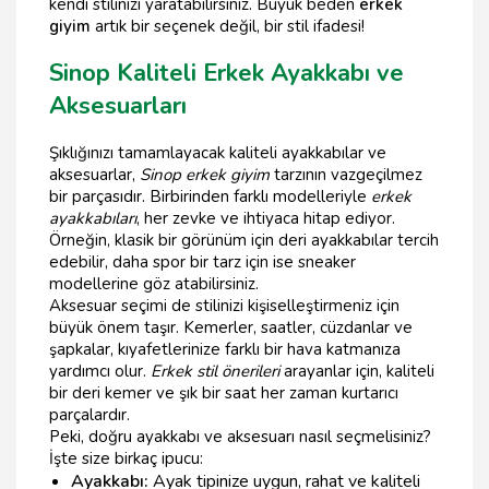
kendi stilinizi yaratabilirsiniz. Büyük beden
erkek
giyim
artık bir seçenek değil, bir stil ifadesi!
Sinop Kaliteli Erkek Ayakkabı ve
Aksesuarları
Şıklığınızı tamamlayacak kaliteli ayakkabılar ve
aksesuarlar,
Sinop erkek giyim
tarzının vazgeçilmez
bir parçasıdır. Birbirinden farklı modelleriyle
erkek
ayakkabıları
, her zevke ve ihtiyaca hitap ediyor.
Örneğin, klasik bir görünüm için deri ayakkabılar tercih
edebilir, daha spor bir tarz için ise sneaker
modellerine göz atabilirsiniz.
Aksesuar seçimi de stilinizi kişiselleştirmeniz için
büyük önem taşır. Kemerler, saatler, cüzdanlar ve
şapkalar, kıyafetlerinize farklı bir hava katmanıza
yardımcı olur.
Erkek stil önerileri
arayanlar için, kaliteli
bir deri kemer ve şık bir saat her zaman kurtarıcı
parçalardır.
Peki, doğru ayakkabı ve aksesuarı nasıl seçmelisiniz?
İşte size birkaç ipucu:
Ayakkabı:
Ayak tipinize uygun, rahat ve kaliteli