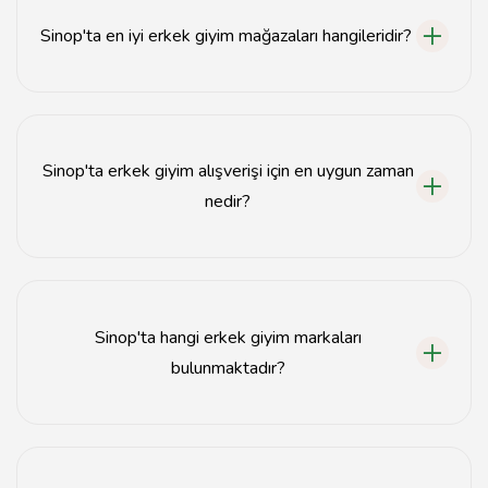
Sinop'ta en iyi erkek giyim mağazaları hangileridir?
Sinop'ta en iyi erkek giyim mağazaları arasında XYZ
Mağazası, ABC Butik ve 123 Giyim bulunmaktadır.
Sinop'ta erkek giyim alışverişi için en uygun zaman
nedir?
Sinop'ta erkek giyim alışverişi için indirim dönemleri,
özellikle sezon sonlarında en uygun zamandır.
Sinop'ta hangi erkek giyim markaları
bulunmaktadır?
Sinop'ta Nike, Adidas, Koton ve LC Waikiki gibi popüler
erkek giyim markaları bulunmaktadır.