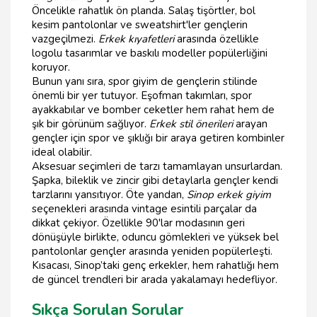
Öncelikle rahatlık ön planda. Salaş tişörtler, bol
kesim pantolonlar ve sweatshirt'ler gençlerin
vazgeçilmezi.
Erkek kıyafetleri
arasında özellikle
logolu tasarımlar ve baskılı modeller popülerliğini
koruyor.
Bunun yanı sıra, spor giyim de gençlerin stilinde
önemli bir yer tutuyor. Eşofman takımları, spor
ayakkabılar ve bomber ceketler hem rahat hem de
şık bir görünüm sağlıyor.
Erkek stil önerileri
arayan
gençler için spor ve şıklığı bir araya getiren kombinler
ideal olabilir.
Aksesuar seçimleri de tarzı tamamlayan unsurlardan.
Şapka, bileklik ve zincir gibi detaylarla gençler kendi
tarzlarını yansıtıyor. Öte yandan,
Sinop erkek giyim
seçenekleri arasında vintage esintili parçalar da
dikkat çekiyor. Özellikle 90'lar modasının geri
dönüşüyle birlikte, oduncu gömlekleri ve yüksek bel
pantolonlar gençler arasında yeniden popülerleşti.
Kısacası, Sinop’taki genç erkekler, hem rahatlığı hem
de güncel trendleri bir arada yakalamayı hedefliyor.
Sıkça Sorulan Sorular