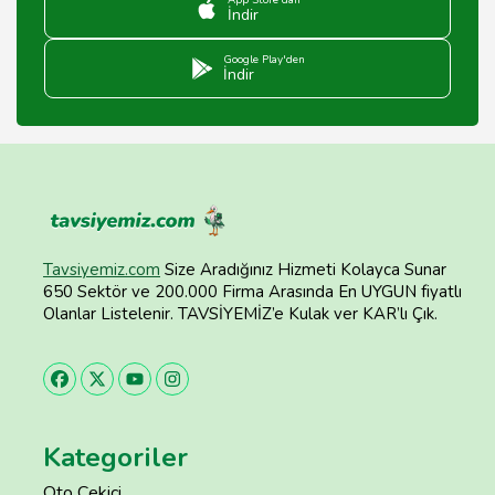
App Store'dan
İndir
Google Play'den
İndir
Tavsiyemiz.com
Size Aradığınız Hizmeti Kolayca Sunar
650 Sektör ve 200.000 Firma Arasında En UYGUN fiyatlı
Olanlar Listelenir. TAVSİYEMİZ’e Kulak ver KAR’lı Çık.
Kategoriler
Oto Çekici