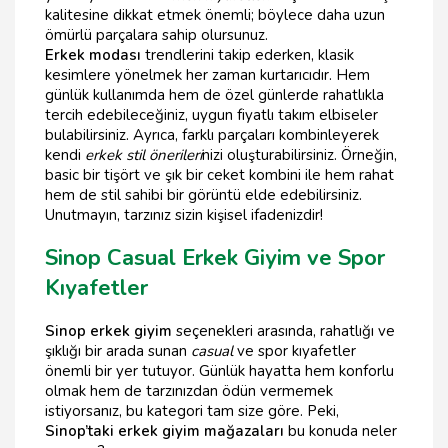
kalitesine dikkat etmek önemli; böylece daha uzun
ömürlü parçalara sahip olursunuz.
Erkek modası
trendlerini takip ederken, klasik
kesimlere yönelmek her zaman kurtarıcıdır. Hem
günlük kullanımda hem de özel günlerde rahatlıkla
tercih edebileceğiniz, uygun fiyatlı takım elbiseler
bulabilirsiniz. Ayrıca, farklı parçaları kombinleyerek
kendi
erkek stil önerileri
nizi oluşturabilirsiniz. Örneğin,
basic bir tişört ve şık bir ceket kombini ile hem rahat
hem de stil sahibi bir görüntü elde edebilirsiniz.
Unutmayın, tarzınız sizin kişisel ifadenizdir!
Sinop Casual Erkek Giyim ve Spor
Kıyafetler
Sinop erkek giyim
seçenekleri arasında, rahatlığı ve
şıklığı bir arada sunan
casual
ve spor kıyafetler
önemli bir yer tutuyor. Günlük hayatta hem konforlu
olmak hem de tarzınızdan ödün vermemek
istiyorsanız, bu kategori tam size göre. Peki,
Sinop’taki erkek giyim mağazaları
bu konuda neler