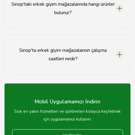
Sinop'taki erkek giyim mağazalarında hangi ürünler
bulunur?
Sinop'taki erkek giyim mağazalarında tişört, pantolon,
ceket, gömlek ve aksesuarlar gibi çeşitli ürünler
bulunmaktadır.
Sinop'ta erkek giyim mağazalarının çalışma
saatleri nedir?
Sinop'taki erkek giyim mağazaları genellikle 09:00 -
19:00 saatleri arasında açıktır.
Mobil Uygulamamızı İndirin
Size en yakın hizmetleri ve işletmeleri kolayca keşfetmek
için uygulamamızı kullanın.