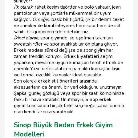
sunuyor?
İlk olarak
, rahat kesim tişörtler ve polo yakalar, jean
pantolonlar veya şortlarla mükemmel bir uyum
sağlıyor.
Örneğin
, basic bir tişörtü, şık bir denim ceket
ve sneaker ile kombinleyerek hem spor hem de stil
sahibi bir görünüm elde edebilirsiniz.
İkinci olarak
, spor giyimde ise eşofman takımları,
sweatshirt'ler ve spor ayakkabılar ön plana çıkıyor.
Erkek modası
sürekli değişse de spor giyim her
zaman trendini koruyor.
Erkek kıyafetleri
seçimi
yaparken, mevsime uygun kumaşları tercih etmek de
önemli. Yazın nefes alabilen pamuklu kumaşlar, kışın
ise termal özellikli kumaşlar ideal olacaktır.
Son olarak,
erkek stil önerileri
arasında,
aksesuarların da önemli bir yeri olduğunu unutmayın.
Şapka, güneş gözlüğü veya spor bir saat, kombininize
farklı bir hava katabilir. Unutmayın,
Sinop erkek
giyim
konusunda birçok farklı seçeneğe sahip, önemli
olan kendi tarzınızı yaratmak!
Sinop Büyük Beden Erkek Giyim
Modelleri