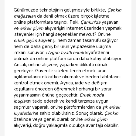
Günümüzde teknolojinin gelişmesiyle birlikte,
Çankırı
mağazaları
da dahil olmak üzere birçok işletme
online platformlara taşındı. Peki,
Çankırı'da
yaşayan
ve
erkek giyim
alışverişini internet üzerinden yapmak
isteyenler için hangi seçenekler mevcut? Online
erkek giyim
alışverişi, hem zaman tasarrufu sağlıyor
hem de daha geniş bir ürün yelpazesine ulaşma
imkanı sunuyor.
Uygun fiyatlı erkek
kıyafetlerini
bulmak da online platformlarda daha kolay olabiliyor.
Ancak, online alışveriş yaparken dikkatli olmak
gerekiyor. Güvenilir siteleri tercih etmek, ürün
açıklamalarını dikkatlice okumak ve beden tablolarını
kontrol etmek önemli. Ayrıca, iade ve değişim
koşullarını önceden öğrenmek herhangi bir sorun
yaşanmasının önüne geçecektir.
Erkek moda
ipuçları
nı takip ederek ve kendi tarzınıza uygun
seçimler yaparak, online platformlardan da
şık erkek
kıyafetleri
ne sahip olabilirsiniz. Sonuç olarak,
Çankırı
özelinde veya genel olarak online
erkek giyim
alışverişi, doğru yaklaşımla oldukça avantajlı olabilir.