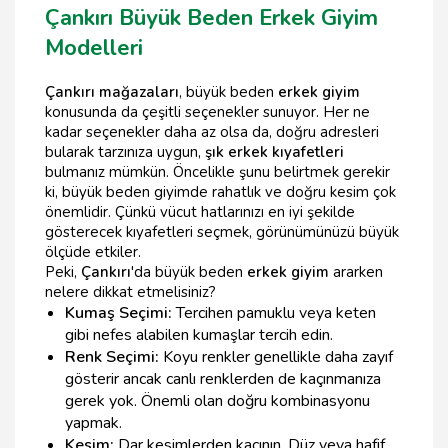
Çankırı Büyük Beden Erkek Giyim
Modelleri
Çankırı mağazaları
, büyük beden
erkek giyim
konusunda da çeşitli seçenekler sunuyor. Her ne
kadar seçenekler daha az olsa da, doğru adresleri
bularak tarzınıza uygun,
şık erkek kıyafetleri
bulmanız mümkün. Öncelikle şunu belirtmek gerekir
ki, büyük beden giyimde rahatlık ve doğru kesim çok
önemlidir. Çünkü vücut hatlarınızı en iyi şekilde
gösterecek kıyafetleri seçmek, görünümünüzü büyük
ölçüde etkiler.
Peki,
Çankırı
'da büyük beden
erkek giyim
ararken
nelere dikkat etmelisiniz?
Kumaş Seçimi:
Tercihen pamuklu veya keten
gibi nefes alabilen kumaşlar tercih edin.
Renk Seçimi:
Koyu renkler genellikle daha zayıf
gösterir ancak canlı renklerden de kaçınmanıza
gerek yok. Önemli olan doğru kombinasyonu
yapmak.
Kesim:
Dar kesimlerden kaçının. Düz veya hafif