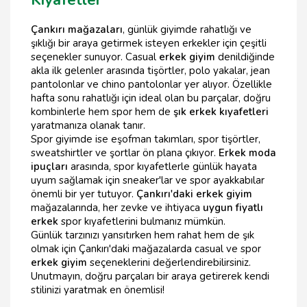
Çankırı mağazaları
, günlük giyimde rahatlığı ve
şıklığı bir araya getirmek isteyen erkekler için çeşitli
seçenekler sunuyor. Casual
erkek giyim
denildiğinde
akla ilk gelenler arasında tişörtler, polo yakalar, jean
pantolonlar ve chino pantolonlar yer alıyor. Özellikle
hafta sonu rahatlığı için ideal olan bu parçalar, doğru
kombinlerle hem spor hem de
şık erkek kıyafetleri
yaratmanıza olanak tanır.
Spor giyimde ise eşofman takımları, spor tişörtler,
sweatshirtler ve şortlar ön plana çıkıyor.
Erkek moda
ipuçları
arasında, spor kıyafetlerle günlük hayata
uyum sağlamak için sneaker'lar ve spor ayakkabılar
önemli bir yer tutuyor.
Çankırı'daki erkek giyim
mağazalarında, her zevke ve ihtiyaca
uygun fiyatlı
erkek
spor kıyafetlerini bulmanız mümkün.
Günlük tarzınızı yansıtırken hem rahat hem de şık
olmak için Çankırı'daki mağazalarda casual ve spor
erkek giyim
seçeneklerini değerlendirebilirsiniz.
Unutmayın, doğru parçaları bir araya getirerek kendi
stilinizi yaratmak en önemlisi!