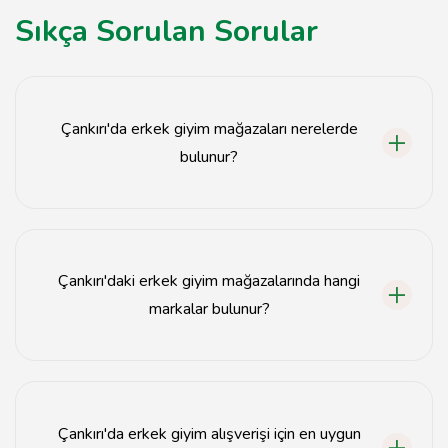
Sıkça Sorulan Sorular
Çankırı'da erkek giyim mağazaları nerelerde
bulunur?
Çankırı'da erkek giyim mağazaları genellikle şehir
merkezinde ve alışveriş caddelerinde yer almaktadır.
Çankırı'daki erkek giyim mağazalarında hangi
markalar bulunur?
Çankırı'daki erkek giyim mağazalarında yerli ve
uluslararası birçok marka bulunmaktadır.
Çankırı'da erkek giyim alışverişi için en uygun