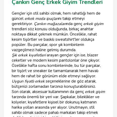
Çankırı Genç Erkek Giyim Trendleri
Gençler için stil sahibi olmak, hem rahatlığı hem de
güncel
erkek moda ipuçları
nı takip etmeyi
gerektiriyor.
Çankırı mağazaları
nda genç
erkek giyim
trendleri söz konusu olduğunda, birkaç anahtar
noktaya dikkat çekmek mümkün. Öncelikle, rahat
kesim tişörtler ve baskılı sweatshirt'ler oldukça
popüler. Bu parçalar, spor şık kombinlerin
vazgeçilmezi haline gelmiş durumda.
Şık erkek kıyafetleri
arayan gençler için ise, blazer
ceketler ve modern kesim pantolonlar öne çıkıyor.
Özellikle hafta sonu kombinlerinde, bu tür parçalar,
bir tişört ve sneaker ile tamamlanarak hem havalı
hem de rahat bir görünüm elde etmeyi sağlıyor.
Uygun fiyatlı erkek
seçeneklerine de göz atarak,
bütçenizi zorlamadan tarzınızı konuşturabilirsiniz.
Son olarak, aksesuar kullanımının da genç
erkek giyim
tarzında önemli bir yeri var. Şapkalar, bileklikler ve
kolyeler, kıyafetlere kişisel bir dokunuş katmanın
harika yolları arasında yer alıyor. Unutmayın, stil
sahibi olmak sadece pahalı markaları takip etmek