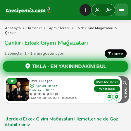
Tavsiyemiz Anasayfa
Anasayfa
>
Hizmetler
>
Giyim / Tekstil
>
Erkek Giyim Mağazaları
>
Çankırı
Çankırı Erkek Giyim Mağazaları
1 sonuçtan 1 - 1 arası gösteriliyor.
Filtrele
TIKLA -
EN YAKININDAKİNİ BUL
Emre Güleşen
0507 655 07 79
Çankırı, Merkez
İncele
Whatsapp
Posta Kodu: 18100
0.0 (0)
Fiyat Aralığı: 200,00 ₺ - 8.000,00 ₺
İllerdeki Erkek Giyim Mağazaları Hizmetlerine de Göz
Atabilirsiniz