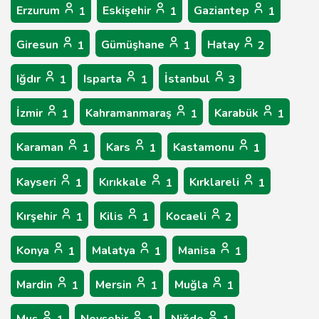
Erzurum
Eskişehir
Gaziantep
1
1
1
Giresun
Gümüşhane
Hatay
1
1
2
Iğdır
Isparta
İstanbul
1
1
3
İzmir
Kahramanmaraş
Karabük
1
1
1
Karaman
Kars
Kastamonu
1
1
1
Kayseri
Kırıkkale
Kırklareli
1
1
1
Kırşehir
Kilis
Kocaeli
1
1
2
Konya
Malatya
Manisa
1
1
1
Mardin
Mersin
Muğla
1
1
1