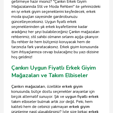
getirmeye hazır mısınız? "Çankırı Erkek Giyim
Mağazalarında Stil ve Moda Rehberi" ile şehrinizdeki
en iyi erkek giyim seçeneklerini keşfedecek, erkek
moda ipuçları sayesinde gardırobunuzu
güncelleyeceksiniz. Uygun fiyatlı erkek
seçeneklerinden şık erkek kıyafetlerine kadar
aradığınız her şeyi bulabileceğiniz Çankırı mağazaları
rehberimiz, stil sahibi olmanın sırlarını açığa çıkarıyor.
Bu rehber ile hem bütçenizi koruyacak hem de
tarzınızla fark yaratacaksınız. Erkek giyim konusunda
tüm ihtiyaçlarınıza cevap bulacağınız bu yazı dizisine
hoş geldiniz!
Çankırı Uygun Fiyatlı Erkek Giyim
Mağazaları ve Takım Elbiseler
Çankırı mağazaları
, özellikle
erkek giyim
konusunda, bütçe dostu seçenekler arayanlar için
birçok alternatif sunuyor. Şık ve
uygun fiyatlı erkek
takım elbiseler bulmak artık zor değil. Peki, hem
kaliteli hem de cebinizi yakmayan
erkek giyim
ürünlerine nasıl ulaşabilirsiniz? İşte size birkaç
erkek