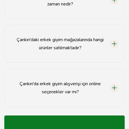
zaman nedir?
Çankırı'da erkek giyim alışverişi için indirim dönemleri ve
sezon sonları en uygun zamanlardır.
Çankırı'daki erkek giyim mağazalarında hangi
ürünler satılmaktadır?
Çankırı'daki erkek giyim mağazalarında gömlek,
pantolon, ceket, tişört ve aksesuarlar gibi birçok ürün
bulunmaktadır.
Çankırı'da erkek giyim alışverişi için online
seçenekler var mı?
Evet, Çankırı'daki birçok erkek giyim mağazası online
alışveriş imkanı sunmaktadır.