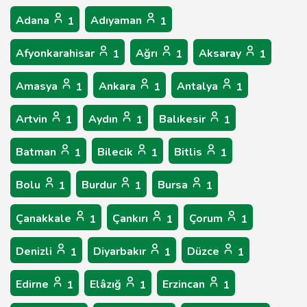
Adana
Adıyaman
1
1
Afyonkarahisar
Ağrı
Aksaray
1
1
1
Amasya
Ankara
Antalya
1
1
1
Artvin
Aydın
Balıkesir
1
1
1
Batman
Bilecik
Bitlis
1
1
1
Bolu
Burdur
Bursa
1
1
1
Çanakkale
Çankırı
Çorum
1
1
1
Denizli
Diyarbakır
Düzce
1
1
1
Edirne
Elâzığ
Erzincan
1
1
1