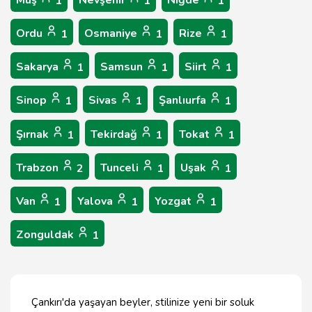
Muş
Nevşehir
Niğde
1
1
1
Ordu
Osmaniye
Rize
1
1
1
Sakarya
Samsun
Siirt
1
1
1
Sinop
Sivas
Şanlıurfa
1
1
1
Şırnak
Tekirdağ
Tokat
1
1
1
Trabzon
Tunceli
Uşak
2
1
1
Van
Yalova
Yozgat
1
1
1
Zonguldak
1
Çankırı'da yaşayan beyler, stilinize yeni bir soluk