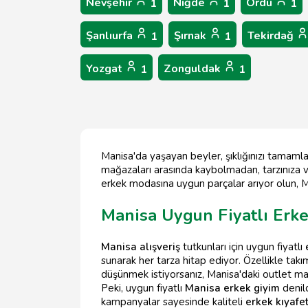
Nevşehir
Niğde
Ordu
1
1
1
Şanlıurfa
Şırnak
Tekirdağ
1
1
Yozgat
Zonguldak
1
1
Manisa'da yaşayan beyler, şıklığınızı tamaml
mağazaları arasında kaybolmadan, tarzınıza ve
erkek modasına uygun parçalar arıyor olun, Man
Manisa Uygun Fiyatlı Erke
Manisa alışveriş
tutkunları için uygun fiyatlı
sunarak her tarza hitap ediyor. Özellikle takı
düşünmek istiyorsanız, Manisa'daki outlet mağ
Peki, uygun fiyatlı
Manisa erkek giyim
denild
kampanyalar sayesinde kaliteli
erkek kıyafet