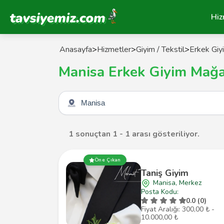
Tavsiyemiz Anasayfa
Hiz
Anasayfa
>
Hizmetler
>
Giyim / Tekstil
>
Erkek Giy
Manisa Erkek Giyim Mağa
Şehir seçin
1 sonuçtan 1 - 1 arası gösteriliyor.
Öne Çıkan
Taniş Giyim
Manisa, Merkez
Posta Kodu:
0.0 (0)
Fiyat Aralığı: 300,00 ₺ -
10.000,00 ₺