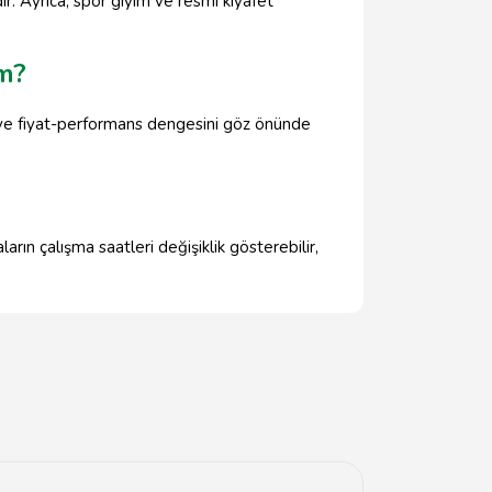
r. Ayrıca, spor giyim ve resmi kıyafet
im?
 ve fiyat-performans dengesini göz önünde
ın çalışma saatleri değişiklik gösterebilir,