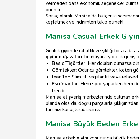
vermeden daha ekonomik seçenekler bulma
önemli.
Sonuç olarak,
Manisa
'da bütçenizi sarsmada
keşfetmek ve indirimleri takip etmek!
Manisa Casual Erkek Giyim
Günlük giyimde rahatlık ve şıklığı bir arada ar
giyim
mağazaları
, bu ihtiyaca yönelik geniş 
Basic Tişörtler:
Her dolabın olmazsa olmaz
Gömlekler:
Oduncu gömlekler, keten göml
Jean'ler:
Slim fit, regular fit veya relaxed
Eşofmanlar:
Hem spor yaparken hem de ev
trendi.
Manisa alışveriş
merkezlerinde bulunan
er
k
planda olsa da, doğru parçalarla şıklığınızdan
tarzınızı konuşturabilirsiniz.
Manisa Büyük Beden Erke
Manisa erkek giyim
konusunda büyük beden s