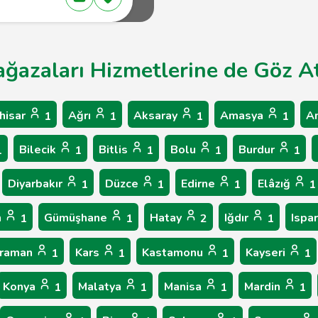
ağazaları Hizmetlerine de Göz At
hisar
Ağrı
Aksaray
Amasya
A
1
1
1
1
Bilecik
Bitlis
Bolu
Burdur
1
1
1
1
1
Diyarbakır
Düzce
Edirne
Elâzığ
1
1
1
1
n
Gümüşhane
Hatay
Iğdır
Ispa
1
1
2
1
raman
Kars
Kastamonu
Kayseri
1
1
1
1
Konya
Malatya
Manisa
Mardin
1
1
1
1