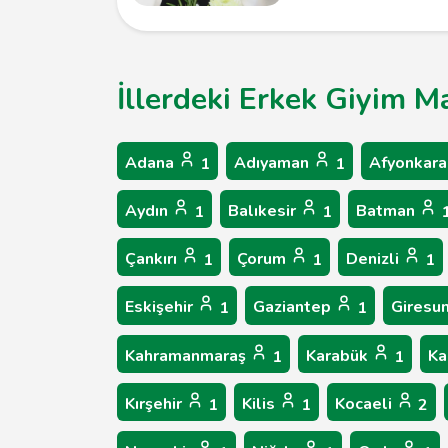
İllerdeki Erkek Giyim M
Adana
Adıyaman
Afyonkara
1
1
Aydın
Balıkesir
Batman
1
1
Çankırı
Çorum
Denizli
1
1
1
Eskişehir
Gaziantep
Giresu
1
1
Kahramanmaraş
Karabük
Ka
1
1
Kırşehir
Kilis
Kocaeli
1
1
2