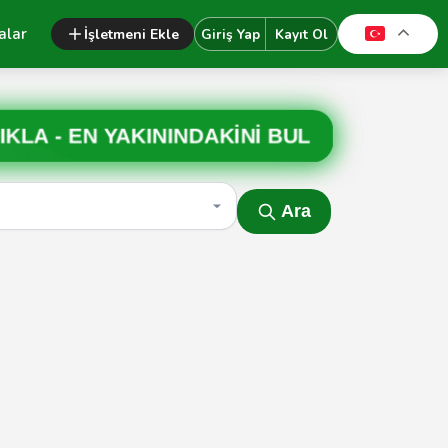
alar
İşletmeni Ekle
Giriş Yap
Kayıt Ol
IKLA -
EN YAKININDAKİNİ BUL
Ara