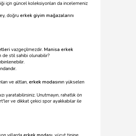
iği için güncel koleksiyonları da incelemeniz
şey, doğru
erkek giyim mağazaları
nı
tleri
vazgeçilmezdir.
Manisa erkek
de stil sahibi olunabilir?
binlenebilir.
ndandır.
rı ve altları,
erkek modası
nın yükselen
zı yaratabilirsiniz. Unutmayın, rahatlık ön
'ler ve dikkat çekici spor ayakkabılar ile
son yıllarda
erkek modası
, vücut tipine