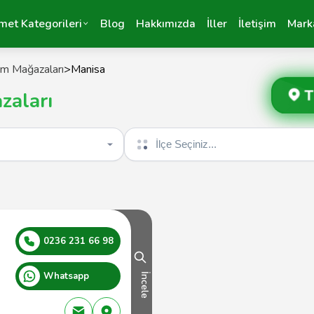
met Kategorileri
Blog
Hakkımızda
İller
İletişim
Mark
im Mağazaları
>
Manisa
T
zaları
İlçe seçin
0236 231 66 98
Whatsapp
İncele