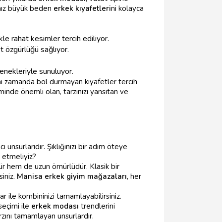
nız büyük beden
erkek kıyafetleri
ni kolayca
e rahat kesimler tercih ediliyor.
t özgürlüğü sağlıyor.
çenekleriyle sunuluyor.
ı zamanda bol durmayan kıyafetler tercih
minde önemli olan, tarzınızı yansıtan ve
nsurlarıdır. Şıklığınızı bir adım öteye
 etmeliyiz?
ür hem de uzun ömürlüdür. Klasik bir
siniz.
Manisa erkek giyim mağazaları
, her
ar ile kombininizi tamamlayabilirsiniz.
seçimi ile
erkek modası
trendlerini
rzını tamamlayan unsurlardır.