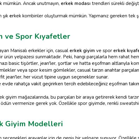
k mümkün. Ancak unutmayın,
erkek modası
trendleri sürekli değişt
n şık
er
kek kombinler oluşturmak mümkün. Yapmanız gereken tek 
 ve Spor Kıyafetler
ayan Manisalı erkekler için, casual
erkek giyim
ve spor
erkek kıyafe
bir ürün yelpazesi sunmaktadır. Peki, hangi parçalarla hem rahat hem 
ı basic tişörtler, jean'ler, şortlar ve hatta eşofman altlarıyla kom
ekler veya spor kesim gömlekler, casual tarzın anahtar parçaları
 fit jean'ler, her vücut tipine uygun seçenekler sunar.
de rahatça vakit geçirirken tercih edebileceğiniz eşofman takımla
ek giyim mağazalarında, bu parçaları bir araya getirerek kendi tarzını
 ödün vermenize gerek yok. Özellikle spor giyimde, renkli sweatshirt
k Giyim Modelleri
eçenekleri arayanlar için de geniş bir yelpaze sunuyor. Özellikle 