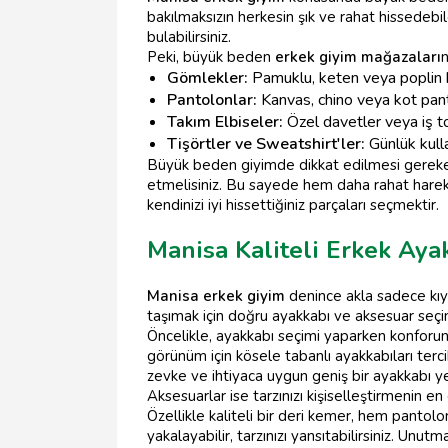
bakılmaksızın herkesin şık ve rahat hissedebi
bulabilirsiniz.
Peki, büyük beden
erkek giyim mağazaları
n
Gömlekler:
Pamuklu, keten veya poplin ku
Pantolonlar:
Kanvas, chino veya kot pant
Takım Elbiseler:
Özel davetler veya iş t
Tişörtler ve Sweatshirt'ler:
Günlük kulla
Büyük beden giyimde dikkat edilmesi gereke
etmelisiniz. Bu sayede hem daha rahat hareke
kendinizi iyi hissettiğiniz parçaları seçmektir.
Manisa Kaliteli Erkek Aya
Manisa erkek giyim
denince akla sadece kıya
taşımak için doğru ayakkabı ve aksesuar seçi
Öncelikle, ayakkabı seçimi yaparken konforun
görünüm için kösele tabanlı ayakkabıları tercih
zevke ve ihtiyaca uygun geniş bir ayakkabı y
Aksesuarlar ise tarzınızı kişiselleştirmenin en
Özellikle kaliteli bir deri kemer, hem pantolo
yakalayabilir, tarzınızı yansıtabilirsiniz. Unutm