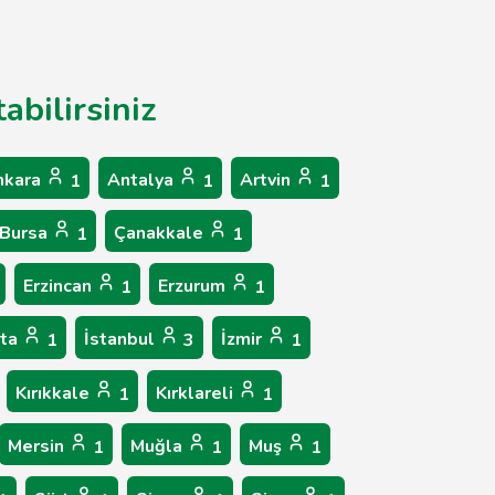
abilirsiniz
nkara
Antalya
Artvin
1
1
1
Bursa
Çanakkale
1
1
Erzincan
Erzurum
1
1
rta
İstanbul
İzmir
1
3
1
Kırıkkale
Kırklareli
1
1
Mersin
Muğla
Muş
1
1
1