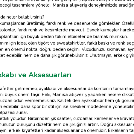
leceği tasarımlara yöneldi.
Manisa alışveriş
deneyiminizde aradığı
da neler bulabilirsiniz?
maşlardan üretilmiş, farklı renk ve desenlerde gömlekler. Özellikl
olonlar, farklı renk ve kesimlerde mevcut. Esnek kumaşlar hareke
oplantıları için büyük beden takım elbiseler de bulmak mümkün.
nım için ideal olan tişört ve sweatshirt'ler, farklı baskı ve renk se
n en önemli nokta, doğru beden seçimi. Vücudunuzu sıkmayan, ayn
t edebilir, hem de daha şık görünebilirsiniz. Unutmayın,
er
kek giyi
kkabı ve Aksesuarları
fetler gelmemeli; ayakkabı ve aksesuarlar da kombinin tamamlayıcı u
mi büyük önem taşır. Peki,
Manisa alışveriş
yaparken nelere dikkat
uzdan ödün vermemelisiniz. Kaliteli deri ayakkabılar hem şık görün
 edebilir, daha spor bir stil için ise sneaker modellerine yönelebilir
elpazesi sunar.
 etkili yoludur. Birbirinden şık saatler, cüzdanlar, kemerler ve kravatl
nunuzun duruşunu düzeltir hem de şıklığınızı artırır. Doğru aksesuar 
ayın,
erkek kıyafetleri
kadar aksesuarlar da önemlidir.
Er
keklerin ta