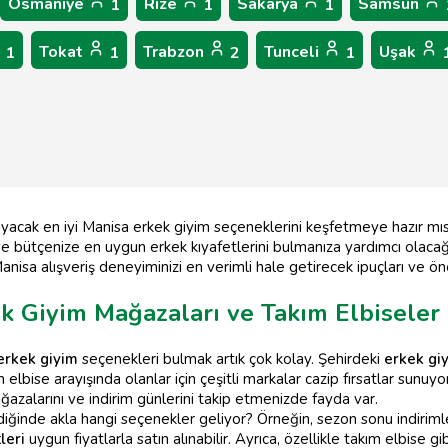
Osmaniye
Rize
Sakarya
Samsun
1
1
1
Tokat
Trabzon
Tunceli
Uşak
1
1
2
1
ayacak en iyi Manisa erkek giyim seçeneklerini keşfetmeye hazır mı
 bütçenize en uygun erkek kıyafetlerini bulmanıza yardımcı olacağız. 
isa alışveriş deneyiminizi en verimli hale getirecek ipuçları ve öne
k Giyim Mağazaları ve Takım Elbiseler
erkek giyim
seçenekleri bulmak artık çok kolay. Şehirdeki
erkek gi
m elbise arayışında olanlar için çeşitli markalar cazip fırsatlar sun
azalarını ve indirim günlerini takip etmenizde fayda var.
iğinde akla hangi seçenekler geliyor? Örneğin, sezon sonu indirimler
leri
uygun fiyatlarla satın alınabilir. Ayrıca, özellikle takım elbise 