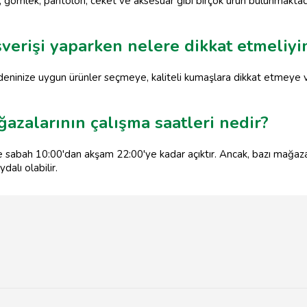
, gömlek, pantolon, ceket ve aksesuar gibi birçok ürün bulunmaktadı
şverişi yaparken nelere dikkat etmeliy
edeninize uygun ürünler seçmeye, kaliteli kumaşlara dikkat etmeye
azalarının çalışma saatleri nedir?
 sabah 10:00'dan akşam 22:00'ye kadar açıktır. Ancak, bazı mağazalar
alı olabilir.