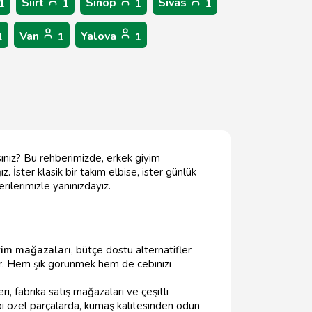
Siirt
Sinop
Sivas
1
1
1
1
Van
Yalova
1
1
1
sınız? Bu rehberimizde, erkek giyim
İster klasik bir takım elbise, ister günlük
rilerimizle yanınızdayız.
yim mağazaları
, bütçe dostu alternatifler
uyor. Hem şık görünmek hem de cebinizi
i, fabrika satış mağazaları ve çeşitli
gibi özel parçalarda, kumaş kalitesinden ödün