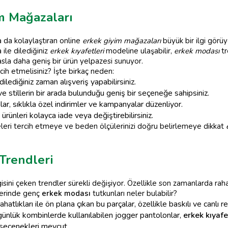
m Mağazaları
 da kolaylaştıran online
erkek giyim mağazaları
büyük bir ilgi görüy
ile dilediğiniz
erkek kıyafetleri
modeline ulaşabilir,
erkek modası
tr
asla daha geniş bir ürün yelpazesi sunuyor.
rcih etmelisiniz? İşte birkaç neden:
ilediğiniz zaman alışveriş yapabilirsiniz.
ve stillerin bir arada bulunduğu geniş bir seçeneğe sahipsiniz.
r, sıklıkla özel indirimler ve kampanyalar düzenliyor.
ünleri kolayca iade veya değiştirebilirsiniz.
teleri tercih etmeye ve beden ölçülerinizi doğru belirlemeye dikkat
Trendleri
isini çeken trendler sürekli değişiyor. Özellikle son zamanlarda raha
erinde genç
erkek modası
tutkunları neler bulabilir?
hatlıkları ile ön plana çıkan bu parçalar, özellikle baskılı ve canlı r
lük kombinlerde kullanılabilen jogger pantolonlar,
erkek kıyafe
 seçenekleri mevcut.