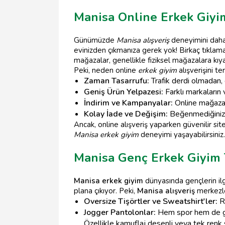
Manisa Online Erkek Giyi
Günümüzde
Manisa alışveriş
deneyimini daha
evinizden çıkmanıza gerek yok! Birkaç tıklama 
mağazalar, genellikle fiziksel mağazalara kıy
Peki, neden online
erkek giyim
alışverişini te
Zaman Tasarrufu:
Trafik derdi olmadan, d
Geniş Ürün Yelpazesi:
Farklı markaların 
İndirim ve Kampanyalar:
Online mağazala
Kolay İade ve Değişim:
Beğenmediğiniz ür
Ancak, online alışveriş yaparken güvenilir si
Manisa erkek giyim
deneyimi yaşayabilirsiniz.
Manisa Genç Erkek Giyim 
Manisa erkek giyim
dünyasında gençlerin ilg
plana çıkıyor. Peki,
Manisa alışveriş
merkezl
Oversize Tişörtler ve Sweatshirt'ler:
Ra
Jogger Pantolonlar:
Hem spor hem de gün
Özellikle kamuflaj desenli veya tek renk