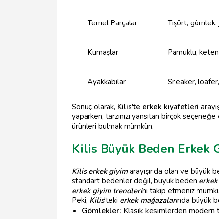
Temel Parçalar
Tişört, gömlek, 
Kumaşlar
Pamuklu, keten
Ayakkabılar
Sneaker, loafer
Sonuç olarak,
Kilis'te erkek kıyafetleri
arayış
yaparken, tarzınızı yansıtan birçok seçeneğe
ürünleri bulmak mümkün.
Kilis Büyük Beden Erkek 
Kilis erkek giyim
arayışında olan ve büyük be
standart bedenler değil, büyük beden
erkek 
erkek giyim trendleri
ni takip etmeniz mümkü
Peki,
Kilis
'teki
erkek mağazaları
nda büyük be
Gömlekler:
Klasik kesimlerden modern tas