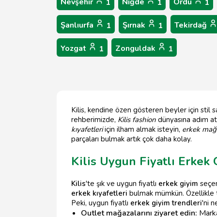
Nevşehir
Niğde
Ordu
1
1
1
Şanlıurfa
Şırnak
Tekirdağ
1
1
Yozgat
Zonguldak
1
1
Kilis, kendine özen gösteren beyler için stil
rehberimizde,
Kilis fashion
dünyasına adım a
kıyafetleri
için ilham almak isteyin,
erkek mağa
parçaları bulmak artık çok daha kolay.
Kilis Uygun Fiyatlı Erkek
Kilis
'te şık ve uygun fiyatlı
erkek giyim
seçen
erkek kıyafetleri
bulmak mümkün. Özellikle ta
Peki, uygun fiyatlı
erkek giyim trendleri
'ni n
Outlet mağazalarını ziyaret edin:
Markal