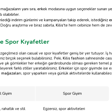
 mağazaların yanı sıra,
erk
ek modasına uygun seçenekler sunan y
 olabilirler.
ediği indirim günlerini ve kampanyaları takip ederek, istediğiniz
e
 Doğru araştırma ve biraz sabırla,
Kilis
'te hem cebinize hem de zev
ve Spor Kıyafetler
zgeçilmezi olan casual ve spor kıyafetler geniş bir yer tutuyor. İş h
iz birçok seçenek bulabilirsiniz. Peki,
Kilis fashion
sahnesinde cas
r ve şık gömlekler her erkeğin gardırobunda olması gereken temel pa
erek farklı stiller yaratabilirsiniz.
Erk
ekler için spor giyimde ise 
ek mağazaları
, spor yaparken veya günlük aktivitelerde kullanabilec
l Giyim
Spor Giyim
 rahatlık ve stil
Egzersiz, spor aktiviteleri