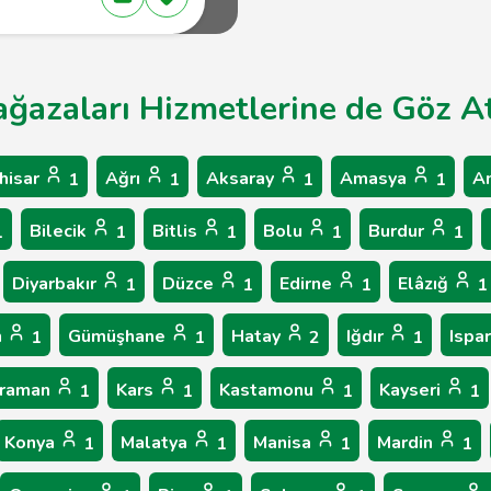
ağazaları Hizmetlerine de Göz At
hisar
Ağrı
Aksaray
Amasya
A
1
1
1
1
Bilecik
Bitlis
Bolu
Burdur
1
1
1
1
1
Diyarbakır
Düzce
Edirne
Elâzığ
1
1
1
1
n
Gümüşhane
Hatay
Iğdır
Ispa
1
1
2
1
raman
Kars
Kastamonu
Kayseri
1
1
1
1
Konya
Malatya
Manisa
Mardin
1
1
1
1