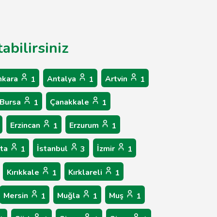
abilirsiniz
nkara
Antalya
Artvin
1
1
1
Bursa
Çanakkale
1
1
Erzincan
Erzurum
1
1
rta
İstanbul
İzmir
1
3
1
Kırıkkale
Kırklareli
1
1
Mersin
Muğla
Muş
1
1
1