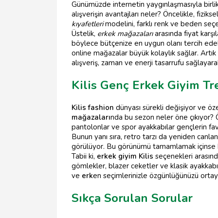
Günümüzde internetin yaygınlaşmasıyla birli
alışverişin avantajları neler? Öncelikle, fizi
kıyafetleri
modelini, farklı renk ve beden seçen
Üstelik,
erkek mağazaları
arasında fiyat karşıl
böylece bütçenize en uygun olanı tercih edeb
online mağazalar büyük kolaylık sağlar. Art
alışveriş, zaman ve enerji tasarrufu sağlayara
Kilis Genç Erkek Giyim Tr
Kilis fashion
dünyası sürekli değişiyor ve öze
mağazaları
nda bu sezon neler öne çıkıyor? Ö
pantolonlar ve spor ayakkabılar gençlerin favo
Bunun yanı sıra, retro tarzı da yeniden canlanı
görülüyor. Bu görünümü tamamlamak içinse buc
Tabii ki,
erkek giyim Kilis
seçenekleri arasında
gömlekler, blazer ceketler ve klasik ayakkabı
ve
erk
en seçimlerinizle özgünlüğünüzü orta
Sıkça Sorulan Sorular