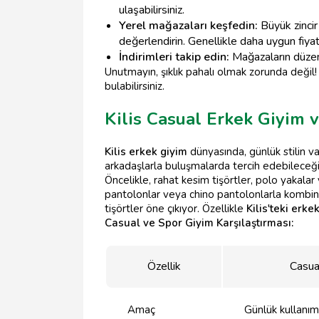
ulaşabilirsiniz.
Yerel mağazaları keşfedin:
Büyük zincir
değerlendirin. Genellikle daha uygun fiyatlı
İndirimleri takip edin:
Mağazaların düzenl
Unutmayın, şıklık pahalı olmak zorunda değil!
bulabilirsiniz.
Kilis Casual Erkek Giyim 
Kilis erkek giyim
dünyasında, günlük stilin va
arkadaşlarla buluşmalarda tercih edebileceğin
Öncelikle, rahat kesim tişörtler, polo yakala
pantolonlar veya chino pantolonlarla kombinley
tişörtler öne çıkıyor. Özellikle
Kilis'teki erk
Casual ve Spor Giyim Karşılaştırması:
Özellik
Casua
Amaç
Günlük kullanım,