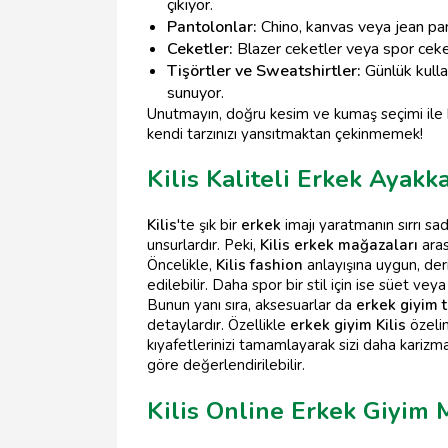
çıkıyor.
Pantolonlar:
Chino, kanvas veya jean pant
Ceketler:
Blazer ceketler veya spor ceket
Tişörtler ve Sweatshirtler:
Günlük kulla
sunuyor.
Unutmayın, doğru kesim ve kumaş seçimi il
kendi tarzınızı yansıtmaktan çekinmemek!
Kilis Kaliteli Erkek Ayakk
Kilis
'te şık bir
erkek
imajı yaratmanın sırrı s
unsurlardır. Peki,
Kilis erkek mağazaları
aras
Öncelikle,
Kilis fashion
anlayışına uygun, deri
edilebilir. Daha spor bir stil için ise süet vey
Bunun yanı sıra, aksesuarlar da
erkek giyim t
detaylardır. Özellikle
erkek giyim Kilis
özelin
kıyafetlerinizi tamamlayarak sizi daha karizm
göre değerlendirilebilir.
Kilis Online Erkek Giyim 