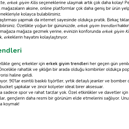
kte,
erkek giyim Kilis
seçeneklerine ulaşmak artık çok daha kolay! Pe
ksel mağazaların aksine, online platformlar çok daha geniş bir ürün ye
ekleriyle kolayca bulabilirsiniz.
aştırması yapmak da internet sayesinde oldukça pratik. Birkaç tıklamay
ilirsiniz. Özellikle yoğun bir gününüzde,
erkek giyim trendleri
hakkın
ık mağaza mağaza gezmek yerine, evinizin konforunda
erkek giyim Ki
k,
erk
eklerin hayatını kolaylaştırıyor.
endleri
llikle genç erkekler için
erkek giyim trendleri
her geçen gün yenile
ncelikle rahatlık ve şıklığın bir arada olduğu kombinler oldukça popü
risi haline geldi.
yor. 90'lar esintili baskılı tişörtler, yırtık detaylı jeanler ve bomber
ket şapkalar ve zincir kolyeler ideal birer aksesuar.
 sadece spor ve rahat tarzlar yok. Özel etkinlikler ve davetler için d
lar, gençlerin daha resmi bir görünüm elde etmelerini sağlıyor. Unu
ya koymak!