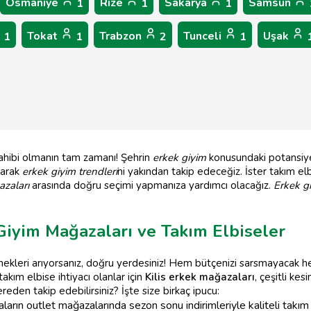
Osmaniye
Rize
Sakarya
Samsun
1
1
1
Tokat
Trabzon
Tunceli
Uşak
1
1
2
1
 sahibi olmanın tam zamanı! Şehrin
erkek giyim
konusundaki potansiye
tarak
erkek giyim trendleri
ni yakından takip edeceğiz. İster takım el
zaları
arasında doğru seçimi yapmanıza yardımcı olacağız.
Erkek gi
 Giyim Mağazaları ve Takım Elbiseler
ekleri arıyorsanız, doğru yerdesiniz! Hem bütçenizi sarsmayacak 
kım elbise ihtiyacı olanlar için
Kilis erkek mağazaları
, çeşitli ke
ereden takip edebilirsiniz? İşte size birkaç ipucu:
arın outlet mağazalarında sezon sonu indirimleriyle kaliteli takım