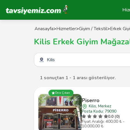
Tavsiyemiz Anasayfa
Hiz
Anasayfa
>
Hizmetler
>
Giyim / Tekstil
>
Erkek Giy
Kilis Erkek Giyim Mağaza
Şehir seçin
1 sonuçtan 1 - 1 arası gösteriliyor.
Öne Çıkan
Piserro
Kilis, Merkez
Posta Kodu: 79090
0.0 (0)
Fiyat Aralığı: 400,00 ₺ -
10.000,00 ₺