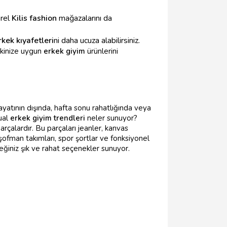
erel
Kilis fashion
mağazalarını da
rkek kıyafetleri
ni daha ucuza alabilirsiniz.
kinize uygun
erkek giyim
ürünlerini
ayatının dışında, hafta sonu rahatlığında veya
ual
erkek giyim trendleri
neler sunuyor?
rçalardır. Bu parçaları jeanler, kanvas
eşofman takımları, spor şortlar ve fonksiyonel
eğiniz şık ve rahat seçenekler sunuyor.