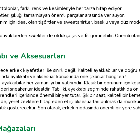
olonlar, farklı renk ve kesimleriyle her tarza hitap ediyor.
ler, şıklığı tamamlayan önemli parçalar arasında yer alıyor.
nım için ideal olan tişörtler ve sweatshirtler, baskılı veya düz mo
e büyük beden
erk
ekler de oldukça şık ve fit görünebilir. Önemli ola
abı ve Aksesuarları
adece
erkek kıyafetleri
ile sınırlı değil. Kaliteli ayakkabılar ve doğr
ında ayakkabı ve aksesuar konusunda öne çıkanlar hangileri?
 ayakkabılar her zaman iyi bir yatırımdır. Klasik bir görünüm için kö
a deri sneaker'lar idealdir. Tabii ki, ayakkabı seçiminde rahatlık da ön
rendleri
içerisinde önemli bir yer tutar. Şık bir saat, kaliteli bir kem
de, yerel zevklere hitap eden el işi aksesuarları bulmak da mümkü
atik gösterecektir. Son olarak,
erk
ek modasında önemli bir yere sah
Mağazaları