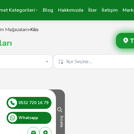
met Kategorileri
Blog
Hakkımızda
İller
İletişim
Mark
im Mağazaları
>
Kilis
T
ları
İlçe seçin
0532 720 16 79
Whatsapp
İncele