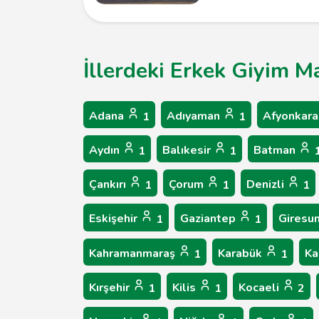
İllerdeki Erkek Giyim M
Adana
Adıyaman
Afyonkara
1
1
Aydın
Balıkesir
Batman
1
1
Çankırı
Çorum
Denizli
1
1
1
Eskişehir
Gaziantep
Giresu
1
1
Kahramanmaraş
Karabük
Ka
1
1
Kırşehir
Kilis
Kocaeli
1
1
2