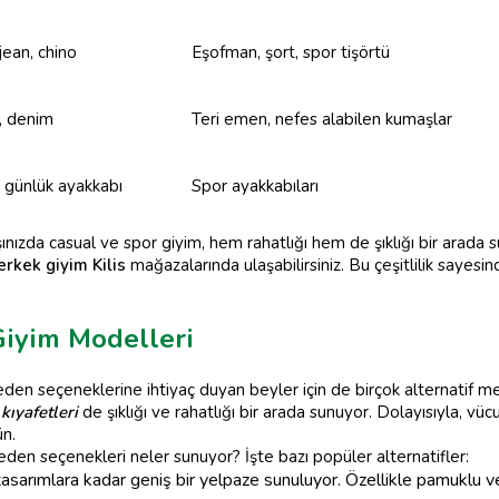
jean, chino
Eşofman, şort, spor tişörtü
, denim
Teri emen, nefes alabilen kumaşlar
, günlük ayakkabı
Spor ayakkabıları
ınızda casual ve spor giyim, hem rahatlığı hem de şıklığı bir arada s
erkek giyim Kilis
mağazalarında ulaşabilirsiniz. Bu çeşitlilik sayes
Giyim Modelleri
den seçeneklerine ihtiyaç duyan beyler için de birçok alternatif m
kıyafetleri
de şıklığı ve rahatlığı bir arada sunuyor. Dolayısıyla, vücu
n.
den seçenekleri neler sunuyor? İşte bazı popüler alternatifler:
arımlara kadar geniş bir yelpaze sunuluyor. Özellikle pamuklu ve 