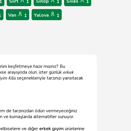
Siirt
Sinop
Sivas
1
1
1
1
Van
Yalova
1
1
1
lini keşfetmeye hazır mısınız? Bu
bise arayışında olun, ister günlük
erkek
yim Kilis
seçenekleriyle tarzınızı yansıtacak
hem de tarzınızdan ödün vermeyeceğiniz
sim ve kumaşlarda alternatifler sunuyor.
 elbiselere ve diğer
erkek giyim
ürünlerine