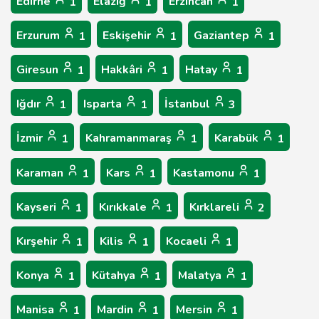
Edirne
Elâzığ
Erzincan
1
1
1
Erzurum
Eskişehir
Gaziantep
1
1
1
Giresun
Hakkâri
Hatay
1
1
1
Iğdır
Isparta
İstanbul
1
1
3
İzmir
Kahramanmaraş
Karabük
1
1
1
Karaman
Kars
Kastamonu
1
1
1
Kayseri
Kırıkkale
Kırklareli
1
1
2
Kırşehir
Kilis
Kocaeli
1
1
1
Konya
Kütahya
Malatya
1
1
1
Manisa
Mardin
Mersin
1
1
1