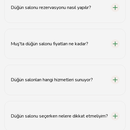
bulunmaktadır.
Düğün salonu rezervasyonu nasıl yapılır?
Düğün salonu rezervasyonu için salonun web
sitesinden veya telefonla iletişime geçerek tarih ve
saat ayarlaması yapabilirsiniz.
Muş'ta düğün salonu fiyatları ne kadar?
Muş'ta düğün salonu fiyatları mekanın kapasitesine ve
hizmetlerine göre değişiklik göstermektedir, genellikle
5.000 TL'den başlamaktadır.
Düğün salonları hangi hizmetleri sunuyor?
Düğün salonları genellikle yemek servisi, dekorasyon,
ses ve ışık sistemleri gibi hizmetler sunmaktadır.
Düğün salonu seçerken nelere dikkat etmeliyim?