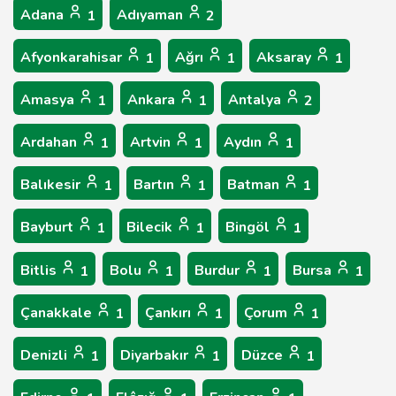
Adana
Adıyaman
1
2
Afyonkarahisar
Ağrı
Aksaray
1
1
1
Amasya
Ankara
Antalya
1
1
2
Ardahan
Artvin
Aydın
1
1
1
Balıkesir
Bartın
Batman
1
1
1
Bayburt
Bilecik
Bingöl
1
1
1
Bitlis
Bolu
Burdur
Bursa
1
1
1
1
Çanakkale
Çankırı
Çorum
1
1
1
Denizli
Diyarbakır
Düzce
1
1
1