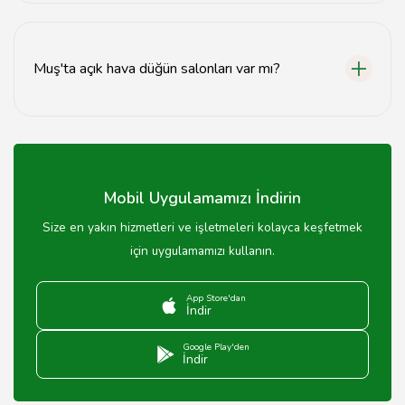
Düğün salonu seçerken kapasite, lokasyon, fiyat ve
sağlanan hizmetler gibi faktörlere dikkat etmelisiniz.
Muş'ta açık hava düğün salonları var mı?
Evet, Muş'ta açık hava düğün salonları bulunmaktadır,
özellikle yaz aylarında tercih edilmektedir.
Mobil Uygulamamızı İndirin
Size en yakın hizmetleri ve işletmeleri kolayca keşfetmek
için uygulamamızı kullanın.
App Store'dan
İndir
Google Play'den
İndir