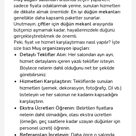
sadece fiyata odaklanmak yerine, sunulan hizmetleri
de dikkate almak önemlidir.
En iyi düğün mekanları
genellikle daha kapsamlı paketler sunarlar.
Unutmayın,
çiftler için düğün mekanl
arayışında
bütçenizi aşmamak kadar, hayallerinizdeki düğünü
gerçekleştirebilmek de önemli.
Peki, fiyat ve hizmet karşılaştırması nasıl yapılır? İşte
size bazı
Muş organizasyon ipuçları
:
Detaylı Teklifler Alın:
Her salondan ayrı ayrı,
hizmet detaylarını içeren yazılı teklifler isteyin.
Böylece nelerin dahil olduğunu net bir şekilde
görebilirsiniz.
Hizmetleri Karşılaştırın:
Tekliflerde sunulan
hizmetleri (yemek, dekorasyon, fotoğrafçı, DJ vb.)
listeleyin ve her salonun ne kadarını kapsadığını
karşılaştırın.
Ekstra Ücretleri Öğrenin:
Belirtilen fiyatlara
nelerin dahil olmadığını, olası ekstra ücretleri
(örneğin, geç saatlere kadar uzayan düğünler için
personel ücreti) öğrenin.
Referansları İnceleyin:
Daha önce o salonda