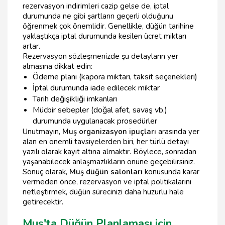
rezervasyon indirimleri cazip gelse de, iptal
durumunda ne gibi şartların geçerli olduğunu
öğrenmek çok önemlidir. Genellikle, düğün tarihine
yaklaştıkça iptal durumunda kesilen ücret miktarı
artar.
Rezervasyon sözleşmenizde şu detayların yer
almasına dikkat edin:
Ödeme planı (kapora miktarı, taksit seçenekleri)
İptal durumunda iade edilecek miktar
Tarih değişikliği imkanları
Mücbir sebepler (doğal afet, savaş vb.)
durumunda uygulanacak prosedürler
Unutmayın,
Muş organizasyon ipuçları
arasında yer
alan en önemli tavsiyelerden biri, her türlü detayı
yazılı olarak kayıt altına almaktır. Böylece, sonradan
yaşanabilecek anlaşmazlıkların önüne geçebilirsiniz.
Sonuç olarak,
Muş düğün salonları
konusunda karar
vermeden önce, rezervasyon ve iptal politikalarını
netleştirmek, düğün sürecinizi daha huzurlu hale
getirecektir.
Muş'ta Düğün Planlaması için