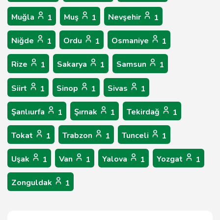
Muğla
Muş
Nevşehir
1
1
1
Niğde
Ordu
Osmaniye
1
1
1
Rize
Sakarya
Samsun
1
1
1
Siirt
Sinop
Sivas
1
1
1
Şanlıurfa
Şırnak
Tekirdağ
1
1
1
Tokat
Trabzon
Tunceli
1
1
1
Uşak
Van
Yalova
Yozgat
1
1
1
1
Zonguldak
1