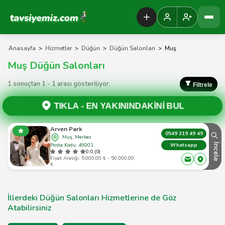
Tavsiyemiz Anasayfa
Anasayfa
>
Hizmetler
>
Düğün
>
Düğün Salonları
>
Muş
Muş Düğün Salonları
1 sonuçtan 1 - 1 arası gösteriliyor.
Filtrele
TIKLA -
EN YAKININDAKİNİ BUL
Arven Park
0549 319 49 49
Muş, Merkez
Posta Kodu: 49001
İncele
Whatsapp
0.0 (0)
Fiyat Aralığı: 5.000,00 ₺ - 50.000,00
₺
İllerdeki Düğün Salonları Hizmetlerine de Göz
Atabilirsiniz