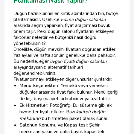
Planlaması Nasıl Yapılır?
Düğün hazırlıklarının en kritik adımlarından biri, bütçe
planlamasıdır. Özellikle
Edirne düğün salonları
arasında seçim yaparken, fiyat araştırması büyük
önem taşır. Peki, düğün salonu fiyatlarını etkileyen
faktörler nelerdir ve bütçenizi nasıl doğru
yönetebilirsiniz?
Öncelikle, düğün mevsimi fiyatları doğrudan etkiler.
Yaz ayları ve hafta sonları genellikle daha pahalıdır.
Bu nedenle, eğer
uygun fiyatlı düğün salonları
arayışındaysanız, alternatif tarihleri
değerlendirebilirsiniz.
Fiyatlandırmayı etkileyen diğer unsurlar şunlardır:
Menü Seçenekleri:
Yemekli veya yemeksiz
düğünler arasında fiyat farkı bulunur. Menü içeriği
de kişi başı maliyeti artırabilir veya azaltabilir.
Ek Hizmetler:
Fotoğrafçı, DJ, süsleme gibi ek
hizmetler fiyatı etkiler. Bazı
kaliteli düğün
mekanları
bu hizmetleri paket olarak sunar.
Salonun Konumu ve Kapasitesi:
Şehir
merkezine yakın ve daha büyük kapasiteli