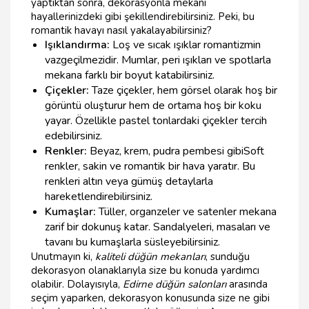
yaptıktan sonra, dekorasyonla mekanı
hayallerinizdeki gibi şekillendirebilirsiniz. Peki, bu
romantik havayı nasıl yakalayabilirsiniz?
Işıklandırma:
Loş ve sıcak ışıklar romantizmin
vazgeçilmezidir. Mumlar, peri ışıkları ve spotlarla
mekana farklı bir boyut katabilirsiniz.
Çiçekler:
Taze çiçekler, hem görsel olarak hoş bir
görüntü oluşturur hem de ortama hoş bir koku
yayar. Özellikle pastel tonlardaki çiçekler tercih
edebilirsiniz.
Renkler:
Beyaz, krem, pudra pembesi gibiSoft
renkler, sakin ve romantik bir hava yaratır. Bu
renkleri altın veya gümüş detaylarla
hareketlendirebilirsiniz.
Kumaşlar:
Tüller, organzeler ve satenler mekana
zarif bir dokunuş katar. Sandalyeleri, masaları ve
tavanı bu kumaşlarla süsleyebilirsiniz.
Unutmayın ki,
kaliteli düğün mekanları
, sunduğu
dekorasyon olanaklarıyla size bu konuda yardımcı
olabilir. Dolayısıyla,
Edirne düğün salonları
arasında
seçim yaparken, dekorasyon konusunda size ne gibi