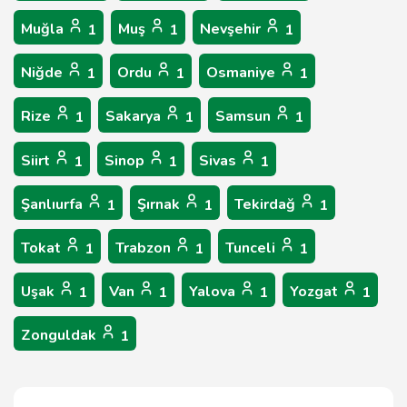
Muğla
Muş
Nevşehir
1
1
1
Niğde
Ordu
Osmaniye
1
1
1
Rize
Sakarya
Samsun
1
1
1
Siirt
Sinop
Sivas
1
1
1
Şanlıurfa
Şırnak
Tekirdağ
1
1
1
Tokat
Trabzon
Tunceli
1
1
1
Uşak
Van
Yalova
Yozgat
1
1
1
1
Zonguldak
1