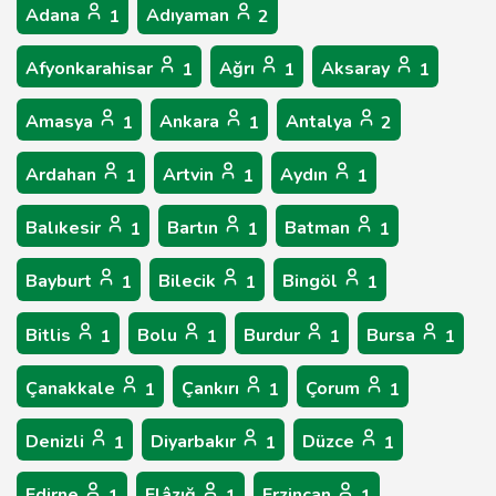
Adana
Adıyaman
1
2
Afyonkarahisar
Ağrı
Aksaray
1
1
1
Amasya
Ankara
Antalya
1
1
2
Ardahan
Artvin
Aydın
1
1
1
Balıkesir
Bartın
Batman
1
1
1
Bayburt
Bilecik
Bingöl
1
1
1
Bitlis
Bolu
Burdur
Bursa
1
1
1
1
Çanakkale
Çankırı
Çorum
1
1
1
Denizli
Diyarbakır
Düzce
1
1
1
Edirne
Elâzığ
Erzincan