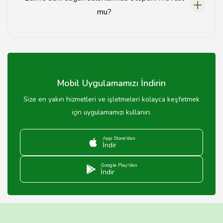
mu?
Birçok düğün salonunda otopark imkanı bulunmaktadır,
ancak önceden kontrol etmekte fayda var.
Mobil Uygulamamızı İndirin
Size en yakın hizmetleri ve işletmeleri kolayca keşfetmek
için uygulamamızı kullanın.
App Store'dan
İndir
Google Play'den
İndir