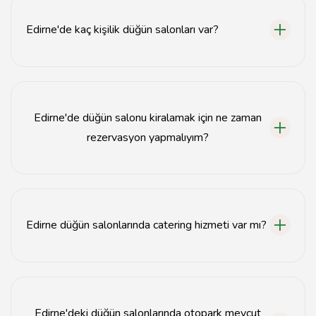
TL'den başlayıp 30.000 TL'ye kadar çıkmaktadır.
Edirne'de kaç kişilik düğün salonları var?
Edirne'deki düğün salonları 100 kişiden 1.000 kişiye
kadar farklı kapasitelerde hizmet vermektedir.
Edirne'de düğün salonu kiralamak için ne zaman
rezervasyon yapmalıyım?
Düğün tarihinden en az 6 ay önce rezervasyon
yapmanız önerilir.
Edirne düğün salonlarında catering hizmeti var mı?
Evet, çoğu Edirne düğün salonu catering hizmeti
sunmaktadır.
Edirne'deki düğün salonlarında otopark mevcut