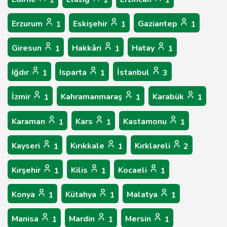
1
1
1
Erzurum
Eskişehir
Gaziantep
1
1
1
Giresun
Hakkâri
Hatay
1
1
1
Iğdır
Isparta
İstanbul
1
1
3
İzmir
Kahramanmaraş
Karabük
1
1
1
Karaman
Kars
Kastamonu
1
1
1
Kayseri
Kırıkkale
Kırklareli
1
1
2
Kırşehir
Kilis
Kocaeli
1
1
1
Konya
Kütahya
Malatya
1
1
1
Manisa
Mardin
Mersin
1
1
1