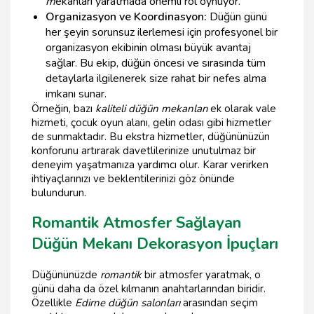
m
ekanları yaratmada önemli rol oynuyor.
Organizasyon ve Koordinasyon:
Düğün günü
her şeyin sorunsuz ilerlemesi için profesyonel bir
organizasyon ekibinin olması büyük avantaj
sağlar. Bu ekip, düğün öncesi ve sırasında tüm
detaylarla ilgilenerek size rahat bir nefes alma
imkanı sunar.
Örneğin, bazı
kaliteli düğün mekanları
ek olarak vale
hizmeti, çocuk oyun alanı, gelin odası gibi hizmetler
de sunmaktadır. Bu ekstra hizmetler, düğününüzün
konforunu artırarak davetlilerinize unutulmaz bir
deneyim yaşatmanıza yardımcı olur. Karar verirken
ihtiyaçlarınızı ve beklentilerinizi göz önünde
bulundurun.
Romantik Atmosfer Sağlayan
Düğün Mekanı Dekorasyon İpuçları
Düğününüzde
romantik
bir atmosfer yaratmak, o
günü daha da özel kılmanın anahtarlarından biridir.
Özellikle
Edirne düğün salonları
arasından seçim