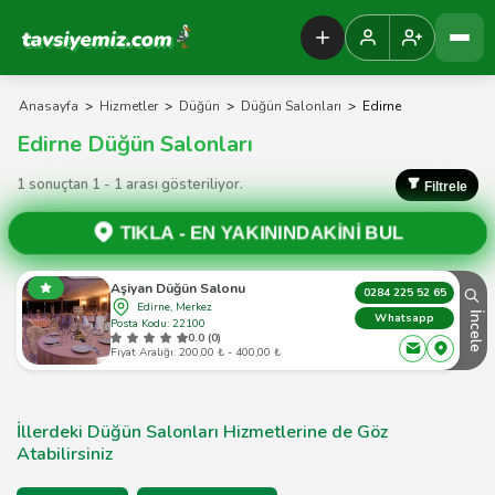
Tavsiyemiz Anasayfa
Anasayfa
>
Hizmetler
>
Düğün
>
Düğün Salonları
>
Edirne
Edirne Düğün Salonları
1 sonuçtan 1 - 1 arası gösteriliyor.
Filtrele
TIKLA -
EN YAKININDAKİNİ BUL
Aşiyan Düğün Salonu
0284 225 52 65
Edirne, Merkez
İncele
Whatsapp
Posta Kodu: 22100
0.0 (0)
Fiyat Aralığı: 200,00 ₺ - 400,00 ₺
İllerdeki Düğün Salonları Hizmetlerine de Göz
Atabilirsiniz