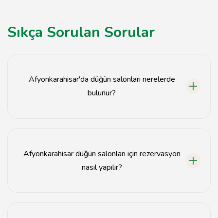
Sıkça Sorulan Sorular
Afyonkarahisar'da düğün salonları nerelerde
bulunur?
Afyonkarahisar'da düğün salonları şehir merkezinde ve
çevresindeki çeşitli bölgelerde yer almaktadır.
Afyonkarahisar düğün salonları için rezervasyon
nasıl yapılır?
Rezervasyon için düğün salonunun web sitesinden veya
doğrudan iletişim numarasından ulaşarak randevu