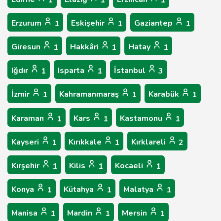
1
1
1
Erzurum
Eskişehir
Gaziantep
1
1
1
Giresun
Hakkâri
Hatay
1
1
1
Iğdır
Isparta
İstanbul
1
1
3
İzmir
Kahramanmaraş
Karabük
1
1
1
Karaman
Kars
Kastamonu
1
1
1
Kayseri
Kırıkkale
Kırklareli
1
1
2
Kırşehir
Kilis
Kocaeli
1
1
1
Konya
Kütahya
Malatya
1
1
1
Manisa
Mardin
Mersin
1
1
1