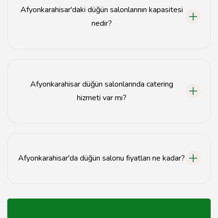
alabilirsiniz.
Afyonkarahisar'daki düğün salonlarının kapasitesi
nedir?
Düğün salonlarının kapasitesi genellikle 100'den
1000'e kadar değişmektedir, seçtiğiniz salona bağlıdır.
Afyonkarahisar düğün salonlarında catering
hizmeti var mı?
Evet, çoğu düğün salonu catering hizmeti sunmakta ve
çeşitli menü seçenekleri ile hizmet vermektedir.
Afyonkarahisar'da düğün salonu fiyatları ne kadar?
Düğün salonu fiyatları mekanın büyüklüğüne,
hizmetlere ve tarihe göre değişiklik göstermektedir.