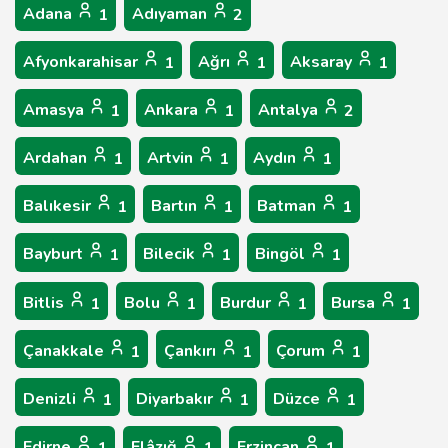
Adana
Adıyaman
1
2
Afyonkarahisar
Ağrı
Aksaray
1
1
1
Amasya
Ankara
Antalya
1
1
2
Ardahan
Artvin
Aydın
1
1
1
Balıkesir
Bartın
Batman
1
1
1
Bayburt
Bilecik
Bingöl
1
1
1
Bitlis
Bolu
Burdur
Bursa
1
1
1
1
Çanakkale
Çankırı
Çorum
1
1
1
Denizli
Diyarbakır
Düzce
1
1
1
Edirne
Elâzığ
Erzincan