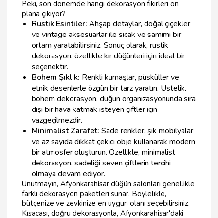
Peki, son dönemde hangi dekorasyon fikirleri ön
plana çıkıyor?
Rustik Esintiler:
Ahşap detaylar, doğal çiçekler
ve vintage aksesuarlar ile sıcak ve samimi bir
ortam yaratabilirsiniz. Sonuç olarak, rustik
dekorasyon, özellikle kır düğünleri için ideal bir
seçenektir.
Bohem Şıklık:
Renkli kumaşlar, püsküller ve
etnik desenlerle özgün bir tarz yaratın. Üstelik,
bohem dekorasyon, düğün organizasyonunda sıra
dışı bir hava katmak isteyen çiftler için
vazgeçilmezdir.
Minimalist Zarafet:
Sade renkler, şık mobilyalar
ve az sayıda dikkat çekici obje kullanarak modern
bir atmosfer oluşturun. Özellikle, minimalist
dekorasyon, sadeliği seven çiftlerin tercihi
olmaya devam ediyor.
Unutmayın, Afyonkarahisar düğün salonları genellikle
farklı dekorasyon paketleri sunar. Böylelikle,
bütçenize ve zevkinize en uygun olanı seçebilirsiniz.
Kısacası, doğru dekorasyonla, Afyonkarahisar'daki