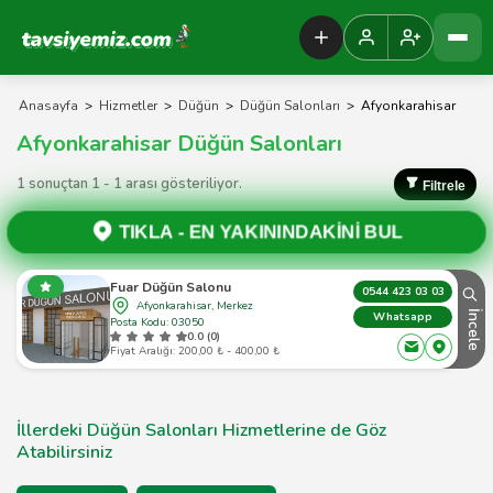
Tavsiyemiz Anasayfa
Anasayfa
>
Hizmetler
>
Düğün
>
Düğün Salonları
>
Afyonkarahisar
Afyonkarahisar Düğün Salonları
1 sonuçtan 1 - 1 arası gösteriliyor.
Filtrele
TIKLA -
EN YAKININDAKİNİ BUL
Fuar Düğün Salonu
0544 423 03 03
Afyonkarahisar, Merkez
İncele
Whatsapp
Posta Kodu: 03050
0.0 (0)
Fiyat Aralığı: 200,00 ₺ - 400,00 ₺
İllerdeki Düğün Salonları Hizmetlerine de Göz
Atabilirsiniz