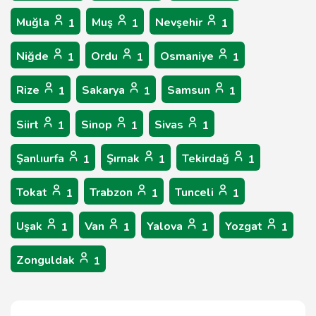
Muğla
Muş
Nevşehir
1
1
1
Niğde
Ordu
Osmaniye
1
1
1
Rize
Sakarya
Samsun
1
1
1
Siirt
Sinop
Sivas
1
1
1
Şanlıurfa
Şırnak
Tekirdağ
1
1
1
Tokat
Trabzon
Tunceli
1
1
1
Uşak
Van
Yalova
Yozgat
1
1
1
1
Zonguldak
1