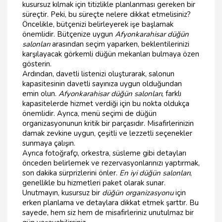
kusursuz kılmak için titizlikle planlanması gereken bir
süreçtir. Peki, bu süreçte nelere dikkat etmelisiniz?
Öncelikle, bütçenizi belirleyerek işe başlamak
önemlidir. Bütçenize uygun
Afyonkarahisar düğün
salonları
arasından seçim yaparken, beklentilerinizi
karşılayacak görkemli düğün mekanları bulmaya özen
gösterin.
Ardından, davetli listenizi oluşturarak, salonun
kapasitesinin davetli sayınıza uygun olduğundan
emin olun.
Afyonkarahisar düğün salonları
, farklı
kapasitelerde hizmet verdiği için bu nokta oldukça
önemlidir. Ayrıca, menü seçimi de düğün
organizasyonunun kritik bir parçasıdır. Misafirlerinizin
damak zevkine uygun, çeşitli ve lezzetli seçenekler
sunmaya çalışın.
Ayrıca fotoğrafçı, orkestra, süsleme gibi detayları
önceden belirlemek ve rezervasyonlarınızı yaptırmak,
son dakika sürprizlerini önler.
En iyi düğün salonları
,
genellikle bu hizmetleri paket olarak sunar.
Unutmayın, kusursuz bir
düğün organizasyonu
için
erken planlama ve detaylara dikkat etmek şarttır. Bu
sayede, hem siz hem de misafirleriniz unutulmaz bir