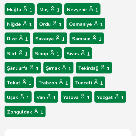
Muğla
Muş
Nevşehir
1
1
1
Niğde
Ordu
Osmaniye
1
1
1
Rize
Sakarya
Samsun
1
1
1
Siirt
Sinop
Sivas
1
1
1
Şanlıurfa
Şırnak
Tekirdağ
1
1
1
Tokat
Trabzon
Tunceli
1
1
1
Uşak
Van
Yalova
Yozgat
1
1
1
1
Zonguldak
1