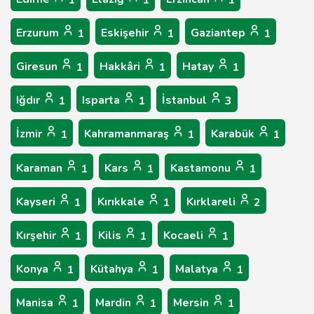
1
1
1
Erzurum
Eskişehir
Gaziantep
1
1
1
Giresun
Hakkâri
Hatay
1
1
1
Iğdır
Isparta
İstanbul
1
1
3
İzmir
Kahramanmaraş
Karabük
1
1
1
Karaman
Kars
Kastamonu
1
1
1
Kayseri
Kırıkkale
Kırklareli
1
1
2
Kırşehir
Kilis
Kocaeli
1
1
1
Konya
Kütahya
Malatya
1
1
1
Manisa
Mardin
Mersin
1
1
1