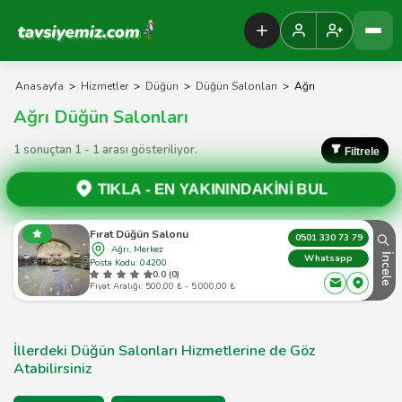
Tavsiyemiz Anasayfa
Anasayfa
>
Hizmetler
>
Düğün
>
Düğün Salonları
>
Ağrı
Ağrı Düğün Salonları
1 sonuçtan 1 - 1 arası gösteriliyor.
Filtrele
TIKLA -
EN YAKININDAKİNİ BUL
Fırat Düğün Salonu
0501 330 73 79
Ağrı, Merkez
İncele
Whatsapp
Posta Kodu: 04200
0.0 (0)
Fiyat Aralığı: 500,00 ₺ - 5.000,00 ₺
İllerdeki Düğün Salonları Hizmetlerine de Göz
Atabilirsiniz