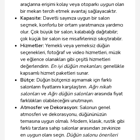
araçlarına erişimi kolay veya otoparkı
uygun
olan
bir mekan tercih etmek avantaj sağlayacaktır.
Kapasite:
Davetli sayınıza uygun bir salon
seçmek, konforlu bir ortam yaratmanıza yardımcı
olur. Çok büyük bir salon, kalabalığı dağıtabilir;
çok küçük bir salon ise misafirlerinizi sıkıştırabilir.
Hizmetler:
Yemekli veya yemeksiz düğün
seçenekleri, fotoğraf ve video hizmetleri, müzik
ve eğlence olanakları gibi çeşitli hizmetleri
değerlendirin.
En iyi düğün mekanları
, genellikle
kapsamlı hizmet paketleri sunar.
Bütçe:
Düğün bütçenizi aşmamak için farklı
salonların fiyatlarını karşılaştırın.
Ağrı nikah
salonları
ve
Ağrı düğün salonları
arasında fiyat
farklılıkları olabileceğini unutmayın.
Atmosfer ve Dekorasyon:
Salonun genel
atmosferi ve dekorasyonu, düğününüzün
temasına uygun olmalı. Modern, klasik, rustik gibi
farklı tarzlara sahip salonlar arasından zevkinize
en
uygun
olanı seçin.
Düğün salonu önerileri