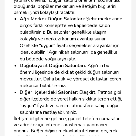
yapmak önemli. "Düğün salonu önerileri" söz konusu
olduğunda, popüler mekanları ve iletişim bilgilerini
bilmek işinizi kolaylaştıracaktır.
Ağrı Merkez Düğün Salonları:
Şehir merkezinde
birçok farklı konseptte ve kapasitede salon
bulabilirsiniz. Bu salonlar genellikle ulaşım
kolaylığı ve merkezi konum avantajı sunar.
Özellikle "uygun" fiyatlı seçenekler arayanlar için
ideal olabilir. "Ağrı nikah salonları" da genellikle
bu bölgede yoğunlaşmıştır.
Doğubayazıt Düğün Salonları:
Ağrı'nın bu
önemli ilçesinde de dikkat çekici düğün salonları
mevcuttur. Daha butik ve yöresel detaylar içeren
mekanlar bulabilirsiniz.
Diğer İlçelerdeki Salonlar:
Eleşkirt, Patnos gibi
diğer ilçelerde de yerel halkın sıklıkla tercih ettiği,
"uygun" fiyatlı ve samimi atmosfere sahip düğün
salonlarına rastlayabilirsiniz.
İletişim bilgilerine gelince, güncel telefon numaraları
ve adresler için internet araştırması yapmanızı
öneririz. Beğendiğiniz mekanlarla iletişime geçerek