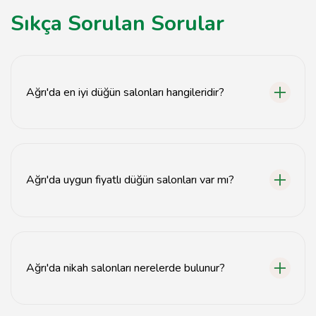
Sıkça Sorulan Sorular
Ağrı'da en iyi düğün salonları hangileridir?
Ağrı'da en iyi düğün salonları arasında Şehir Düğün
Salonu, Ağrı Düğün Sarayı ve Yıldız Düğün Salonu
bulunmaktadır.
Ağrı'da uygun fiyatlı düğün salonları var mı?
Evet, Ağrı'da uygun fiyatlı düğün salonları mevcuttur.
Özellikle yerel işletmelerde uygun paketler
bulabilirsiniz.
Ağrı'da nikah salonları nerelerde bulunur?
Ağrı'da nikah salonları genellikle şehir merkezinde ve