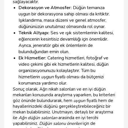
sağlayacaktır.
Dekorasyon ve Atmosfer:
Düğün temanıza
uygun bir dekorasyona sahip olması da kritiktir.
Işıklandırma, masa düzeni ve genel atmosfer,
düğününüzün unutulmaz olmasında rol oynar.
Teknik Altyapı:
Ses ve ışık sistemlerinin kalitesi,
eğlencenin kesintisiz devamlılığı için önemlidir.
Ayrıca, jeneratör gibi ek önlemlerin de
bulunduğundan emin olun.
Ek Hizmetler:
Catering hizmetleri, fotoğraf ve
video çekimi gibi ek hizmetlerin kalitesi, düğün
organizasyonunuzu kolaylaştırır. Tüm bu
hizmetlerin
uygun
fiyatlı olması da bütçenizi
korumanıza yardımcı olur.
Sonuç olarak, Ağrı nikah salonları ve en iyi düğün
mekanları konusunda araştırma yaparken, bu kriterleri
göz önünde bulundurarak, hem
uygun
fiyatlı hem de
hayallerinizdeki düğünü gerçekleştirebileceğiniz bir
mekan bulabilirsiniz. Unutmayın, detaylı bir araştırma
ile
Ağrı düğün salonları
arasinda en iyi tercihi
yapabilirsiniz.
Düğün salonu önerileri
için de