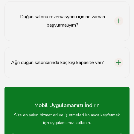
çevresinde yer almaktadır. Belediyenin resmi web
sitesinden bilgi alabilirsiniz.
Düğün salonu rezervasyonu için ne zaman
başvurmalıyım?
Düğün salonu rezervasyonunu en az 3-6 ay öncesinden
yapmanız önerilir.
Ağrı düğün salonlarında kaç kişi kapasite var?
Ağrı düğün salonlarının kapasitesi genellikle 100 ile 500
kişi arasında değişmektedir.
Mobil Uygulamamızı İndirin
Size en yakın hizmetleri ve işletmeleri kolayca keşfetmek
için uygulamamızı kullanın.