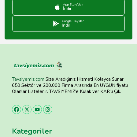
App Store'dan
İndir
Google Play'den
İndir
Tavsiyemiz.com
Size Aradığınız Hizmeti Kolayca Sunar
650 Sektör ve 200.000 Firma Arasında En UYGUN fiyatlı
Olanlar Listelenir. TAVSİYEMİZ’e Kulak ver KAR’lı Çık.
Kategoriler