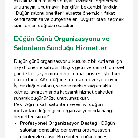
müsaitlik durumlarını ve fiyat tekliflerini öğrenmeyi
unutmayın. Unutmayın, her çiftin beklentisi farklıdır.
"Düğün salonu önerileri" elbette önemlidir, fakat
kendi tarzınıza ve bütçenize en "uygun" olanı seçmek
sizin için en doğrusu olacaktır.
Düğün Günü Organizasyonu ve
Salonların Sunduğu Hizmetler
Düğün günü organizasyonu, kusursuz bir kutlama için
hayati öneme sahiptir. Birçok gelin ve damat, bu özel
günde her şeyin mükemmel olmasını ister. İşte tam
bu noktada,
Ağrı düğün salonları
devreye giriyor!
İyi bir düğün salonu, sadece mekan sağlamakla
kalmaz, aynı zamanda kapsamlı hizmet paketleri
sunarak düğününüzü unutulmaz kılar.
Peki,
Ağrı nikah salonları
ve
en iyi düğün
mekanları
düğün günü organizasyonunda hangi
hizmetleri sunar?
Profesyonel Organizasyon Desteği:
Düğün
salonları genellikle deneyimli organizasyon
ekipleriyle çalışır. Bu ekipler, düğün öncesi