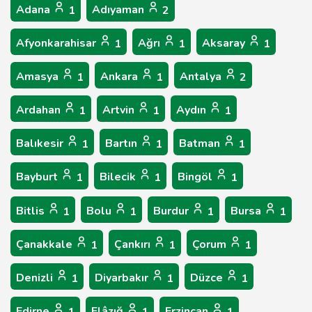
Adana
Adıyaman
1
2
Afyonkarahisar
Ağrı
Aksaray
1
1
1
Amasya
Ankara
Antalya
1
1
2
Ardahan
Artvin
Aydın
1
1
1
Balıkesir
Bartın
Batman
1
1
1
Bayburt
Bilecik
Bingöl
1
1
1
Bitlis
Bolu
Burdur
Bursa
1
1
1
1
Çanakkale
Çankırı
Çorum
1
1
1
Denizli
Diyarbakır
Düzce
1
1
1
Edirne
Elâzığ
Erzincan