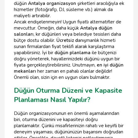
düğün
Antalya organizasyon
şirketleri aracılığıyla ek
hizmetler (fotoğrafçı, DJ, süsleme vb.) almak da
maliyeti artırabilir.
Ancak endişelenmeyin! Uygun fiyatlı alternatifler de
mevcuttur. Örneğin, daha küçük
Antalya düğün
salonları
, kır düğünleri veya belediye tesisleri daha
bütçe dostu olabilir.
Ücretsiz d
anışmanlık hizmeti
sunan firmalardan fiyat teklifi alarak karşılaştırma
yapabilirsiniz. İyi bir
düğün planlama
ile bütçenizi
doğru yöneterek, hayallerinizdeki düğünü uygun bir
fiyata gerçekleştirebilirsiniz. Unutmayın,
en iyi düğün
mekanları
her zaman en pahalı olanlar değildir!
Önemli olan, sizin için en uygun olanı bulmaktır.
Düğün Oturma Düzeni ve Kapasite
Planlaması Nasıl Yapılır?
Düğün organizasyonunun en önemli aşamalarından
biri, oturma düzenini ve kapasiteyi doğru
planlamaktır. Çünkü misafirlerinizin rahatı ve keyifli bir
deneyim yaşaması, düğününüzün başarısını doğrudan
etkiler. Öncelikle, davetli listenizi netleştirmeniz