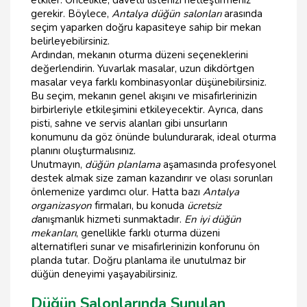
gerekir. Böylece,
Antalya düğün salonları
arasında
seçim yaparken doğru kapasiteye sahip bir mekan
belirleyebilirsiniz.
Ardından, mekanın oturma düzeni seçeneklerini
değerlendirin. Yuvarlak masalar, uzun dikdörtgen
masalar veya farklı kombinasyonlar düşünebilirsiniz.
Bu seçim, mekanın genel akışını ve misafirlerinizin
birbirleriyle etkileşimini etkileyecektir. Ayrıca, dans
pisti, sahne ve servis alanları gibi unsurların
konumunu da göz önünde bulundurarak, ideal oturma
planını oluşturmalısınız.
Unutmayın,
düğün planlama
aşamasında profesyonel
destek almak size zaman kazandırır ve olası sorunları
önlemenize yardımcı olur. Hatta bazı
Antalya
organizasyon
firmaları, bu konuda
ücretsiz
d
anışmanlık hizmeti sunmaktadır.
En iyi düğün
mekanları
, genellikle farklı oturma düzeni
alternatifleri sunar ve misafirlerinizin konforunu ön
planda tutar. Doğru planlama ile unutulmaz bir
düğün deneyimi yaşayabilirsiniz.
Düğün Salonlarında Sunulan