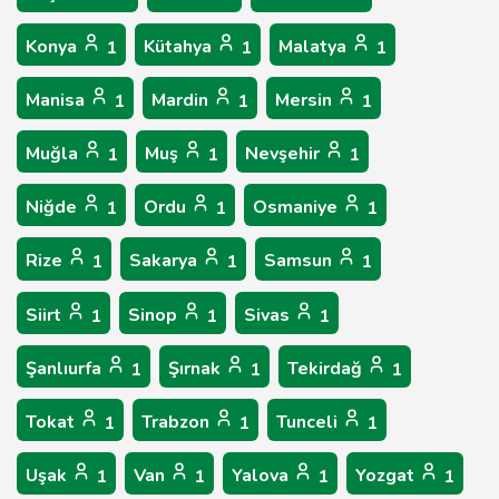
Konya
Kütahya
Malatya
1
1
1
Manisa
Mardin
Mersin
1
1
1
Muğla
Muş
Nevşehir
1
1
1
Niğde
Ordu
Osmaniye
1
1
1
Rize
Sakarya
Samsun
1
1
1
Siirt
Sinop
Sivas
1
1
1
Şanlıurfa
Şırnak
Tekirdağ
1
1
1
Tokat
Trabzon
Tunceli
1
1
1
Uşak
Van
Yalova
Yozgat
1
1
1
1