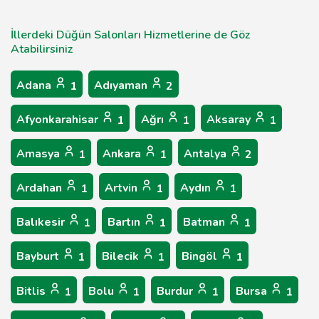
İllerdeki Düğün Salonları Hizmetlerine de Göz
Atabilirsiniz
Adana
Adıyaman
1
2
Afyonkarahisar
Ağrı
Aksaray
1
1
1
Amasya
Ankara
Antalya
1
1
2
Ardahan
Artvin
Aydın
1
1
1
Balıkesir
Bartın
Batman
1
1
1
Bayburt
Bilecik
Bingöl
1
1
1
Bitlis
Bolu
Burdur
Bursa
1
1
1
1