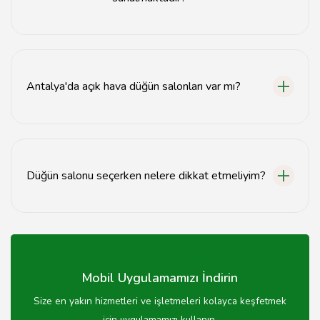
Düğün salonlarında genellikle yemek, dekorasyon, ses
ve ışık sistemleri gibi hizmetler sunulmaktadır.
Antalya'da açık hava düğün salonları var mı?
Evet, Antalya'da birçok açık hava düğün salonu
bulunmaktadır.
Düğün salonu seçerken nelere dikkat etmeliyim?
Düğün salonu seçerken mekanın kapasitesi, konumu,
fiyatları ve sunduğu hizmetler gibi faktörlere dikkat
etmelisiniz.
Mobil Uygulamamızı İndirin
Size en yakın hizmetleri ve işletmeleri kolayca keşfetmek
için uygulamamızı kullanın.