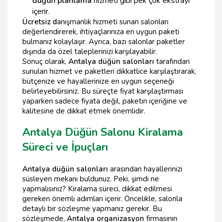
düğün planlama
hizmeti gibi pek çok ekstrayı
içerir.
Ücretsiz d
anışmanlık hizmeti sunan salonları
değerlendirerek, ihtiyaçlarınıza en uygun paketi
bulmanız kolaylaşır. Ayrıca, bazı salonlar paketler
dışında da özel taleplerinizi karşılayabilir.
Sonuç olarak,
Antalya düğün salonları
tarafından
sunulan hizmet ve paketleri dikkatlice karşılaştırarak,
bütçenize ve hayallerinize en uygun seçeneği
belirleyebilirsiniz. Bu süreçte fiyat karşılaştırması
yaparken sadece fiyata değil, paketin içeriğine ve
kalitesine de dikkat etmek önemlidir.
Antalya Düğün Salonu Kiralama
Süreci ve İpuçları
Antalya düğün salonları
arasından hayallerinizi
süsleyen mekanı buldunuz. Peki, şimdi ne
yapmalısınız? Kiralama süreci, dikkat edilmesi
gereken önemli adımları içerir. Öncelikle, salonla
detaylı bir sözleşme yapmanız gerekir. Bu
sözleşmede,
Antalya organizasyon
firmasının