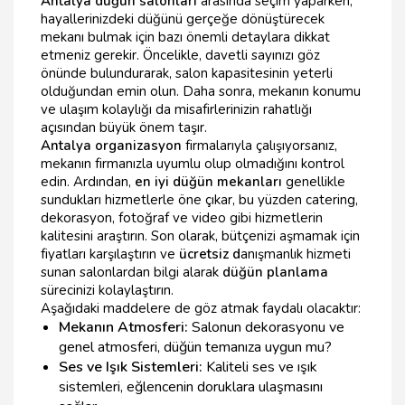
Antalya düğün salonları
arasında seçim yaparken,
hayallerinizdeki düğünü gerçeğe dönüştürecek
mekanı bulmak için bazı önemli detaylara dikkat
etmeniz gerekir. Öncelikle, davetli sayınızı göz
önünde bulundurarak, salon kapasitesinin yeterli
olduğundan emin olun. Daha sonra, mekanın konumu
ve ulaşım kolaylığı da misafirlerinizin rahatlığı
açısından büyük önem taşır.
Antalya organizasyon
firmalarıyla çalışıyorsanız,
mekanın firmanızla uyumlu olup olmadığını kontrol
edin. Ardından,
en iyi düğün mekanları
genellikle
sundukları hizmetlerle öne çıkar, bu yüzden catering,
dekorasyon, fotoğraf ve video gibi hizmetlerin
kalitesini araştırın. Son olarak, bütçenizi aşmamak için
fiyatları karşılaştırın ve
ücretsiz d
anışmanlık hizmeti
sunan salonlardan bilgi alarak
düğün planlama
sürecinizi kolaylaştırın.
Aşağıdaki maddelere de göz atmak faydalı olacaktır:
Mekanın Atmosferi:
Salonun dekorasyonu ve
genel atmosferi, düğün temanıza uygun mu?
Ses ve Işık Sistemleri:
Kaliteli ses ve ışık
sistemleri, eğlencenin doruklara ulaşmasını