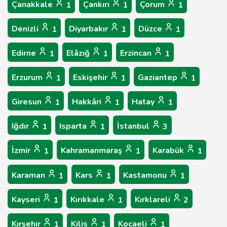
Çanakkale
Çankırı
Çorum
1
1
1
Denizli
Diyarbakır
Düzce
1
1
1
Edirne
Elâzığ
Erzincan
1
1
1
Erzurum
Eskişehir
Gaziantep
1
1
1
Giresun
Hakkâri
Hatay
1
1
1
Iğdır
Isparta
İstanbul
1
1
3
İzmir
Kahramanmaraş
Karabük
1
1
1
Karaman
Kars
Kastamonu
1
1
1
Kayseri
Kırıkkale
Kırklareli
1
1
2
Kırşehir
Kilis
Kocaeli
1
1
1