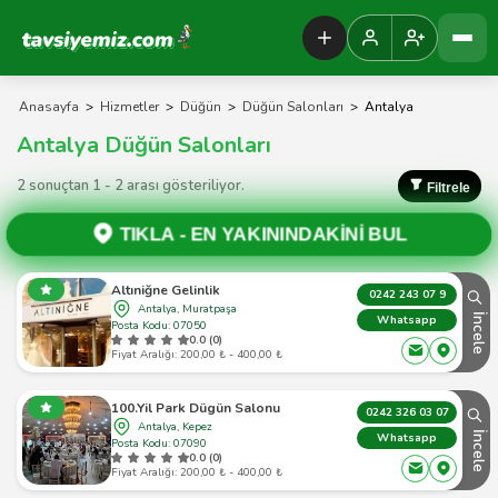
Tavsiyemiz Anasayfa
Anasayfa
>
Hizmetler
>
Düğün
>
Düğün Salonları
>
Antalya
Antalya Düğün Salonları
2 sonuçtan 1 - 2 arası gösteriliyor.
Filtrele
TIKLA -
EN YAKININDAKİNİ BUL
Altıniğne Gelinlik
0242 243 07 9
Antalya, Muratpaşa
İncele
Whatsapp
Posta Kodu: 07050
0.0 (0)
Fiyat Aralığı: 200,00 ₺ - 400,00 ₺
100.Yil Park Dügün Salonu
0242 326 03 07
Antalya, Kepez
İncele
Whatsapp
Posta Kodu: 07090
0.0 (0)
Fiyat Aralığı: 200,00 ₺ - 400,00 ₺