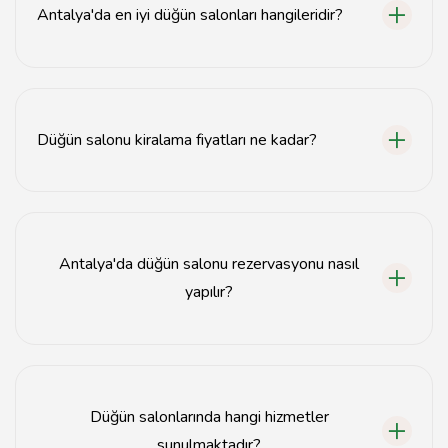
Antalya'da en iyi düğün salonları hangileridir?
Antalya'da en iyi düğün salonları arasında X, Y ve Z
mekanları bulunmaktadır.
Düğün salonu kiralama fiyatları ne kadar?
Düğün salonu kiralama fiyatları mekanın büyüklüğüne
ve hizmetlere göre değişiklik göstermektedir,
genellikle 5000 TL'den başlamaktadır.
Antalya'da düğün salonu rezervasyonu nasıl
yapılır?
Antalya'da düğün salonu rezervasyonu, mekanın web
sitesi üzerinden veya doğrudan iletişime geçerek
yapılabilir.
Düğün salonlarında hangi hizmetler
sunulmaktadır?