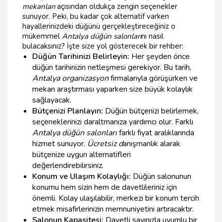
mekanları
açısından oldukça zengin seçenekler
sunuyor. Peki, bu kadar çok alternatif varken
hayallerinizdeki düğünü gerçekleştireceğiniz o
mükemmel
Antalya düğün salonları
nı nasıl
bulacaksınız? İşte size yol gösterecek bir rehber:
Düğün Tarihinizi Belirleyin:
Her şeyden önce
düğün tarihinizin netleşmesi gerekiyor. Bu tarih,
Antalya organizasyon
firmalarıyla görüşürken ve
mekan araştırması yaparken size büyük kolaylık
sağlayacak.
Bütçenizi Planlayın:
Düğün bütçenizi belirlemek,
seçeneklerinizi daraltmanıza yardımcı olur. Farklı
Antalya düğün salonları
farklı fiyat aralıklarında
hizmet sunuyor.
Ücretsiz d
anışmanlık alarak
bütçenize uygun alternatifleri
değerlendirebilirsiniz.
Konum ve Ulaşım Kolaylığı:
Düğün salonunun
konumu hem sizin hem de davetlileriniz için
önemli. Kolay ulaşılabilir, merkezi bir konum tercih
etmek misafirlerinizin memnuniyetini artıracaktır.
Salonun Kapasitesi:
Davetli sayınızla uyumlu bir