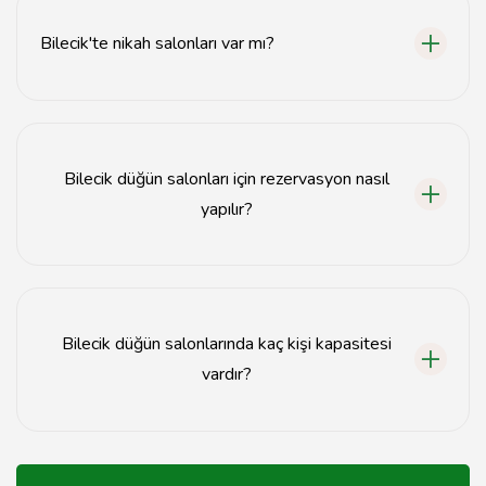
TL'den başlayıp 20.000 TL'ye kadar çıkmaktadır.
Bilecik'te nikah salonları var mı?
Evet, Bilecik'te çeşitli nikah salonları bulunmaktadır ve
bunlar genellikle düğün salonlarıyla aynı mekanlarda
hizmet vermektedir.
Bilecik düğün salonları için rezervasyon nasıl
yapılır?
Bilecik düğün salonları için rezervasyon yapmak için
doğrudan salonun iletişim numarasını arayabilir veya
web sitelerinden online rezervasyon yapabilirsiniz.
Bilecik düğün salonlarında kaç kişi kapasitesi
vardır?
Bilecik düğün salonlarının kapasitesi genellikle 100 ile
500 kişi arasında değişmektedir.