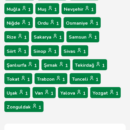
Muğla
Muş
Nevşehir
1
1
1
Niğde
Ordu
Osmaniye
1
1
1
Rize
Sakarya
Samsun
1
1
1
Siirt
Sinop
Sivas
1
1
1
Şanlıurfa
Şırnak
Tekirdağ
1
1
1
Tokat
Trabzon
Tunceli
1
1
1
Uşak
Van
Yalova
Yozgat
1
1
1
1
Zonguldak
1