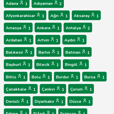
Adana
Adıyaman
1
2
Afyonkarahisar
Ağrı
Aksaray
1
1
1
Amasya
Ankara
Antalya
1
1
2
Ardahan
Artvin
Aydın
1
1
1
Balıkesir
Bartın
Batman
1
1
1
Bayburt
Bilecik
Bingöl
1
1
1
Bitlis
Bolu
Burdur
Bursa
1
1
1
1
Çanakkale
Çankırı
Çorum
1
1
1
Denizli
Diyarbakır
Düzce
1
1
1
Edirne
Elâzığ
Erzincan