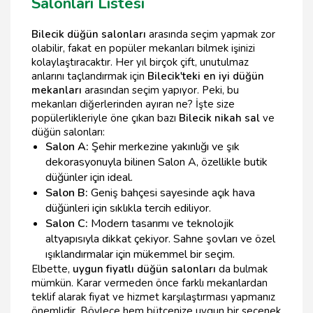
Salonları Listesi
Bilecik düğün salonları
arasında seçim yapmak zor
olabilir, fakat en popüler mekanları bilmek işinizi
kolaylaştıracaktır. Her yıl birçok çift, unutulmaz
anlarını taçlandırmak için
Bilecik'teki en iyi düğün
mekanları
arasından seçim yapıyor. Peki, bu
mekanları diğerlerinden ayıran ne? İşte size
popülerlikleriyle öne çıkan bazı
Bilecik nikah sal
ve
düğün salonları:
Salon A:
Şehir merkezine yakınlığı ve şık
dekorasyonuyla bilinen Salon A, özellikle butik
düğünler için ideal.
Salon B:
Geniş bahçesi sayesinde açık hava
düğünleri için sıklıkla tercih ediliyor.
Salon C:
Modern tasarımı ve teknolojik
altyapısıyla dikkat çekiyor. Sahne şovları ve özel
ışıklandırmalar için mükemmel bir seçim.
Elbette,
uygun fiyatlı düğün salonları
da bulmak
mümkün. Karar vermeden önce farklı mekanlardan
teklif alarak fiyat ve hizmet karşılaştırması yapmanız
önemlidir. Böylece hem bütçenize uygun bir seçenek