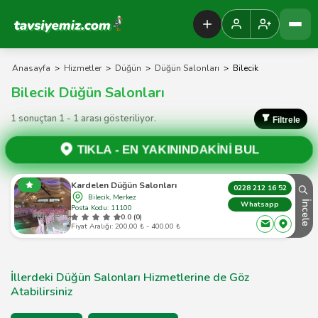
Tavsiyemiz Anasayfa
Anasayfa
>
Hizmetler
>
Düğün
>
Düğün Salonları
>
Bilecik
Bilecik Düğün Salonları
1 sonuçtan 1 - 1 arası gösteriliyor.
Filtrele
TIKLA -
EN YAKININDAKİNİ BUL
Kardelen Düğün Salonları
0228 212 16 52
Bilecik, Merkez
İncele
Whatsapp
Posta Kodu: 11100
0.0 (0)
Fiyat Aralığı: 200,00 ₺ - 400,00 ₺
İllerdeki Düğün Salonları Hizmetlerine de Göz
Atabilirsiniz