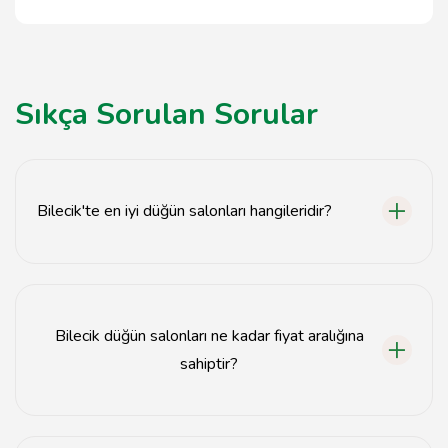
Sıkça Sorulan Sorular
Bilecik'te en iyi düğün salonları hangileridir?
Bilecik'teki en iyi düğün salonları arasında Şato Düğün
Salonu, Bilecik Düğün Sarayı ve Göl Düğün Salonu
bulunmaktadır.
Bilecik düğün salonları ne kadar fiyat aralığına
sahiptir?
Bilecik düğün salonlarının fiyatları genellikle 5.000