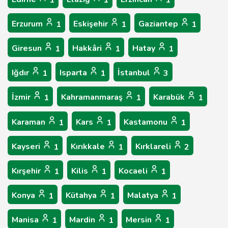
1
1
1
Erzurum
Eskişehir
Gaziantep
1
1
1
Giresun
Hakkâri
Hatay
1
1
1
Iğdır
Isparta
İstanbul
1
1
3
İzmir
Kahramanmaraş
Karabük
1
1
1
Karaman
Kars
Kastamonu
1
1
1
Kayseri
Kırıkkale
Kırklareli
1
1
2
Kırşehir
Kilis
Kocaeli
1
1
1
Konya
Kütahya
Malatya
1
1
1
Manisa
Mardin
Mersin
1
1
1