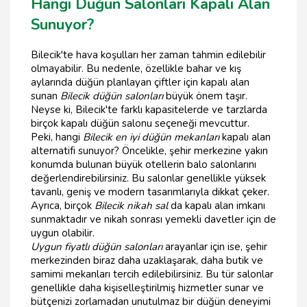
Hangi Düğün Salonları Kapalı Alan
Sunuyor?
Bilecik'te hava koşulları her zaman tahmin edilebilir
olmayabilir. Bu nedenle, özellikle bahar ve kış
aylarında düğün planlayan çiftler için kapalı alan
sunan
Bilecik düğün salonları
büyük önem taşır.
Neyse ki, Bilecik'te farklı kapasitelerde ve tarzlarda
birçok kapalı düğün salonu seçeneği mevcuttur.
Peki, hangi
Bilecik en iyi düğün mekanları
kapalı alan
alternatifi sunuyor? Öncelikle, şehir merkezine yakın
konumda bulunan büyük otellerin balo salonlarını
değerlendirebilirsiniz. Bu salonlar genellikle yüksek
tavanlı, geniş ve modern tasarımlarıyla dikkat çeker.
Ayrıca, birçok
Bilecik nikah sal
da kapalı alan imkanı
sunmaktadır ve nikah sonrası yemekli davetler için de
uygun olabilir.
Uygun fiyatlı düğün salonları
arayanlar için ise, şehir
merkezinden biraz daha uzaklaşarak, daha butik ve
samimi mekanları tercih edilebilirsiniz. Bu tür salonlar
genellikle daha kişiselleştirilmiş hizmetler sunar ve
bütçenizi zorlamadan unutulmaz bir düğün deneyimi