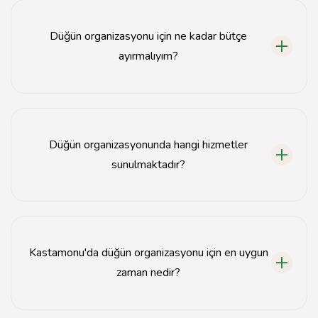
arasında Tavsiyemiz, Düğün Hayali ve Kastamonu
Düğün Planlama yer almaktadır.
Düğün organizasyonu için ne kadar bütçe
ayırmalıyım?
Düğün organizasyonu için bütçe, seçtiğiniz hizmetlere
göre değişiklik gösterir; genellikle 10.000 TL'den
başlayarak 100.000 TL'ye kadar çıkabilir.
Düğün organizasyonunda hangi hizmetler
sunulmaktadır?
Düğün organizasyonunda mekan seçimi, dekorasyon,
catering, fotoğrafçılık ve müzik hizmetleri gibi birçok
seçenek sunulmaktadır.
Kastamonu'da düğün organizasyonu için en uygun
zaman nedir?