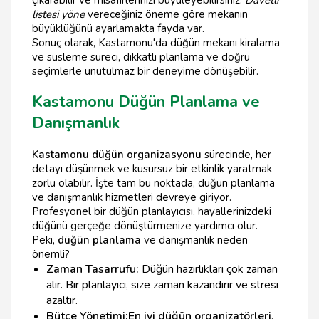
çıkarabilir ve misafirlerinizi büyüleyebilirsiniz.
Davetli
listesi yöne
vereceğiniz öneme göre mekanın
büyüklüğünü ayarlamakta fayda var.
Sonuç olarak, Kastamonu'da düğün mekanı kiralama
ve süsleme süreci, dikkatli planlama ve doğru
seçimlerle unutulmaz bir deneyime dönüşebilir.
Kastamonu Düğün Planlama ve
Danışmanlık
Kastamonu düğün organizasyonu
sürecinde, her
detayı düşünmek ve kusursuz bir etkinlik yaratmak
zorlu olabilir. İşte tam bu noktada, düğün planlama
ve danışmanlık hizmetleri devreye giriyor.
Profesyonel bir düğün planlayıcısı, hayallerinizdeki
düğünü gerçeğe dönüştürmenize yardımcı olur.
Peki,
düğün planlama
ve danışmanlık neden
önemli?
Zaman Tasarrufu:
Düğün hazırlıkları çok zaman
alır. Bir planlayıcı, size zaman kazandırır ve stresi
azaltır.
Bütçe Yönetimi:
En iyi düğün organizatörleri
,