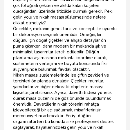
çok fotoğrafı çekilen ve akılda kalan köşeleri
olacağından, üzerinde titizlikle durmak gerekir. Peki,
gelin yolu ve nikah masası süslemesinde nelere
dikkat etmeliyiz?
Öncelikle, mekanın genel tarzı ve konsepti ile uyumlu
bir dekorasyon seçmek önemlidir. Örneğin, kır
düğünü için doğal çiçekler ve ahşap detaylar ön
plana çıkarken, daha modern bir mekanda şık ve
minimalist tasarımlar tercih edilebilir.
Düğün
planlama
aşamasında mekanla koordine olarak,
süslemelerin yerleşimi ve boyutu konusunda fikir
alışverişinde bulunmak faydalı olacaktır.
Nikah masası süslemelerinde ise çiftin zevkleri ve
tercihleri ön planda olmalıdır. Çiçekler, mumlar,
şamdanlar ve diğer dekoratif objelerle masayı
kişiselleştirebilirsiniz. Ayrıca,
davetli listesi yöne
lik
olarak masa düzenini de göz önünde bulundurmak
önemlidir. Davetlilerin nikah törenini rahatça
izleyebileceği bir açı sağlamak, misafirlerinizin
memnuniyetini artıracaktır.
En iyi düğün
organizatörleri
bu konuda size profesyonel destek
sağlayarak, hayallerinizdeki gelin yolu ve nikah