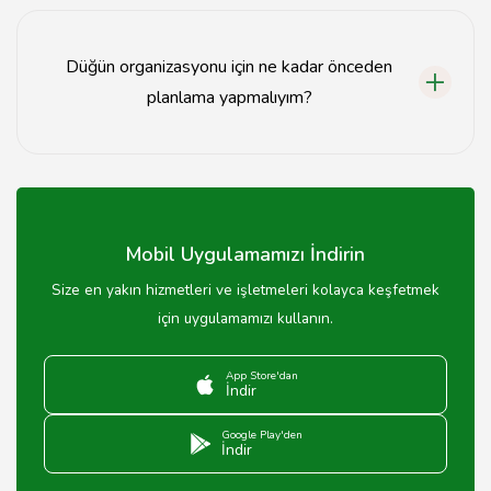
Kastamonu'da düğün organizasyonu için en uygun
zaman genellikle bahar ve yaz aylarıdır; bu dönemlerde
hava koşulları daha elverişlidir.
Düğün organizasyonu için ne kadar önceden
planlama yapmalıyım?
Düğün organizasyonu için en az 6-12 ay öncesinden
planlama yapmanız önerilir.
Mobil Uygulamamızı İndirin
Size en yakın hizmetleri ve işletmeleri kolayca keşfetmek
için uygulamamızı kullanın.
App Store'dan
İndir
Google Play'den
İndir