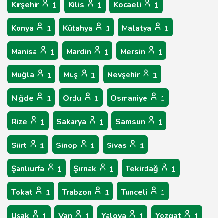
Kırşehir
Kilis
Kocaeli
1
1
1
Konya
Kütahya
Malatya
1
1
1
Manisa
Mardin
Mersin
1
1
1
Muğla
Muş
Nevşehir
1
1
1
Niğde
Ordu
Osmaniye
1
1
1
Rize
Sakarya
Samsun
1
1
1
Siirt
Sinop
Sivas
1
1
1
Şanlıurfa
Şırnak
Tekirdağ
1
1
1
Tokat
Trabzon
Tunceli
1
1
1
Uşak
Van
Yalova
Yozgat
1
1
1
1