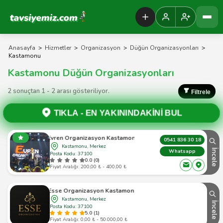
Tavsiyemiz Anasayfa
Anasayfa
>
Hizmetler
>
Organizasyon
>
Düğün Organizasyonları
>
Kastamonu
Kastamonu Düğün Organizasyonları
2 sonuçtan 1 - 2 arası gösteriliyor.
Filtrele
TIKLA -
EN YAKININDAKİNİ BUL
Evren Organizasyon Kastamonu
0541 836 30 18
Kastamonu, Merkez
İncele
Whatsapp
Posta Kodu: 37100
0.0 (0)
Fiyat Aralığı: 200,00 ₺ - 400,00 ₺
Esse Organizasyon Kastamonu
Kastamonu, Merkez
İncele
Posta Kodu: 37100
5.0 (1)
Fiyat Aralığı: 0,00 ₺ - 50.000,00 ₺