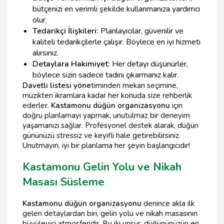
bütçenizi en verimli şekilde kullanmanıza yardımcı
olur.
Tedarikçi İlişkileri:
Planlayıcılar, güvenilir ve
kaliteli tedarikçilerle çalışır. Böylece en iyi hizmeti
alırsınız.
Detaylara Hakimiyet:
Her detayı düşünürler,
böylece sizin sadece tadını çıkarmanız kalır.
Davetli listesi yöne
timinden mekan seçimine,
müzikten ikramlara kadar her konuda size rehberlik
ederler.
Kastamonu düğün organizasyonu
için
doğru planlamayı yapmak, unutulmaz bir deneyim
yaşamanızı sağlar. Profesyonel destek alarak, düğün
gününüzü stressiz ve keyifli hale getirebilirsiniz.
Unutmayın, iyi bir planlama her şeyin başlangıcıdır!
Kastamonu Gelin Yolu ve Nikah
Masası Süsleme
Kastamonu düğün organizasyonu
denince akla ilk
gelen detaylardan biri, gelin yolu ve nikah masasının
büyüleyici atmosferidir. Bu iki unsur, düğününüzün en