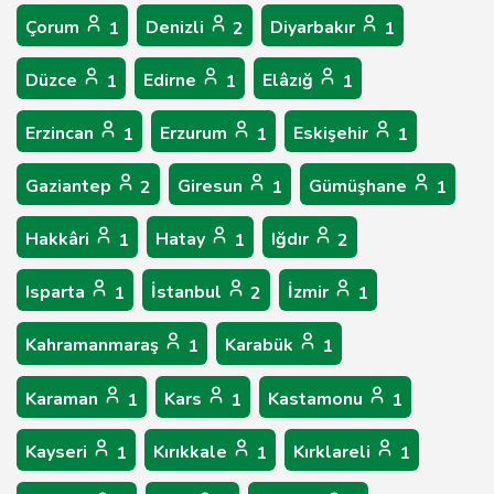
Çorum
Denizli
Diyarbakır
1
2
1
Düzce
Edirne
Elâzığ
1
1
1
Erzincan
Erzurum
Eskişehir
1
1
1
Gaziantep
Giresun
Gümüşhane
2
1
1
Hakkâri
Hatay
Iğdır
1
1
2
Isparta
İstanbul
İzmir
1
2
1
Kahramanmaraş
Karabük
1
1
Karaman
Kars
Kastamonu
1
1
1
Kayseri
Kırıkkale
Kırklareli
1
1
1