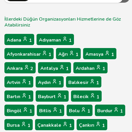
İllerdeki Düğün Organizasyonları Hizmetlerine de Göz
Atabilirsiniz
Adana
Adıyaman
1
1
Afyonkarahisar
Ağrı
Amasya
1
1
1
Ankara
Antalya
Ardahan
2
1
1
Artvin
Aydın
Balıkesir
1
1
1
Bartın
Bayburt
Bilecik
1
1
1
Bingöl
Bitlis
Bolu
Burdur
1
1
1
1
Bursa
Çanakkale
Çankırı
1
1
1