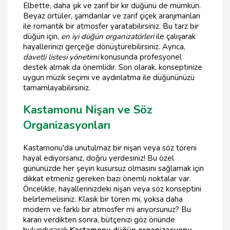
Elbette, daha şık ve zarif bir kır düğünü de mümkün.
Beyaz örtüler, şamdanlar ve zarif çiçek aranjmanları
ile romantik bir atmosfer yaratabilirsiniz. Bu tarz bir
düğün için,
en iyi düğün organizatörleri
ile çalışarak
hayallerinizi gerçeğe dönüştürebilirsiniz. Ayrıca,
davetli listesi yönetimi
konusunda profesyonel
destek almak da önemlidir. Son olarak, konseptinize
uygun müzik seçimi ve aydınlatma ile düğününüzü
tamamlayabilirsiniz.
Kastamonu Nişan ve Söz
Organizasyonları
Kastamonu'da unutulmaz bir nişan veya söz töreni
hayal ediyorsanız, doğru yerdesiniz! Bu özel
gününüzde her şeyin kusursuz olmasını sağlamak için
dikkat etmeniz gereken bazı önemli noktalar var.
Öncelikle, hayallerinizdeki nişan veya söz konseptini
belirlemelisiniz. Klasik bir tören mi, yoksa daha
modern ve farklı bir atmosfer mi arıyorsunuz? Bu
kararı verdikten sonra, bütçenizi göz önünde
bulundurarak
Kastamonu düğün organizasyonu