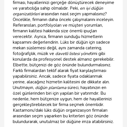
firması, hayallerinizi gerçeğe dönüştürecek deneyime
ve yaratıcılığa sahip olmalıdır. Peki,
en iyi düğün
organizatörleri
arasından nasıl seçim yapmalısınız?
Öncelikle, firmanın daha önceki çalışmalarını inceleyin.
Referansları, portfolyoları ve müşteri yorumları,
firmanın kalitesi hakkında size önemli ipuçları
verecektir. Ayrıca, firmanın sunduğu hizmetlerin
kapsamını değerlendirin. Lüks bir düğün için sadece
mekan süslemesi değil, aynı zamanda catering,
fotoğrafçılık, müzik ve
davetli listesi yöne
timi gibi
konularda da profesyonel destek almanız gerekebilir.
Elbette, bütçenizi de göz önünde bulundurmalısınız.
Farklı firmalardan teklif alarak fiyat karşılaştırması
yapabilirsiniz. Ancak, sadece fiyata odaklanmak
yerine, alacağınız hizmetin kalitesini de dikkate alın.
Unutmayın,
düğün planlama
süreci, hayatınızın en
özel günlerinden biri için yapılan bir yatırımdır. Bu
nedenle, hem bütçenize uygun, hem de hayallerinizi
gerçekleştirebilecek bir firma seçmek önemlidir.
Kastamonu'daki lüks düğün organizasyon firmaları
arasından seçim yaparken bu kriterleri göz önünde
bulundurarak, unutulmaz bir düğüne imza atabilirsiniz.