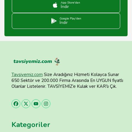
App Store'dan
İndir
Google Play'den
İndir
Tavsiyemiz.com
Size Aradığınız Hizmeti Kolayca Sunar
650 Sektör ve 200.000 Firma Arasında En UYGUN fiyatlı
Olanlar Listelenir. TAVSİYEMİZ’e Kulak ver KAR’lı Çık.
Kategoriler