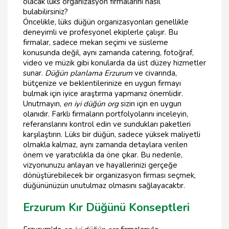
olacak lüks organizasyon firmalarını nasıl
bulabilirsiniz?
Öncelikle, lüks düğün organizasyonları genellikle
deneyimli ve profesyonel ekiplerle çalışır. Bu
firmalar, sadece mekan seçimi ve süsleme
konusunda değil, aynı zamanda catering, fotoğraf,
video ve müzik gibi konularda da üst düzey hizmetler
sunar.
Düğün planlama Erzurum
ve civarında,
bütçenize ve beklentilerinize en uygun firmayı
bulmak için iyice araştırma yapmanız önemlidir.
Unutmayın,
en iyi düğün org
sizin için en uygun
olanıdır. Farklı firmaların portfolyolarını inceleyin,
referanslarını kontrol edin ve sundukları paketleri
karşılaştırın. Lüks bir düğün, sadece yüksek maliyetli
olmakla kalmaz, aynı zamanda detaylara verilen
önem ve yaratıcılıkla da öne çıkar. Bu nedenle,
vizyonunuzu anlayan ve hayallerinizi gerçeğe
dönüştürebilecek bir organizasyon firması seçmek,
düğününüzün unutulmaz olmasını sağlayacaktır.
Erzurum Kır Düğünü Konseptleri