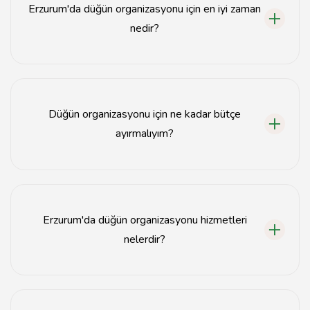
Erzurum'da düğün organizasyonu için en iyi zaman
nedir?
Erzurum'da düğün organizasyonu için en uygun zaman
genellikle yaz aylarıdır.
Düğün organizasyonu için ne kadar bütçe
ayırmalıyım?
Düğün organizasyonu bütçesi, mekan, misafir sayısı ve
hizmetlere göre değişiklik gösterir.
Erzurum'da düğün organizasyonu hizmetleri
nelerdir?
Düğün organizasyonu hizmetleri arasında mekan seçimi,
catering, dekorasyon ve fotoğrafçılık bulunur.