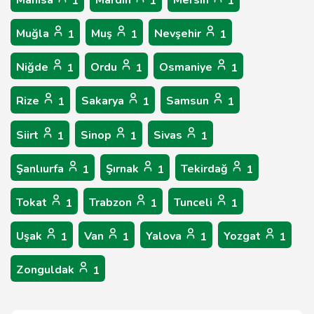
Manisa
Mardin
Mersin
1
1
1
Muğla
Muş
Nevşehir
1
1
1
Niğde
Ordu
Osmaniye
1
1
1
Rize
Sakarya
Samsun
1
1
1
Siirt
Sinop
Sivas
1
1
1
Şanlıurfa
Şırnak
Tekirdağ
1
1
1
Tokat
Trabzon
Tunceli
1
1
1
Uşak
Van
Yalova
Yozgat
1
1
1
1
Zonguldak
1