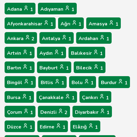
Adana
Adıyaman
1
1
Afyonkarahisar
Ağrı
Amasya
1
1
1
Ankara
Antalya
Ardahan
2
1
1
Artvin
Aydın
Balıkesir
1
1
1
Bartın
Bayburt
Bilecik
1
1
1
Bingöl
Bitlis
Bolu
Burdur
1
1
1
1
Bursa
Çanakkale
Çankırı
1
1
1
Çorum
Denizli
Diyarbakır
1
2
1
Düzce
Edirne
Elâzığ
1
1
1