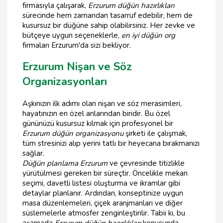
firmasıyla çalışarak,
Erzurum düğün hazırlıkları
sürecinde hem zamandan tasarruf edebilir, hem de
kusursuz bir düğüne sahip olabilirsiniz. Her zevke ve
bütçeye uygun seçeneklerle,
en iyi düğün org
firmaları Erzurum'da sizi bekliyor.
Erzurum Nişan ve Söz
Organizasyonları
Aşkınızın ilk adımı olan nişan ve söz merasimleri,
hayatınızın en özel anlarından biridir. Bu özel
gününüzü kusursuz kılmak için profesyonel bir
Erzurum düğün organizasyonu
şirketi ile çalışmak,
tüm stresinizi alıp yerini tatlı bir heyecana bırakmanızı
sağlar.
Düğün planlama Erzurum
ve çevresinde titizlikle
yürütülmesi gereken bir süreçtir. Öncelikle mekan
seçimi, davetli listesi oluşturma ve ikramlar gibi
detaylar planlanır. Ardından, konseptinize uygun
masa düzenlemeleri, çiçek aranjmanları ve diğer
süslemelerle atmosfer zenginleştirilir. Tabii ki, bu
aşamada
Erzurum düğün hazırlıkları
konusunda