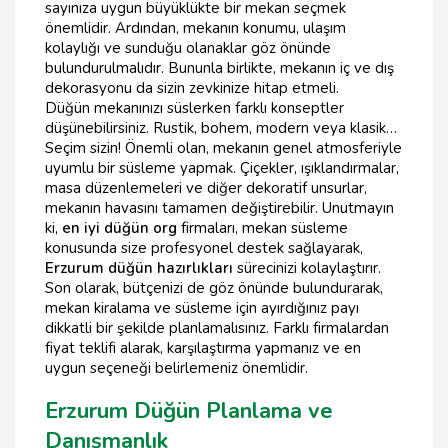
sayınıza uygun büyüklükte bir mekan seçmek
önemlidir. Ardından, mekanın konumu, ulaşım
kolaylığı ve sunduğu olanaklar göz önünde
bulundurulmalıdır. Bununla birlikte, mekanın iç ve dış
dekorasyonu da sizin zevkinize hitap etmeli.
Düğün mekanınızı süslerken farklı konseptler
düşünebilirsiniz. Rustik, bohem, modern veya klasik…
Seçim sizin! Önemli olan, mekanın genel atmosferiyle
uyumlu bir süsleme yapmak. Çiçekler, ışıklandırmalar,
masa düzenlemeleri ve diğer dekoratif unsurlar,
mekanın havasını tamamen değiştirebilir. Unutmayın
ki,
en iyi düğün org
firmaları, mekan süsleme
konusunda size profesyonel destek sağlayarak,
Erzurum düğün hazırlıkları
sürecinizi kolaylaştırır.
Son olarak, bütçenizi de göz önünde bulundurarak,
mekan kiralama ve süsleme için ayırdığınız payı
dikkatli bir şekilde planlamalısınız. Farklı firmalardan
fiyat teklifi alarak, karşılaştırma yapmanız ve en
uygun seçeneği belirlemeniz önemlidir.
Erzurum Düğün Planlama ve
Danışmanlık