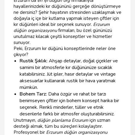
Erzurum'da
en iyi düğün org
firmalarıyla
hayallerinizdeki kır düğününü gerçeğe dönüştürmeye
ne dersiniz? Şehir hayatının stresinden uzaklaşmak ve
doğayla iç içe bir kutlama yapmak isteyen çiftler için
kır düğünleri ideal bir seçenek sunuyor.
Erzurum
düğün organizasyonu
firmaları, bu özel gününüzü
unutulmaz kılacak çeşitli konseptler ve hizmetler
sunuyor.
Peki, Erzurum kır düğünü konseptlerinde neler öne
çıkıyor?
Rustik Şıklık:
Ahşap detaylar, doğal çiçekler ve
samimi bir atmosferle kır düğününüze sıcaklık
katabilirsiniz. Jüt ipler, hasır detaylar ve vintage
aksesuarlar kullanarak rustik bir hava yaratmak
mümkün.
Bohem Tarz:
Daha özgür ve rahat bir tarzı
benimseyen çiftler için bohem konsept harika bir
seçenek. Renkli minderler, tüller ve etnik
desenlerle farklı bir atmosfer oluşturabilirsiniz.
Unutmayın,
düğün planlama Erzurum
için uzman
desteği almak, tüm bu süreçleri kolaylaştırır.
Profesyonel bir
Erzurum düğün organizasyonu