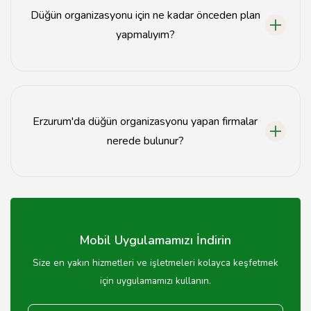
Düğün organizasyonu için ne kadar önceden plan
yapmalıyım?
Düğün organizasyonu için en az 6-12 ay önceden plan
yapmanız önerilir.
Erzurum'da düğün organizasyonu yapan firmalar
nerede bulunur?
Erzurum'da düğün organizasyonu yapan firmalar
genellikle şehir merkezinde ve çevresinde yer
almaktadır.
Mobil Uygulamamızı İndirin
Size en yakın hizmetleri ve işletmeleri kolayca keşfetmek
için uygulamamızı kullanın.