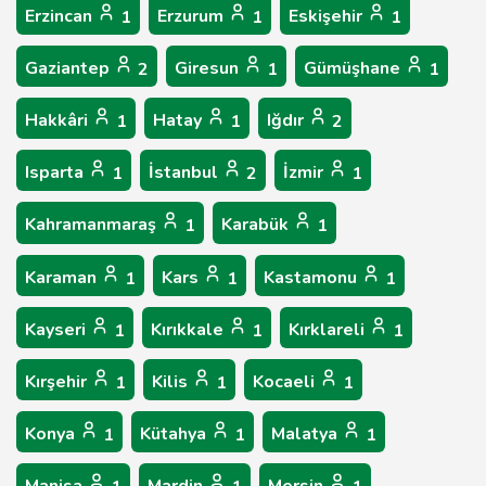
Erzincan
Erzurum
Eskişehir
1
1
1
Gaziantep
Giresun
Gümüşhane
2
1
1
Hakkâri
Hatay
Iğdır
1
1
2
Isparta
İstanbul
İzmir
1
2
1
Kahramanmaraş
Karabük
1
1
Karaman
Kars
Kastamonu
1
1
1
Kayseri
Kırıkkale
Kırklareli
1
1
1
Kırşehir
Kilis
Kocaeli
1
1
1
Konya
Kütahya
Malatya
1
1
1