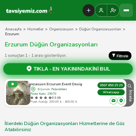
Tavsiyemiz Anasayfa
Anasayfa
>
Hizmetler
>
Organizasyon
>
Düğün Organizasyonları
>
Erzurum
Erzurum Düğün Organizasyonları
1 sonuçtan 1 - 1 arası gösteriliyor.
Filtrele
TIKLA -
EN YAKININDAKİNİ BUL
am Organizasyon Erzurum Event Designer & Wedding Planner
0507 650 25 25
Erzurum, Palandöken
İncele
Whatsapp
Posta Kodu: 25070
0.0 (0)
Fiyat Aralığı: 200,00 ₺ - 400,00 ₺
İllerdeki Düğün Organizasyonları Hizmetlerine de Göz
Atabilirsiniz