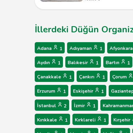
İllerdeki Düğün Organiz
Adana
Adıyaman
Afyonkara
1
1
Aydın
Balıkesir
Bartın
1
1
1
Çanakkale
Çankırı
Çorum
1
1
Erzurum
Eskişehir
Gaziante
1
1
İstanbul
İzmir
Kahramanma
2
1
Kırıkkale
Kırklareli
Kırşehir
1
1