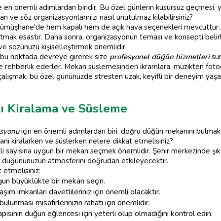
ve en önemli adımlardan biridir. Bu özel günlerin kusursuz geçmesi, yı
 ve söz organizasyonlarınızı nasıl unutulmaz kılabilirsiniz?
Gümüşhane'de hem kapalı hem de açık hava seçenekleri mevcuttur. A
ratmak esastır. Daha sonra, organizasyonun teması ve konsepti beli
 ve sözünüzü kişiselleştirmek önemlidir.
, bu noktada devreye girerek size
profesyonel düğün hizmetleri
sun
e rehberlik ederler. Mekan süslemesinden ikramlara, müzikten fotoğr
 çalışmak, bu özel gününüzde stresten uzak, keyifli bir deneyim yaş
 Kiralama ve Süsleme
syonu
için en önemli adımlardan biri, doğru düğün mekanını bulmak
ı kiralarken ve süslerken nelere dikkat etmelisiniz?
 sayısına uygun bir mekan seçmek önemlidir. Şehir merkezinde şık bi
 düğününüzün atmosferini doğrudan etkileyecektir.
 etmelisiniz:
gun büyüklükte bir mekan seçin.
m imkanları davetlileriniz için önemli olacaktır.
ulunması misafirlerinizin rahatı için önemlidir.
ısının düğün eğlencesi için yeterli olup olmadığını kontrol edin.