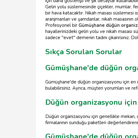
için daha gösterişli ve şık detaylar kullanabilir
Gelin yolu süslemesinde çiçekler, mumlar, fener
bir hava katacaktır. Nikah masası süslemesi ise
aranjmanları ve şamdanlar, nikah masasının o
Profesyonel bir
Gümüşhane düğün organiz
hayallerinizdeki gelin yolu ve nikah masası sü
sadece "evet" demenin tadını çıkarırsınız. Do
Sıkça Sorulan Sorular
Gümüşhane'de düğün organ
Gümüşhane'de düğün organizasyonu için en iy
bulabilirsiniz. Ayrıca, müşteri yorumları ve r
Düğün organizasyonu için 
Düğün organizasyonu için genellikle mekan, ca
firmalarının sunduğu paketleri değerlendirerek 
Gümüşhane'de düğün organ