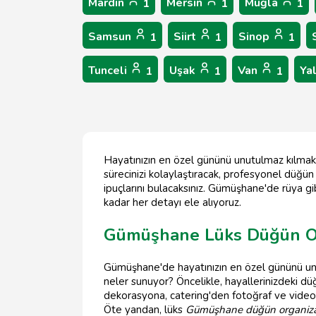
Mardin
Mersin
Muğla
1
1
1
Samsun
Siirt
Sinop
1
1
1
Tunceli
Uşak
Van
Ya
1
1
1
Hayatınızın en özel gününü unutulmaz kılma
sürecinizi kolaylaştıracak, profesyonel düğü
ipuçlarını bulacaksınız. Gümüşhane'de rüya g
kadar her detayı ele alıyoruz.
Gümüşhane Lüks Düğün Or
Gümüşhane'de hayatınızın en özel gününü unu
neler sunuyor? Öncelikle, hayallerinizdeki 
dekorasyona, catering'den fotoğraf ve video
Öte yandan, lüks
Gümüşhane düğün organiz