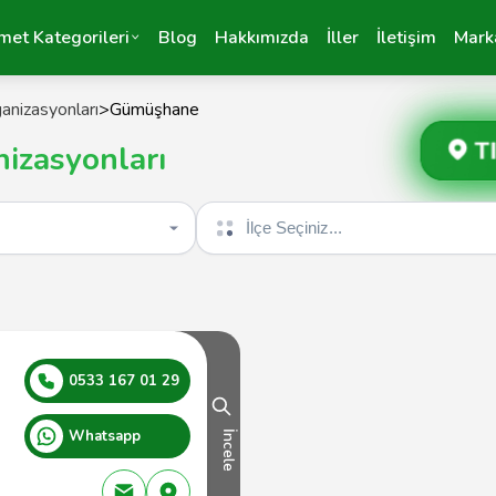
met Kategorileri
Blog
Hakkımızda
İller
İletişim
Mark
anizasyonları
>
Gümüşhane
T
zasyonları
İlçe seçin
0533 167 01 29
Whatsapp
İncele