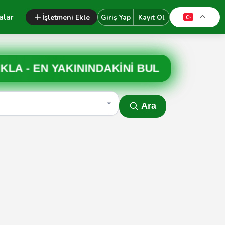
alar
İşletmeni Ekle
Giriş Yap
Kayıt Ol
IKLA -
EN YAKININDAKİNİ BUL
Ara