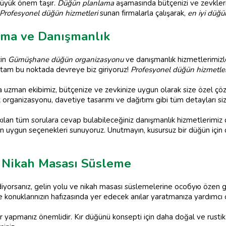
üyük önem taşır.
Düğün planlama
aşamasında bütçenizi ve zevkler
Profesyonel düğün hizmetleri
sunan firmalarla çalışarak,
en iyi düğü
ma ve Danışmanlık
çin
Gümüşhane düğün organizasyonu
ve danışmanlık hizmetlerimizl
şte tam bu noktada devreye biz giriyoruz!
Profesyonel düğün hizmetler
uzman ekibimiz, bütçenize ve zevkinize uygun olarak size özel çö
k organizasyonu, davetiye tasarımı ve dağıtımı gibi tüm detayları siz
akılan tüm sorulara cevap bulabileceğiniz danışmanlık hizmetlerimi
e en uygun seçenekleri sunuyoruz. Unutmayın, kusursuz bir düğün içi
 Nikah Masası Süsleme
orsanız, gelin yolu ve nikah masası süslemelerine особую özen gö
konuklarınızın hafızasında yer edecek anılar yaratmanıza yardımcı o
 yapmanız önemlidir. Kır düğünü konsepti için daha doğal ve rustik 