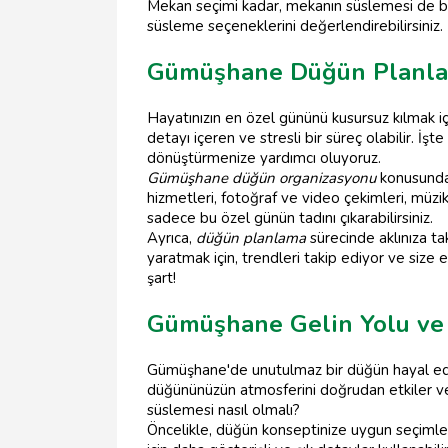
Mekan seçimi kadar, mekanın süslemesi de b
süsleme seçeneklerini değerlendirebilirsiniz.
Gümüşhane Düğün Planla
Hayatınızın en özel gününü kusursuz kılmak i
detayı içeren ve stresli bir süreç olabilir. İ
dönüştürmenize yardımcı oluyoruz.
Gümüşhane düğün organizasyonu
konusunda 
hizmetleri, fotoğraf ve video çekimleri, müzi
sadece bu özel günün tadını çıkarabilirsiniz.
Ayrıca,
düğün planlama
sürecinde aklınıza t
yaratmak için, trendleri takip ediyor ve siz
şart!
Gümüşhane Gelin Yolu ve
Gümüşhane'de unutulmaz bir düğün hayal ediy
düğününüzün atmosferini doğrudan etkiler ve 
süslemesi nasıl olmalı?
Öncelikle, düğün konseptinize uygun seçimler