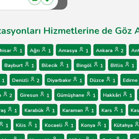
asyonları Hizmetlerine de Göz At
hisar
Ağrı
Amasya
Ankara
An
1
1
1
2
Bayburt
Bilecik
Bingöl
Bitlis
1
1
1
1
Denizli
Diyarbakır
Düzce
Edirne
1
2
1
1
p
Giresun
Gümüşhane
Hakkâri
2
1
1
1
raş
Karabük
Karaman
Kars
Ka
1
1
1
1
Kilis
Kocaeli
Konya
Kütahya
1
1
1
1