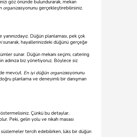
inizi göz önünde bulundurarak, mekan
n organiz
asyonunu gerçekleştirebilirsiniz.
e yanınızdayız. Düğün planlaması, pek çok
i
sunarak, hayallerinizdeki düğünü gerçeğe
zümler sunar. Düğün mekanı seçimi, catering
in adınıza biz yönetiyoruz. Böylece siz
z de mevcut.
En iyi düğün organiz
asyonunu
n doğru planlama ve deneyimli bir danışman
stermelisiniz. Çünkü bu detaylar,
lur. Peki, gelin yolu ve nikah masası
süslemeler tercih edebilirken, lüks bir düğün