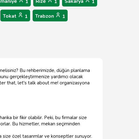
maniye
Rize
Sakarya
1
1
1
Tokat
Trabzon
1
1
melisiniz? Bu rehberimizde, düğün planlama
onunu gerçekleştirmenize yardımcı olacak
ter that, let's talk about me! organizasyona
rika bir fikir olabilir. Peki, bu firmalar size
orlar. Bu hizmetler, mekan seçiminden
 size özel tasarımlar ve konseptler sunuyor.