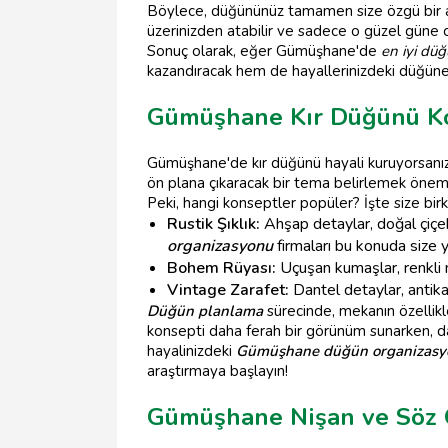
Böylece, düğününüz tamamen size özgü bir a
üzerinizden atabilir ve sadece o güzel güne od
Sonuç olarak, eğer Gümüşhane'de
en iyi dü
kazandıracak hem de hayallerinizdeki düğüne 
Gümüşhane Kır Düğünü Ko
Gümüşhane'de kır düğünü hayali kuruyorsanız, 
ön plana çıkaracak bir tema belirlemek öneml
Peki, hangi konseptler popüler? İşte size birk
Rustik Şıklık:
Ahşap detaylar, doğal çiçekl
organizasyonu
firmaları bu konuda size ya
Bohem Rüyası:
Uçuşan kumaşlar, renkli m
Vintage Zarafet:
Dantel detaylar, antika 
Düğün planlama
sürecinde, mekanın özellikl
konsepti daha ferah bir görünüm sunarken, dah
hayalinizdeki
Gümüşhane düğün organizasy
araştırmaya başlayın!
Gümüşhane Nişan ve Söz 