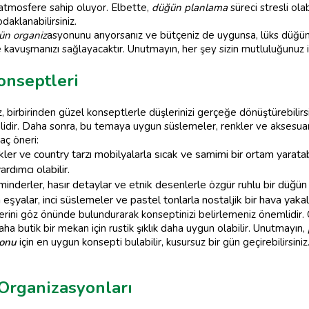
tmosfere sahip oluyor. Elbette,
düğün planlama
süreci stresli ola
aklanabilirsiniz.
ğün organiz
asyonunu arıyorsanız ve bütçeniz de uygunsa, lüks düğün
kavuşmanızı sağlayacaktır. Unutmayın, her şey sizin mutluluğunuz i
nseptleri
birbirinden güzel konseptlerle düşlerinizi gerçeğe dönüştürebilirsin
idir. Daha sonra, bu temaya uygun süslemeler, renkler ve aksesuar
aç öneri:
er ve country tarzı mobilyalarla sıcak ve samimi bir ortam yaratabi
rdımcı olabilir.
inderler, hasır detaylar ve etnik desenlerle özgür ruhlu bir düğün t
eşyalar, inci süslemeler ve pastel tonlarla nostaljik bir hava yakala
erini göz önünde bulundurarak konseptinizi belirlemeniz önemlidir.
a butik bir mekan için rustik şıklık daha uygun olabilir. Unutmayın,
onu
için en uygun konsepti bulabilir, kusursuz bir gün geçirebilirsiniz
Organizasyonları