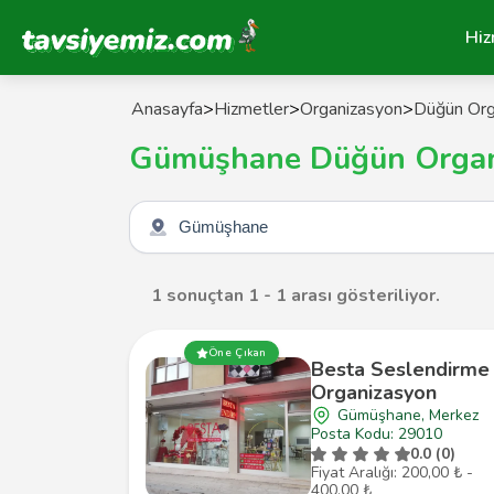
Tavsiyemiz Anasayfa
Hiz
Anasayfa
>
Hizmetler
>
Organizasyon
>
Düğün Org
Gümüşhane Düğün Organi
Şehir seçin
1 sonuçtan 1 - 1 arası gösteriliyor.
Öne Çıkan
Besta Seslendirme
Organizasyon
Gümüşhane, Merkez
Posta Kodu: 29010
0.0 (0)
Fiyat Aralığı: 200,00 ₺ -
400,00 ₺