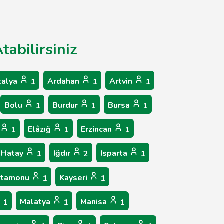
abilirsiniz
talya
Ardahan
Artvin
1
1
1
Bolu
Burdur
Bursa
1
1
1
Elâzığ
Erzincan
1
1
1
Hatay
Iğdır
Isparta
1
2
1
stamonu
Kayseri
1
1
Malatya
Manisa
1
1
1