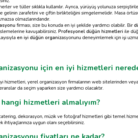
siniz.
ler ve tüller sıklıkla kullanılır. Ayrıca, yürüyüş yolunuza serpiştiri
 gelinin zarafetini ve çiftin birlikteliğini simgelemelidir. Masa örtü
lmazsa olmazlarındandır.
asyonu
firması, size bu konuda en iyi şekilde yardımcı olabilir. Bir
d
slemelerine kavuşabilirsiniz.
Profesyonel düğün hizmetleri
ile düğ
layısıyla
en iyi düğün organiz
asyonunu deneyimlemek için işi uzma
izasyonu için en iyi hizmetleri nerede
i hizmetleri, yerel organizasyon firmalarının web sitelerinden ve
eferanslar da seçim yaparken size yardımcı olacaktır.
hangi hizmetleri almalıyım?
tering, dekorasyon, müzik ve fotoğraf hizmetleri gibi temel hizmetl
ihtiyaçlarınıza uygun olanı seçebilirsiniz.
izasyonu fiyatları ne kadar?