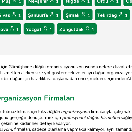
Muş
Nevşehir
Niğde
Ordu
Os
1
1
1
1
Sivas
Şanlıurfa
Şırnak
Tekirdağ
1
1
1
1
lova
Yozgat
Zonguldak
1
1
1
k için Gümüşhane düğün organizasyonu konusunda nelere dikkat et
n hizmetleri alırken size yol gösterecek ve en iyi düğün organizasy
ibi bir düğün için hazırlıklara başlamadan önce, mekan seçimindenAf
ganizasyon Firmaları
tulmaz kılmak için lüks
düğün organizasyonu
firmalarıyla çalışmak ha
düğünü gerçeğe dönüştürmek için
profesyonel düğün hizmetleri
sağlıy
 çekimine kadar her detayı kapsıyor.
asyonu
firmaları, sadece planlama yapmakla kalmıyor, aynı zamanda