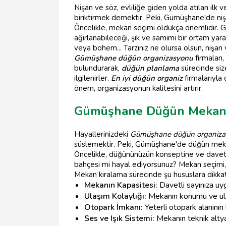
Nişan ve söz, evliliğe giden yolda atılan ilk 
biriktirmek demektir. Peki, Gümüşhane'de nişan
Öncelikle, mekan seçimi oldukça önemlidir. 
ağırlanabileceği, şık ve samimi bir ortam ya
veya bohem... Tarzınız ne olursa olsun, nişan
Gümüşhane düğün organizasyonu
firmaları
bulundurarak,
düğün planlama
sürecinde siz
ilgilenirler.
En iyi düğün organiz
firmalarıyla
önem, organizasyonun kalitesini artırır.
Gümüşhane Düğün Mekanı
Hayallerinizdeki
Gümüşhane düğün organiza
süslemektir. Peki, Gümüşhane'de düğün mekan
Öncelikle, düğününüzün konseptine ve davetli
bahçesi mi hayal ediyorsunuz? Mekan seçimi,
Mekan kiralama sürecinde şu hususlara dikkat
Mekanın Kapasitesi:
Davetli sayınıza uy
Ulaşım Kolaylığı:
Mekanın konumu ve ulaşı
Otopark İmkanı:
Yeterli otopark alanının b
Ses ve Işık Sistemi:
Mekanın teknik altyap