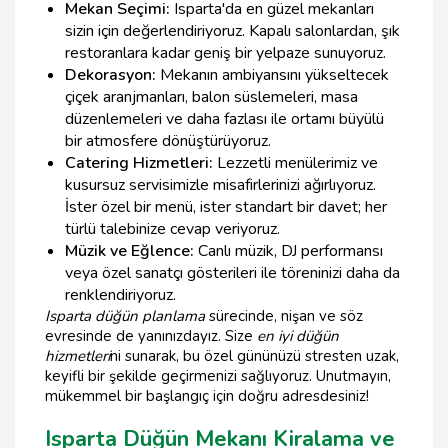
Mekan Seçimi:
Isparta'da en güzel mekanları
sizin için değerlendiriyoruz. Kapalı salonlardan, şık
restoranlara kadar geniş bir yelpaze sunuyoruz.
Dekorasyon:
Mekanın ambiyansını yükseltecek
çiçek aranjmanları, balon süslemeleri, masa
düzenlemeleri ve daha fazlası ile ortamı büyülü
bir atmosfere dönüştürüyoruz.
Catering Hizmetleri:
Lezzetli menülerimiz ve
kusursuz servisimizle misafirlerinizi ağırlıyoruz.
İster özel bir menü, ister standart bir davet; her
türlü talebinize cevap veriyoruz.
Müzik ve Eğlence:
Canlı müzik, DJ performansı
veya özel sanatçı gösterileri ile töreninizi daha da
renklendiriyoruz.
Isparta düğün planlama
sürecinde, nişan ve söz
evresinde de yanınızdayız. Size
en iyi düğün
hizmetleri
ni sunarak, bu özel gününüzü stresten uzak,
keyifli bir şekilde geçirmenizi sağlıyoruz. Unutmayın,
mükemmel bir başlangıç için doğru adresdesiniz!
Isparta Düğün Mekanı Kiralama ve