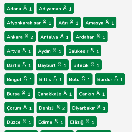
Adana
Adıyaman
1
1
Afyonkarahisar
Ağrı
Amasya
1
1
1
Ankara
Antalya
Ardahan
2
1
1
Artvin
Aydın
Balıkesir
1
1
1
Bartın
Bayburt
Bilecik
1
1
1
Bingöl
Bitlis
Bolu
Burdur
1
1
1
1
Bursa
Çanakkale
Çankırı
1
1
1
Çorum
Denizli
Diyarbakır
1
2
1
Düzce
Edirne
Elâzığ
1
1
1