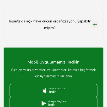
Düğün organizasyonu kapsamında mekan seçimi,
dekorasyon, catering, müzik ve fotoğraf hizmetleri gibi
birçok seçenek sunulmaktadır.
Isparta'da açık hava düğün organizasyonu yapabilir
miyim?
Evet, Isparta'da birçok açık hava düğün organizasyonu
mevcuttur ve bu tür organizasyonlar için uygun
mekanlar bulunmaktadır.
Mobil Uygulamamızı İndirin
Size en yakın hizmetleri ve işletmeleri kolayca keşfetmek
için uygulamamızı kullanın.
App Store'dan
İndir
Google Play'den
İndir