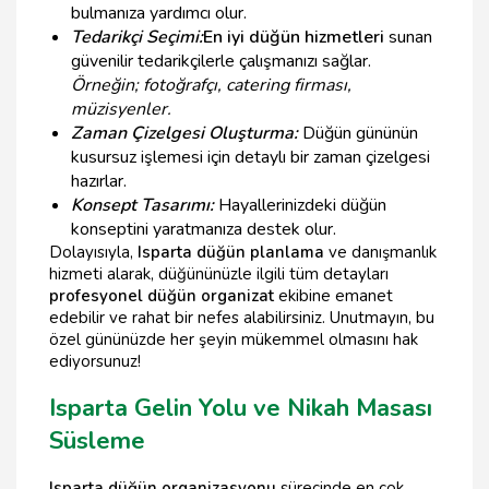
bulmanıza yardımcı olur.
Tedarikçi Seçimi:
En iyi düğün hizmetleri
sunan
güvenilir tedarikçilerle çalışmanızı sağlar.
Örneğin; fotoğrafçı, catering firması,
müzisyenler.
Zaman Çizelgesi Oluşturma:
Düğün gününün
kusursuz işlemesi için detaylı bir zaman çizelgesi
hazırlar.
Konsept Tasarımı:
Hayallerinizdeki düğün
konseptini yaratmanıza destek olur.
Dolayısıyla,
Isparta düğün planlama
ve danışmanlık
hizmeti alarak, düğününüzle ilgili tüm detayları
profesyonel düğün organizat
ekibine emanet
edebilir ve rahat bir nefes alabilirsiniz. Unutmayın, bu
özel gününüzde her şeyin mükemmel olmasını hak
ediyorsunuz!
Isparta Gelin Yolu ve Nikah Masası
Süsleme
Isparta düğün organizasyonu
sürecinde en çok