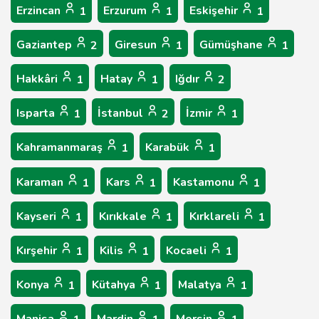
Erzincan
Erzurum
Eskişehir
1
1
1
Gaziantep
Giresun
Gümüşhane
2
1
1
Hakkâri
Hatay
Iğdır
1
1
2
Isparta
İstanbul
İzmir
1
2
1
Kahramanmaraş
Karabük
1
1
Karaman
Kars
Kastamonu
1
1
1
Kayseri
Kırıkkale
Kırklareli
1
1
1
Kırşehir
Kilis
Kocaeli
1
1
1
Konya
Kütahya
Malatya
1
1
1