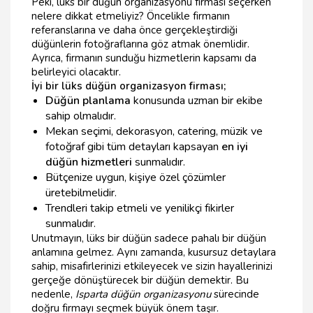
Peki, lüks bir düğün organizasyonu firması seçerken
nelere dikkat etmeliyiz? Öncelikle firmanın
referanslarına ve daha önce gerçekleştirdiği
düğünlerin fotoğraflarına göz atmak önemlidir.
Ayrıca, firmanın sunduğu hizmetlerin kapsamı da
belirleyici olacaktır.
İyi bir lüks düğün organizasyon firması;
Düğün planlama
konusunda uzman bir ekibe
sahip olmalıdır.
Mekan seçimi, dekorasyon, catering, müzik ve
fotoğraf gibi tüm detayları kapsayan
en iyi
düğün hizmetleri
sunmalıdır.
Bütçenize uygun, kişiye özel çözümler
üretebilmelidir.
Trendleri takip etmeli ve yenilikçi fikirler
sunmalıdır.
Unutmayın, lüks bir düğün sadece pahalı bir düğün
anlamına gelmez. Aynı zamanda, kusursuz detaylara
sahip, misafirlerinizi etkileyecek ve sizin hayallerinizi
gerçeğe dönüştürecek bir düğün demektir. Bu
nedenle,
Isparta düğün organizasyonu
sürecinde
doğru firmayı seçmek büyük önem taşır.