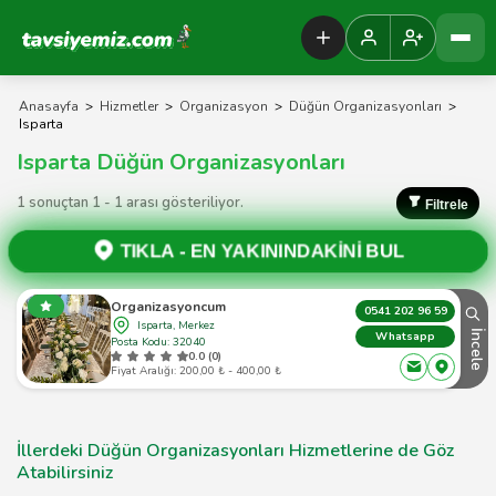
Tavsiyemiz Anasayfa
Anasayfa
>
Hizmetler
>
Organizasyon
>
Düğün Organizasyonları
>
Isparta
Isparta Düğün Organizasyonları
1 sonuçtan 1 - 1 arası gösteriliyor.
Filtrele
TIKLA -
EN YAKININDAKİNİ BUL
Organizasyoncum
0541 202 96 59
Isparta, Merkez
İncele
Whatsapp
Posta Kodu: 32040
0.0 (0)
Fiyat Aralığı: 200,00 ₺ - 400,00 ₺
İllerdeki Düğün Organizasyonları Hizmetlerine de Göz
Atabilirsiniz