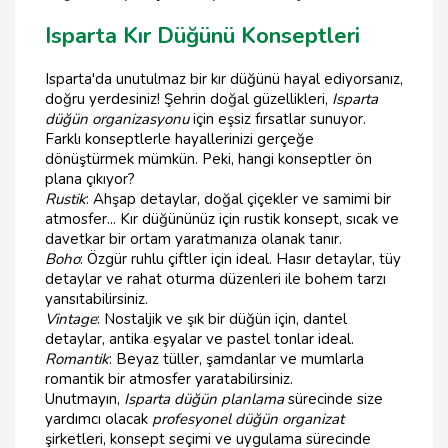
Isparta Kır Düğünü Konseptleri
Isparta'da unutulmaz bir kır düğünü hayal ediyorsanız,
doğru yerdesiniz! Şehrin doğal güzellikleri,
Isparta
düğün organizasyonu
için eşsiz fırsatlar sunuyor.
Farklı konseptlerle hayallerinizi gerçeğe
dönüştürmek mümkün. Peki, hangi konseptler ön
plana çıkıyor?
Rustik
: Ahşap detaylar, doğal çiçekler ve samimi bir
atmosfer... Kır düğününüz için rustik konsept, sıcak ve
davetkar bir ortam yaratmanıza olanak tanır.
Boho
: Özgür ruhlu çiftler için ideal. Hasır detaylar, tüy
detaylar ve rahat oturma düzenleri ile bohem tarzı
yansıtabilirsiniz.
Vintage
: Nostaljik ve şık bir düğün için, dantel
detaylar, antika eşyalar ve pastel tonlar ideal.
Romantik
: Beyaz tüller, şamdanlar ve mumlarla
romantik bir atmosfer yaratabilirsiniz.
Unutmayın,
Isparta düğün planlama
sürecinde size
yardımcı olacak
profesyonel düğün organizat
şirketleri, konsept seçimi ve uygulama sürecinde