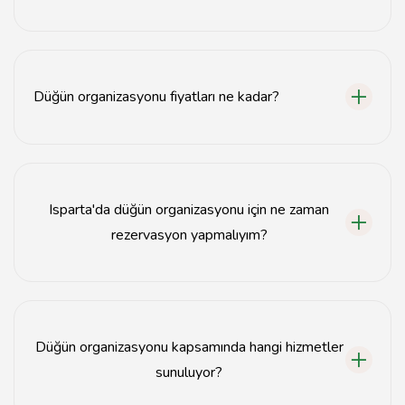
Isparta'daki düğün organizasyonları hakkında araştırma
yaparak, müşteri yorumlarını okuyarak ve öneriler alarak
en iyi hizmeti bulabilirsiniz.
Düğün organizasyonu fiyatları ne kadar?
Düğün organizasyonu fiyatları, seçtiğiniz hizmetlere ve
organizasyonun büyüklüğüne göre değişiklik
göstermektedir.
Isparta'da düğün organizasyonu için ne zaman
rezervasyon yapmalıyım?
Düğün tarihinden en az 6-12 ay önce rezervasyon
yapmanız önerilir.
Düğün organizasyonu kapsamında hangi hizmetler
sunuluyor?