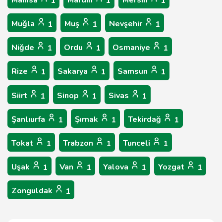
Manisa
Mardin
Mersin
1
1
1
Muğla
Muş
Nevşehir
1
1
1
Niğde
Ordu
Osmaniye
1
1
1
Rize
Sakarya
Samsun
1
1
1
Siirt
Sinop
Sivas
1
1
1
Şanlıurfa
Şırnak
Tekirdağ
1
1
1
Tokat
Trabzon
Tunceli
1
1
1
Uşak
Van
Yalova
Yozgat
1
1
1
1
Zonguldak
1