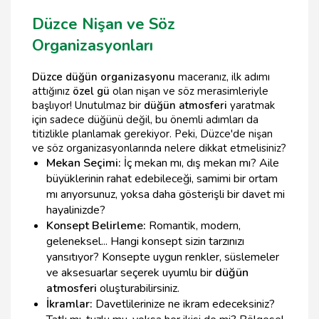
Düzce Nişan ve Söz
Organizasyonları
Düzce düğün organizasyonu
maceranız, ilk adımı
attığınız
özel gü
olan nişan ve söz merasimleriyle
başlıyor! Unutulmaz bir
düğün atmosferi
yaratmak
için sadece düğünü değil, bu önemli adımları da
titizlikle planlamak gerekiyor. Peki, Düzce'de nişan
ve söz organizasyonlarında nelere dikkat etmelisiniz?
Mekan Seçimi:
İç mekan mı, dış mekan mı? Aile
büyüklerinin rahat edebileceği, samimi bir ortam
mı arıyorsunuz, yoksa daha gösterişli bir davet mi
hayalinizde?
Konsept Belirleme:
Romantik, modern,
geleneksel... Hangi konsept sizin tarzınızı
yansıtıyor? Konsepte uygun renkler, süslemeler
ve aksesuarlar seçerek uyumlu bir
düğün
atmosferi
oluşturabilirsiniz.
İkramlar:
Davetlilerinize ne ikram edeceksiniz?