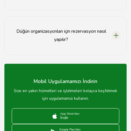
Düğün organizasyonları genellikle 50'den 500'e kadar
misafir kapasitesine sahiptir.
Düğün organizasyonları için rezervasyon nasıl
yapılır?
Rezervasyon için ilgili organizasyon firmasıyla iletişime
geçmeniz yeterlidir.
Mobil Uygulamamızı İndirin
Size en yakın hizmetleri ve işletmeleri kolayca keşfetmek
için uygulamamızı kullanın.
App Store'dan
İndir
Google Play'den