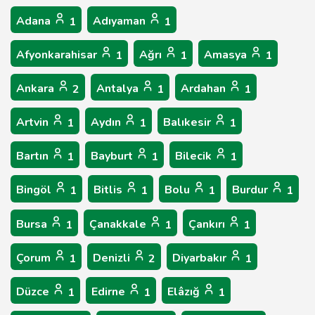
Adana
Adıyaman
1
1
Afyonkarahisar
Ağrı
Amasya
1
1
1
Ankara
Antalya
Ardahan
2
1
1
Artvin
Aydın
Balıkesir
1
1
1
Bartın
Bayburt
Bilecik
1
1
1
Bingöl
Bitlis
Bolu
Burdur
1
1
1
1
Bursa
Çanakkale
Çankırı
1
1
1
Çorum
Denizli
Diyarbakır
1
2
1
Düzce
Edirne
Elâzığ
1
1
1