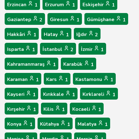
Erzincan
Erzurum
Eskişehir
1
1
1
Gaziantep
Giresun
Gümüşhane
2
1
1
Hakkâri
Hatay
Iğdır
1
1
2
Isparta
İstanbul
İzmir
1
2
1
Kahramanmaraş
Karabük
1
1
Karaman
Kars
Kastamonu
1
1
1
Kayseri
Kırıkkale
Kırklareli
1
1
1
Kırşehir
Kilis
Kocaeli
1
1
1
Konya
Kütahya
Malatya
1
1
1