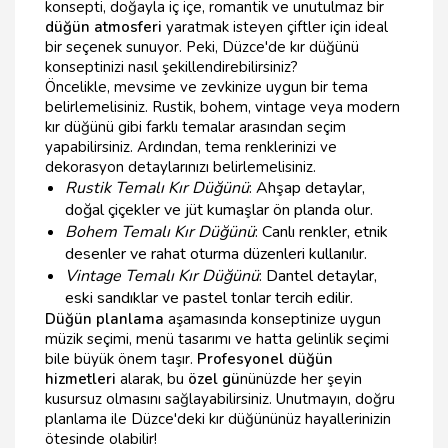
konsepti, doğayla iç içe, romantik ve unutulmaz bir
düğün atmosferi
yaratmak isteyen çiftler için ideal
bir seçenek sunuyor. Peki, Düzce'de kır düğünü
konseptinizi nasıl şekillendirebilirsiniz?
Öncelikle, mevsime ve zevkinize uygun bir tema
belirlemelisiniz. Rustik, bohem, vintage veya modern
kır düğünü gibi farklı temalar arasından seçim
yapabilirsiniz. Ardından, tema renklerinizi ve
dekorasyon detaylarınızı belirlemelisiniz.
Rustik Temalı Kır Düğünü
: Ahşap detaylar,
doğal çiçekler ve jüt kumaşlar ön planda olur.
Bohem Temalı Kır Düğünü
: Canlı renkler, etnik
desenler ve rahat oturma düzenleri kullanılır.
Vintage Temalı Kır Düğünü
: Dantel detaylar,
eski sandıklar ve pastel tonlar tercih edilir.
Düğün planlama
aşamasında konseptinize uygun
müzik seçimi, menü tasarımı ve hatta gelinlik seçimi
bile büyük önem taşır.
Profesyonel düğün
hizmetleri
alarak, bu
özel gü
nünüzde her şeyin
kusursuz olmasını sağlayabilirsiniz. Unutmayın, doğru
planlama ile Düzce'deki kır düğününüz hayallerinizin
ötesinde olabilir!