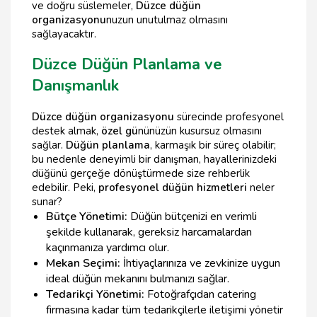
ve doğru süslemeler,
Düzce düğün
organizasyonu
nuzun unutulmaz olmasını
sağlayacaktır.
Düzce Düğün Planlama ve
Danışmanlık
Düzce düğün organizasyonu
sürecinde profesyonel
destek almak,
özel gü
nünüzün kusursuz olmasını
sağlar.
Düğün planlama
, karmaşık bir süreç olabilir;
bu nedenle deneyimli bir danışman, hayallerinizdeki
düğünü gerçeğe dönüştürmede size rehberlik
edebilir. Peki,
profesyonel düğün hizmetleri
neler
sunar?
Bütçe Yönetimi:
Düğün bütçenizi en verimli
şekilde kullanarak, gereksiz harcamalardan
kaçınmanıza yardımcı olur.
Mekan Seçimi:
İhtiyaçlarınıza ve zevkinize uygun
ideal düğün mekanını bulmanızı sağlar.
Tedarikçi Yönetimi:
Fotoğrafçıdan catering
firmasına kadar tüm tedarikçilerle iletişimi yönetir