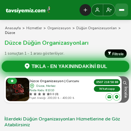
Tavsiyemiz Anasayfa
Anasayfa
>
Hizmetler
>
Organizasyon
>
Düğün Organizasyonları
>
Düzce
Düzce Düğün Organizasyonları
1 sonuçtan 1 - 1 arası gösteriliyor.
Filtrele
TIKLA -
EN YAKININDAKİNİ BUL
Düzce Organizasyon | Curcuna
0507 218 58 88
Düzce, Merkez
İncele
Whatsapp
Posta Kodu: 81010
0.0 (0)
Fiyat Aralığı: 200,00 ₺ - 400,00 ₺
İllerdeki Düğün Organizasyonları Hizmetlerine de Göz
Atabilirsiniz