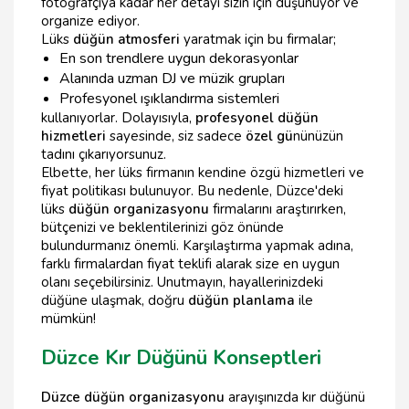
fotoğrafçıya kadar her detayı sizin için düşünüyor ve
organize ediyor.
Lüks
düğün atmosferi
yaratmak için bu firmalar;
En son trendlere uygun dekorasyonlar
Alanında uzman DJ ve müzik grupları
Profesyonel ışıklandırma sistemleri
kullanıyorlar. Dolayısıyla,
profesyonel düğün
hizmetleri
sayesinde, siz sadece
özel gü
nünüzün
tadını çıkarıyorsunuz.
Elbette, her lüks firmanın kendine özgü hizmetleri ve
fiyat politikası bulunuyor. Bu nedenle, Düzce'deki
lüks
düğün organizasyonu
firmalarını araştırırken,
bütçenizi ve beklentilerinizi göz önünde
bulundurmanız önemli. Karşılaştırma yapmak adına,
farklı firmalardan fiyat teklifi alarak size en uygun
olanı seçebilirsiniz. Unutmayın, hayallerinizdeki
düğüne ulaşmak, doğru
düğün planlama
ile
mümkün!
Düzce Kır Düğünü Konseptleri
Düzce düğün organizasyonu
arayışınızda kır düğünü