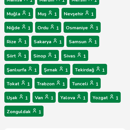
Manisa
Mardin
Mersin
1
1
1
Muğla
Muş
Nevşehir
1
1
1
Niğde
Ordu
Osmaniye
1
1
1
Rize
Sakarya
Samsun
1
1
1
Siirt
Sinop
Sivas
1
1
1
Şanlıurfa
Şırnak
Tekirdağ
1
1
1
Tokat
Trabzon
Tunceli
1
1
1
Uşak
Van
Yalova
Yozgat
1
1
1
1
Zonguldak
1