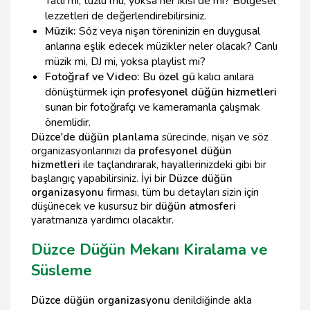
Tatlı mı, tuzlu mu, yoksa her ikisi de mi? Bölgesel
lezzetleri de değerlendirebilirsiniz.
Müzik:
Söz veya nişan töreninizin en duygusal
anlarına eşlik edecek müzikler neler olacak? Canlı
müzik mi, DJ mi, yoksa playlist mi?
Fotoğraf ve Video:
Bu
özel gü
kalıcı anılara
dönüştürmek için
profesyonel düğün hizmetleri
sunan bir fotoğrafçı ve kameramanla çalışmak
önemlidir.
Düzce'de düğün planlama
sürecinde, nişan ve söz
organizasyonlarınızı da
profesyonel düğün
hizmetleri
ile taçlandırarak, hayallerinizdeki gibi bir
başlangıç yapabilirsiniz. İyi bir
Düzce düğün
organizasyonu
firması, tüm bu detayları sizin için
düşünecek ve kusursuz bir
düğün atmosferi
yaratmanıza yardımcı olacaktır.
Düzce Düğün Mekanı Kiralama ve
Süsleme
Düzce düğün organizasyonu
denildiğinde akla