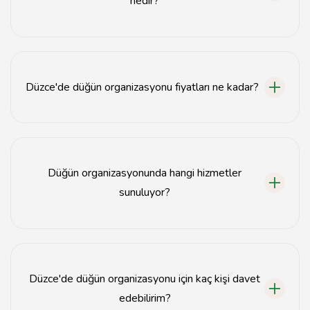
nedir?
Düğün organizasyonları için en iyi zaman genellikle
bahar ve yaz aylarıdır.
Düzce'de düğün organizasyonu fiyatları ne kadar?
Fiyatlar, seçilen hizmetlere ve mekanlara göre
değişiklik göstermektedir.
Düğün organizasyonunda hangi hizmetler
sunuluyor?
Düğün organizasyonları genellikle mekan, catering,
dekorasyon ve müzik hizmetleri sunar.
Düzce'de düğün organizasyonu için kaç kişi davet
edebilirim?