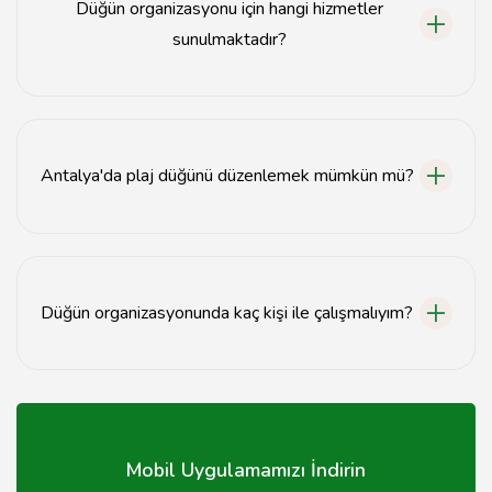
Düğün organizasyonu için hangi hizmetler
sunulmaktadır?
Düğün organizasyonları genellikle mekan, catering,
dekorasyon ve fotoğraf hizmetleri sunmaktadır.
Antalya'da plaj düğünü düzenlemek mümkün mü?
Evet, Antalya'da birçok mekan plaj düğünü düzenleme
imkanı sunmaktadır.
Düğün organizasyonunda kaç kişi ile çalışmalıyım?
Düğün organizasyonunda genellikle bir organizatör ve
birkaç yardımcı ile çalışmak yeterlidir.
Mobil Uygulamamızı İndirin