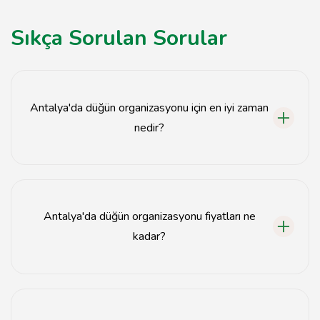
Sıkça Sorulan Sorular
Antalya'da düğün organizasyonu için en iyi zaman
nedir?
Antalya'da düğün organizasyonu için en iyi zaman bahar
ve sonbahar aylarıdır.
Antalya'da düğün organizasyonu fiyatları ne
kadar?
Antalya'da düğün organizasyonu fiyatları, hizmetlere ve
mekanlara göre değişiklik göstermektedir.