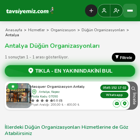
Tavsiyemiz Anasayfa
Anasayfa
>
Hizmetler
>
Organizasyon
>
Düğün Organizasyonları
>
Antalya
Antalya Düğün Organizasyonları
1 sonuçtan 1 - 1 arası gösteriliyor.
Filtrele
TIKLA -
EN YAKININDAKİNİ BUL
Masquer Organizasyon Antalya
0545 152 17 02
Antalya, Kepez
İncele
Whatsapp
Posta Kodu: 07090
0.0 (0)
Fiyat Aralığı: 200,00 ₺ - 400,00 ₺
İllerdeki Düğün Organizasyonları Hizmetlerine de Göz
Atabilirsiniz