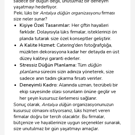
sadece bir düğün değil, unutulmaz bir deneyim
yaşatmayı hedefliyor.
Peki, lüks bir
Antalya düğün organizasyonu
firması
size neler sunar?
Kişiye Özel Tasarımlar:
Her çiftin hayalleri
farklıdır. Dolayısıyla lüks firmalar, isteklerinizi ön
planda tutarak size özel konseptler geliştirir.
A Kalite Hizmet:
Catering'den fotoğrafçılığa,
müzikten dekorasyona kadar her detayda en üst
düzey kaliteyi garanti ederler.
Stressiz Düğün Planlama:
Tüm
düğün
planlama
sürecini sizin adınıza yöneterek, size
sadece anın tadını çıkarma fırsatı verirler.
Deneyimli Kadro:
Alanında uzman, tecrübeli bir
ekip sayesinde olası sorunların önüne geçilir ve
her şeyin kusursuz ilerlemesi sağlanır.
Sonuç olarak,
Antalya dü
ğün organizasyonunuzun
kusursuz olmasını istiyorsanız, lüks hizmet veren
firmalar doğru bir tercih olacaktır. Bu firmalar,
bütçenize ve hayallerinize uygun seçenekler sunarak,
size unutulmaz bir gün yaşatmayı amaçlar.