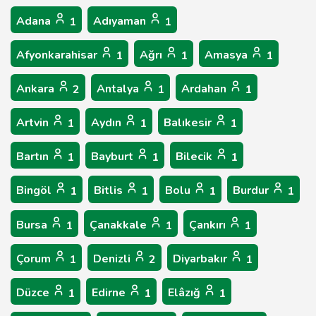
Adana
Adıyaman
1
1
Afyonkarahisar
Ağrı
Amasya
1
1
1
Ankara
Antalya
Ardahan
2
1
1
Artvin
Aydın
Balıkesir
1
1
1
Bartın
Bayburt
Bilecik
1
1
1
Bingöl
Bitlis
Bolu
Burdur
1
1
1
1
Bursa
Çanakkale
Çankırı
1
1
1
Çorum
Denizli
Diyarbakır
1
2
1
Düzce
Edirne
Elâzığ
1
1
1