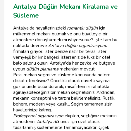
Antalya Düğün Mekanı Kiralama ve
Süsleme
Antalya'da hayallerinizdeki
romantik düğün
için
mükemmel mekanı bulmak ve onu büyüleyici bir
atmosfere dönüştürmek mi istiyorsunuz? İşte tam bu
noktada devreye
Antalya düğün organizasyonu
firmaları giriyor. İster denize nazır bir teras, ister
yemyeşil bir kır bahçesi, isterseniz de lüks bir otel
balo salonu olsun, Antalya'da her zevke ve bütçeye
uygun
düğün planlama
mekanları mevcut.
Peki, mekan seçimi ve süsleme konusunda nelere
dikkat etmelisiniz? Öncelikli olarak davetli sayınızı
göz önünde bulundurarak, misafirlerinizi rahatlıkla
ağırlayabileceğiniz bir mekan seçmelisiniz. Ardından,
mekanın konseptini ve tarzını belirlemelisiniz. Rustik,
bohem, modern veya klasik... Seçim tamamen sizin
hayallerinize kalmış.
Profesyonel organizasyon
ekipleri, seçtiğiniz mekanın
atmosferini
Antalya dü
nünüz için özel olarak
tasarlanmış süslemelerle tamamlayacaktır. Çiçek