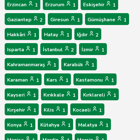
Erzincan
Erzurum
Eskişehir
1
1
1
Gaziantep
Giresun
Gümüşhane
2
1
1
Hakkâri
Hatay
Iğdır
1
1
2
Isparta
İstanbul
İzmir
1
2
1
Kahramanmaraş
Karabük
1
1
Karaman
Kars
Kastamonu
1
1
1
Kayseri
Kırıkkale
Kırklareli
1
1
1
Kırşehir
Kilis
Kocaeli
1
1
1
Konya
Kütahya
Malatya
1
1
1