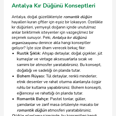
Antalya Kır Düğünü Konseptleri
Antalya, doğal güzellikleriyle
romantik düğün
hayalleri kuran çiftler için eşsiz bir lokasyon. Özellikle
kır düğünleri, yemyeşil doğanın içinde unutulmaz
anılar biriktirmek isteyenler için vazgeçilmez bir
seçenek sunuyor. Peki,
Antalya kır düğünü
organizasyonu
denince akla hangi konseptler
geliyor? İşte size ilham verecek birkaç fikir:
Rustik Şıklık:
Ahşap detaylar, doğal çiçekler, jüt
kumaşlar ve vintage aksesuarlarla sıcak ve
samimi bir atmosfer yaratabilirsiniz. Bu konsept,
doğallığı ve sadeliği ön planda tutar.
Bohem Rüyası:
Tül detaylar, renkli minderler,
etnik desenler ve rahat oturma alanlarıyla özgür
ruhlu bir kutlama yapabilirsiniz. Bohem konsepti,
eğlenceyi ve rahatlığı ön planda tutar.
Romantik Bahçe:
Pastel tonlar, güller,
şamdanlar ve zarif masa örtüleriyle masalsı bir
romantik düğün
atmosferi yaratabilirsiniz.
Düğün planlama
sürecinde, bu konseptleri kendi