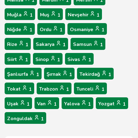
Manisa
Mardin
Mersin
1
1
1
Muğla
Muş
Nevşehir
1
1
1
Niğde
Ordu
Osmaniye
1
1
1
Rize
Sakarya
Samsun
1
1
1
Siirt
Sinop
Sivas
1
1
1
Şanlıurfa
Şırnak
Tekirdağ
1
1
1
Tokat
Trabzon
Tunceli
1
1
1
Uşak
Van
Yalova
Yozgat
1
1
1
1
Zonguldak
1