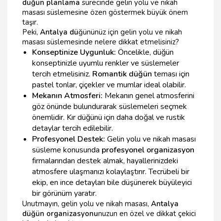
düğün planlama
sürecinde gelin yolu ve nikah
masası süslemesine özen göstermek büyük önem
taşır.
Peki,
Antalya dü
ğününüz için gelin yolu ve nikah
masası süslemesinde nelere dikkat etmelisiniz?
Konseptinize Uygunluk:
Öncelikle, düğün
konseptinizle uyumlu renkler ve süslemeler
tercih etmelisiniz.
Romantik düğün
teması için
pastel tonlar, çiçekler ve mumlar ideal olabilir.
Mekanın Atmosferi:
Mekanın genel atmosferini
göz önünde bulundurarak süslemeleri seçmek
önemlidir. Kır düğünü için daha doğal ve rustik
detaylar tercih edilebilir.
Profesyonel Destek:
Gelin yolu ve nikah masası
süsleme konusunda
profesyonel organizasyon
firmalarından destek almak, hayallerinizdeki
atmosfere ulaşmanızı kolaylaştırır. Tecrübeli bir
ekip, en ince detayları bile düşünerek büyüleyici
bir görünüm yaratır.
Unutmayın, gelin yolu ve nikah masası,
Antalya
düğün organizasyonu
nuzun en özel ve dikkat çekici