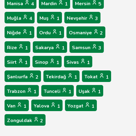
Manisa
Mardin
Mersin
4
1
5
Muğla
Muş
Nevşehir
4
1
3
Niğde
Ordu
Osmaniye
1
1
2
Rize
Sakarya
Samsun
1
1
3
Siirt
Sinop
Sivas
1
1
1
Şanlıurfa
Tekirdağ
Tokat
2
1
1
Trabzon
Tunceli
Uşak
1
1
1
Van
Yalova
Yozgat
1
1
1
Zonguldak
2