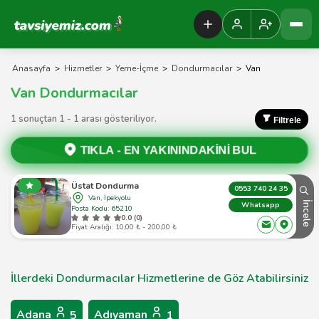
Tavsiyemiz Anasayfa
Anasayfa
>
Hizmetler
>
Yeme-İçme
>
Dondurmacılar
>
Van
Van Dondurmacılar
1 sonuçtan 1 - 1 arası gösteriliyor.
Filtrele
TIKLA -
EN YAKININDAKİNİ BUL
Üstat Dondurma
0553 740 24 35
Van, İpekyolu
İncele
Whatsapp
Posta Kodu: 65210
0.0 (0)
Fiyat Aralığı: 10,00 ₺ - 200,00 ₺
İllerdeki Dondurmacılar Hizmetlerine de Göz Atabilirsiniz
Adana
Adıyaman
5
1