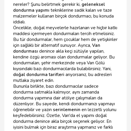
nereler? Şunu belirtmek gerekir ki,
geleneksel
dondurma yapımı
tekniklerine sadık kalan ve taze
malzemeler kullanan birçok dondurmacı, bu konuda
iddialı.
Öncelikle, doğal meyvelerle hazırlanan ve hiçbir katkı
maddesi içermeyen dondurmaları tercih etmelisiniz.
Bu tür dondurmalar, hem çocuklar hem de yetişkinler
için sağlıklı bir alternatif sunuyor. Ayrıca,
Van
dondurması
denince akla keçi sütüyle yapılan,
kendine özgü aroması olan dondurmalar geliyor. Bu
dondurmaları, şehir merkezinde veya Van Gölü
kıyısındaki bazı dondurmacılarda bulabilirsiniz. Yani,
doğal dondurma tarifleri
arıyorsanız, bu adresleri
mutlaka ziyaret edin.
Bununla birlikte, bazı dondurmacılar sadece
dondurma satmakla kalmıyor, aynı zamanda
dondurma yapımına dair atölye çalışmaları da
düzenliyor. Bu sayede, kendi dondurmanızı yapmayı
öğrenebilir ve yazın
serinlemenin
en lezzetli yolunu
keşfedebilirsiniz. Özetle, Van'da el yapımı doğal
dondurma denince akla birçok seçenek geliyor. En
iyisini bulmak için biraz araştırma yapmanız ve farklı