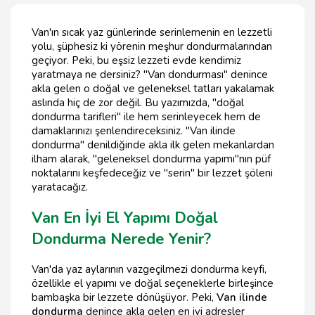
Van'ın sıcak yaz günlerinde serinlemenin en lezzetli
yolu, şüphesiz ki yörenin meşhur dondurmalarından
geçiyor. Peki, bu eşsiz lezzeti evde kendimiz
yaratmaya ne dersiniz? "Van dondurması" denince
akla gelen o doğal ve geleneksel tatları yakalamak
aslında hiç de zor değil. Bu yazımızda, "doğal
dondurma tarifleri" ile hem serinleyecek hem de
damaklarınızı şenlendireceksiniz. "Van ilinde
dondurma" denildiğinde akla ilk gelen mekanlardan
ilham alarak, "geleneksel dondurma yapımı"nın püf
noktalarını keşfedeceğiz ve "serin" bir lezzet şöleni
yaratacağız.
Van En İyi El Yapımı Doğal
Dondurma Nerede Yenir?
Van'da yaz aylarının vazgeçilmezi dondurma keyfi,
özellikle el yapımı ve doğal seçeneklerle birleşince
bambaşka bir lezzete dönüşüyor. Peki,
Van ilinde
dondurma
denince akla gelen en iyi adresler