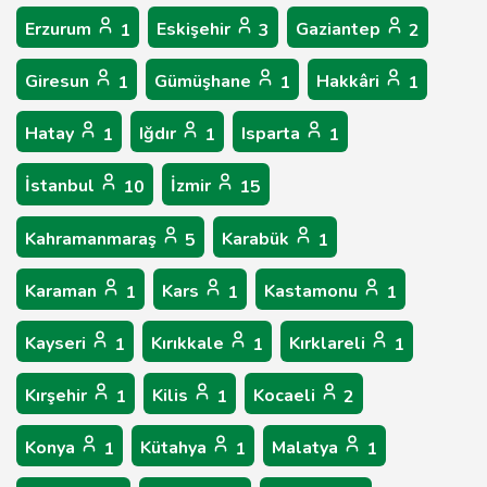
Erzurum
Eskişehir
Gaziantep
1
3
2
Giresun
Gümüşhane
Hakkâri
1
1
1
Hatay
Iğdır
Isparta
1
1
1
İstanbul
İzmir
10
15
Kahramanmaraş
Karabük
5
1
Karaman
Kars
Kastamonu
1
1
1
Kayseri
Kırıkkale
Kırklareli
1
1
1
Kırşehir
Kilis
Kocaeli
1
1
2
Konya
Kütahya
Malatya
1
1
1