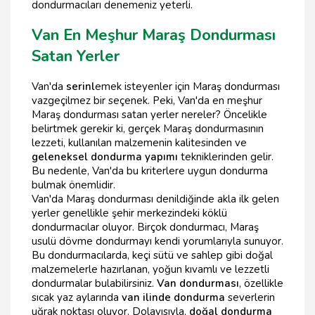
dondurmacıları denemeniz yeterli.
Van En Meşhur Maraş Dondurması
Satan Yerler
Van'da
serinl
emek isteyenler için Maraş dondurması
vazgeçilmez bir seçenek. Peki, Van'da en meşhur
Maraş dondurması satan yerler nereler? Öncelikle
belirtmek gerekir ki, gerçek Maraş dondurmasının
lezzeti, kullanılan malzemenin kalitesinden ve
geleneksel dondurma yapımı
tekniklerinden gelir.
Bu nedenle, Van'da bu kriterlere uygun dondurma
bulmak önemlidir.
Van'da Maraş dondurması denildiğinde akla ilk gelen
yerler genellikle şehir merkezindeki köklü
dondurmacılar oluyor. Birçok dondurmacı, Maraş
usulü dövme dondurmayı kendi yorumlarıyla sunuyor.
Bu dondurmacılarda, keçi sütü ve sahlep gibi doğal
malzemelerle hazırlanan, yoğun kıvamlı ve lezzetli
dondurmalar bulabilirsiniz.
Van dondurması
, özellikle
sıcak yaz aylarında
van ilinde dondurma
severlerin
uğrak noktası oluyor. Dolayısıyla,
doğal dondurma