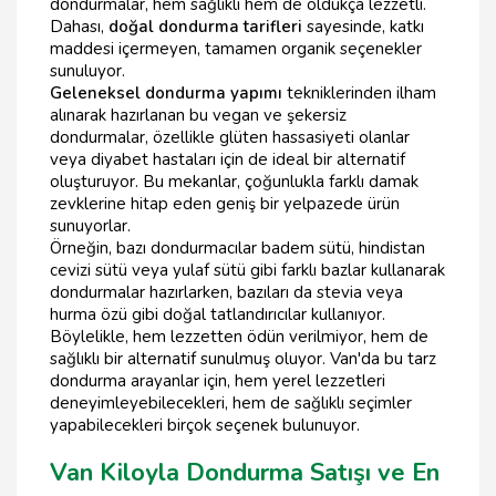
dondurmalar, hem sağlıklı hem de oldukça lezzetli.
Dahası,
doğal dondurma tarifleri
sayesinde, katkı
maddesi içermeyen, tamamen organik seçenekler
sunuluyor.
Geleneksel dondurma yapımı
tekniklerinden ilham
alınarak hazırlanan bu vegan ve şekersiz
dondurmalar, özellikle glüten hassasiyeti olanlar
veya diyabet hastaları için de ideal bir alternatif
oluşturuyor. Bu mekanlar, çoğunlukla farklı damak
zevklerine hitap eden geniş bir yelpazede ürün
sunuyorlar.
Örneğin, bazı dondurmacılar badem sütü, hindistan
cevizi sütü veya yulaf sütü gibi farklı bazlar kullanarak
dondurmalar hazırlarken, bazıları da stevia veya
hurma özü gibi doğal tatlandırıcılar kullanıyor.
Böylelikle, hem lezzetten ödün verilmiyor, hem de
sağlıklı bir alternatif sunulmuş oluyor. Van'da bu tarz
dondurma arayanlar için, hem yerel lezzetleri
deneyimleyebilecekleri, hem de sağlıklı seçimler
yapabilecekleri birçok seçenek bulunuyor.
Van Kiloyla Dondurma Satışı ve En