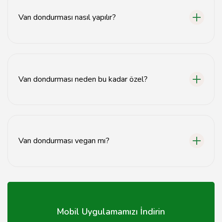
'Dondurma Evi' ve 'Van Dondurmacısı' bulunmaktadır.
Van dondurması nasıl yapılır?
Van dondurması, süt, şeker, salep ve doğal aromalar
kullanılarak yapılan geleneksel bir tarife sahiptir.
Van dondurması neden bu kadar özel?
Van dondurması, içeriğindeki salep ve doğal
malzemeler sayesinde yoğun bir lezzet ve kıvam sunar,
bu da onu diğer dondurma türlerinden ayırır.
Van dondurması vegan mı?
Hayır, Van dondurması genellikle süt ve şeker içerdiği
için vegan değildir.
Mobil Uygulamamızı İndirin