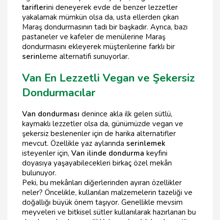
tarifleri
ni deneyerek evde de benzer lezzetler
yakalamak mümkün olsa da, usta ellerden çıkan
Maraş dondurmasının tadı bir başkadır. Ayrıca, bazı
pastaneler ve kafeler de menülerine Maraş
dondurmasını ekleyerek müşterilerine farklı bir
serinl
eme alternatifi sunuyorlar.
Van En Lezzetli Vegan ve Şekersiz
Dondurmacılar
Van dondurması
denince akla ilk gelen sütlü,
kaymaklı lezzetler olsa da, günümüzde vegan ve
şekersiz beslenenler için de harika alternatifler
mevcut. Özellikle yaz aylarında
serinlemek
isteyenler için,
Van ilinde dondurma
keyfini
doyasıya yaşayabilecekleri birkaç özel mekân
bulunuyor.
Peki, bu mekânları diğerlerinden ayıran özellikler
neler? Öncelikle, kullanılan malzemelerin tazeliği ve
doğallığı büyük önem taşıyor. Genellikle mevsim
meyveleri ve bitkisel sütler kullanılarak hazırlanan bu