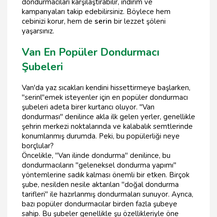
dondurmacıları karşılaştırabilir, indirim ve
kampanyaları takip edebilirsiniz. Böylece hem
cebinizi korur, hem de
serin
bir lezzet şöleni
yaşarsınız.
Van En Popüler Dondurmacı
Şubeleri
Van'da yaz sıcakları kendini hissettirmeye başlarken,
"serinl"emek isteyenler için en popüler dondurmacı
şubeleri adeta birer kurtarıcı oluyor. "Van
dondurması" denilince akla ilk gelen yerler, genellikle
şehrin merkezi noktalarında ve kalabalık semtlerinde
konumlanmış durumda. Peki, bu popülerliği neye
borçlular?
Öncelikle, "Van ilinde dondurma" denilince, bu
dondurmacıların "geleneksel dondurma yapımı"
yöntemlerine sadık kalması önemli bir etken. Birçok
şube, nesilden nesile aktarılan "doğal dondurma
tarifleri" ile hazırlanmış dondurmaları sunuyor. Ayrıca,
bazı popüler dondurmacılar birden fazla şubeye
sahip. Bu şubeler genellikle şu özellikleriyle öne