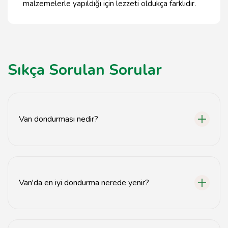
malzemelerle yapıldığı için lezzeti oldukça farklıdır.
Sıkça Sorulan Sorular
Van dondurması nedir?
Van dondurması, Van iline özgü, doğal malzemelerle
yapılan ve kendine has bir kıvama sahip olan bir
dondurma türüdür.
Van'da en iyi dondurma nerede yenir?
Van'da en iyi dondurma, genellikle şehir merkezindeki
yerel dondurmacılarda bulunur. Önerilen yerler arasında