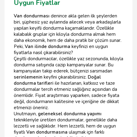
Uygun Fiyatlar
Van dondurması
denince akla gelen ilk şeylerden
biri, şüphesiz yaz aylarında ailecek veya arkadaşlarla
yapılan keyifli dondurma kaçamaklarıdır. Özellikle
kalabalık gruplar için kiloyla dondurma almak hem
daha ekonomik, hem de daha pratik bir çözüm sunar.
Peki,
Van ilinde dondurma
keyfinizi en uygun
fiyatlarla nasıl çıkarabilirsiniz?
Çeşitli dondurmacılar, özellikle yaz sezonunda, kiloyla
dondurma satışında cazip kampanyalar sunar. Bu
kampanyaları takip ederek, bütçenizi sarsmadan
serinlemenin
keyfini çıkarabilirsiniz.
Doğal
dondurma tarifleri
ile hazırlanan, katkısız ve taze
dondurmalar tercih etmeniz sağlığınız açısından da
önemlidir. Fiyat araştırması yaparken, sadece fiyata
değil, dondurmanın kalitesine ve içeriğine de dikkat
etmenizi öneririz.
Unutmayın,
geleneksel dondurma yapımı
teknikleriyle üretilen dondurmalar, genellikle daha
lezzetli ve sağlıklıdır. Hem lezzetli, hem de uygun
fiyatlı
Van dondurmasına
ulaşmak için farklı