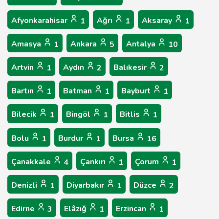
Afyonkarahisar
Ağrı
Aksaray
1
1
1
Amasya
Ankara
Antalya
1
5
10
Artvin
Aydın
Balıkesir
1
2
2
Bartın
Batman
Bayburt
1
1
1
Bilecik
Bingöl
Bitlis
1
1
1
Bolu
Burdur
Bursa
1
1
16
Çanakkale
Çankırı
Çorum
4
1
1
Denizli
Diyarbakır
Düzce
1
1
2
Edirne
Elâzığ
Erzincan
3
1
1