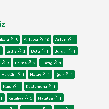
iz
nkara
Antalya
Artvin
5
10
1
Bitlis
Bolu
Burdur
1
1
1
1
e
Edirne
Elâzığ
2
3
1
Hakkâri
Hatay
Iğdır
1
1
1
Kars
Kastamonu
1
1
Kütahya
Malatya
1
1
1