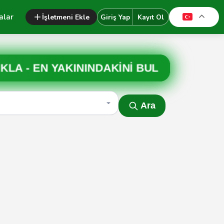
alar
İşletmeni Ekle
Giriş Yap
Kayıt Ol
IKLA -
EN YAKININDAKİNİ BUL
Ara