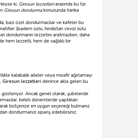
 Neyse ki,
Giresun lezzetleri
arasında bu tür
in
Giresun dondurma
konusunda harika
, bazı özel dondurmacılar ve kafeler bu
rnatifler (badem sütü, hindistan cevizi sütü
sel dondurmanın lezzetini aratmazken, daha
de hem lezzetli, hem de sağlıklı bir
likle kalabalık aileler veya misafir ağırlamayı
i,
Giresun lezzetleri
denince akla gelen bu
ik gösteriyor. Ancak genel olarak, şubelerde
rmacılar, belirli dönemlerde yaptıkları
ştırarak bütçenize en uygun seçeneği bulmanız
n dondurmanızı sipariş edebilirsiniz.