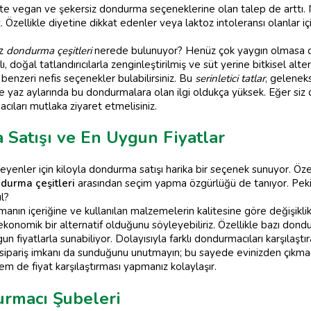
likte vegan ve şekersiz dondurma seçeneklerine olan talep de arttı.
 Özellikle diyetine dikkat edenler veya laktoz intoleransı olanlar iç
iz
dondurma çeşitleri
nerede bulunuyor? Henüz çok yaygın olmasa da
 doğal tatlandırıcılarla zenginleştirilmiş ve süt yerine bitkisel alte
benzeri nefis seçenekler bulabilirsiniz. Bu
serinletici tatlar
, gelenek
ikle yaz aylarında bu dondurmalara olan ilgi oldukça yüksek. Eğer siz 
acıları mutlaka ziyaret etmelisiniz.
Satışı ve En Uygun Fiyatlar
eyenler için kiloyla dondurma satışı harika bir seçenek sunuyor. Özel
durma çeşitleri
arasından seçim yapma özgürlüğü de tanıyor. Pek
l?
manın içeriğine ve kullanılan malzemelerin kalitesine göre değişikl
onomik bir alternatif olduğunu söyleyebiliriz. Özellikle bazı dondu
un fiyatlarla sunabiliyor. Dolayısıyla farklı dondurmacıları karşıla
sipariş imkanı da sunduğunu unutmayın; bu sayede evinizden çıkmada
 de fiyat karşılaştırması yapmanız kolaylaşır.
rmacı Şubeleri