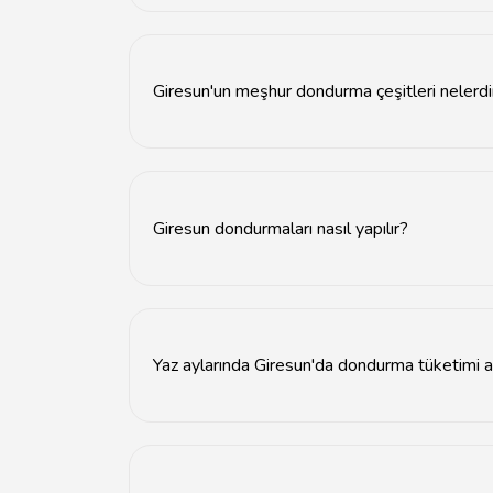
Giresun'da en iyi dondurmalar, yerel dondurma
Giresun'un meşhur dondurma çeşitleri nelerdi
Giresun'un meşhur dondurma çeşitleri arasında
Giresun dondurmaları nasıl yapılır?
Giresun dondurmaları, taze süt, doğal malzemel
Yaz aylarında Giresun'da dondurma tüketimi a
Evet, yaz aylarında Giresun'da dondurma tüketim