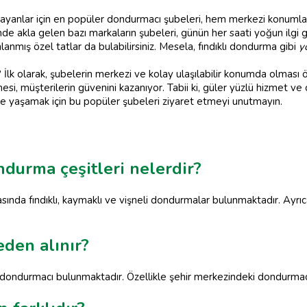
ayanlar için en popüler dondurmacı şubeleri, hem merkezi konumlar
nde akla gelen bazı markaların şubeleri, günün her saati yoğun ilg
anmış özel tatlar da bulabilirsiniz. Mesela, fındıklı dondurma gibi
y
lk olarak, şubelerin merkezi ve kolay ulaşılabilir konumda olması ön
esi, müşterilerin güvenini kazanıyor. Tabii ki, güler yüzlü hizmet ve 
lde yaşamak için bu popüler şubeleri ziyaret etmeyi unutmayın.
durma çeşitleri nelerdir?
sında fındıklı, kaymaklı ve vişneli dondurmalar bulunmaktadır. Ayr
den alınır?
dondurmacı bulunmaktadır. Özellikle şehir merkezindeki dondurmacı