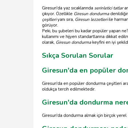
Giresun'da yaz sıcaklarında
serinletici tatlar
ar
çıkıyor. Özellikle
Giresun dondurma
denildiği
çeşitleri
yanı sıra,
Giresun lezzetleri
ile harmanl
görüyor.
Peki, bu şubeleri bu kadar popüler yapan ne? İ
kullanımı ve hijyen standartlarına dikkat edilm
olarak,
Giresun dondurma
keyfini en iyi şeki
Sıkça Sorulan Sorular
Giresun'da en popüler don
Giresun'da en popüler dondurma çeşitleri ara
oldukça tercih edilmektedir.
Giresun'da dondurma nere
Giresun'da dondurma almak için birçok yerel 