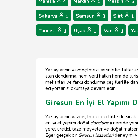
Manisa
Mardin
Mersin
4
1
5
Sakarya
Samsun
Siirt
1
3
1
Tunceli
Uşak
Van
Ya
1
1
1
Yaz aylarının vazgeçilmezi, serinletici tatlar 
alan dondurma, hem yerli halkın hem de turis
mekanları ve farklı dondurma çeşitleri ile d
ediyorsanız, okumaya devam edin!
Giresun En İyi El Yapımı
Yaz aylarının vazgeçilmezi, özellikle de sıcak
en iyi el yapımı doğal
dondurma
nerede yenir?
yerel üretici, taze meyveler ve doğal malzem
Eğer gerçek bir
Giresun lezzetleri
deneyimi ya