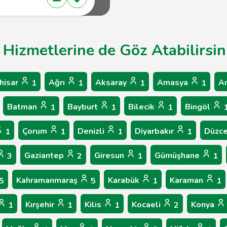
 Hizmetlerine de Göz Atabilirsin
hisar
Ağrı
Aksaray
Amasya
A
1
1
1
1
Batman
Bayburt
Bilecik
Bingöl
1
1
1
Çorum
Denizli
Diyarbakır
Düzc
1
1
1
1
Gaziantep
Giresun
Gümüşhane
3
2
1
1
Kahramanmaraş
Karabük
Karaman
5
5
1
1
Kırşehir
Kilis
Kocaeli
Konya
1
1
1
2