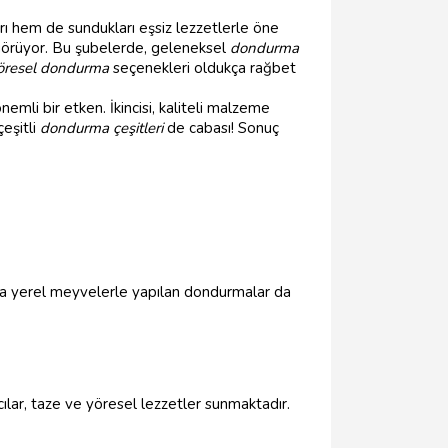
ı hem de sundukları eşsiz lezzetlerle öne
i görüyor. Bu şubelerde, geleneksel
dondurma
öresel dondurma
seçenekleri oldukça rağbet
emli bir etken. İkincisi, kaliteli malzeme
çeşitli
dondurma çeşitleri
de cabası! Sonuç
ıca yerel meyvelerle yapılan dondurmalar da
lar, taze ve yöresel lezzetler sunmaktadır.