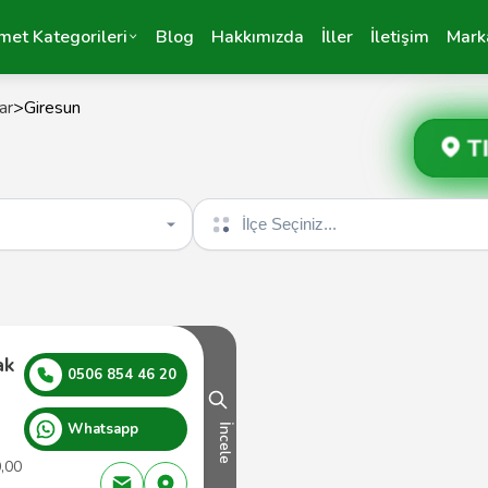
met Kategorileri
Blog
Hakkımızda
İller
İletişim
Mark
ar
>
Giresun
T
İlçe seçin
ak
0506 854 46 20
Whatsapp
İncele
0,00