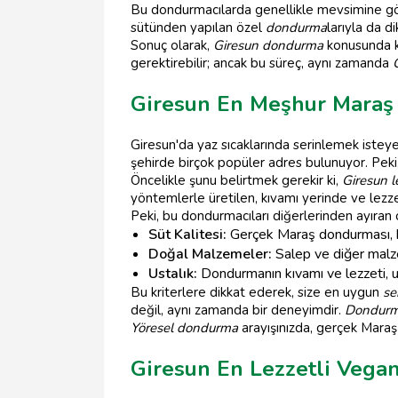
Bu dondurmacılarda genellikle mevsimine g
sütünden yapılan özel
dondurma
larıyla da d
Sonuç olarak,
Giresun dondurma
konusunda ke
gerektirebilir; ancak bu süreç, aynı zamanda
Giresun En Meşhur Maraş
Giresun'da yaz sıcaklarında serinlemek isteyen
şehirde birçok popüler adres bulunuyor. Peki
Öncelikle şunu belirtmek gerekir ki,
Giresun l
yöntemlerle üretilen, kıvamı yerinde ve lezz
Peki, bu dondurmacıları diğerlerinden ayıran ö
Süt Kalitesi:
Gerçek Maraş dondurması, keç
Doğal Malzemeler:
Salep ve diğer malze
Ustalık:
Dondurmanın kıvamı ve lezzeti, us
Bu kriterlere dikkat ederek, size en uygun
ser
değil, aynı zamanda bir deneyimdir.
Dondurma
Yöresel dondurma
arayışınızda, gerçek Maraş 
Giresun En Lezzetli Vega