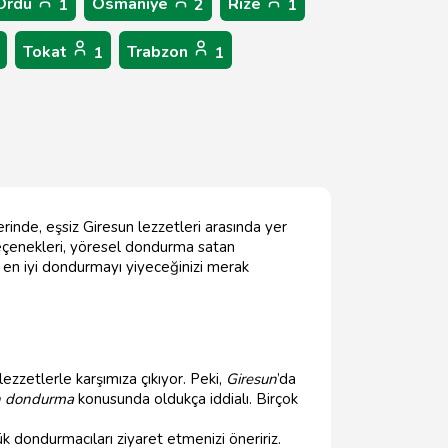
Ordu
Osmaniye
Rize
1
2
1
Tokat
Trabzon
1
1
lerinde, eşsiz Giresun lezzetleri arasında yer
seçenekleri, yöresel dondurma satan
e en iyi dondurmayı yiyeceğinizi merak
 lezzetlerle karşımıza çıkıyor. Peki,
Giresun
’da
n dondurma
konusunda oldukça iddialı. Birçok
 dondurmacıları ziyaret etmenizi öneririz.