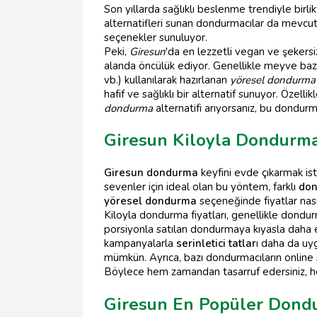
Son yıllarda sağlıklı beslenme trendiyle bir
alternatifleri sunan dondurmacılar da mevcut.
seçenekler sunuluyor.
Peki,
Giresun
'da en lezzetli vegan ve şekers
alanda öncülük ediyor. Genellikle meyve bazlı,
vb.) kullanılarak hazırlanan
yöresel dondurma
hafif ve sağlıklı bir alternatif sunuyor. Özell
dondurma
alternatifi arıyorsanız, bu dondurm
Giresun Kiloyla Dondurma 
Giresun dondurma
keyfini evde çıkarmak ist
sevenler için ideal olan bu yöntem, farklı
don
yöresel dondurma
seçeneğinde fiyatlar nası
Kiloyla dondurma fiyatları, genellikle dondur
porsiyonla satılan dondurmaya kıyasla daha ek
kampanyalarla
serinletici tatlar
ı daha da uyg
mümkün. Ayrıca, bazı dondurmacıların online 
Böylece hem zamandan tasarruf edersiniz, hem
Giresun En Popüler Dondu