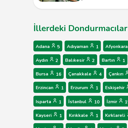
İllerdeki Dondurmacılar
Adana
Adıyaman
Afyonkara
5
1
Aydın
Balıkesir
Bartın
2
2
1
Bursa
Çanakkale
Çankırı
16
4
Erzincan
Erzurum
Eskişehir
1
1
Isparta
İstanbul
İzmir
1
10
1
Kayseri
Kırıkkale
Kırklareli
1
1