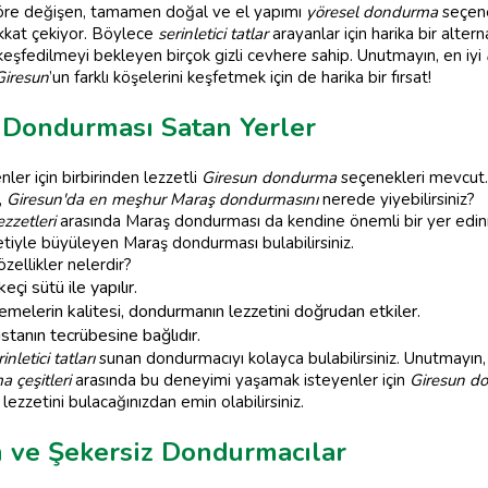
öre değişen, tamamen doğal ve el yapımı
yöresel dondurma
seçenek
ikkat çekiyor. Böylece
serinletici tatlar
arayanlar için harika bir altern
şfedilmeyi bekleyen birçok gizli cevhere sahip. Unutmayın, en iyi
Giresun
’un farklı köşelerini keşfetmek için de harika bir fırsat!
 Dondurması Satan Yerler
ler için birbirinden lezzetli
Giresun dondurma
seçenekleri mevcut. 
,
Giresun'da en meşhur Maraş dondurmasını
nerede yiyebilirsiniz?
ezzetleri
arasında Maraş dondurması da kendine önemli bir yer edinmi
etiyle büyüleyen Maraş dondurması bulabilirsiniz.
zellikler nelerdir?
i sütü ile yapılır.
melerin kalitesi, dondurmanın lezzetini doğrudan etkiler.
tanın tecrübesine bağlıdır.
inletici tatları
sunan dondurmacıyı kolayca bulabilirsiniz. Unutmayın,
 çeşitleri
arasında bu deneyimi yaşamak isteyenler için
Giresun d
lezzetini bulacağınızdan emin olabilirsiniz.
n ve Şekersiz Dondurmacılar