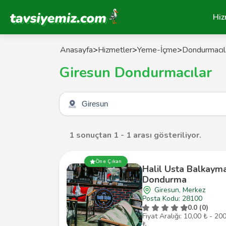
Tavsiyemiz Anasayfa
Hiz
Anasayfa
>
Hizmetler
>
Yeme-İçme
>
Dondurmacıl
Giresun Dondurmacılar
Şehir seçin
1 sonuçtan 1 - 1 arası gösteriliyor.
Öne Çıkan
Halil Usta Balkaym
Dondurma
Giresun, Merkez
Posta Kodu: 28100
0.0 (0)
Fiyat Aralığı: 10,00 ₺ - 20
₺