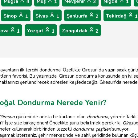
Muğla
Muş
Nevşehir
Niğde
4
1
3
1
Sinop
Sivas
Şanlıurfa
Tekirdağ
1
1
2
1
lova
Yozgat
Zonguldak
1
1
2
arayanların ilk tercihi dondurma! Özellikle Giresun'da yazın sıcak gün
tlerin favorisi. Bu yazımızda, Giresun dondurma konusunda en iyi 
amaklarınızı şenlendirecek adresleri keşfedeceğiz. Giresun'da nered
 Doğal Dondurma Nerede Yenir?
Giresun
günlerinde adeta bir kurtarıcı olan
dondurma
, yörede farklı
 İşte size birkaç öneri! Öncelikle şunu belirtmek gerekir ki,
Giresu
eler kullanarak birbirinden lezzetli
dondurma çeşitleri
sunuyor.
şamak isterseniz, şehir merkezinde ve sahil şeridinde bulunan küçük