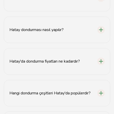
Hatay'daki en iyi dondurmacılar için tavsiyemiz, yerel
rehberimizdeki önerilere göz atmanızdır.
Hatay dondurması nasıl yapılır?
Hatay dondurması, doğal malzemelerle ve geleneksel
yöntemlerle hazırlanır, yoğun bir kıvama sahiptir.
Hatay'da dondurma fiyatları ne kadardır?
Hatay'daki dondurma fiyatları, dondurmacıya ve
seçtiğiniz lezzete göre değişiklik göstermektedir.
Hangi dondurma çeşitleri Hatay'da popülerdir?
Hatay'da kaymaklı, fıstıklı ve meyve aromalı