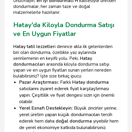
Unutmayın,
en iyi dondurmacı H
kalitesiyle üretilen
dondurmalar, her zaman taze ve doğal
malzemelerle hazırlanır.
Hatay'da Kiloyla Dondurma Satışı
ve En Uygun Fiyatlar
Hatay tatil lezzetleri
denince akla ilk gelenlerden
biri olan dondurma, özellikle yaz aylarında
serinlemenin en keyifli yolu. Peki,
Hatay
dondurmacıları
arasında kiloyla dondurma satışı
yapan ve en uygun fiyatları sunan yerleri nereden
bulabilirsiniz? İşte size birkaç ipucu:
Pazar Araştırması:
Farklı
Hatay dondurma
satıcılarını ziyaret ederek fiyat karşılaştırması
yapın. Çeşitlilik ve fiyat dengesi sizin için önemli
olabilir.
Yerel Esnafı Destekleyin:
Büyük zincirler yerine,
yerel üretim yapan küçük dondurmacıları tercih
ederek hem daha
doğal dondurma
yiyebilir hem
de yerel ekonomiye katkıda bulunabilirsiniz.