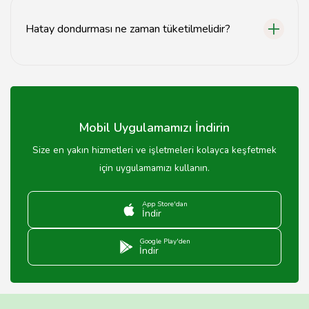
dondurmalar oldukça popülerdir.
Hatay dondurması ne zaman tüketilmelidir?
Hatay dondurması, özellikle yaz aylarında serinlemek
için ideal bir tatlıdır.
Mobil Uygulamamızı İndirin
Size en yakın hizmetleri ve işletmeleri kolayca keşfetmek
için uygulamamızı kullanın.
App Store'dan
İndir
Google Play'den
İndir