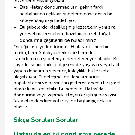
lezzetlerle dikkat çekiyor.
Bazı
Hatay dondurmacıları
, şehrin farklı
noktalarında açtıkları şubelerle daha geniş bir
kitleye ulaşmayı hedefliyor.
Bu şubelerde, klasikleşmiş lezzetlerin yanı sıra,
yöresel malzemelerle hazırlanan özel
doğal
dondurma
çeşitlerini de bulabilirsiniz.
Örneğin,
en iyi dondurmacı H
olarak bilinen bir
marka, hem Antakya merkezde hem de
İskenderun'da şubeleriyle hizmet veriyor olabilir. Bu
sayede, şehrin farklı bölgelerinde yaşayan veya tatil
yapan dondurma severler, kolaylıkla bu lezzete
ulaşabiliyor. Şubeleşme, bir dondurmacının
popülaritesini ve başarısını gösteren önemli bir işaret
olarak kabul edilebilir. Bu nedenle,
Hatay'da
dondurma
keyfi yapmak isteyenler için şube sayısı
fazla olan dondurmacılar, iyi bir başlangıç noktası
olabilir.
Sıkça Sorulan Sorular
Hatay'da en iyi dondurma nerede