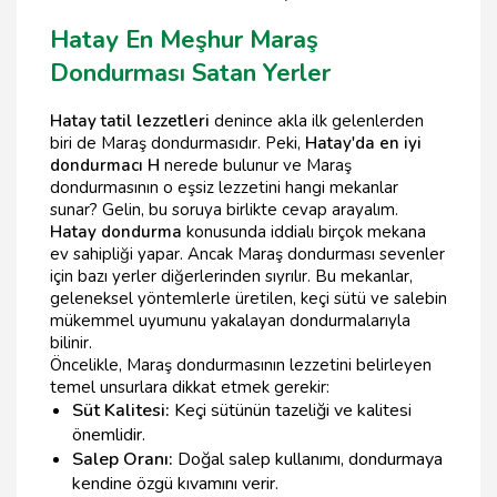
Hatay En Meşhur Maraş
Dondurması Satan Yerler
Hatay tatil lezzetleri
denince akla ilk gelenlerden
biri de Maraş dondurmasıdır. Peki,
Hatay'da en iyi
dondurmacı H
nerede bulunur ve Maraş
dondurmasının o eşsiz lezzetini hangi mekanlar
sunar? Gelin, bu soruya birlikte cevap arayalım.
Hatay dondurma
konusunda iddialı birçok mekana
ev sahipliği yapar. Ancak Maraş dondurması sevenler
için bazı yerler diğerlerinden sıyrılır. Bu mekanlar,
geleneksel yöntemlerle üretilen, keçi sütü ve salebin
mükemmel uyumunu yakalayan dondurmalarıyla
bilinir.
Öncelikle, Maraş dondurmasının lezzetini belirleyen
temel unsurlara dikkat etmek gerekir:
Süt Kalitesi:
Keçi sütünün tazeliği ve kalitesi
önemlidir.
Salep Oranı:
Doğal salep kullanımı, dondurmaya
kendine özgü kıvamını verir.