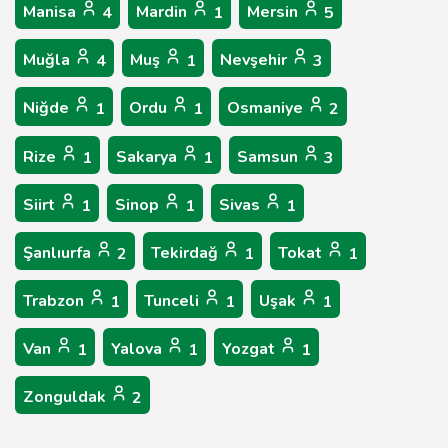
Manisa
Mardin
Mersin
4
1
5
Muğla
Muş
Nevşehir
4
1
3
Niğde
Ordu
Osmaniye
1
1
2
Rize
Sakarya
Samsun
1
1
3
Siirt
Sinop
Sivas
1
1
1
Şanlıurfa
Tekirdağ
Tokat
2
1
1
Trabzon
Tunceli
Uşak
1
1
1
Van
Yalova
Yozgat
1
1
1
Zonguldak
2