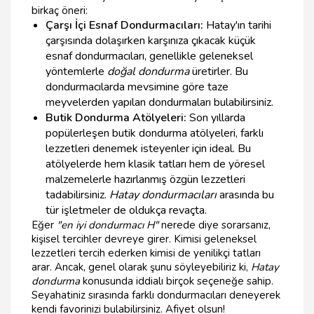
birkaç öneri:
Çarşı İçi Esnaf Dondurmacıları:
Hatay'ın tarihi
çarşısında dolaşırken karşınıza çıkacak küçük
esnaf dondurmacıları, genellikle geleneksel
yöntemlerle
doğal dondurma
üretirler. Bu
dondurmacılarda mevsimine göre taze
meyvelerden yapılan dondurmaları bulabilirsiniz.
Butik Dondurma Atölyeleri:
Son yıllarda
popülerleşen butik dondurma atölyeleri, farklı
lezzetleri denemek isteyenler için ideal. Bu
atölyelerde hem klasik tatları hem de yöresel
malzemelerle hazırlanmış özgün lezzetleri
tadabilirsiniz.
Hatay dondurmacıları
arasında bu
tür işletmeler de oldukça revaçta.
Eğer
"en iyi dondurmacı H"
nerede diye sorarsanız,
kişisel tercihler devreye girer. Kimisi geleneksel
lezzetleri tercih ederken kimisi de yenilikçi tatları
arar. Ancak, genel olarak şunu söyleyebiliriz ki,
Hatay
dondurma
konusunda iddialı birçok seçeneğe sahip.
Seyahatiniz sırasında farklı dondurmacıları deneyerek
kendi favorinizi bulabilirsiniz. Afiyet olsun!