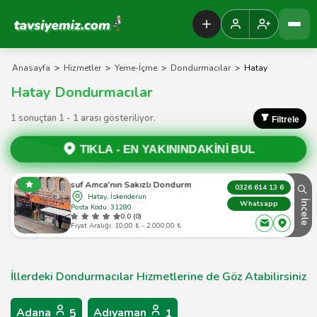
Tavsiyemiz Anasayfa
Anasayfa
>
Hizmetler
>
Yeme-İçme
>
Dondurmacılar
>
Hatay
Hatay Dondurmacılar
1 sonuçtan 1 - 1 arası gösteriliyor.
Filtrele
TIKLA -
EN YAKININDAKİNİ BUL
Yusuf Amca'nın Sakızlı Dondurmaları
0326 614 13 6
Hatay, İskenderun
İncele
Whatsapp
Posta Kodu: 31280
0.0 (0)
Fiyat Aralığı: 10,00 ₺ - 2.000,00 ₺
İllerdeki Dondurmacılar Hizmetlerine de Göz Atabilirsiniz
Adana
Adıyaman
5
1