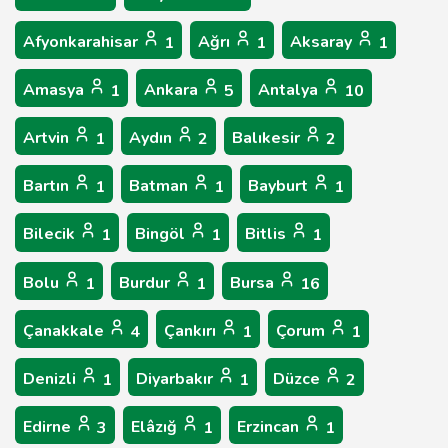
Afyonkarahisar
Ağrı
Aksaray
1
1
1
Amasya
Ankara
Antalya
1
5
10
Artvin
Aydın
Balıkesir
1
2
2
Bartın
Batman
Bayburt
1
1
1
Bilecik
Bingöl
Bitlis
1
1
1
Bolu
Burdur
Bursa
1
1
16
Çanakkale
Çankırı
Çorum
4
1
1
Denizli
Diyarbakır
Düzce
1
1
2
Edirne
Elâzığ
Erzincan
3
1
1