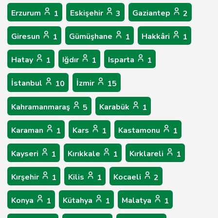
Erzurum
Eskişehir
Gaziantep
1
3
2
Giresun
Gümüşhane
Hakkâri
1
1
1
Hatay
Iğdır
Isparta
1
1
1
İstanbul
İzmir
10
15
Kahramanmaraş
Karabük
5
1
Karaman
Kars
Kastamonu
1
1
1
Kayseri
Kırıkkale
Kırklareli
1
1
1
Kırşehir
Kilis
Kocaeli
1
1
2
Konya
Kütahya
Malatya
1
1
1