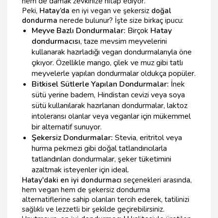
hem de damak zevkinize hitap ediyor.
Peki,
Hatay’da
en iyi vegan ve şekersiz
doğal
dondurma
nerede bulunur? İşte size birkaç ipucu:
Meyve Bazlı Dondurmalar:
Birçok
Hatay
dondurmacısı
, taze mevsim meyvelerini
kullanarak hazırladığı vegan dondurmalarıyla öne
çıkıyor. Özellikle mango, çilek ve muz gibi tatlı
meyvelerle yapılan dondurmalar oldukça popüler.
Bitkisel Sütlerle Yapılan Dondurmalar:
İnek
sütü yerine badem, Hindistan cevizi veya soya
sütü kullanılarak hazırlanan dondurmalar, laktoz
intoleransı olanlar veya veganlar için mükemmel
bir alternatif sunuyor.
Şekersiz Dondurmalar:
Stevia, eritritol veya
hurma pekmezi gibi doğal tatlandırıcılarla
tatlandırılan dondurmalar, şeker tüketimini
azaltmak isteyenler için ideal.
Hatay'daki en iyi dondurmacı
seçenekleri arasında,
hem vegan hem de şekersiz dondurma
alternatiflerine sahip olanları tercih ederek, tatilinizi
sağlıklı ve lezzetli bir şekilde geçirebilirsiniz.