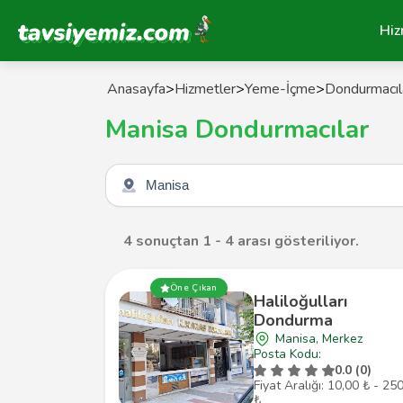
Tavsiyemiz Anasayfa
Hiz
Anasayfa
>
Hizmetler
>
Yeme-İçme
>
Dondurmacıl
Manisa Dondurmacılar
Şehir seçin
4 sonuçtan 1 - 4 arası gösteriliyor.
Öne Çıkan
Haliloğulları
Dondurma
Manisa, Merkez
Posta Kodu:
0.0 (0)
Fiyat Aralığı: 10,00 ₺ - 25
₺