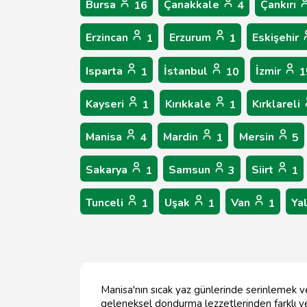
Bursa
Çanakkale
Çankırı
16
4
Erzincan
Erzurum
Eskişehir
1
1
Isparta
İstanbul
İzmir
1
10
1
Kayseri
Kırıkkale
Kırklareli
1
1
Manisa
Mardin
Mersin
4
1
5
Sakarya
Samsun
Siirt
1
3
1
Tunceli
Uşak
Van
Ya
1
1
1
Manisa'nın sıcak yaz günlerinde serinlemek ve
geleneksel dondurma lezzetlerinden farklı v