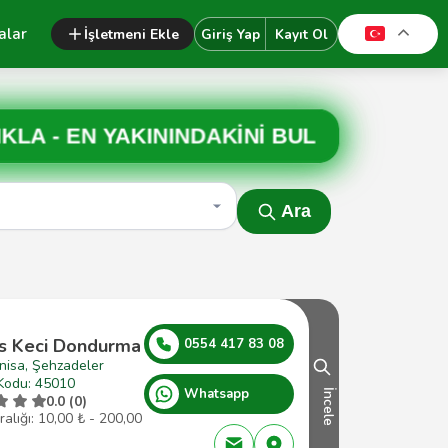
alar
İşletmeni Ekle
Giriş Yap
Kayıt Ol
IKLA -
EN YAKININDAKİNİ BUL
Ara
s Keci Dondurma
0554 417 83 08
nisa, Şehzadeler
Kodu: 45010
Whatsapp
İncele
0.0 (0)
ralığı: 10,00 ₺ - 200,00