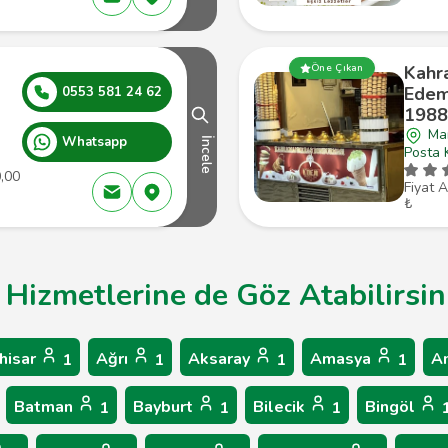
Kahr
Öne Çıkan
Edem
0553 581 24 62
1988
Man
Whatsapp
İncele
Posta 
0,00
Fiyat A
₺
 Hizmetlerine de Göz Atabilirsin
hisar
Ağrı
Aksaray
Amasya
A
1
1
1
1
Batman
Bayburt
Bilecik
Bingöl
1
1
1