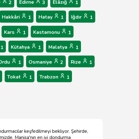
e
Edirne
Elâzığ
2
3
1
Hakkâri
Hatay
Iğdır
1
1
1
Kars
Kastamonu
1
1
Kütahya
Malatya
1
1
1
Ordu
Osmaniye
Rize
1
2
1
Tokat
Trabzon
1
1
ondurmacılar keşfedilmeyi bekliyor. Şehirde,
imizde, Manisa'nın en iyi dondurma