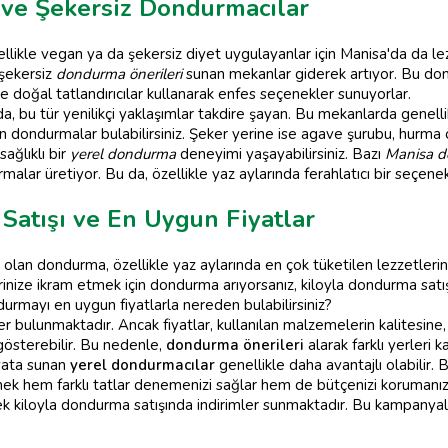
 ve Şekersiz Dondurmacılar
likle vegan ya da şekersiz diyet uygulayanlar için Manisa'da da lez
şekersiz
dondurma önerileri
sunan mekanlar giderek artıyor. Bu do
 doğal tatlandırıcılar kullanarak enfes seçenekler sunuyorlar.
 bu tür yenilikçi yaklaşımlar takdire şayan. Bu mekanlarda genelli
an dondurmalar bulabilirsiniz. Şeker yerine ise agave şurubu, hurma ö
ağlıklı bir
yerel dondurma
deneyimi yaşayabilirsiniz. Bazı
Manisa d
lar üretiyor. Bu da, özellikle yaz aylarında ferahlatıcı bir seçenek
Satışı ve En Uygun Fiyatlar
olan dondurma, özellikle yaz aylarında en çok tüketilen lezzetlerin 
nize ikram etmek için dondurma arıyorsanız, kiloyla dondurma satışı y
urmayı en uygun fiyatlarla nereden bulabilirsiniz?
er bulunmaktadır. Ancak fiyatlar, kullanılan malzemelerin kalitesin
gösterebilir. Bu nedenle,
dondurma önerileri
alarak farklı yerleri k
iyata sunan
yerel dondurmacılar
genellikle daha avantajlı olabilir. 
k hem farklı tatlar denemenizi sağlar hem de bütçenizi korumanıza
 kiloyla dondurma satışında indirimler sunmaktadır. Bu kampanyala