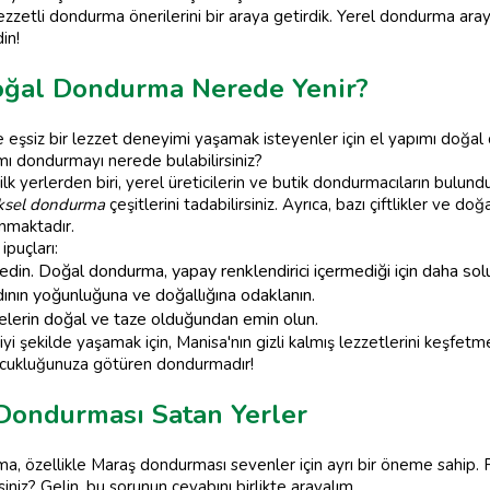
 lezzetli dondurma önerilerini bir araya getirdik. Yerel dondurma ara
in!
Doğal Dondurma Nerede Yenir?
 eşsiz bir lezzet deneyimi yaşamak isteyenler için el yapımı doğal
ımı dondurmayı nerede bulabilirsiniz?
lk yerlerden biri, yerel üreticilerin ve butik dondurmacıların bulun
ksel dondurma
çeşitlerini tadabilirsiniz. Ayrıca, bazı çiftlikler ve d
nmaktadır.
ipuçları:
in. Doğal dondurma, yapay renklendirici içermediği için daha soluk
nın yoğunluğuna ve doğallığına odaklanın.
melerin doğal ve taze olduğundan emin olun.
yi şekilde yaşamak için, Manisa'nın gizli kalmış lezzetlerini keşfet
çocukluğunuza götüren dondurmadır!
Dondurması Satan Yerler
a, özellikle Maraş dondurması sevenler için ayrı bir öneme sahip. 
iz? Gelin, bu sorunun cevabını birlikte arayalım.