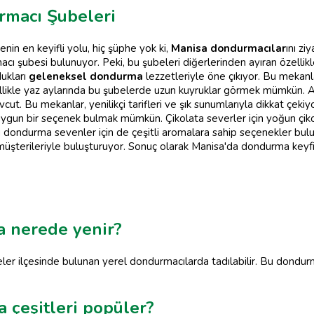
rmacı Şubeleri
enin en keyifli yolu, hiç şüphe yok ki,
Manisa dondurmacılar
ını z
ı şubesi bulunuyor. Peki, bu şubeleri diğerlerinden ayıran özellikler
dukları
geleneksel dondurma
lezzetleriyle öne çıkıyor. Bu mekanl
likle yaz aylarında bu şubelerde uzun kuyruklar görmek mümkün. Ar
t. Bu mekanlar, yenilikçi tarifleri ve şık sunumlarıyla dikkat çekiyo
uygun bir seçenek bulmak mümkün. Çikolata severler için yoğun çiko
ü dondurma sevenler için de çeşitli aromalara sahip seçenekler bul
müşterileriyle buluşturuyor. Sonuç olarak Manisa'da dondurma keyfi 
a nerede yenir?
er ilçesinde bulunan yerel dondurmacılarda tadılabilir. Bu dondurma
 çeşitleri popüler?