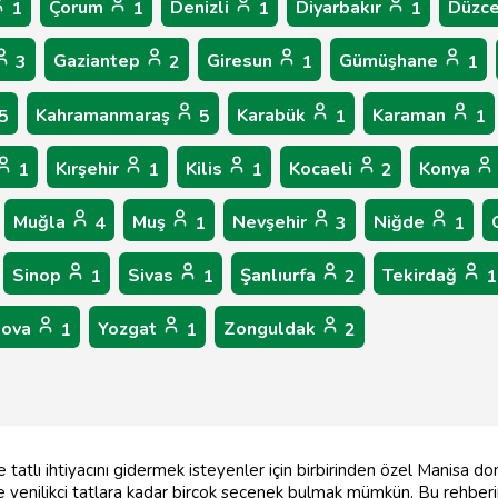
Çorum
Denizli
Diyarbakır
Düzc
1
1
1
1
Gaziantep
Giresun
Gümüşhane
3
2
1
1
Kahramanmaraş
Karabük
Karaman
5
5
1
1
Kırşehir
Kilis
Kocaeli
Konya
1
1
1
2
Muğla
Muş
Nevşehir
Niğde
4
1
3
1
Sinop
Sivas
Şanlıurfa
Tekirdağ
1
1
2
1
lova
Yozgat
Zonguldak
1
1
2
 tatlı ihtiyacını gidermek isteyenler için birbirinden özel Manisa d
e yenilikçi tatlara kadar birçok seçenek bulmak mümkün. Bu rehber