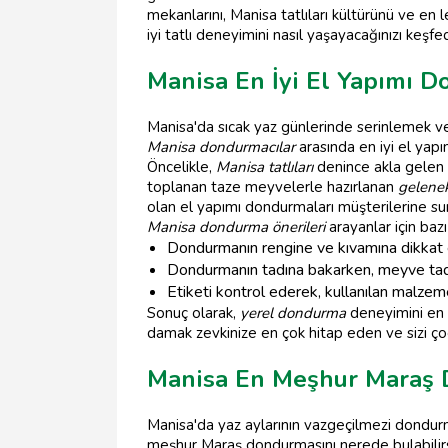
mekanlarını, Manisa tatlıları kültürünü ve en
iyi tatlı deneyimini nasıl yaşayacağınızı keşfed
Manisa En İyi El Yapımı 
Manisa'da sıcak yaz günlerinde serinlemek ve
Manisa dondurmacılar
arasında en iyi el yap
Öncelikle,
Manisa tatlıları
denince akla gelen i
toplanan taze meyvelerle hazırlanan
gelene
olan el yapımı dondurmaları müşterilerine su
Manisa dondurma önerileri
arayanlar için bazı 
Dondurmanın rengine ve kıvamına dikkat ed
Dondurmanın tadına bakarken, meyve tadı
Etiketi kontrol ederek, kullanılan malze
Sonuç olarak,
yerel dondurma
deneyimini en i
damak zevkinize en çok hitap eden ve sizi 
Manisa En Meşhur Maraş 
Manisa'da yaz aylarının vazgeçilmezi dondurm
meşhur Maraş dondurmasını nerede bulabilirsin