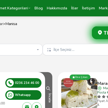
met Kategorileri
Blog
Hakkımızda
İller
İletişim
Mark
ar
>
Manisa
T
İlçe seçin
Öne Çıkan
Mara
0236 234 46 00
Ma
Posta 
Whatsapp
İncele
Fiyat A
0,00
₺