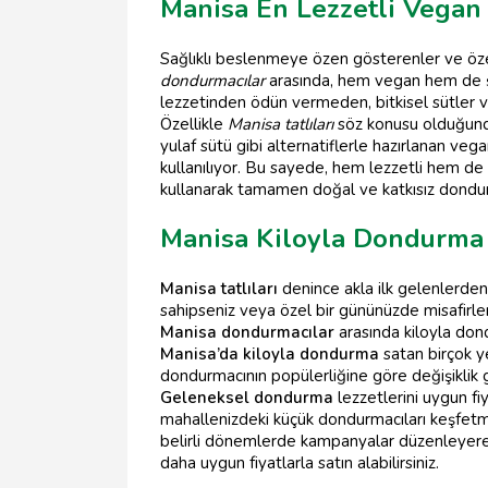
Manisa En Lezzetli Vegan
Sağlıklı beslenmeye özen gösterenler ve özel
dondurmacılar
arasında, hem vegan hem de 
lezzetinden ödün vermeden, bitkisel sütler ve
Özellikle
Manisa tatlıları
söz konusu olduğunda,
yulaf sütü gibi alternatiflerle hazırlanan veg
kullanılıyor. Bu sayede, hem lezzetli hem de s
kullanarak tamamen doğal ve katkısız dondurma
Manisa Kiloyla Dondurma 
Manisa tatlıları
denince akla ilk gelenlerden 
sahipseniz veya özel bir gününüzde misafirleri
Manisa dondurmacılar
arasında kiloyla dond
Manisa’da kiloyla dondurma
satan birçok y
dondurmacının popülerliğine göre değişiklik 
Geleneksel dondurma
lezzetlerini uygun f
mahallenizdeki küçük dondurmacıları keşfetme
belirli dönemlerde kampanyalar düzenleyerek
daha uygun fiyatlarla satın alabilirsiniz.