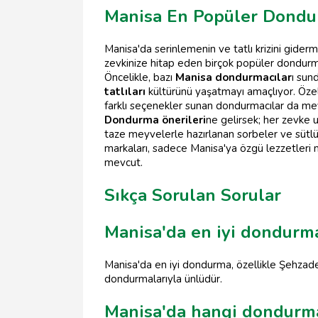
Manisa En Popüler Dondu
Manisa'da serinlemenin ve tatlı krizini giderm
zevkinize hitap eden birçok popüler dondurmac
Öncelikle, bazı
Manisa dondurmacılar
ı sun
tatlıları
kültürünü yaşatmayı amaçlıyor. Özel
farklı seçenekler sunan dondurmacılar da mevcu
Dondurma önerileri
ne gelirsek; her zevke 
taze meyvelerle hazırlanan sorbeler ve sütl
markaları, sadece Manisa'ya özgü lezzetleri 
mevcut.
Sıkça Sorulan Sorular
Manisa'da en iyi dondurm
Manisa'da en iyi dondurma, özellikle Şehzadel
dondurmalarıyla ünlüdür.
Manisa'da hangi dondurma