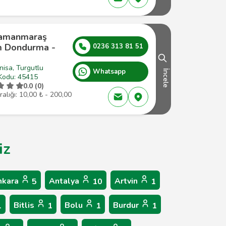
amanmaraş
 Dondurma -
0236 313 81 51
isa, Turgutlu
Whatsapp
İncele
Kodu: 45415
0.0 (0)
ralığı: 10,00 ₺ - 200,00
iz
nkara
Antalya
Artvin
5
10
1
Bitlis
Bolu
Burdur
1
1
1
1