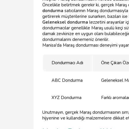
Öncelikle belirtmek gerekir ki, gerçek Maraş
dondurma
satıcılarının Maraş dondurmasıyla 
getirerek müşterilerine sunarken, bazıları ise
Geleneksel dondurma
lezzetini arayanlar i
dondurmacılar genellikle Maraş usulü keçi sü
damak zevkinize en uygun olanı bulabileceği
dondurmalarını denemeniz önerilir.
Manisa'da Maraş dondurması deneyimi yaşamak
Dondurmacı Adı
Öne Çıkan Öze
ABC Dondurma
Geleneksel Ma
XYZ Dondurma
Farklı aromal
Unutmayın, gerçek Maraş dondurmasının sırrı, 
hijyenine ve kullandığı malzemelere dikkat e