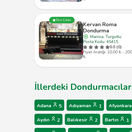
Öne Çıkan
Kervan Roma
Dondurma
Manisa, Turgutlu
Posta Kodu: 45415
0.0 (0)
Fiyat Aralığı: 10,00 ₺ - 20
₺
İllerdeki Dondurmacılar
Adana
Adıyaman
Afyonkara
5
1
Aydın
Balıkesir
Bartın
2
2
1