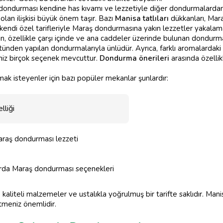
 dondurması kendine has kıvamı ve lezzetiyle diğer dondurmalardan 
olan ilişkisi büyük önem taşır. Bazı
Manisa tatlıları
dükkanları, Mar
 kendi özel tarifleriyle Maraş dondurmasına yakın lezzetler yakalama
çin, özellikle çarşı içinde ve ana caddeler üzerinde bulunan dondurmac
tünden yapılan dondurmalarıyla ünlüdür. Ayrıca, farklı aromalarda
niz birçok seçenek mevcuttur.
Dondurma önerileri
arasında özellik
 isteyenler için bazı popüler mekanlar şunlardır:
lliği
raş dondurması lezzeti
arda Maraş dondurması seçenekleri
kaliteli malzemeler ve ustalıkla yoğrulmuş bir tarifte saklıdır. Man
tmeniz önemlidir.