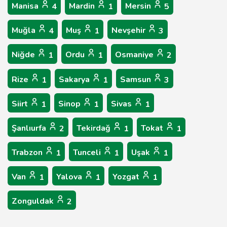
Manisa
Mardin
Mersin
4
1
5
Muğla
Muş
Nevşehir
4
1
3
Niğde
Ordu
Osmaniye
1
1
2
Rize
Sakarya
Samsun
1
1
3
Siirt
Sinop
Sivas
1
1
1
Şanlıurfa
Tekirdağ
Tokat
2
1
1
Trabzon
Tunceli
Uşak
1
1
1
Van
Yalova
Yozgat
1
1
1
Zonguldak
2