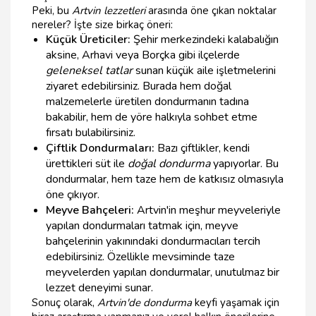
Peki, bu
Artvin lezzetleri
arasında öne çıkan noktalar
nereler? İşte size birkaç öneri:
Küçük Üreticiler:
Şehir merkezindeki kalabalığın
aksine, Arhavi veya Borçka gibi ilçelerde
geleneksel tatlar
sunan küçük aile işletmelerini
ziyaret edebilirsiniz. Burada hem doğal
malzemelerle üretilen dondurmanın tadına
bakabilir, hem de yöre halkıyla sohbet etme
fırsatı bulabilirsiniz.
Çiftlik Dondurmaları:
Bazı çiftlikler, kendi
ürettikleri süt ile
doğal dondurma
yapıyorlar. Bu
dondurmalar, hem taze hem de katkısız olmasıyla
öne çıkıyor.
Meyve Bahçeleri:
Artvin'in meşhur meyveleriyle
yapılan dondurmaları tatmak için, meyve
bahçelerinin yakınındaki dondurmacıları tercih
edebilirsiniz. Özellikle mevsiminde taze
meyvelerden yapılan dondurmalar, unutulmaz bir
lezzet deneyimi sunar.
Sonuç olarak,
Artvin'de dondurma
keyfi yaşamak için