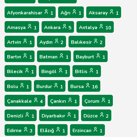
Afyonkarahisar
Ağrı
Aksaray
1
1
1
Amasya
Ankara
Antalya
1
5
10
Artvin
Aydın
Balıkesir
1
2
2
Bartın
Batman
Bayburt
1
1
1
Bilecik
Bingöl
Bitlis
1
1
1
Bolu
Burdur
Bursa
1
1
16
Çanakkale
Çankırı
Çorum
4
1
1
Denizli
Diyarbakır
Düzce
1
1
2
Edirne
Elâzığ
Erzincan
3
1
1