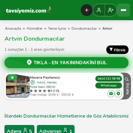
Tavsiyemiz Anasayfa
Anasayfa
>
Hizmetler
>
Yeme-İçme
>
Dondurmacılar
>
Artvin
Artvin Dondurmacılar
1 sonuçtan 1 - 1 arası gösteriliyor.
Filtrele
TIKLA -
EN YAKININDAKİNİ BUL
Mavera Pastanesi
0414 312 58 98
Artvin, Merkez
İncele
Whatsapp
Posta Kodu: 08010
0.0 (0)
Fiyat Aralığı: 10,00 ₺ - 200,00 ₺
İllerdeki Dondurmacılar Hizmetlerine de Göz Atabilirsiniz
Adana
Adıyaman
5
1