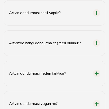
doğal malzemelerle yapılan el yapımı dondurmalardır.
Artvin dondurması nasıl yapılır?
Artvin dondurması, taze süt, şeker ve doğal meyve
püresi gibi malzemelerle el yapımı olarak hazırlanır.
Artvin'de hangi dondurma çeşitleri bulunur?
Artvin'de kaymaklı, fıstıklı, çilekli ve vişneli gibi çeşitli
dondurma çeşitleri bulunmaktadır.
Artvin dondurması neden farklıdır?
Artvin dondurması, yöresel malzemeler ve geleneksel
yöntemlerle yapıldığı için kendine özgü bir lezzete
sahiptir.
Artvin dondurması vegan mı?