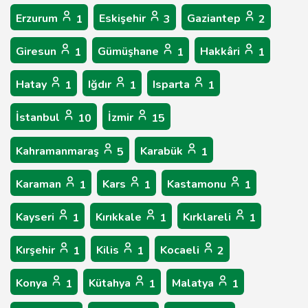
Erzurum
Eskişehir
Gaziantep
1
3
2
Giresun
Gümüşhane
Hakkâri
1
1
1
Hatay
Iğdır
Isparta
1
1
1
İstanbul
İzmir
10
15
Kahramanmaraş
Karabük
5
1
Karaman
Kars
Kastamonu
1
1
1
Kayseri
Kırıkkale
Kırklareli
1
1
1
Kırşehir
Kilis
Kocaeli
1
1
2
Konya
Kütahya
Malatya
1
1
1