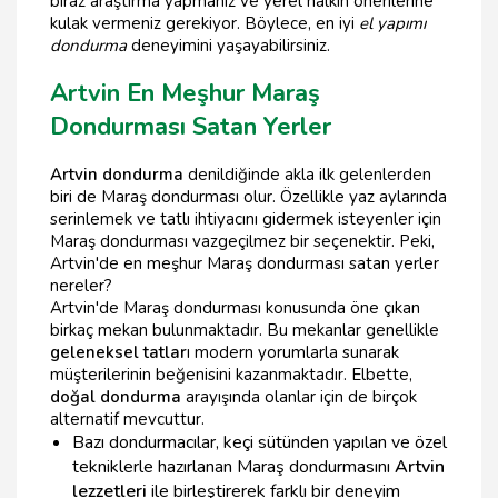
biraz araştırma yapmanız ve yerel halkın önerilerine
kulak vermeniz gerekiyor. Böylece, en iyi
el yapımı
dondurma
deneyimini yaşayabilirsiniz.
Artvin En Meşhur Maraş
Dondurması Satan Yerler
Artvin dondurma
denildiğinde akla ilk gelenlerden
biri de Maraş dondurması olur. Özellikle yaz aylarında
serinlemek ve tatlı ihtiyacını gidermek isteyenler için
Maraş dondurması vazgeçilmez bir seçenektir. Peki,
Artvin'de en meşhur Maraş dondurması satan yerler
nereler?
Artvin'de Maraş dondurması konusunda öne çıkan
birkaç mekan bulunmaktadır. Bu mekanlar genellikle
geleneksel tatlar
ı modern yorumlarla sunarak
müşterilerinin beğenisini kazanmaktadır. Elbette,
doğal dondurma
arayışında olanlar için de birçok
alternatif mevcuttur.
Bazı dondurmacılar, keçi sütünden yapılan ve özel
tekniklerle hazırlanan Maraş dondurmasını
Artvin
lezzetleri
ile birleştirerek farklı bir deneyim