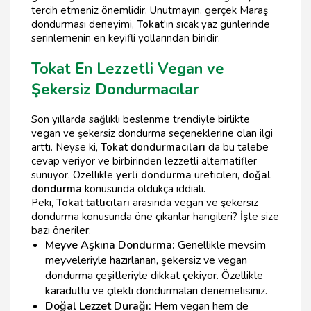
tercih etmeniz önemlidir. Unutmayın, gerçek Maraş
dondurması deneyimi,
Tokat
'ın sıcak yaz günlerinde
serinlemenin en keyifli yollarından biridir.
Tokat En Lezzetli Vegan ve
Şekersiz Dondurmacılar
Son yıllarda sağlıklı beslenme trendiyle birlikte
vegan ve şekersiz dondurma seçeneklerine olan ilgi
arttı. Neyse ki,
Tokat dondurmacıları
da bu talebe
cevap veriyor ve birbirinden lezzetli alternatifler
sunuyor. Özellikle
yerli dondurma
üreticileri,
doğal
dondurma
konusunda oldukça iddialı.
Peki,
Tokat tatlıcıları
arasında vegan ve şekersiz
dondurma konusunda öne çıkanlar hangileri? İşte size
bazı öneriler:
Meyve Aşkına Dondurma:
Genellikle mevsim
meyveleriyle hazırlanan, şekersiz ve vegan
dondurma çeşitleriyle dikkat çekiyor. Özellikle
karadutlu ve çilekli dondurmaları denemelisiniz.
Doğal Lezzet Durağı:
Hem vegan hem de