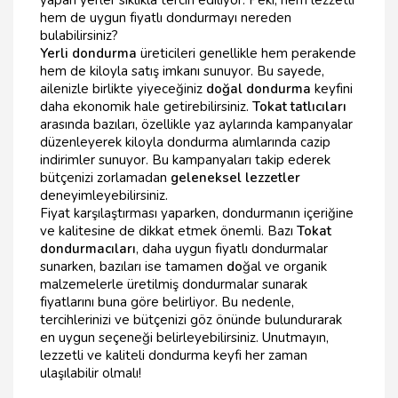
yapan yerler sıklıkla tercih ediliyor. Peki, hem lezzetli
hem de uygun fiyatlı dondurmayı nereden
bulabilirsiniz?
Yerli dondurma
üreticileri genellikle hem perakende
hem de kiloyla satış imkanı sunuyor. Bu sayede,
ailenizle birlikte yiyeceğiniz
doğal dondurma
keyfini
daha ekonomik hale getirebilirsiniz.
Tokat tatlıcıları
arasında bazıları, özellikle yaz aylarında kampanyalar
düzenleyerek kiloyla dondurma alımlarında cazip
indirimler sunuyor. Bu kampanyaları takip ederek
bütçenizi zorlamadan
geleneksel lezzetler
deneyimleyebilirsiniz.
Fiyat karşılaştırması yaparken, dondurmanın içeriğine
ve kalitesine de dikkat etmek önemli. Bazı
Tokat
dondurmacıları
, daha uygun fiyatlı dondurmalar
sunarken, bazıları ise tamamen
do
ğal ve organik
malzemelerle üretilmiş dondurmalar sunarak
fiyatlarını buna göre belirliyor. Bu nedenle,
tercihlerinizi ve bütçenizi göz önünde bulundurarak
en uygun seçeneği belirleyebilirsiniz. Unutmayın,
lezzetli ve kaliteli dondurma keyfi her zaman
ulaşılabilir olmalı!