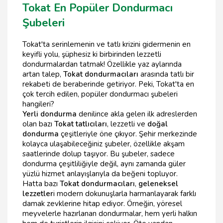
Tokat En Popüler Dondurmacı
Şubeleri
Tokat'ta serinlemenin ve tatlı krizini gidermenin en
keyifli yolu, şüphesiz ki birbirinden lezzetli
dondurmalardan tatmak! Özellikle yaz aylarında
artan talep,
Tokat dondurmacıları
arasında tatlı bir
rekabeti de beraberinde getiriyor. Peki, Tokat'ta en
çok tercih edilen, popüler dondurmacı şubeleri
hangileri?
Yerli dondurma
denilince akla gelen ilk adreslerden
olan bazı
Tokat tatlıcıları
, lezzetli ve
doğal
dondurma
çeşitleriyle öne çıkıyor. Şehir merkezinde
kolayca ulaşabileceğiniz şubeler, özellikle akşam
saatlerinde dolup taşıyor. Bu şubeler, sadece
dondurma çeşitliliğiyle değil, aynı zamanda güler
yüzlü hizmet anlayışlarıyla da beğeni topluyor.
Hatta bazı
Tokat dondurmacıları
,
geleneksel
lezzetler
i modern dokunuşlarla harmanlayarak farklı
damak zevklerine hitap ediyor. Örneğin, yöresel
meyvelerle hazırlanan dondurmalar, hem yerli halkın