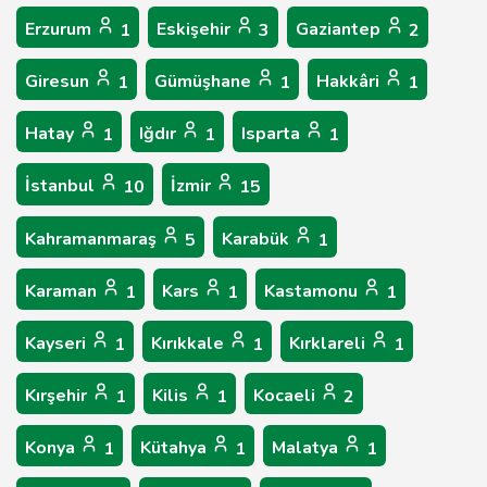
Erzurum
Eskişehir
Gaziantep
1
3
2
Giresun
Gümüşhane
Hakkâri
1
1
1
Hatay
Iğdır
Isparta
1
1
1
İstanbul
İzmir
10
15
Kahramanmaraş
Karabük
5
1
Karaman
Kars
Kastamonu
1
1
1
Kayseri
Kırıkkale
Kırklareli
1
1
1
Kırşehir
Kilis
Kocaeli
1
1
2
Konya
Kütahya
Malatya
1
1
1