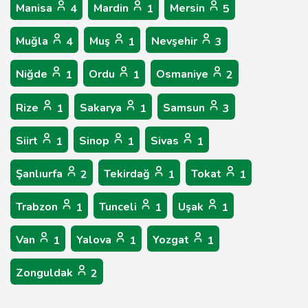
Manisa
Mardin
Mersin
4
1
5
Muğla
Muş
Nevşehir
4
1
3
Niğde
Ordu
Osmaniye
1
1
2
Rize
Sakarya
Samsun
1
1
3
Siirt
Sinop
Sivas
1
1
1
Şanlıurfa
Tekirdağ
Tokat
2
1
1
Trabzon
Tunceli
Uşak
1
1
1
Van
Yalova
Yozgat
1
1
1
Zonguldak
2