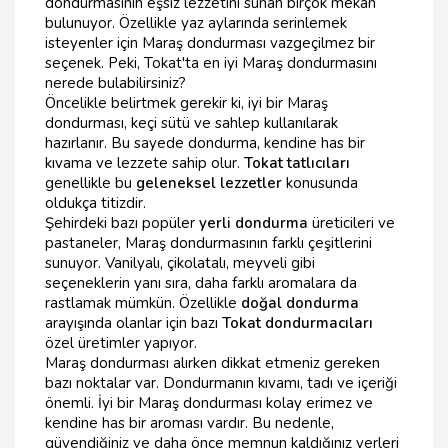
dondurmasının eşsiz lezzetini sunan birçok mekan
bulunuyor. Özellikle yaz aylarında serinlemek
isteyenler için Maraş dondurması vazgeçilmez bir
seçenek. Peki, Tokat'ta en iyi Maraş dondurmasını
nerede bulabilirsiniz?
Öncelikle belirtmek gerekir ki, iyi bir Maraş
dondurması, keçi sütü ve sahlep kullanılarak
hazırlanır. Bu sayede dondurma, kendine has bir
kıvama ve lezzete sahip olur.
Tokat tatlıcıları
genellikle bu
geleneksel lezzetler
konusunda
oldukça titizdir.
Şehirdeki bazı popüler
yerli dondurma
üreticileri ve
pastaneler, Maraş dondurmasının farklı çeşitlerini
sunuyor. Vanilyalı, çikolatalı, meyveli gibi
seçeneklerin yanı sıra, daha farklı aromalara da
rastlamak mümkün. Özellikle
doğal dondurma
arayışında olanlar için bazı
Tokat dondurmacıları
özel üretimler yapıyor.
Maraş dondurması alırken dikkat etmeniz gereken
bazı noktalar var. Dondurmanın kıvamı, tadı ve içeriği
önemli. İyi bir Maraş dondurması kolay erimez ve
kendine has bir aroması vardır. Bu nedenle,
güvendiğiniz ve daha önce memnun kaldığınız yerleri