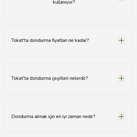
kullanıyor?
Tokat dondurmacıları genellikle yerel süt, meyve ve
doğal tatlandırıcılar kullanarak dondurma yapmaktadır.
Tokat'ta dondurma fiyatları ne kadar?
Tokat'ta dondurma fiyatları genellikle 10-20 TL
arasında değişmektedir.
Tokat'ta dondurma çeşitleri nelerdir?
Tokat'ta sade, fıstık, çikolata ve meyve çeşitleri gibi
birçok dondurma çeşidi bulunmaktadır.
Dondurma almak için en iyi zaman nedir?
Dondurma almak için yaz ayları ve sıcak günler en ideal