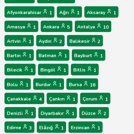
Afyonkarahisar
Ağrı
Aksaray
1
1
1
Amasya
Ankara
Antalya
1
5
10
Artvin
Aydın
Balıkesir
1
2
2
Bartın
Batman
Bayburt
1
1
1
Bilecik
Bingöl
Bitlis
1
1
1
Bolu
Burdur
Bursa
1
1
16
Çanakkale
Çankırı
Çorum
4
1
1
Denizli
Diyarbakır
Düzce
1
1
2
Edirne
Elâzığ
Erzincan
3
1
1