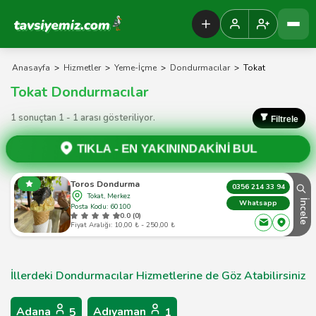
Tavsiyemiz Anasayfa
Anasayfa
>
Hizmetler
>
Yeme-İçme
>
Dondurmacılar
>
Tokat
Tokat Dondurmacılar
1 sonuçtan 1 - 1 arası gösteriliyor.
Filtrele
TIKLA -
EN YAKININDAKİNİ BUL
Toros Dondurma
0356 214 33 94
Tokat, Merkez
İncele
Whatsapp
Posta Kodu: 60100
0.0 (0)
Fiyat Aralığı: 10,00 ₺ - 250,00 ₺
İllerdeki Dondurmacılar Hizmetlerine de Göz Atabilirsiniz
Adana
Adıyaman
5
1