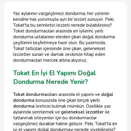
Yaz aylarının vazgeçilmezi dondurma, her yörenin
kendine has yorumuyla ayrı bir lezzet sunuyor. Peki,
Tokat'ta bu serinletici lezzeti nerede bulabilirsiniz?
Tokat dondurmacıları arasında en iyilerini, yerli
dondurma ustalarının elinden çıkan doğal dondurma
çeşitlerini keşfetmeye hazır olun. Bu yazımızda,
Tokat tatlıcıları içerisinde öne çıkan, geleneksel
lezzetler sunan ve damak zevkinize hitap eden
dondurmacıları mercek altına alıyoruz.
Tokat En İyi El Yapımı Doğal
Dondurma Nerede Yenir?
Tokat dondurmacıları
arasında el yapımı ve
doğal
dondurma
konusunda öne çıkan birçok
yerli
dondurma
üreticisi bulmak mümkün. Özellikle yaz
aylarında serinlemek ve
geleneksel lezzetler
ile
tatlanmak isteyenler için bu dondurmacılar
vazgeçilmez duraklar haline geliyor. Peki, Tokat'ta en
iyi el yapımı doğal dondurmayı nerede yiyebilirsiniz?