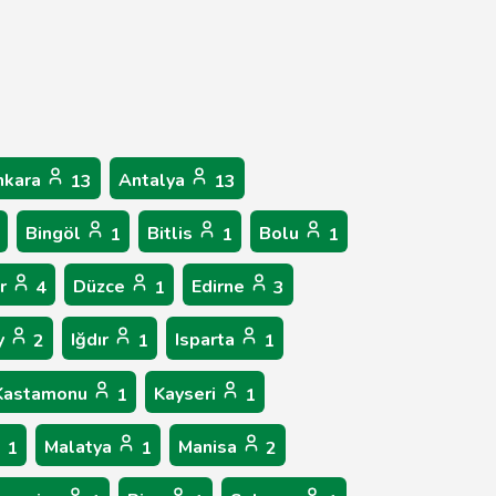
nkara
Antalya
13
13
Bingöl
Bitlis
Bolu
1
1
1
ır
Düzce
Edirne
4
1
3
y
Iğdır
Isparta
2
1
1
Kastamonu
Kayseri
1
1
Malatya
Manisa
1
1
2