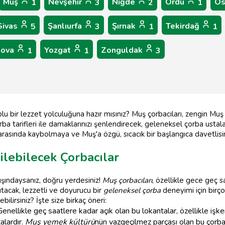
Muş
Nevşehir
Niğde
Ordu
Os
1
3
2
1
Sivas
Şanlıurfa
Şırnak
Tekirdağ
5
3
1
1
lova
Yozgat
Zonguldak
1
1
3
dolu bir lezzet yolculuğuna hazır mısınız? Muş çorbacıları, zengin M
ba tarifleri ile damaklarınızı şenlendirecek, geleneksel çorba ustalar
arasında kaybolmaya ve Muş'a özgü, sıcacık bir başlangıca davetlisin
ilebilecek Çorbacılar
yışındaysanız, doğru yerdesiniz!
Muş çorbacıları
, özellikle gece geç 
ıtacak, lezzetli ve doyurucu bir
geleneksel çorba
deneyimi için birç
ilirsiniz? İşte size birkaç öneri:
enellikle geç saatlere kadar açık olan bu lokantalar, özellikle iş
alardır.
Muş yemek kültürü
nün vazgeçilmez parçası olan bu çorba