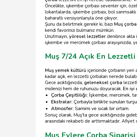
Öncelikle, işkembe çorbası sevenler için, özel
lokantalarda, işkembe çorbası, bol sarımsaklı
baharatlı versiyonlarıyla öne çıkıyor.
Şunu da belirtmek gerekir ki, bazı
Muş çorbac
kendi favorinizi bulmanız mümkün.
Unutmayın,
yöresel lezzetler
denilince akla 
işkembe ve mercimek çorbası arayışınızda, ye
Muş 7/24 Açık En Lezzetli
Muş yemek kültürü
içerisinde çorbanın yeri a
kadar açık, en lezzetli çorbaları nerede bulabi
Gece acıktığınızda,
geleneksel çorba
lezzetl
midenizi hem de ruhunuzu doyuracak.
En iyi 
Çorba Çeşitliliği:
İşkembe, mercimek, tav
Ekstralar:
Çorbayla birlikte sunulan turşu,
Atmosfer:
Samimi ve sıcak bir ortam.
Sonuç olarak, Muş'ta gece acıktığınızda gide
arasındaki rekabeti de arttırmaktadır. Afiyet 
Muş Evlere Çorba Siparişi 