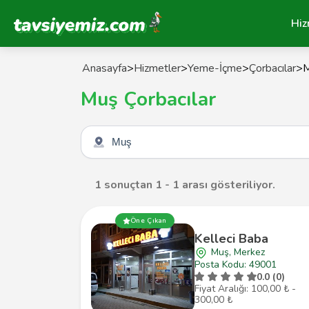
Tavsiyemiz Anasayfa
Hiz
Anasayfa
>
Hizmetler
>
Yeme-İçme
>
Çorbacılar
>
Muş Çorbacılar
Şehir seçin
1 sonuçtan 1 - 1 arası gösteriliyor.
Öne Çıkan
Kelleci Baba
Muş, Merkez
Posta Kodu: 49001
0.0 (0)
Fiyat Aralığı: 100,00 ₺ -
300,00 ₺