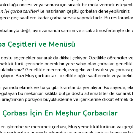
lculuğu öncesi veya sonrası için sıcacık bir mola vermek isteyen
n iyi çorba tarifleri
ile hazırlanan çeşitli çorbaları deneyebilirsiniz.
 gece geç saatlere kadar çorba servisi yapmaktadır. Bu restoranl
rbalarıyla değil, aynı zamanda samimi ve sıcak atmosferleriyle de ö
ba Çeşitleri ve Menüsü
 dostu seçenekler sunarak da dikkat çekiyor. Özellikle öğrenciler ve d
ek kültürü
içerisinde önemli bir yere sahip olan çorbalar, genellikl
bulabilirsiniz? Genellikle mercimek, ezogelin ve tavuk suyu çorbası 
çıkıyor. Bazı
Muş çorbacıları
, özellikle öğle saatlerinde veya belir
ın yanında ekmek ve turşu gibi ikramlar da yer alıyor. Bu sayede, e
ygulayan bu mekanlar, sıklıkla bütçe dostu alternatifler de sunara
 araştırırken porsiyon büyüklüklerine ve içeriklerine dikkat etmek d
Çorbası İçin En Meşhur Çorbacılar
 içilen işkembe ve mercimek çorbası,
Muş yemek kültürü
nün vazgeçil
uş çorbacıları
arasında, işkembe ve mercimek çorbası konusunda ü