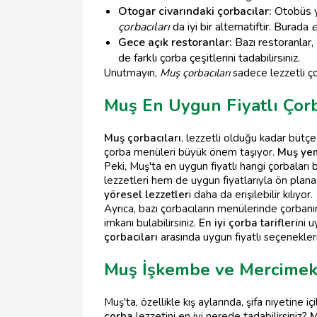
Otogar civarındaki çorbacılar:
Otobüs yo
çorbacıları
da iyi bir alternatiftir. Burada
e
Gece açık restoranlar:
Bazı restoranlar,
de farklı çorba çeşitlerini tadabilirsiniz.
Unutmayın,
Muş çorbacıları
sadece lezzetli ço
Muş En Uygun Fiyatlı Çor
Muş çorbacıları
, lezzetli olduğu kadar bütçe
çorba menüleri büyük önem taşıyor.
Muş yem
Peki, Muş'ta en uygun fiyatlı hangi çorbaları 
lezzetleri hem de uygun fiyatlarıyla ön plana 
yöresel lezzetler
i daha da erişilebilir kılıyor.
Ayrıca, bazı çorbacıların menülerinde çorban
imkanı bulabilirsiniz.
En iyi çorba tarifleri
ni u
çorbacıları
arasında uygun fiyatlı seçenekleri
Muş İşkembe ve Mercimek 
Muş'ta, özellikle kış aylarında, şifa niyetine
çorba
lezzetini en iyi nerede tadabilirsiniz?
M