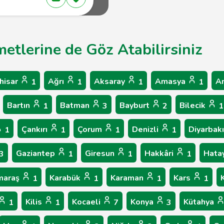
metlerine de Göz Atabilirsiniz
hisar
Ağrı
Aksaray
Amasya
A
1
1
1
1
Bartın
Batman
Bayburt
Bilecik
1
3
2
1
Çankırı
Çorum
Denizli
Diyarbak
1
1
1
1
Gaziantep
Giresun
Hakkâri
Hata
3
1
1
1
maraş
Karabük
Karaman
Kars
1
1
1
1
Kilis
Kocaeli
Konya
Kütahya
1
1
7
3