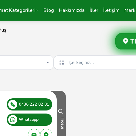
met Kategorileri
Blog
Hakkımızda
İller
İletişim
Mark
Muş
T
İlçe seçin
0436 222 02 01
Whatsapp
İncele