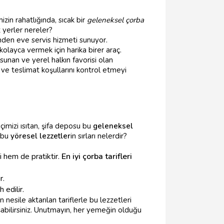
in rahatlığında, sıcak bir
geleneksel çorba
z yerler nereler?
rinden eve servis hizmeti sunuyor.
 kolayca vermek için harika birer araç.
sunan ve yerel halkın favorisi olan
 ve teslimat koşullarını kontrol etmeyi
çimizi ısıtan, şifa deposu bu
geleneksel
e bu
yöresel lezzetler
in sırları nelerdir?
i hem de pratiktir.
En iyi çorba tarifleri
r.
 edilir.
n nesile aktarılan tariflerle bu lezzetleri
şabilirsiniz. Unutmayın, her yemeğin olduğu