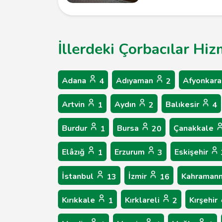
İllerdeki Çorbacılar Hiz
Adana
Adıyaman
Afyonkara
4
2
Artvin
Aydın
Balıkesir
1
2
4
Burdur
Bursa
Çanakkale
1
20
Elâzığ
Erzurum
Eskişehir
1
3
İstanbul
İzmir
Kahraman
13
16
Kırıkkale
Kırklareli
Kırşehir
1
2