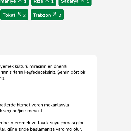
maniye
Rize
Sakarya
1
1
1
Tokat
Trabzon
2
2
uş yemek kültürü mirasının en önemli
ının sırlarını keşfedeceksiniz. Şehrin dört bir
iz.
saatlerde hizmet veren mekanlarıyla
ok seçeneğiniz mevcut.
kembe, mercimek ve tavuk suyu çorbası gibi
lar, güne zinde başlamanıza yardımcı olur.