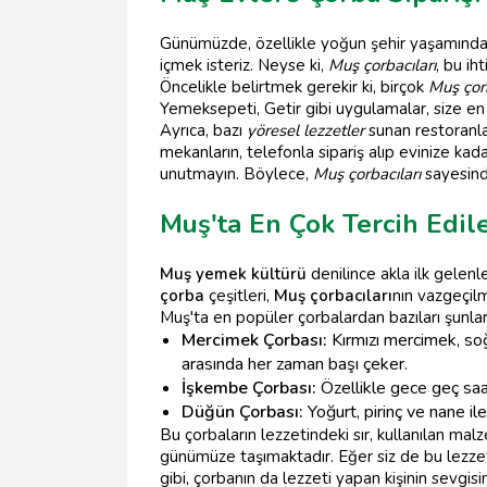
Günümüzde, özellikle yoğun şehir yaşamında, 
içmek isteriz. Neyse ki,
Muş çorbacıları
, bu ih
Öncelikle belirtmek gerekir ki, birçok
Muş çor
Yemeksepeti, Getir gibi uygulamalar, size en
Ayrıca, bazı
yöresel lezzetler
sunan restoranlar
mekanların, telefonla sipariş alıp evinize ka
unutmayın. Böylece,
Muş çorbacıları
sayesinde
Muş'ta En Çok Tercih Edile
Muş yemek kültürü
denilince akla ilk gelenl
çorba
çeşitleri,
Muş çorbacıları
nın vazgeçilm
Muş'ta en popüler çorbalardan bazıları şunlar
Mercimek Çorbası:
Kırmızı mercimek, soğ
arasında her zaman başı çeker.
İşkembe Çorbası:
Özellikle gece geç saa
Düğün Çorbası:
Yoğurt, pirinç ve nane ile 
Bu çorbaların lezzetindeki sır, kullanılan mal
günümüze taşımaktadır. Eğer siz de bu lezzetl
gibi, çorbanın da lezzeti yapan kişinin sevgisi