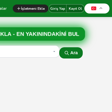
alar
İşletmeni Ekle
Giriş Yap
Kayıt Ol
IKLA -
EN YAKININDAKİNİ BUL
Ara