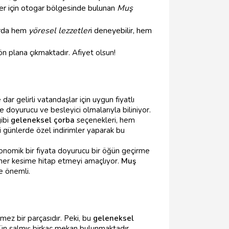
ler için otogar bölgesinde bulunan
Muş
arda hem
yöresel lezzetler
i deneyebilir, hem
n plana çıkmaktadır. Afiyet olsun!
ar gelirli vatandaşlar için uygun fiyatlı
e doyurucu ve besleyici olmalarıyla biliniyor.
gibi
geleneksel çorba
seçenekleri, hem
li günlerde özel indirimler yaparak bu
konomik bir fiyata doyurucu bir öğün geçirme
k her kesime hitap etmeyi amaçlıyor.
Muş
e önemli.
mez bir parçasıdır. Peki, bu
geleneksel
n salmış birkaç mekan bulunmaktadır.