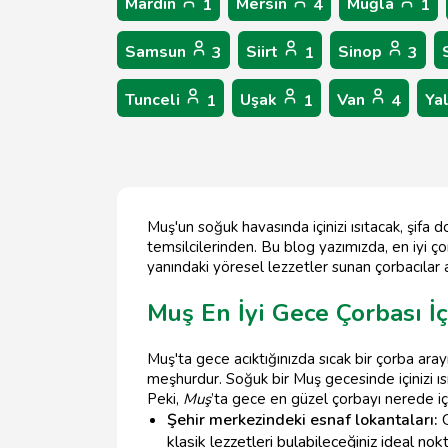
Mardin
Mersin
Muğla
1
4
1
Samsun
Siirt
Sinop
3
1
3
Tunceli
Uşak
Van
Ya
1
1
4
Muş'un soğuk havasında içinizi ısıtacak, şifa 
temsilcilerinden. Bu blog yazımızda, en iyi çor
yanındaki yöresel lezzetler sunan çorbacılar 
Muş En İyi Gece Çorbası İç
Muş'ta gece acıktığınızda sıcak bir çorba ara
meşhurdur. Soğuk bir Muş gecesinde içinizi ıs
Peki,
Muş
’ta gece en güzel çorbayı nerede içeb
Şehir merkezindeki esnaf lokantaları:
G
klasik lezzetleri bulabileceğiniz ideal nokt