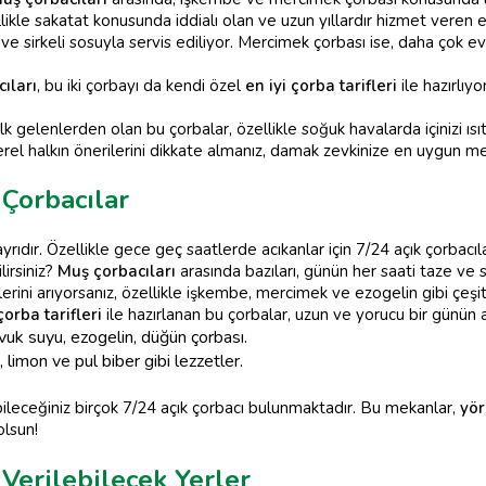
likle sakatat konusunda iddialı olan ve uzun yıllardır hizmet veren e
 ve sirkeli sosuyla servis ediliyor. Mercimek çorbası ise, daha çok 
ıları
, bu iki çorbayı da kendi özel
en iyi çorba tarifleri
ile hazırlıy
ilk gelenlerden olan bu çorbalar, özellikle soğuk havalarda içinizi ısı
rel halkın önerilerini dikkate almanız, damak zevkinize en uygun me
 Çorbacılar
yrıdır. Özellikle gece geç saatlerde acıkanlar için 7/24 açık çorbacıl
lirsiniz?
Muş çorbacıları
arasında bazıları, günün her saati taze ve s
erini arıyorsanız, özellikle işkembe, mercimek ve ezogelin gibi çeşi
çorba tarifleri
ile hazırlanan bu çorbalar, uzun ve yorucu bir günün a
uk suyu, ezogelin, düğün çorbası.
 limon ve pul biber gibi lezzetler.
bileceğiniz birçok 7/24 açık çorbacı bulunmaktadır. Bu mekanlar,
yör
olsun!
Verilebilecek Yerler