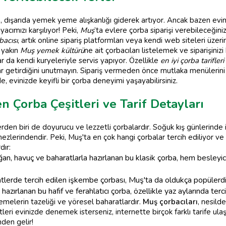
dışarıda yemek yeme alışkanlığı giderek artıyor. Ancak bazen evimiz
tiyacımızı karşılıyor! Peki,
Muş
’ta evlere çorba siparişi verebileceğini
bacısı
, artık online sipariş platformları veya kendi web siteleri üze
 yakın
Muş yemek kültürü
ne ait çorbacıları listelemek ve siparişinizi
 da kendi kuryeleriyle servis yapıyor. Özellikle
en iyi çorba tarifleri
dar getirdiğini unutmayın. Sipariş vermeden önce mutlaka menülerini
, evinizde keyifli bir çorba deneyimi yaşayabilirsiniz.
n Çorba Çeşitleri ve Tarif Detayları
erden biri de doyurucu ve lezzetli çorbalardır. Soğuk kış günlerinde i
ezlerindendir. Peki, Muş'ta en çok hangi çorbalar tercih ediliyor v
dır:
an, havuç ve baharatlarla hazırlanan bu klasik çorba, hem besleyic
tlerde tercih edilen işkembe çorbası, Muş'ta da oldukça popülerdi
hazırlanan bu hafif ve ferahlatıcı çorba, özellikle yaz aylarında tercih
zemelerin tazeliği ve yöresel baharatlardır.
Muş çorbacıları
, nesilde
eri evinizde denemek isterseniz, internette birçok farklı tarife ula
nden gelir!