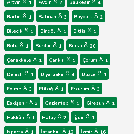
Artvin
Aydın
Balıkesir
1
2
4
Bartın
Batman
Bayburt
1
3
2
Bilecik
Bingöl
Bitlis
1
1
1
Bolu
Burdur
Bursa
1
1
20
Çanakkale
Çankırı
Çorum
1
1
1
Denizli
Diyarbakır
Düzce
1
4
1
Edirne
Elâzığ
Erzurum
3
1
3
Eskişehir
Gaziantep
Giresun
3
1
1
Hakkâri
Hatay
Iğdır
1
2
1
Isparta
İstanbul
İzmir
1
13
16