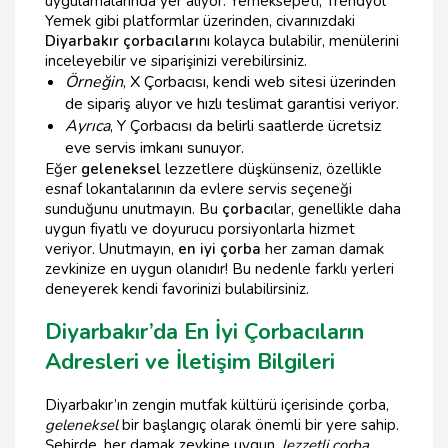
uygulamalarında yer alıyor. Yemeksepeti, Trendyol
Yemek gibi platformlar üzerinden, civarınızdaki
Diyarbakır çorbacıları
nı kolayca bulabilir, menülerini
inceleyebilir ve siparişinizi verebilirsiniz.
Örneğin
, X Çorbacısı, kendi web sitesi üzerinden
de sipariş alıyor ve hızlı teslimat garantisi veriyor.
Ayrıca
, Y Çorbacısı da belirli saatlerde ücretsiz
eve servis imkanı sunuyor.
Eğer
geleneksel
lezzetlere düşkünseniz, özellikle
esnaf lokantalarının da evlere servis seçeneği
sunduğunu unutmayın. Bu
çorbacı
lar, genellikle daha
uygun fiyatlı ve doyurucu porsiyonlarla hizmet
veriyor. Unutmayın,
en iyi çorba
her zaman damak
zevkinize en uygun olanıdır! Bu nedenle farklı yerleri
deneyerek kendi favorinizi bulabilirsiniz.
Diyarbakır’da En İyi Çorbacıların
Adresleri ve İletişim Bilgileri
Diyarbakır’ın zengin mutfak kültürü içerisinde çorba,
geleneksel
bir başlangıç olarak önemli bir yere sahip.
Şehirde, her damak zevkine uygun,
lezzetli çorba