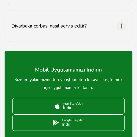
Diyarbakır'da çorba fiyatları mekanına göre değişmekle
birlikte genellikle 15-30 TL arasında değişmektedir.
Diyarbakır çorbası nasıl servis edilir?
Diyarbakır çorbası genellikle yanında limon, soğan ve
pul biber ile servis edilir.
Mobil Uygulamamızı İndirin
Size en yakın hizmetleri ve işletmeleri kolayca keşfetmek
için uygulamamızı kullanın.
App Store'dan
İndir
Google Play'den
İndir