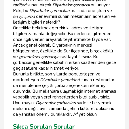
tarifleri
sunan birçok
Diyarbakır çorbacısı
bulunuyor.
Peki, bu
Diyarbakır çorbacıları
arasında öne çıkan ve
en iyi çorba
deneyimini sunan mekanların adresleri ve
iletişim bilgileri nelerdir?
Öncelikle belirtmek gerekir ki, adres ve iletişim
bilgileri zamanla değişebilir. Bu nedenle, gitmeden
önce ilgili yerleri arayarak teyit etmekte fayda var.
Ancak genel olarak, Diyarbakır'ın merkezi
bölgelerinde, özellikle de Sur ilçesinde, birçok köklü
ve
geleneksel çorbacıya
rastlayabilirsiniz. Bu
çorbacılar genellikle sabahın erken saatlerinden gece
geç saatlere kadar hizmet veriyor.
Bununla birlikte, son yıllarda popülerleşen ve
modernleşen
Diyarbakır yemekleri
sunan restoranlar
da menülerine çeşitli çorba seçenekleri eklemiş
durumda. Bu mekanlara ulaşmak için internet araması
yapabilir veya yerel rehberlerden bilgi alabilirsiniz.
Unutmayın,
Diyarbakır çorbacıları
sadece bir yemek
mekanı değil, aynı zamanda şehrin kültürel dokusunu
da yansıtan önemli duraklardır. Afiyet olsun!
Sıkça Sorulan Sorular