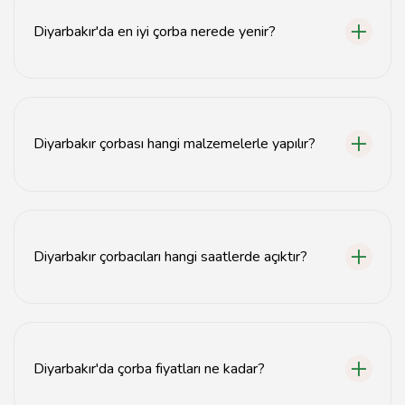
Diyarbakır'da en iyi çorba nerede yenir?
Diyarbakır'da en iyi çorba mekanları arasında Çorbacı
İsmail, Çorba Dünyası ve Çorbacı Ali yer almaktadır.
Diyarbakır çorbası hangi malzemelerle yapılır?
Diyarbakır çorbası genellikle et, nohut, bulgur ve çeşitli
baharatlarla yapılır.
Diyarbakır çorbacıları hangi saatlerde açıktır?
Diyarbakır çorbacıları genellikle sabah 8'den gece 12'ye
kadar açıktır.
Diyarbakır'da çorba fiyatları ne kadar?