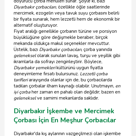
doyurucu çorba menüleri sunar. Şöyle ki, bazı
Diyarbakır çorbacıları
, özellikle öğle saatlerinde
mercimek, ezogelin veya tavuk suyu çorbasını belirli
bir fiyata sunarak, hem lezzetli hem de ekonomik bir
alternatif oluşturuyor.
Fiyat aralığı genellikle çorbanın türüne ve porsiyon
büyüklüğüne göre değişmekle beraber, birçok
mekanda oldukça makul seçenekler mevcuttur.
Üstelik, bazı
Diyarbakır çorbacıları
, çorba yanında
geleneksel
olarak sunulan lavaş, turşu ve yeşillik gibi
ikramlarla da sofrayı zenginleştirir. Böylece,
Diyarbakır yemekleri
kültürünü uygun fiyatla
deneyimleme fırsatı bulursunuz.
Lezzetli çorba
tarifleri
arayışında olanlar için de, bu çorbacılarda
tadılan çorbalar ilham kaynağı olabilir. Unutmayın,
en
iyi çorba
her zaman en pahalı olan değildir; bazen en
geleneksel
ve samimi mekanlarda saklıdır.
Diyarbakır İşkembe ve Mercimek
Çorbası İçin En Meşhur Çorbacılar
Diyarbakır'da kış aylarının vazgeçilmezi olan işkembe