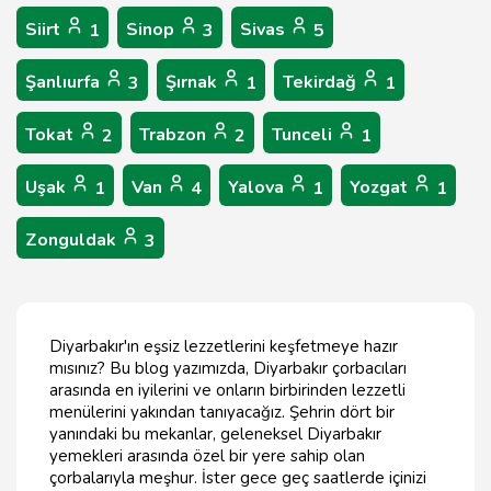
Siirt
Sinop
Sivas
1
3
5
Şanlıurfa
Şırnak
Tekirdağ
3
1
1
Tokat
Trabzon
Tunceli
2
2
1
Uşak
Van
Yalova
Yozgat
1
4
1
1
Zonguldak
3
Diyarbakır'ın eşsiz lezzetlerini keşfetmeye hazır
mısınız? Bu blog yazımızda, Diyarbakır çorbacıları
arasında en iyilerini ve onların birbirinden lezzetli
menülerini yakından tanıyacağız. Şehrin dört bir
yanındaki bu mekanlar, geleneksel Diyarbakır
yemekleri arasında özel bir yere sahip olan
çorbalarıyla meşhur. İster gece geç saatlerde içinizi