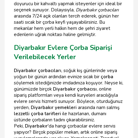
doyurucu bir kahvaltı yapmak isteyenler için ideal bir
seçenek sunuyor. Dolayısıyla,
Diyarbakır çorbacıları
arasında 7/24 açık olanları tercih ederek, günün her
saati sıcak bir çorba keyfi yaşayabilirsiniz. Bu
mekanlar hem yerli halkın hem de şehri ziyaret
edenlerin uğrak noktası haline gelmiştir.
Diyarbakır Evlere Çorba Siparişi
Verilebilecek Yerler
Diyarbakır çorbacıları
, soğuk kış günlerinde veya
yoğun bir günün ardından evinize sıcak bir
çorba
söylemek istediğinizde imdadınıza koşuyor. Neyse ki,
günümüzde birçok
Diyarbakır çorbacısı
, online
sipariş platformları veya kendi kuryeleri aracılığıyla
evlere servis hizmeti sunuyor. Böylece, oturduğunuz
yerden,
Diyarbakır yemekleri
arasında nam salmış
lezzetli çorba tarifleri
ile hazırlanan, dumanı
üstünde çorbaların tadını çıkarabilirsiniz.
Peki,
Diyarbakır
'da hangi çorbacılar evlere servis
yapıyor? Birçok popüler mekan, artık online sipariş