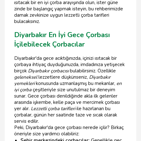
ısıtacak bir en iyi çorba arayışında olun, ister güne
zinde bir başlangıç yapmak isteyin, bu rehberimizde
damak zevkinize uygun lezzetli çorba tarifleri
bulacaksınız.
Diyarbakır En İyi Gece Çorbası
İçilebilecek Çorbacılar
Diyarbakır'da gece acıktığınızda, içinizi ısıtacak bir
çorbaya ihtiyaç duyduğunuzda, imdadınıza yetişecek
birçok
Diyarbakır çorbacısı
bulabilirsiniz. Özellikle
geleneksel
lezzetlere düşkünseniz,
Diyarbakır
yemekleri
konusunda uzmanlaşmış bu mekanlar,
en
iyi çorba
çeşitleriyle size unutulmaz bir deneyim
sunar. Gece çorbası denildiğinde akla ilk gelenler
arasında işkembe, kelle paça ve mercimek çorbası
yer alır.
Lezzetli çorba tarifleri
ile hazırlanan bu
çorbalar, günün her saatinde taze ve sıcak olarak
servis edilir.
Peki, Diyarbakır'da gece çorbası nerede içilir? Birkaç
öneriyle size yardımcı olabiliriz:
Şehir merkezindeki çorbacılar:
Genellikle geç