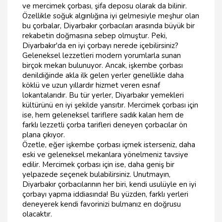
ve mercimek çorbası, şifa deposu olarak da bilinir.
Özellikle soğuk algınlığına iyi gelmesiyle meşhur olan
bu çorbalar, Diyarbakır çorbacıları arasında büyük bir
rekabetin doğmasına sebep olmuştur. Peki,
Diyarbakır'da en iyi çorbayı nerede içebilirsiniz?
Geleneksel lezzetleri modern yorumlarla sunan
birçok mekan bulunuyor. Ancak, işkembe çorbası
denildiğinde akla ilk gelen yerler genellikle daha
köklü ve uzun yıllardır hizmet veren esnaf
lokantalarıdır. Bu tür yerler, Diyarbakır yemekleri
kültürünü en iyi şekilde yansıtır. Mercimek çorbası için
ise, hem geleneksel tariflere sadık kalan hem de
farklı lezzetli çorba tarifleri deneyen çorbacılar ön
plana çıkıyor.
Özetle, eğer işkembe çorbası içmek isterseniz, daha
eski ve geleneksel mekanlara yönelmeniz tavsiye
edilir. Mercimek çorbası için ise, daha geniş bir
yelpazede seçenek bulabilirsiniz. Unutmayın,
Diyarbakır çorbacılarının her biri, kendi usulüyle en iyi
çorbayı yapma iddiasında! Bu yüzden, farklı yerleri
deneyerek kendi favorinizi bulmanız en doğrusu
olacaktır.