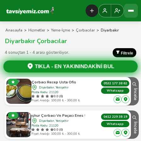
Tavsiyemiz Anasayfa
Anasayfa
>
Hizmetler
>
Yeme-İçme
>
Çorbacılar
>
Diyarbakır
Diyarbakır Çorbacılar
4 sonuçtan 1 - 4 arası gösteriliyor.
Filtrele
TIKLA -
EN YAKININDAKİNİ BUL
Çorbacı Recep Usta Ofis
0532 177 38 62
Diyarbakır, Yenişehir
İncele
Whatsapp
Posta Kodu: 21120
0.0 (0)
Fiyat Aralığı: 100,00 ₺ - 300,00 ₺
Meşhur Çorbacı Ve Paçacı Enes Usta
0412 229 38 19
Diyarbakır, Yenişehir
İncele
Whatsapp
Posta Kodu: 21120
0.0 (0)
Fiyat Aralığı: 100,00 ₺ - 300,00 ₺