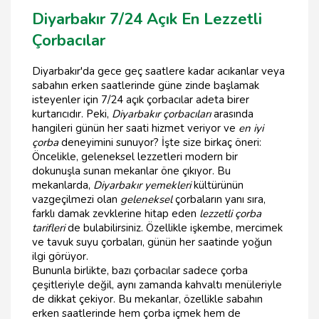
Diyarbakır 7/24 Açık En Lezzetli
Çorbacılar
Diyarbakır'da gece geç saatlere kadar acıkanlar veya
sabahın erken saatlerinde güne zinde başlamak
isteyenler için 7/24 açık çorbacılar adeta birer
kurtarıcıdır. Peki,
Diyarbakır çorbacıları
arasında
hangileri günün her saati hizmet veriyor ve
en iyi
çorba
deneyimini sunuyor? İşte size birkaç öneri:
Öncelikle, geleneksel lezzetleri modern bir
dokunuşla sunan mekanlar öne çıkıyor. Bu
mekanlarda,
Diyarbakır yemekleri
kültürünün
vazgeçilmezi olan
geleneksel
çorbaların yanı sıra,
farklı damak zevklerine hitap eden
lezzetli çorba
tarifleri
de bulabilirsiniz. Özellikle işkembe, mercimek
ve tavuk suyu çorbaları, günün her saatinde yoğun
ilgi görüyor.
Bununla birlikte, bazı çorbacılar sadece çorba
çeşitleriyle değil, aynı zamanda kahvaltı menüleriyle
de dikkat çekiyor. Bu mekanlar, özellikle sabahın
erken saatlerinde hem çorba içmek hem de