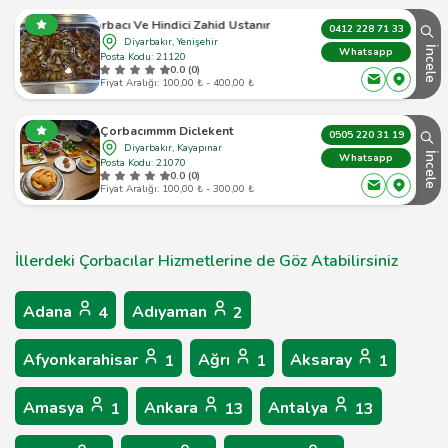
Çorbacı Ve Hindici Zahid Ustanın Yeri
0412 228 71 33
Diyarbakır, Yenişehir
İncele
Whatsapp
Posta Kodu: 21120
0.0 (0)
Fiyat Aralığı: 100,00 ₺ - 400,00 ₺
Çorbacımmm Diclekent
0505 220 31 19
Diyarbakır, Kayapınar
İncele
Whatsapp
Posta Kodu: 21070
0.0 (0)
Fiyat Aralığı: 100,00 ₺ - 300,00 ₺
İllerdeki Çorbacılar Hizmetlerine de Göz Atabilirsiniz
Adana
Adıyaman
4
2
Afyonkarahisar
Ağrı
Aksaray
1
1
1
Amasya
Ankara
Antalya
1
13
13