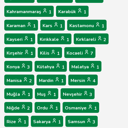
Kahramanmaraş
Karabük
1
1
Karaman
Kars
Kastamonu
1
1
1
Kayseri
Kırıkkale
Kırklareli
1
1
2
Kırşehir
Kilis
Kocaeli
1
1
7
Konya
Kütahya
Malatya
3
1
1
Manisa
Mardin
Mersin
2
1
4
Muğla
Muş
Nevşehir
1
1
3
Niğde
Ordu
Osmaniye
2
1
1
Rize
Sakarya
Samsun
1
1
3