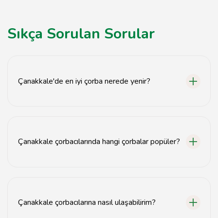
Sıkça Sorulan Sorular
Çanakkale'de en iyi çorba nerede yenir?
Çanakkale'de en iyi çorba, yerel çorbacılarda taze ve
doğal malzemelerle hazırlanmış çorbalarla
sunulmaktadır.
Çanakkale çorbacılarında hangi çorbalar popüler?
Çanakkale çorbacılarında mercimek çorbası, tarhana
çorbası ve işkembe çorbası gibi çeşitler oldukça
popülerdir.
Çanakkale çorbacılarına nasıl ulaşabilirim?