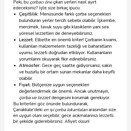
Peki, bu
çorbacı öne
çıkan yerleri nasıl ayırt
edeceksiniz? İşte size birkaç ipucu:
Çeşitlilik:
Menüsünde farklı çorba seçenekleri
bulunduran yerler tercih sebebi olabilir. İşkembe,
mercimek, tavuk suyu gibi klasiklerin yanı sıra
yöresel lezzetleri de deneyebilirsiniz.
Lezzet:
Elbette en önemli kriter! Çorbanın kıvamı,
kullanılan malzemelerin tazeliği ve baharatların
uyumu, lezzeti doğrudan etkiliyor. Kullananların
yorumlarını okuyarak fikir edinebilirsiniz.
Atmosfer:
Gece geç saatte gidiyorsanız, sakin
ve huzurlu bir ortam sunan mekanlar daha keyifli
olabilir.
Fiyat:
Bütçenize uygun seçenekleri
değerlendirmek de önemli. Ancak unutmayın,
çorba ve lezzet
dengesini korumak gerekiyor.
Bu kriterleri göz önünde bulundurarak,
Çanakkale'deki
en iyi çorba lokantaları
arasından size
en uygun olanı seçebilir, gece acıkmalarınızı lezzetli
bir şekilde giderebilirsiniz. Afiyet olsun!