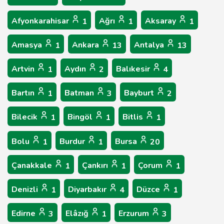
Afyonkarahisar
Ağrı
Aksaray
1
1
1
Amasya
Ankara
Antalya
1
13
13
Artvin
Aydın
Balıkesir
1
2
4
Bartın
Batman
Bayburt
1
3
2
Bilecik
Bingöl
Bitlis
1
1
1
Bolu
Burdur
Bursa
1
1
20
Çanakkale
Çankırı
Çorum
1
1
1
Denizli
Diyarbakır
Düzce
1
4
1
Edirne
Elâzığ
Erzurum
3
1
3