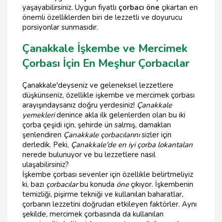
yaşayabilirsiniz. Uygun fiyatlı
çorbacı öne
çıkartan en
önemli özelliklerden biri de lezzetli ve doyurucu
porsiyonlar sunmasıdır.
Çanakkale İşkembe ve Mercimek
Çorbası İçin En Meşhur Çorbacılar
Çanakkale'deyseniz ve geleneksel lezzetlere
düşkünseniz, özellikle işkembe ve mercimek çorbası
arayışındaysanız doğru yerdesiniz!
Çanakkale
yemekleri
denince akla ilk gelenlerden olan bu iki
çorba çeşidi için, şehirde ün salmış, damakları
şenlendiren
Çanakkale çorbacılarını
sizler için
derledik. Peki,
Çanakkale'de en iyi çorba lokantaları
nerede bulunuyor ve bu lezzetlere nasıl
ulaşabilirsiniz?
İşkembe çorbası sevenler için özellikle belirtmeliyiz
ki, bazı
çorbacılar
bu konuda
öne
çıkıyor. İşkembenin
temizliği, pişirme tekniği ve kullanılan baharatlar,
çorbanın lezzetini doğrudan etkileyen faktörler. Aynı
şekilde, mercimek çorbasında da kullanılan