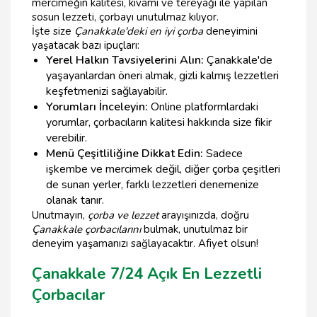
mercimeğin kalitesi, kıvamı ve tereyağı ile yapılan
sosun lezzeti, çorbayı unutulmaz kılıyor.
İşte size
Çanakkale'deki en iyi çorba
deneyimini
yaşatacak bazı ipuçları:
Yerel Halkın Tavsiyelerini Alın:
Çanakkale'de
yaşayanlardan öneri almak, gizli kalmış lezzetleri
keşfetmenizi sağlayabilir.
Yorumları İnceleyin:
Online platformlardaki
yorumlar, çorbacıların kalitesi hakkında size fikir
verebilir.
Menü Çeşitliliğine Dikkat Edin:
Sadece
işkembe ve mercimek değil, diğer çorba çeşitleri
de sunan yerler, farklı lezzetleri denemenize
olanak tanır.
Unutmayın,
çorba ve lezzet
arayışınızda, doğru
Çanakkale çorbacılarını
bulmak, unutulmaz bir
deneyim yaşamanızı sağlayacaktır. Afiyet olsun!
Çanakkale 7/24 Açık En Lezzetli
Çorbacılar