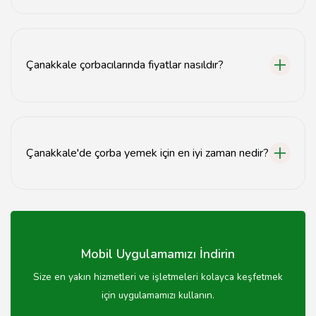
Çanakkale çorbacılarına ulaşmak için şehir merkezindeki
restoranlar ve lokantalar arasında gezinebilir veya
online harita uygulamalarını kullanabilirsiniz.
Çanakkale çorbacılarında fiyatlar nasıldır?
Çanakkale çorbacılarında fiyatlar genellikle makul
seviyelerde olup, çorba çeşitlerine göre değişiklik
göstermektedir.
Çanakkale'de çorba yemek için en iyi zaman nedir?
Çanakkale'de çorba yemek için kış ayları en ideal
zamanlardır, ancak yaz aylarında da serinletici çorba
seçenekleri bulunabilir.
Mobil Uygulamamızı İndirin
Size en yakın hizmetleri ve işletmeleri kolayca keşfetmek
için uygulamamızı kullanın.