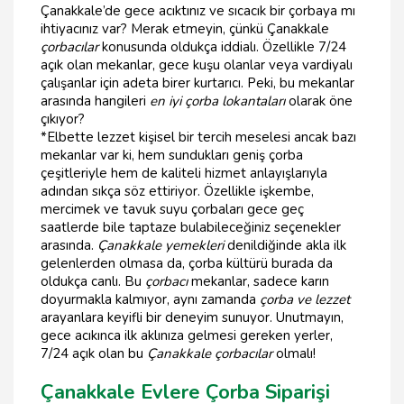
Çanakkale’de gece acıktınız ve sıcacık bir çorbaya mı
ihtiyacınız var? Merak etmeyin, çünkü Çanakkale
çorbacılar
konusunda oldukça iddialı. Özellikle 7/24
açık olan mekanlar, gece kuşu olanlar veya vardiyalı
çalışanlar için adeta birer kurtarıcı. Peki, bu mekanlar
arasında hangileri
en iyi çorba lokantaları
olarak öne
çıkıyor?
*Elbette lezzet kişisel bir tercih meselesi ancak bazı
mekanlar var ki, hem sundukları geniş çorba
çeşitleriyle hem de kaliteli hizmet anlayışlarıyla
adından sıkça söz ettiriyor. Özellikle işkembe,
mercimek ve tavuk suyu çorbaları gece geç
saatlerde bile taptaze bulabileceğiniz seçenekler
arasında.
Çanakkale yemekleri
denildiğinde akla ilk
gelenlerden olmasa da, çorba kültürü burada da
oldukça canlı. Bu
çorbacı
mekanlar, sadece karın
doyurmakla kalmıyor, aynı zamanda
çorba ve lezzet
arayanlara keyifli bir deneyim sunuyor. Unutmayın,
gece acıkınca ilk aklınıza gelmesi gereken yerler,
7/24 açık olan bu
Çanakkale çorbacılar
olmalı!
Çanakkale Evlere Çorba Siparişi