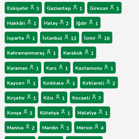
Eskişehir
Gaziantep
Giresun
3
1
1
Hakkâri
Hatay
Iğdır
1
2
1
Isparta
İstanbul
İzmir
1
13
16
Kahramanmaraş
Karabük
1
1
Karaman
Kars
Kastamonu
1
1
1
Kayseri
Kırıkkale
Kırklareli
1
1
2
Kırşehir
Kilis
Kocaeli
1
1
7
Konya
Kütahya
Malatya
3
1
1
Manisa
Mardin
Mersin
2
1
4