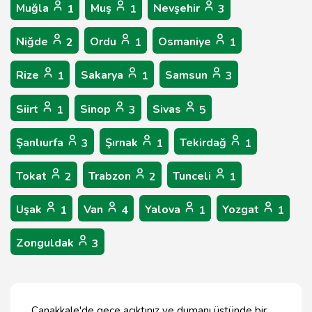
Muğla
Muş
Nevşehir
1
1
3
Niğde
Ordu
Osmaniye
2
1
1
Rize
Sakarya
Samsun
1
1
3
Siirt
Sinop
Sivas
1
3
5
Şanlıurfa
Şırnak
Tekirdağ
3
1
1
Tokat
Trabzon
Tunceli
2
2
1
Uşak
Van
Yalova
Yozgat
1
4
1
1
Zonguldak
3
Çanakkale'de gece acıktınız ve dumanı üstünde bir