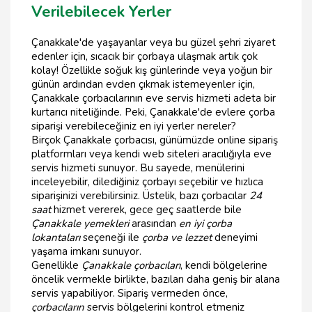
Verilebilecek Yerler
Çanakkale'de yaşayanlar veya bu güzel şehri ziyaret
edenler için, sıcacık bir çorbaya ulaşmak artık çok
kolay! Özellikle soğuk kış günlerinde veya yoğun bir
günün ardından evden çıkmak istemeyenler için,
Çanakkale çorbacılarının eve servis hizmeti adeta bir
kurtarıcı niteliğinde. Peki, Çanakkale'de evlere çorba
siparişi verebileceğiniz en iyi yerler nereler?
Birçok Çanakkale çorbacısı, günümüzde online sipariş
platformları veya kendi web siteleri aracılığıyla eve
servis hizmeti sunuyor. Bu sayede, menülerini
inceleyebilir, dilediğiniz çorbayı seçebilir ve hızlıca
siparişinizi verebilirsiniz. Üstelik, bazı çorbacılar
24
saat
hizmet vererek, gece geç saatlerde bile
Çanakkale yemekleri
arasından
en iyi çorba
lokantaları
seçeneği ile
çorba ve lezzet
deneyimi
yaşama imkanı sunuyor.
Genellikle
Çanakkale çorbacıları
, kendi bölgelerine
öncelik vermekle birlikte, bazıları daha geniş bir alana
servis yapabiliyor. Sipariş vermeden önce,
çorbacıların
servis bölgelerini kontrol etmeniz