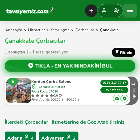
Tavsiyemiz Anasayfa
Anasayfa
>
Hizmetler
>
Yeme-İçme
>
Çorbacılar
>
Çanakkale
Çanakkale Çorbacılar
1 sonuçtan 1 - 1 arası gösteriliyor.
Filtrele
TIKLA -
EN YAKININDAKİNİ BUL
Kordon Çorba Salonu
0286 217 77 17
Çanakkale, Merkez
İncele
Whatsapp
Posta Kodu: 17020
0.0 (0)
Fiyat Aralığı: 100,00 ₺ - 300,00 ₺
İllerdeki Çorbacılar Hizmetlerine de Göz Atabilirsiniz
Adana
Adıyaman
4
2