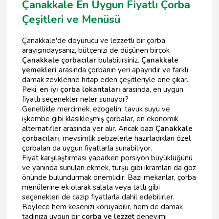
Çanakkale En Uygun Fiyatlı Çorba
Çeşitleri ve Menüsü
Çanakkale'de doyurucu ve lezzetli bir çorba
arayışındaysanız, bütçenizi de düşünen birçok
Çanakkale çorbacılar
bulabilirsiniz.
Çanakkale
yemekleri
arasında çorbanın yeri apayrıdır ve farklı
damak zevklerine hitap eden çeşitleriyle öne çıkar.
Peki,
en iyi çorba lokantaları
arasında, en uygun
fiyatlı seçenekler neler sunuyor?
Genellikle mercimek, ezogelin, tavuk suyu ve
işkembe gibi klasikleşmiş çorbalar, en ekonomik
alternatifler arasında yer alır. Ancak bazı
Çanakkale
çorbacıları
, mevsimlik sebzelerle hazırladıkları özel
çorbaları da uygun fiyatlarla sunabiliyor.
Fiyat karşılaştırması yaparken porsiyon büyüklüğünü
ve yanında sunulan ekmek, turşu gibi ikramları da göz
önünde bulundurmak önemlidir. Bazı mekanlar, çorba
menülerine ek olarak salata veya tatlı gibi
seçenekleri de cazip fiyatlarla dahil edebilirler.
Böylece hem kesenizi koruyabilir, hem de damak
tadınıza uygun bir
çorba ve lezzet
deneyimi