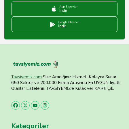
App Store'dan
İndir
Google Play'den
İndir
Tavsiyemiz.com
Size Aradığınız Hizmeti Kolayca Sunar
650 Sektör ve 200.000 Firma Arasında En UYGUN fiyatlı
Olanlar Listelenir. TAVSİYEMİZ’e Kulak ver KAR’lı Çık.
Kategoriler