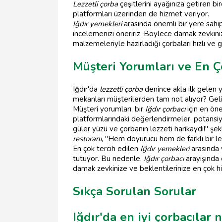
Lezzetli çorba
çeşitlerini ayağınıza getiren bi
platformları üzerinden de hizmet veriyor.
Iğdır yemekleri
arasında önemli bir yere sahi
incelemenizi öneririz. Böylece damak zevkin
malzemeleriyle hazırladığı çorbaları hızlı ve g
Müşteri Yorumları ve En Ç
Iğdır'da
lezzetli çorba
denince akla ilk gelen y
mekanları müşterilerden tam not alıyor? Gelin
Müşteri yorumları, bir
Iğdır çorbacı
için en ön
platformlarındaki değerlendirmeler, potansiy
güler yüzü ve çorbanın lezzeti harikaydı!" şe
restoranı
, "Hem doyurucu hem de farklı bir l
En çok tercih edilen
Iğdır yemekleri
arasında y
tutuyor. Bu nedenle,
Iğdır çorbacı
arayışında 
damak zevkinize ve beklentilerinize en çok h
Sıkça Sorulan Sorular
Iğdır'da en iyi çorbacılar