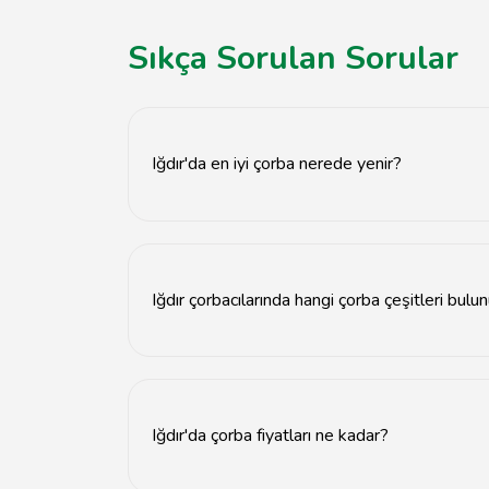
Sıkça Sorulan Sorular
Iğdır'da en iyi çorba nerede yenir?
Iğdır'da en iyi çorba, yerel çorbacılarda ve res
Iğdır çorbacılarında hangi çorba çeşitleri bulu
Iğdır çorbacılarında genellikle mercimek çorbas
Iğdır'da çorba fiyatları ne kadar?