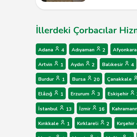
İllerdeki Çorbacılar Hiz
Adana
Adıyaman
Afyonkara
4
2
Artvin
Aydın
Balıkesir
1
2
4
Burdur
Bursa
Çanakkale
1
20
Elâzığ
Erzurum
Eskişehir
1
3
İstanbul
İzmir
Kahraman
13
16
Kırıkkale
Kırklareli
Kırşehir
1
2