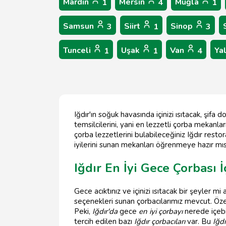
Mardin
Mersin
Muğla
1
4
1
Samsun
Siirt
Sinop
3
1
3
Tunceli
Uşak
Van
Ya
1
1
4
Iğdır'ın soğuk havasında içinizi ısıtacak, şifa
temsilcilerini, yani en lezzetli çorba mekanl
çorba lezzetlerini bulabileceğiniz Iğdır rest
iyilerini sunan mekanları öğrenmeye hazır mıs
Iğdır En İyi Gece Çorbası İ
Gece acıktınız ve içinizi ısıtacak bir şeyler 
seçenekleri sunan çorbacılarımız mevcut. Öze
Peki,
Iğdır'da
gece
en iyi çorbayı
nerede içebil
tercih edilen bazı
Iğdır çorbacıları
var. Bu
Iğdı