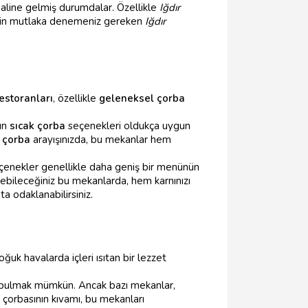
 haline gelmiş durumdalar. Özellikle
Iğdır
i için mutlaka denemeniz gereken
Iğdır
restoranları
, özellikle
geleneksel çorba
nün
sıcak çorba
seçenekleri oldukça uygun
i çorba
arayışınızda, bu mekanlar hem
eçenekler genellikle daha geniş bir menünün
edebileceğiniz bu mekanlarda, hem karnınızı
 odaklanabilirsiniz.
uk havalarda içleri ısıtan bir lezzet
 bulmak mümkün. Ancak bazı mekanlar,
 çorbasının kıvamı, bu mekanları