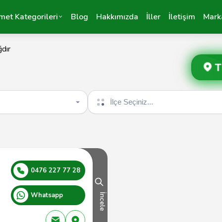
met Kategorileri
Blog
Hakkımızda
İller
İletişim
Mark
ğdır
T
İlçe seçin
0476 227 77 28
Whatsapp
İncele