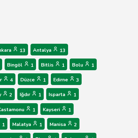
nkara
Antalya
13
13
Bingöl
Bitlis
Bolu
1
1
1
ır
Düzce
Edirne
4
1
3
y
Iğdır
Isparta
2
1
1
Kastamonu
Kayseri
1
1
Malatya
Manisa
1
1
2