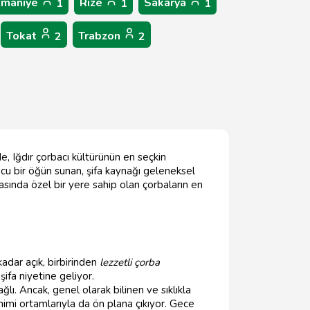
maniye
Rize
Sakarya
1
1
1
Tokat
Trabzon
2
2
de, Iğdır çorbacı kültürünün en seçkin
ucu bir öğün sunan, şifa kaynağı geleneksel
asında özel bir yere sahip olan çorbaların en
kadar açık, birbirinden
lezzetli çorba
şifa niyetine geliyor.
lı. Ancak, genel olarak bilinen ve sıklıkla
mimi ortamlarıyla da ön plana çıkıyor. Gece