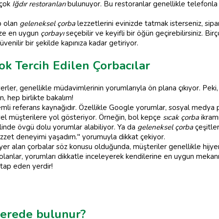
rçok
Iğdır restoranları
bulunuyor. Bu restoranlar genellikle telefonla 
p olan
geleneksel çorba
lezzetlerini evinizde tatmak isterseniz, si
ize en uygun
çorbayı
seçebilir ve keyifli bir öğün geçirebilirsiniz. Bir
üvenilir bir şekilde kapınıza kadar getiriyor.
ok Tercih Edilen Çorbacılar
erler, genellikle müdavimlerinin yorumlarıyla ön plana çıkıyor. Peki
, hep birlikte bakalım!
emli referans kaynağıdır. Özellikle Google yorumlar, sosyal medya p
el müşterilere yol gösteriyor. Örneğin, bol kepçe
sıcak çorba
ikramı
klinde övgü dolu yorumlar alabiliyor. Ya da
geleneksel çorba
çeşitle
ezzet deneyimi yaşadım." yorumuyla dikkat çekiyor.
er alan çorbalar söz konusu olduğunda, müşteriler genellikle hijyen,
olanlar, yorumları dikkatle inceleyerek kendilerine en uygun mekanı
itap eden yerdir!
 nerede bulunur?