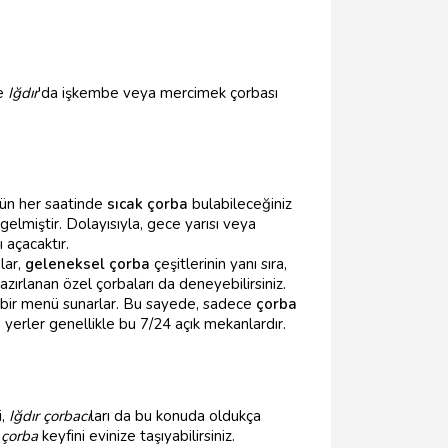
de
Iğdır
'da işkembe veya mercimek çorbası
ünün her saatinde
sıcak çorba
bulabileceğiniz
elmiştir. Dolayısıyla, gece yarısı veya
 açacaktır.
lar,
geleneksel çorba
çeşitlerinin yanı sıra,
hazırlanan özel çorbaları da deneyebilirsiniz.
 bir menü sunarlar. Bu sayede, sadece
çorba
 yerler genellikle bu 7/24 açık mekanlardır.
i,
Iğdır çorbacı
ları da bu konuda oldukça
 çorba
keyfini evinize taşıyabilirsiniz.