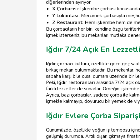
diğerlerinden ayırıyor.
X Çorbacısı:
İşkembe çorbası konusunda o
Y Lokantası:
Mercimek çorbasıyla meşhu
Z Restaurant:
Hem işkembe hem de merci
Bu çorbacıların her biri, kendine özgü tarifler
içmek isterseniz, bu mekanları mutlaka deneme
Iğdır 7/24 Açık En Lezzetl
Iğdır çorbacı
kültürü, özellikle gece geç saat
birkaç mekan bulunmaktadır. Bu mekanlar, hem
sabaha karşı bile olsa, dumanı üzerinde bir
le
Peki,
Iğdır restoranları
arasında 7/24 açık ol
farklı lezzetler de sunarlar. Örneğin, işkembe 
Ayrıca, bazı çorbacılar, sadece çorba ile kal
içmekle kalmayıp, doyurucu bir yemek de yiye
Iğdır Evlere Çorba Sipariş
Günümüzde, özellikle yoğun iş temposu içinde 
gelişmiş durumda. Artık dışarı çıkmaya fırs