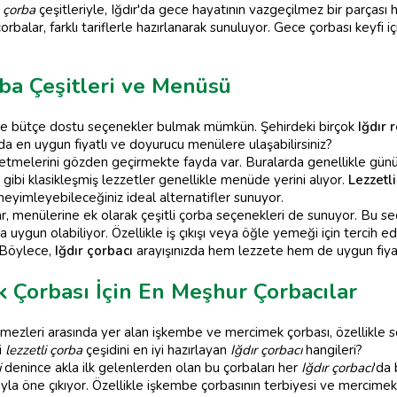
 çorba
çeşitleriyle, Iğdır'da gece hayatının vazgeçilmez bir parçası
orbalar, farklı tariflerle hazırlanarak sunuluyor. Gece çorbası keyf
rba Çeşitleri ve Menüsü
de bütçe dostu seçenekler bulmak mümkün. Şehirdeki birçok
Iğdır 
arda en uygun fiyatlı ve doyurucu menülere ulaşabilirsiniz?
 işletmelerini gözden geçirmekte fayda var. Buralarda genellikle gü
 gibi klasikleşmiş lezzetler genellikle menüde yerini alıyor.
Lezzetl
eyimleyebileceğiniz ideal alternatifler sunuyor.
r, menülerine ek olarak çeşitli çorba seçenekleri de sunuyor. Bu s
ha uygun olabiliyor. Özellikle iş çıkışı veya öğle yemeği için tercih 
. Böylece,
Iğdır çorbacı
arayışınızda hem lezzete hem de uygun fiyata
 Çorbası İçin En Meşhur Çorbacılar
ezleri arasında yer alan işkembe ve mercimek çorbası, özellikle soğ
i
lezzetli çorba
çeşidini en iyi hazırlayan
Iğdır çorbacı
hangileri?
i
denince akla ilk gelenlerden olan bu çorbaları her
Iğdır çorbacı
'da
yla öne çıkıyor. Özellikle işkembe çorbasının terbiyesi ve mercimek