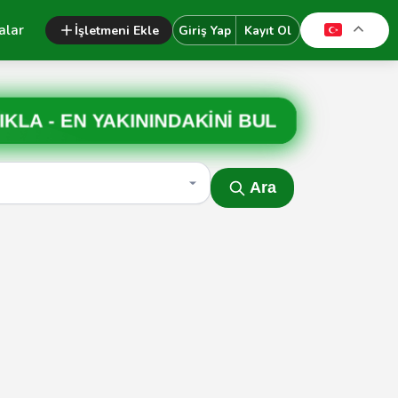
alar
İşletmeni Ekle
Giriş Yap
Kayıt Ol
IKLA -
EN YAKININDAKİNİ BUL
Ara