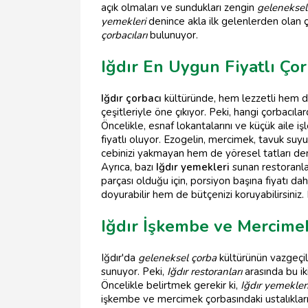
açık olmaları ve sundukları zengin
geleneksel
yemekleri
denince akla ilk gelenlerden olan ç
çorbacıları
bulunuyor.
Iğdır En Uygun Fiyatlı Ço
Iğdır çorbacı
kültüründe, hem lezzetli hem 
çeşitleriyle öne çıkıyor. Peki, hangi çorbacıl
Öncelikle, esnaf lokantalarını ve küçük aile
fiyatlı oluyor. Ezogelin, mercimek, tavuk suyu
cebinizi yakmayan hem de yöresel tatları den
Ayrıca, bazı
Iğdır yemekleri
sunan restoranla
parçası olduğu için, porsiyon başına fiyatı da
doyurabilir hem de bütçenizi koruyabilirsiniz
Iğdır İşkembe ve Mercimek
Iğdır'da
geleneksel çorba
kültürünün vazgeçilm
sunuyor. Peki,
Iğdır restoranları
arasında bu ik
Öncelikle belirtmek gerekir ki,
Iğdır yemekler
işkembe ve mercimek çorbasındaki ustalıkları