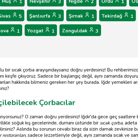
Muş
Nevşehir
Niğde
Ordu
Os
1
3
2
1
Sivas
Şanlıurfa
Şırnak
Tekirdağ
5
3
1
1
lova
Yozgat
Zonguldak
1
1
3
 dolu bir sıcak çorba arayışındaysanız doğru yerdesiniz! Bu rehberimiz
arını keşfe çıkıyoruz. Sadece bir başlangıç değil, aynı zamanda doyur
oranları hakkında bilmeniz gereken her şey burada. Iğdır yemekleri ar
ınız?
çilebilecek Çorbacılar
mi arıyorsunuz? O zaman doğru yerdesiniz! Iğdır'da gece geç saatlere 
llikle soğuk kış gecelerinde, dumanı üstünde bir
sıcak çorba
, adeta 
irsiniz? Aslında bu sorunun cevabı biraz da sizin damak zevkinize bağ
r restoranları
, sadece lezzetleriyle değil, aynı zamanda sıcak ve sa