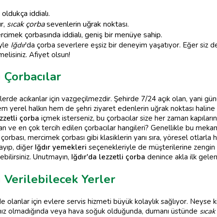
ldukça iddialı.
r,
sıcak çorba
sevenlerin uğrak noktası.
mek çorbasında iddialı, geniş bir menüye sahip.
iyle
Iğdır
'da çorba severlere eşsiz bir deneyim yaşatıyor. Eğer siz 
lisiniz. Afiyet olsun!
i Çorbacılar
lerde acıkanlar için vazgeçilmezdir. Şehirde 7/24 açık olan, yani g
 yerel halkın hem de şehri ziyaret edenlerin uğrak noktası haline g
zzetli çorba
içmek isterseniz, bu çorbacılar size her zaman kapılarını
an ve en çok tercih edilen çorbacılar hangileri? Genellikle bu mekan
çorbası, mercimek çorbası gibi klasiklerin yanı sıra, yöresel otlarla 
mayıp, diğer
Iğdır yemekleri
seçenekleriyle de müşterilerine zengin
bilirsiniz. Unutmayın,
Iğdır'da lezzetli çorba
denince akla ilk gelen
i Verilebilecek Yerler
olanlar için evlere servis hizmeti büyük kolaylık sağlıyor. Neyse k
atınız olmadığında veya hava soğuk olduğunda, dumanı üstünde
sıcak