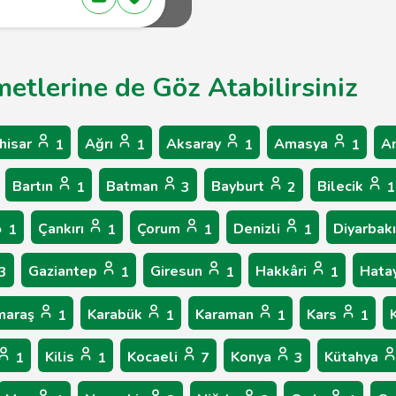
metlerine de Göz Atabilirsiniz
hisar
Ağrı
Aksaray
Amasya
A
1
1
1
1
Bartın
Batman
Bayburt
Bilecik
1
3
2
1
Çankırı
Çorum
Denizli
Diyarbak
1
1
1
1
Gaziantep
Giresun
Hakkâri
Hata
3
1
1
1
maraş
Karabük
Karaman
Kars
1
1
1
1
Kilis
Kocaeli
Konya
Kütahya
1
1
7
3