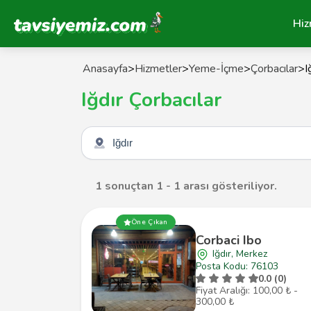
Tavsiyemiz Anasayfa
Hiz
Anasayfa
>
Hizmetler
>
Yeme-İçme
>
Çorbacılar
>
I
Iğdır Çorbacılar
Şehir seçin
1 sonuçtan 1 - 1 arası gösteriliyor.
Öne Çıkan
Corbaci Ibo
Iğdır, Merkez
Posta Kodu: 76103
0.0 (0)
Fiyat Aralığı: 100,00 ₺ -
300,00 ₺