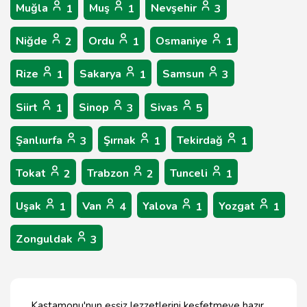
Muğla
Muş
Nevşehir
1
1
3
Niğde
Ordu
Osmaniye
2
1
1
Rize
Sakarya
Samsun
1
1
3
Siirt
Sinop
Sivas
1
3
5
Şanlıurfa
Şırnak
Tekirdağ
3
1
1
Tokat
Trabzon
Tunceli
2
2
1
Uşak
Van
Yalova
Yozgat
1
4
1
1
Zonguldak
3
Kastamonu'nun eşsiz lezzetlerini keşfetmeye hazır