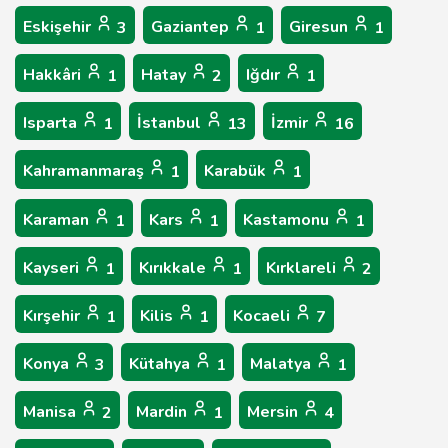
Eskişehir
Gaziantep
Giresun
3
1
1
Hakkâri
Hatay
Iğdır
1
2
1
Isparta
İstanbul
İzmir
1
13
16
Kahramanmaraş
Karabük
1
1
Karaman
Kars
Kastamonu
1
1
1
Kayseri
Kırıkkale
Kırklareli
1
1
2
Kırşehir
Kilis
Kocaeli
1
1
7
Konya
Kütahya
Malatya
3
1
1
Manisa
Mardin
Mersin
2
1
4