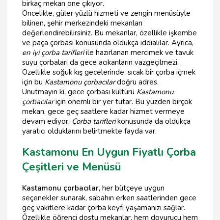
birkaç mekan öne çıkıyor.
Öncelikle, güler yüzlü hizmeti ve zengin menüsüyle
bilinen, şehir merkezindeki mekanları
değerlendirebilirsiniz. Bu mekanlar, özellikle işkembe
ve paça çorbası konusunda oldukça iddialılar. Ayrıca,
en iyi çorba tarifleri
ile hazırlanan mercimek ve tavuk
suyu çorbaları da gece acıkanların vazgeçilmezi.
Özellikle soğuk kış gecelerinde, sıcak bir çorba içmek
için bu
Kastamonu çorbacılar
doğru adres.
Unutmayın ki, gece çorbası kültürü
Kastamonu
çorbacılar
için önemli bir yer tutar. Bu yüzden birçok
mekan, gece geç saatlere kadar hizmet vermeye
devam ediyor.
Çorba tarifleri
konusunda da oldukça
yaratıcı olduklarını belirtmekte fayda var.
Kastamonu En Uygun Fiyatlı Çorba
Çeşitleri ve Menüsü
Kastamonu çorbacılar
, her bütçeye uygun
seçenekler sunarak, sabahın erken saatlerinden gece
geç vakitlere kadar çorba keyfi yaşamanızı sağlar.
Özellikle öğrenci dostu mekanlar, hem doyurucu hem