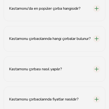
Kastamonu'da en popüler çorba hangisidir?
Kastamonu'nun en popüler çorbası Tarator çorbasıdır.
Kastamonu çorbacılarında hangi çorbalar bulunur?
Kastamonu çorbacılarında genellikle Tarator, Yoğurtlu
çorba ve Kelle paça çorbası bulunur.
Kastamonu çorbası nasıl yapılır?
Kastamonu çorbası yapımında genellikle et, sebze ve
baharatlar kullanılır. Tarife göre değişiklik gösterebilir.
Kastamonu çorbacılarında fiyatlar nasıldır?