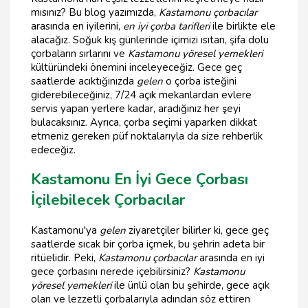
mısınız? Bu blog yazımızda,
Kastamonu çorbacılar
arasında en iyilerini,
en iyi çorba tarifleri
ile birlikte ele
alacağız. Soğuk kış günlerinde içimizi ısıtan, şifa dolu
çorbaların sırlarını ve
Kastamonu yöresel yemekleri
kültüründeki önemini inceleyeceğiz. Gece geç
saatlerde acıktığınızda
gelen
o çorba isteğini
giderebileceğiniz, 7/24 açık mekanlardan evlere
servis yapan yerlere kadar, aradığınız her şeyi
bulacaksınız. Ayrıca, çorba seçimi yaparken dikkat
etmeniz gereken püf noktalarıyla da size rehberlik
edeceğiz.
Kastamonu En İyi Gece Çorbası
İçilebilecek Çorbacılar
Kastamonu'ya
gelen
ziyaretçiler bilirler ki, gece geç
saatlerde sıcak bir çorba içmek, bu şehrin adeta bir
ritüelidir. Peki,
Kastamonu çorbacılar
arasında en iyi
gece çorbasını nerede içebilirsiniz?
Kastamonu
yöresel yemekleri
ile ünlü olan bu şehirde, gece açık
olan ve lezzetli çorbalarıyla adından söz ettiren