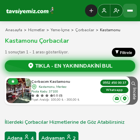
Tavsiyemiz Anasayfa
Anasayfa
>
Hizmetler
>
Yeme-İçme
>
Çorbacılar
>
Kastamonu
Kastamonu Çorbacılar
1 sonuçtan 1 - 1 arası gösteriliyor.
Filtrele
TIKLA -
EN YAKININDAKİNİ BUL
Çorbacım Kastamonu
0552 450 00 37
Kastamonu, Merkez
İncele
Whatsapp
Posta Kodu: 37100
0.0 (0)
Fiyat Aralığı: 100,00 ₺ - 300,00 ₺
İllerdeki Çorbacılar Hizmetlerine de Göz Atabilirsiniz
Adana
Adıyaman
4
2