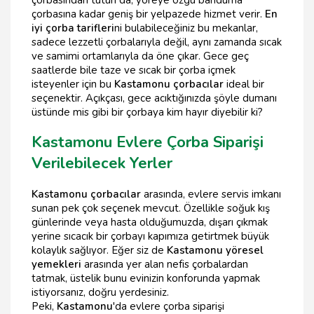
çorbasından tutun da, yöreye özgü banduma
çorbasına kadar geniş bir yelpazede hizmet verir.
En
iyi çorba tarifleri
ni bulabileceğiniz bu mekanlar,
sadece lezzetli çorbalarıyla değil, aynı zamanda sıcak
ve samimi ortamlarıyla da öne çıkar. Gece geç
saatlerde bile taze ve sıcak bir çorba içmek
isteyenler için bu
Kastamonu çorbacılar
ideal bir
seçenektir. Açıkçası, gece acıktığınızda şöyle dumanı
üstünde mis gibi bir çorbaya kim hayır diyebilir ki?
Kastamonu Evlere Çorba Siparişi
Verilebilecek Yerler
Kastamonu çorbacılar
arasında, evlere servis imkanı
sunan pek çok seçenek mevcut. Özellikle soğuk kış
günlerinde veya hasta olduğumuzda, dışarı çıkmak
yerine sıcacık bir çorbayı kapımıza getirtmek büyük
kolaylık sağlıyor. Eğer siz de
Kastamonu yöresel
yemekleri
arasında yer alan nefis çorbalardan
tatmak, üstelik bunu evinizin konforunda yapmak
istiyorsanız, doğru yerdesiniz.
Peki,
Kastamonu
'da evlere çorba siparişi