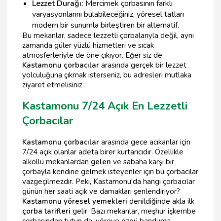
Lezzet Durağı:
Mercimek çorbasının farklı
varyasyonlarını bulabileceğiniz, yöresel tatları
modern bir sunumla birleştiren bir alternatif.
Bu mekanlar, sadece lezzetli çorbalarıyla değil, aynı
zamanda güler yüzlü hizmetleri ve sıcak
atmosferleriyle de öne çıkıyor. Eğer siz de
Kastamonu çorbacılar
arasında gerçek bir lezzet
yolculuğuna çıkmak isterseniz, bu adresleri mutlaka
ziyaret etmelisiniz.
Kastamonu 7/24 Açık En Lezzetli
Çorbacılar
Kastamonu çorbacılar
arasında gece acıkanlar için
7/24 açık olanlar adeta birer kurtarıcıdır. Özellikle
alkollü mekanlardan
gelen
ve sabaha karşı bir
çorbayla kendine gelmek isteyenler için bu çorbacılar
vazgeçilmezdir. Peki, Kastamonu'da hangi çorbacılar
günün her saati açık ve damakları şenlendiriyor?
Kastamonu yöresel yemekleri
denildiğinde akla ilk
çorba tarifleri
gelir. Bazı mekanlar, meşhur işkembe