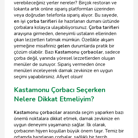
verebileceğiniz yerler nereler? Birçok restoran ve
lokanta artık online sipariş platformları üzerinden
veya doğrudan telefonla sipariş alıyor. Bu sayede,
en iyi çorba tarifleri
ile hazırlanan dumanı üstünde
çorbalara kolayca ulaşabiliyorsunuz.
Çorba tarifleri
arayışına girmeden, deneyimli ustaların ellerinden
çıkan lezzetleri tatmak mümkün. Özellikle akşam
yemeğine misafiriniz
gelen
durumlarda pratik bir
çözüm olabilir. Bazı
Kastamonu çorbacılar
, sadece
çorba değil, yanında yöresel lezzetlerden oluşan
menüler de sunuyor. Sipariş vermeden önce
menüleri inceleyerek damak zevkinize en uygun
seçimi yapabilirsiniz. Afiyet olsun!
Kastamonu Çorbacı Seçerken
Nelere Dikkat Etmeliyim?
Kastamonu çorbacılar
arasında seçim yaparken bazı
önemli noktalara dikkat etmek, damak zevkinize en
uygun deneyimi yaşamanızı sağlar. İlk olarak,
çorbacının hijyen koşulları büyük önem taşır. Temiz bir
ortamda hazırlanan çorbalar, sağlıklı bir tercih