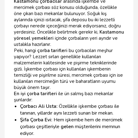
Kastamonu çorbacılar
arasında işkembe ve
mercimek çorbası söz konusu olduğunda, özellikle
öne çıkan bazı mekanlar bulunuyor. Soğuk kış
aylarında içinizi ısıtacak, şifa deposu bu iki lezzetli
çorbayı nerede içeceğinizi merak ediyorsanız, doğru
yerdesiniz. Öncelikle belirtmek gerekir ki,
Kastamonu
yöresel yemekleri
içinde çorbaların yeri ayrıdır ve
ustalıkla hazırlanır.
Peki, hangi
çorba tarifleri
bu çorbacıları meşhur
yapıyor? Lezzet sırları genellikle kullanılan
malzemelerin kalitesinde ve pişirme tekniklerinde
gizli. İşkembe çorbası için kullanılan işkembenin
temizliği ve pişirilme süresi, mercimek çorbası için ise
kullanılan mercimeğin türü ve baharatların uyumu
büyük önem taşır.
En iyi çorba tarifleri
ile ün salmış bazı mekanlar
şunlardır:
Çorbacı Ali Usta:
Özellikle işkembe çorbası ile
tanınan, yıllardır aynı lezzeti sunan bir mekan.
Şifa Çorba Evi:
Hem işkembe hem de mercimek
çorbası çeşitleriyle
gelen
müşterilerini memnun
ediyor.