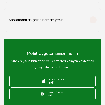
Kastamonu çorbacılarında çorba fiyatları genellikle 15-
30 TL arasında değişmektedir.
Kastamonu'da çorba nerede yenir?
Kastamonu'da çorba yemek için yerel çorbacılara ve
restoranlara gitmek önerilir.
Mobil Uygulamamızı İndirin
Size en yakın hizmetleri ve işletmeleri kolayca keşfetmek
için uygulamamızı kullanın.
App Store'dan
İndir
Google Play'den
İndir