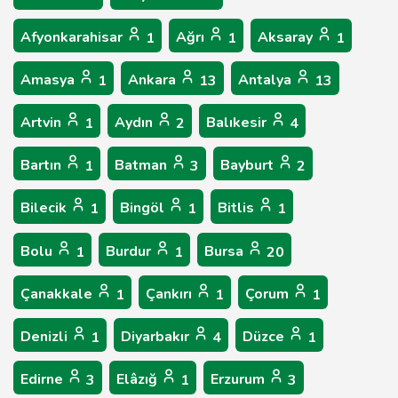
Afyonkarahisar
Ağrı
Aksaray
1
1
1
Amasya
Ankara
Antalya
1
13
13
Artvin
Aydın
Balıkesir
1
2
4
Bartın
Batman
Bayburt
1
3
2
Bilecik
Bingöl
Bitlis
1
1
1
Bolu
Burdur
Bursa
1
1
20
Çanakkale
Çankırı
Çorum
1
1
1
Denizli
Diyarbakır
Düzce
1
4
1
Edirne
Elâzığ
Erzurum
3
1
3