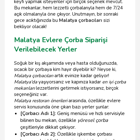
keyfi yapmak isteyenler için birçok seçenek mevcut.
Bu mekanlar, hem lezzetli çorbalarıyla hem de 7/24
açık olmalarıyla öne çıkıyor. Unutmayın, bir sonraki
gece acıktığınızda bu
Malatya çorbacıları
sizi
bekliyor olacak!
Malatya Evlere Çorba Siparişi
Verilebilecek Yerler
Soğuk bir kış akşamında veya hasta olduğunuzda,
sıcacık bir çorbaya kim hayır diyebilir ki? Neyse ki,
Malatya çorbacıları
artık evinize kadar geliyor!
Malatya'da
yaşıyorsanız ve kapınıza kadar
en iyi çorba
mekanları
lezzetlerini getirmek istiyorsanız, birçok
seçeneğiniz var.
Malatya restoran önerileri
arasında, özellikle evlere
servis konusunda öne çıkan bazı yerler şunlar:
[Çorbacı Adı 1]:
Geniş menüsü ve hızlı servisiyle
bilinen bu mekan, özellikle
yöresel çorba
çeşitleriyle dikkat çekiyor.
[Çorbacı Adı 2]:
Özellikle işkembe çorbası