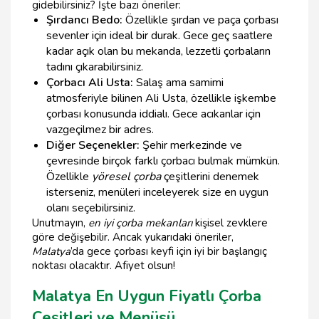
gidebilirsiniz? İşte bazı öneriler:
Şırdancı Bedo:
Özellikle şırdan ve paça çorbası
sevenler için ideal bir durak. Gece geç saatlere
kadar açık olan bu mekanda, lezzetli çorbaların
tadını çıkarabilirsiniz.
Çorbacı Ali Usta:
Salaş ama samimi
atmosferiyle bilinen Ali Usta, özellikle işkembe
çorbası konusunda iddialı. Gece acıkanlar için
vazgeçilmez bir adres.
Diğer Seçenekler:
Şehir merkezinde ve
çevresinde birçok farklı çorbacı bulmak mümkün.
Özellikle
yöresel çorba
çeşitlerini denemek
isterseniz, menüleri inceleyerek size en uygun
olanı seçebilirsiniz.
Unutmayın,
en iyi çorba mekanları
kişisel zevklere
göre değişebilir. Ancak yukarıdaki öneriler,
Malatya
’da gece çorbası keyfi için iyi bir başlangıç
noktası olacaktır. Afiyet olsun!
Malatya En Uygun Fiyatlı Çorba
Çeşitleri ve Menüsü