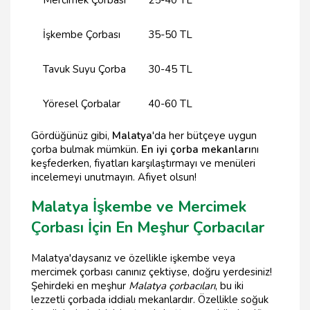
Mercimek Çorbası
25-40 TL
İşkembe Çorbası
35-50 TL
Tavuk Suyu Çorba
30-45 TL
Yöresel Çorbalar
40-60 TL
Gördüğünüz gibi,
Malatya
'da her bütçeye uygun
çorba bulmak mümkün.
En iyi çorba mekanları
nı
keşfederken, fiyatları karşılaştırmayı ve menüleri
incelemeyi unutmayın. Afiyet olsun!
Malatya İşkembe ve Mercimek
Çorbası İçin En Meşhur Çorbacılar
Malatya'daysanız ve özellikle işkembe veya
mercimek çorbası canınız çektiyse, doğru yerdesiniz!
Şehirdeki en meşhur
Malatya çorbacıları
, bu iki
lezzetli çorbada iddialı mekanlardır. Özellikle soğuk