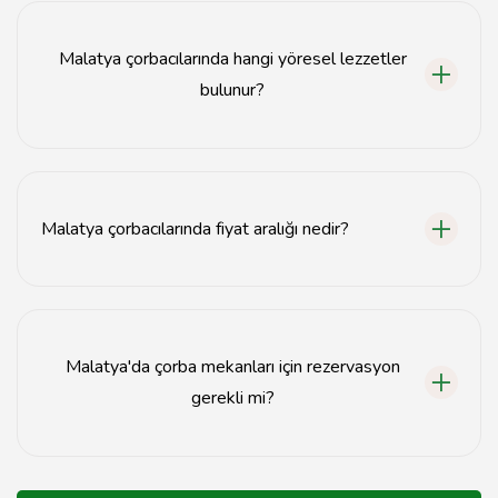
işkembe çorbası ve mercimek çorbası bulunmaktadır.
Malatya çorbacılarında hangi yöresel lezzetler
bulunur?
Malatya çorbacılarında, yöresel lezzetler olarak içli
köfte, kebap ve çeşitli mezeler de sunulmaktadır.
Malatya çorbacılarında fiyat aralığı nedir?
Malatya çorbacılarında çorba fiyatları genellikle 15-30
TL arasında değişmektedir.
Malatya'da çorba mekanları için rezervasyon
gerekli mi?
Yoğun saatlerde rezervasyon önerilir, ancak genellikle
çorbacılarda yer bulmak mümkündür.