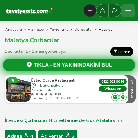
Tavsiyemiz Anasayfa
Anasayfa
>
Hizmetler
>
Yeme-İçme
>
Çorbacılar
>
Malatya
Malatya Çorbacılar
1 sonuçtan 1 - 1 arası gösteriliyor.
Filtrele
TIKLA -
EN YAKININDAKİNİ BUL
Üstad Çorba Restaurant
0422 503 90 99
Malatya, Yeşilyurt
İncele
Whatsapp
Posta Kodu: 44915
0.0 (0)
Fiyat Aralığı: 100,00 ₺ - 300,00 ₺
İllerdeki Çorbacılar Hizmetlerine de Göz Atabilirsiniz
Adana
Adıyaman
4
2