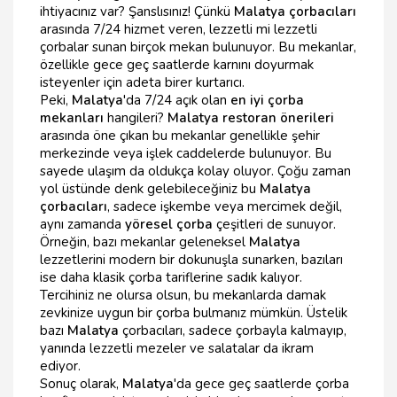
ihtiyacınız var? Şanslısınız! Çünkü
Malatya çorbacıları
arasında 7/24 hizmet veren, lezzetli mi lezzetli
çorbalar sunan birçok mekan bulunuyor. Bu mekanlar,
özellikle gece geç saatlerde karnını doyurmak
isteyenler için adeta birer kurtarıcı.
Peki,
Malatya
'da 7/24 açık olan
en iyi çorba
mekanları
hangileri?
Malatya restoran önerileri
arasında öne çıkan bu mekanlar genellikle şehir
merkezinde veya işlek caddelerde bulunuyor. Bu
sayede ulaşım da oldukça kolay oluyor. Çoğu zaman
yol üstünde denk gelebileceğiniz bu
Malatya
çorbacıları
, sadece işkembe veya mercimek değil,
aynı zamanda
yöresel çorba
çeşitleri de sunuyor.
Örneğin, bazı mekanlar geleneksel
Malatya
lezzetlerini modern bir dokunuşla sunarken, bazıları
ise daha klasik çorba tariflerine sadık kalıyor.
Tercihiniz ne olursa olsun, bu mekanlarda damak
zevkinize uygun bir çorba bulmanız mümkün. Üstelik
bazı
Malatya
çorbacıları, sadece çorbayla kalmayıp,
yanında lezzetli mezeler ve salatalar da ikram
ediyor.
Sonuç olarak,
Malatya
'da gece geç saatlerde çorba