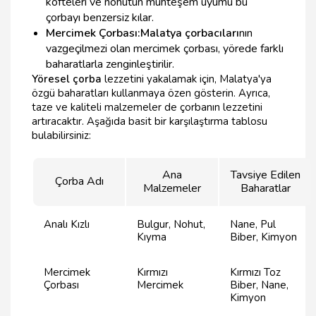
köfteleri ve nohutun muhteşem uyumu bu
çorbayı benzersiz kılar.
Mercimek Çorbası:
Malatya çorbacıları
nın
vazgeçilmezi olan mercimek çorbası, yörede farklı
baharatlarla zenginleştirilir.
Yöresel çorba
lezzetini yakalamak için, Malatya'ya
özgü baharatları kullanmaya özen gösterin. Ayrıca,
taze ve kaliteli malzemeler de çorbanın lezzetini
artıracaktır. Aşağıda basit bir karşılaştırma tablosu
bulabilirsiniz:
Ana
Tavsiye Edilen
Çorba Adı
Malzemeler
Baharatlar
Analı Kızlı
Bulgur, Nohut,
Nane, Pul
Kıyma
Biber, Kimyon
Mercimek
Kırmızı
Kırmızı Toz
Çorbası
Mercimek
Biber, Nane,
Kimyon