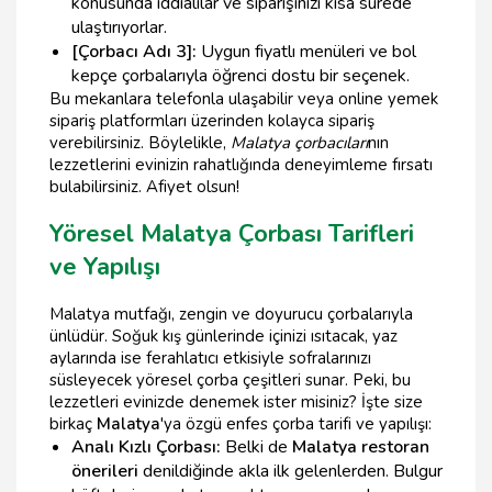
konusunda iddialılar ve siparişinizi kısa sürede
ulaştırıyorlar.
[Çorbacı Adı 3]:
Uygun fiyatlı menüleri ve bol
kepçe çorbalarıyla öğrenci dostu bir seçenek.
Bu mekanlara telefonla ulaşabilir veya online yemek
sipariş platformları üzerinden kolayca sipariş
verebilirsiniz. Böylelikle,
Malatya çorbacıları
nın
lezzetlerini evinizin rahatlığında deneyimleme fırsatı
bulabilirsiniz. Afiyet olsun!
Yöresel Malatya Çorbası Tarifleri
ve Yapılışı
Malatya mutfağı, zengin ve doyurucu çorbalarıyla
ünlüdür. Soğuk kış günlerinde içinizi ısıtacak, yaz
aylarında ise ferahlatıcı etkisiyle sofralarınızı
süsleyecek yöresel çorba çeşitleri sunar. Peki, bu
lezzetleri evinizde denemek ister misiniz? İşte size
birkaç
Malatya
'ya özgü enfes çorba tarifi ve yapılışı:
Analı Kızlı Çorbası:
Belki de
Malatya restoran
önerileri
denildiğinde akla ilk gelenlerden. Bulgur