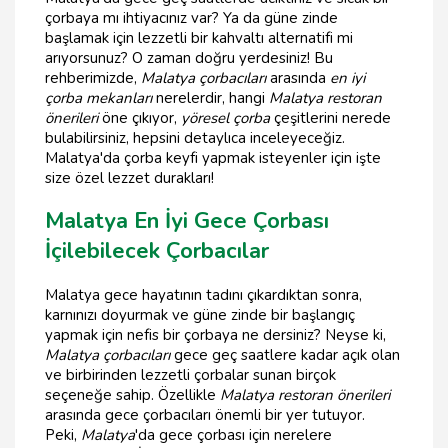
çorbaya mı ihtiyacınız var? Ya da güne zinde
başlamak için lezzetli bir kahvaltı alternatifi mi
arıyorsunuz? O zaman doğru yerdesiniz! Bu
rehberimizde,
Malatya çorbacıları
arasında
en iyi
çorba mekanları
nerelerdir, hangi
Malatya restoran
önerileri
öne çıkıyor,
yöresel çorba
çeşitlerini nerede
bulabilirsiniz, hepsini detaylıca inceleyeceğiz.
Malatya'da çorba keyfi yapmak isteyenler için işte
size özel lezzet durakları!
Malatya En İyi Gece Çorbası
İçilebilecek Çorbacılar
Malatya gece hayatının tadını çıkardıktan sonra,
karnınızı doyurmak ve güne zinde bir başlangıç
yapmak için nefis bir çorbaya ne dersiniz? Neyse ki,
Malatya çorbacıları
gece geç saatlere kadar açık olan
ve birbirinden lezzetli çorbalar sunan birçok
seçeneğe sahip. Özellikle
Malatya restoran önerileri
arasında gece çorbacıları önemli bir yer tutuyor.
Peki,
Malatya
'da gece çorbası için nerelere