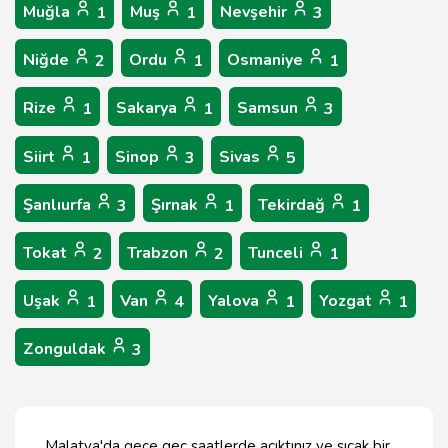
Muğla
Muş
Nevşehir
1
1
3
Niğde
Ordu
Osmaniye
2
1
1
Rize
Sakarya
Samsun
1
1
3
Siirt
Sinop
Sivas
1
3
5
Şanlıurfa
Şırnak
Tekirdağ
3
1
1
Tokat
Trabzon
Tunceli
2
2
1
Uşak
Van
Yalova
Yozgat
1
4
1
1
Zonguldak
3
Malatya'da gece geç saatlerde acıktınız ve sıcak bir