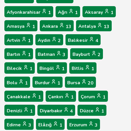
Afyonkarahisar
Ağrı
Aksaray
1
1
1
Amasya
Ankara
Antalya
1
13
13
Artvin
Aydın
Balıkesir
1
2
4
Bartın
Batman
Bayburt
1
3
2
Bilecik
Bingöl
Bitlis
1
1
1
Bolu
Burdur
Bursa
1
1
20
Çanakkale
Çankırı
Çorum
1
1
1
Denizli
Diyarbakır
Düzce
1
4
1
Edirne
Elâzığ
Erzurum
3
1
3