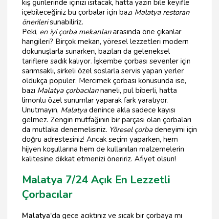
kış günlerinde içinizi ısıtacak, hatta yazın bile keyifle
içebileceğiniz bu çorbalar için bazı
Malatya restoran
önerileri
sunabiliriz.
Peki,
en iyi çorba mekanları
arasında öne çıkanlar
hangileri? Birçok mekan, yöresel lezzetleri modern
dokunuşlarla sunarken, bazıları da geleneksel
tariflere sadık kalıyor. İşkembe çorbası sevenler için
sarımsaklı, sirkeli özel soslarla servis yapan yerler
oldukça popüler. Mercimek çorbası konusunda ise,
bazı
Malatya çorbacıları
naneli, pul biberli, hatta
limonlu özel sunumlar yaparak fark yaratıyor.
Unutmayın,
Malatya
denince akla sadece kayısı
gelmez. Zengin mutfağının bir parçası olan çorbaları
da mutlaka denemelisiniz.
Yöresel çorba
deneyimi için
doğru adrestesiniz! Ancak seçim yaparken, hem
hijyen koşullarına hem de kullanılan malzemelerin
kalitesine dikkat etmenizi öneririz. Afiyet olsun!
Malatya 7/24 Açık En Lezzetli
Çorbacılar
Malatya
'da gece acıktınız ve sıcak bir çorbaya mı