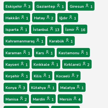
Eskişehir
Gaziantep
Giresun
3
1
1
Hakkâri
Hatay
Iğdır
1
2
1
Isparta
İstanbul
İzmir
1
13
16
Kahramanmaraş
Karabük
1
1
Karaman
Kars
Kastamonu
1
1
1
Kayseri
Kırıkkale
Kırklareli
1
1
2
Kırşehir
Kilis
Kocaeli
1
1
7
Konya
Kütahya
Malatya
3
1
1
Manisa
Mardin
Mersin
2
1
4