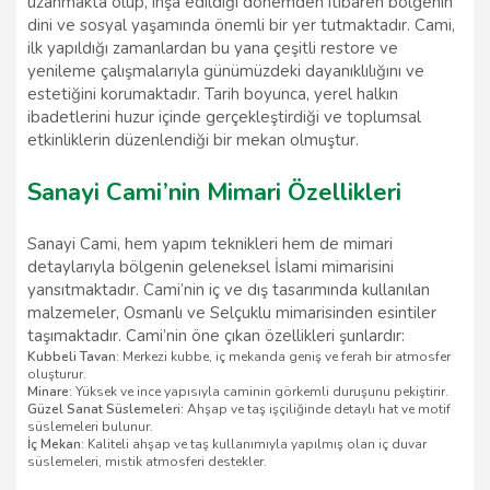
uzanmakta olup, inşa edildiği dönemden itibaren bölgenin
dini ve sosyal yaşamında önemli bir yer tutmaktadır. Cami,
ilk yapıldığı zamanlardan bu yana çeşitli restore ve
yenileme çalışmalarıyla günümüzdeki dayanıklılığını ve
estetiğini korumaktadır. Tarih boyunca, yerel halkın
ibadetlerini huzur içinde gerçekleştirdiği ve toplumsal
etkinliklerin düzenlendiği bir mekan olmuştur.
Sanayi Cami’nin Mimari Özellikleri
Sanayi Cami, hem yapım teknikleri hem de mimari
detaylarıyla bölgenin geleneksel İslami mimarisini
yansıtmaktadır. Cami’nin iç ve dış tasarımında kullanılan
malzemeler, Osmanlı ve Selçuklu mimarisinden esintiler
taşımaktadır. Cami’nin öne çıkan özellikleri şunlardır:
Kubbeli Tavan:
Merkezi kubbe, iç mekanda geniş ve ferah bir atmosfer
oluşturur.
Minare:
Yüksek ve ince yapısıyla caminin görkemli duruşunu pekiştirir.
Güzel Sanat Süslemeleri:
Ahşap ve taş işçiliğinde detaylı hat ve motif
süslemeleri bulunur.
İç Mekan:
Kaliteli ahşap ve taş kullanımıyla yapılmış olan iç duvar
süslemeleri, mistik atmosferi destekler.