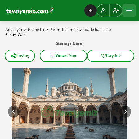
Tavsiyemiz Anasayfa
Anasayfa
>
Hizmetler
>
Resmi Kurumlar
>
İbadethaneler
>
Sanayi Cami
Sanayi Cami
Paylaş
Yorum Yap
Kaydet