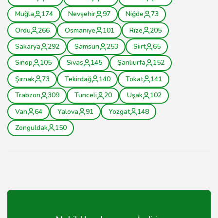
Muğla
174
Nevşehir
97
Niğde
73
Ordu
266
Osmaniye
101
Rize
205
Sakarya
292
Samsun
253
Siirt
65
Sinop
105
Sivas
145
Şanlıurfa
152
Şırnak
73
Tekirdağ
140
Tokat
141
Trabzon
309
Tunceli
20
Uşak
102
Van
64
Yalova
91
Yozgat
148
Zonguldak
150