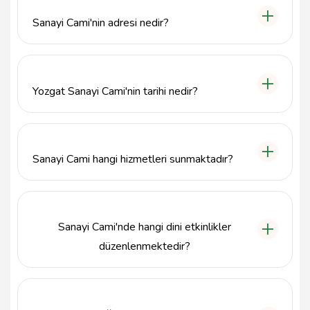
Sanayi Cami'nin adresi nedir?
Sanayi Cami, Yozgat'ın Akdağmadeni ilçesinde,
Akdağmadeni Küçük Sanayi Sitesi No:94,
Tekkegüneyi adresinde bulunmaktadır.
Yozgat Sanayi Cami'nin tarihi nedir?
Yozgat Sanayi Cami, Osmanlı dönemine kadar
uzanan bir tarihe sahiptir ve bölgedeki dini ve
kültürel mirası yansıtan önemli bir yapıdır.
Sanayi Cami hangi hizmetleri sunmaktadır?
Sanayi Cami, ibadet amacıyla kullanılan bir
ibadethane olmasının yanı sıra, bölge halkının manevi
yaşamına katkıda bulunan sosyal etkinliklere de ev
Sanayi Cami'nde hangi dini etkinlikler
sahipliği yapmaktadır.
düzenlenmektedir?
Sanayi Cami, namaz, özel günlerdeki ibadetler ve
toplumsal etkinlikler gibi çeşitli dini faaliyetler için
kullanılmaktadır.