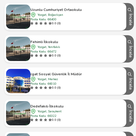
Uzunlu Cumhuriyet Ortaokulu
Yozgat, Boğazlıyan
İncele
Posta Kodu: 66400
0.0 (0)
Fehimli İlkokulu
Yozgat, Yenifakılı
İncele
Posta Kodu: 66472
0.0 (0)
Yozgat Sosyal Güvenlik İl Müdürlüğü
Yozgat, Merkez
İncele
Posta Kodu: 66010
0.0 (0)
Dedefakılı İlkokulu
Yozgat, Saraykent
İncele
Posta Kodu: 66322
0.0 (0)