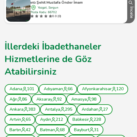
Gedikhasanlı Şehit Mustafa Önder İmam Hatip Ortaokulu
Yozgat, Sorgun
İncele
Posta Kodu: 66702
0.0 (0)
İllerdeki İbadethaneler
Hizmetlerine de Göz
Atabilirsiniz
Adana
101
Adıyaman
66
Afyonkarahisar
120
Ağrı
86
Aksaray
92
Amasya
98
Ankara
383
Antalya
295
Ardahan
27
Artvin
65
Aydın
212
Balıkesir
228
Bartın
42
Batman
68
Bayburt
31