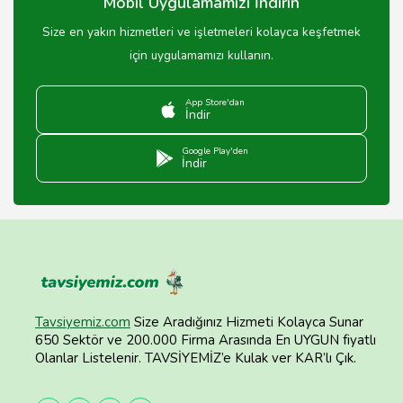
Mobil Uygulamamızı İndirin
Size en yakın hizmetleri ve işletmeleri kolayca keşfetmek
için uygulamamızı kullanın.
App Store'dan
İndir
Google Play'den
İndir
Tavsiyemiz.com
Size Aradığınız Hizmeti Kolayca Sunar
650 Sektör ve 200.000 Firma Arasında En UYGUN fiyatlı
Olanlar Listelenir. TAVSİYEMİZ’e Kulak ver KAR’lı Çık.