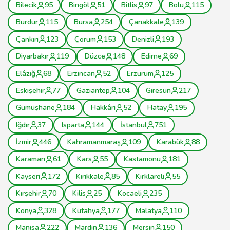
Bilecik
95
Bingöl
51
Bitlis
97
Bolu
115
Burdur
115
Bursa
254
Çanakkale
139
Çankırı
123
Çorum
153
Denizli
193
Diyarbakır
119
Düzce
148
Edirne
69
Elâzığ
68
Erzincan
52
Erzurum
125
Eskişehir
77
Gaziantep
104
Giresun
217
Gümüşhane
184
Hakkâri
52
Hatay
195
Iğdır
37
Isparta
144
İstanbul
751
İzmir
446
Kahramanmaraş
109
Karabük
88
Karaman
61
Kars
55
Kastamonu
181
Kayseri
172
Kırıkkale
85
Kırklareli
55
Kırşehir
70
Kilis
25
Kocaeli
235
Konya
328
Kütahya
177
Malatya
110
Manisa
222
Mardin
136
Mersin
150