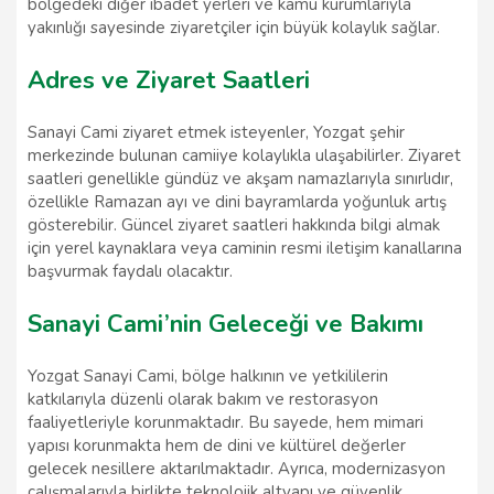
bölgedeki diğer ibadet yerleri ve kamu kurumlarıyla
yakınlığı sayesinde ziyaretçiler için büyük kolaylık sağlar.
Adres ve Ziyaret Saatleri
Sanayi Cami ziyaret etmek isteyenler, Yozgat şehir
merkezinde bulunan camiiye kolaylıkla ulaşabilirler. Ziyaret
saatleri genellikle gündüz ve akşam namazlarıyla sınırlıdır,
özellikle Ramazan ayı ve dini bayramlarda yoğunluk artış
gösterebilir. Güncel ziyaret saatleri hakkında bilgi almak
için yerel kaynaklara veya caminin resmi iletişim kanallarına
başvurmak faydalı olacaktır.
Sanayi Cami’nin Geleceği ve Bakımı
Yozgat Sanayi Cami, bölge halkının ve yetkililerin
katkılarıyla düzenli olarak bakım ve restorasyon
faaliyetleriyle korunmaktadır. Bu sayede, hem mimari
yapısı korunmakta hem de dini ve kültürel değerler
gelecek nesillere aktarılmaktadır. Ayrıca, modernizasyon
çalışmalarıyla birlikte teknolojik altyapı ve güvenlik