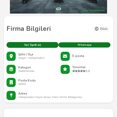
Firma Bilgileri
Bildir
Yol Tarifi Al
Whatsapp
Şehir / İlçe
E-posta
Yozgat / Akdağmadeni
Yorumlar
Kategori
0.0
İbadethaneler
Posta Kodu
66300
Adres
Akdağmadeni Küçük Sanayi Sitesi No:94, Tekkegüneyi