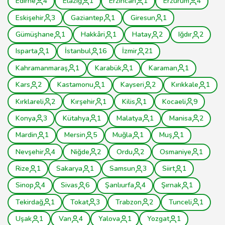
Edirne
4
Elâzığ
1
Erzincan
1
Erzurum
4
Eskişehir
3
Gaziantep
1
Giresun
1
Gümüşhane
1
Hakkâri
1
Hatay
2
Iğdır
2
Isparta
1
İstanbul
16
İzmir
21
Kahramanmaraş
1
Karabük
1
Karaman
1
Kars
2
Kastamonu
1
Kayseri
2
Kırıkkale
1
Kırklareli
2
Kırşehir
1
Kilis
1
Kocaeli
9
Konya
3
Kütahya
1
Malatya
1
Manisa
2
Mardin
1
Mersin
5
Muğla
1
Muş
1
Nevşehir
4
Niğde
2
Ordu
2
Osmaniye
1
Rize
1
Sakarya
1
Samsun
3
Siirt
1
Sinop
4
Sivas
6
Şanlıurfa
4
Şırnak
1
Tekirdağ
1
Tokat
3
Trabzon
2
Tunceli
1
Uşak
1
Van
4
Yalova
1
Yozgat
1