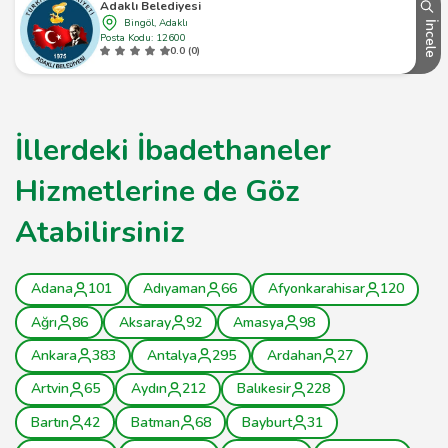
Adaklı Belediyesi
Bingöl, Adaklı
İncele
Posta Kodu: 12600
0.0 (0)
İllerdeki İbadethaneler
Hizmetlerine de Göz
Atabilirsiniz
Adana
101
Adıyaman
66
Afyonkarahisar
120
Ağrı
86
Aksaray
92
Amasya
98
Ankara
383
Antalya
295
Ardahan
27
Artvin
65
Aydın
212
Balıkesir
228
Bartın
42
Batman
68
Bayburt
31