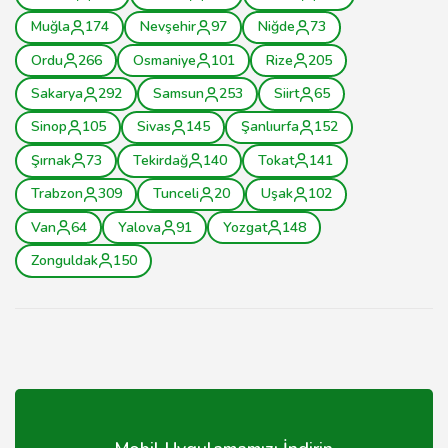
Muğla
174
Nevşehir
97
Niğde
73
Ordu
266
Osmaniye
101
Rize
205
Sakarya
292
Samsun
253
Siirt
65
Sinop
105
Sivas
145
Şanlıurfa
152
Şırnak
73
Tekirdağ
140
Tokat
141
Trabzon
309
Tunceli
20
Uşak
102
Van
64
Yalova
91
Yozgat
148
Zonguldak
150