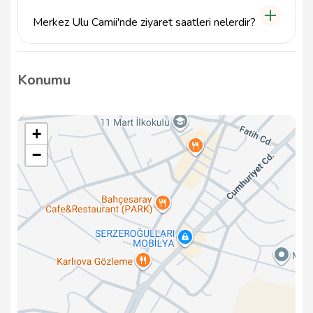
Camii, şehir içi ulaşım imkanlarıyla da erişilebilir.
Merkez Ulu Camii'nde ziyaret saatleri nelerdir?
Merkez Ulu Camii, ibadet saatleri dışında da ziyaret
edilebilen bir ibadethanedir; ziyaret saatleri genelde
Konumu
sabah erken saatlerden akşam namazına kadar
uzanmaktadır.
+
−