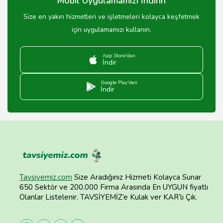
Mobil Uygulamamızı İndirin
Size en yakın hizmetleri ve işletmeleri kolayca keşfetmek
için uygulamamızı kullanın.
App Store'dan
İndir
Google Play'den
İndir
Tavsiyemiz.com
Size Aradığınız Hizmeti Kolayca Sunar
650 Sektör ve 200.000 Firma Arasında En UYGUN fiyatlı
Olanlar Listelenir. TAVSİYEMİZ’e Kulak ver KAR’lı Çık.