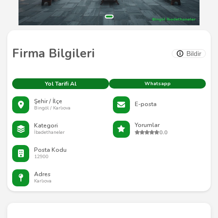
Firma Bilgileri
Bildir
Yol Tarifi Al
Whatsapp
Şehir / İlçe
E-posta
Bingöl / Karlıova
Yorumlar
Kategori
0.0
İbadethaneler
Posta Kodu
12900
Adres
Karlıova