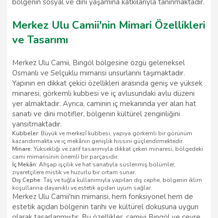
bölgenin sosyal ve dini yaşamına katkılarıyla tanınmaktadır.
Merkez Ulu Camii'nin Mimari Özellikleri
ve Tasarımı
Merkez Ulu Camii, Bingöl bölgesine özgü geleneksel
Osmanlı ve Selçuklu mimarisi unsurlarını taşımaktadır.
Yapının en dikkat çekici özellikleri arasında geniş ve yüksek
minaresi, görkemli kubbesi ve iç avlusundaki avlu düzeni
yer almaktadır. Ayrıca, caminin iç mekanında yer alan hat
sanatı ve dini motifler, bölgenin kültürel zenginliğini
yansıtmaktadır.
Kubbeler:
Büyük ve merkezî kubbesi, yapıya görkemli bir görünüm
kazandırmakta ve iç mekânın genişlik hissini güçlendirmektedir.
Minare:
Yüksekliği ve zarif tasarımıyla dikkat çeken minaresi, bölgedeki
cami mimarisinin önemli bir parçasıdır.
İç Mekân:
Ahşap işçilik ve hat sanatıyla süslenmiş bölümler,
ziyaretçilere mistik ve huzurlu bir ortam sunar.
Dış Cephe:
Taş ve tuğla kullanımıyla yapılan dış cephe, bölgenin iklim
koşullarına dayanıklı ve estetik açıdan uyum sağlar.
Merkez Ulu Camii'nin mimarisi, hem fonksiyonel hem de
estetik açıdan bölgenin tarihi ve kültürel dokusuna uygun
olarak tasarlanmıştır. Bu özellikler, camiyi Bingöl ve çevre