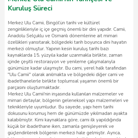
Kuruluş Süreci
Merkez Ulu Camii, Bingöl’ün tarihi ve kültürel
zenginlikleriyle iç içe geçmiş önemli bir dini yapıdır. Camii,
Anadolu Selçuklu ve Osmanlı dönemlerine ait mimari
özellikleri yansıtarak, bölgedeki tarih boyunca dini hayatın
merkezi olmuştur. Yapının kesin kuruluş tarihi bazı
kaynaklarda 15. yüzyıla kadar uzanmakla birlikte, zaman
içinde çeşitli restorasyon ve yenileme çalışmalarıyla
günümüze kadar ulaşmıştır. Bu cami, yerel halk tarafından
"Ulu Camii" olarak anılmakta ve bölgedeki diğer cami ve
ibadethanelerle birlikte toplumsal yaşamın önemli bir
parçasını oluşturmaktadır.
Merkez Ulu Camii'nin inşasında kullanılan malzemeler ve
mimari detaylar, bölgenin geleneksel yapı malzemeleri ve
teknikleriyle uyumludur. Bu sayede, yapı hem tarihi
dokusunu korumuş hem de günümüzde yıkılmadan ayakta
kalabilmiştir. Kimi kaynaklara göre, cami ilk yapıldığında
küçük bir ibadethane iken, zamanla genişleyerek ve
güçlendirilerek bölgenin merkezi hale gelmiştir. Ayrıca,