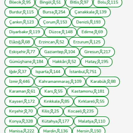
Bilecik
95
Bingöl
51
Bitlis
97
Bolu
115
Burdur
115
Bursa
254
Çanakkale
139
Çankırı
123
Çorum
153
Denizli
193
Diyarbakır
119
Düzce
148
Edirne
69
Elâzığ
68
Erzincan
52
Erzurum
125
Eskişehir
77
Gaziantep
104
Giresun
217
Gümüşhane
184
Hakkâri
52
Hatay
195
Iğdır
37
Isparta
144
İstanbul
751
İzmir
446
Kahramanmaraş
109
Karabük
88
Karaman
61
Kars
55
Kastamonu
181
Kayseri
172
Kırıkkale
85
Kırklareli
55
Kırşehir
70
Kilis
25
Kocaeli
235
Konya
328
Kütahya
177
Malatya
110
Manisa
222
Mardin
136
Mersin
150