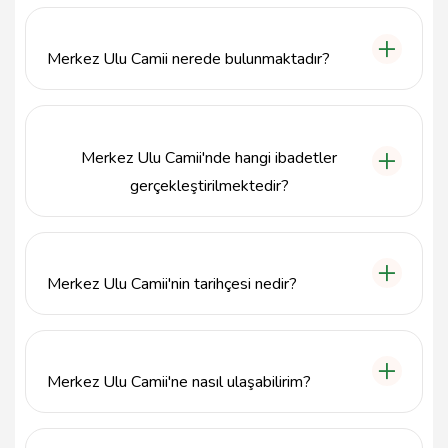
Merkez Ulu Camii nerede bulunmaktadır?
Merkez Ulu Camii, Bingöl'ün Karlıova ilçesinde yer
almaktadır.
Merkez Ulu Camii'nde hangi ibadetler
gerçekleştirilmektedir?
Merkez Ulu Camii, namaz ve diğer dini etkinlikler için
kullanılmaktadır.
Merkez Ulu Camii'nin tarihçesi nedir?
Merkez Ulu Camii, Bingöl bölgesinin dini hayatında
önemli bir yere sahip olup, tarihi bir yapıdır. Detaylı
tarihçesi için camiyi ziyaret edebilirsiniz.
Merkez Ulu Camii'ne nasıl ulaşabilirim?
Karlıova merkezinden yürüyerek veya araçla kolayca
ulaşabileceğiniz bir konumda bulunan Merkez Ulu