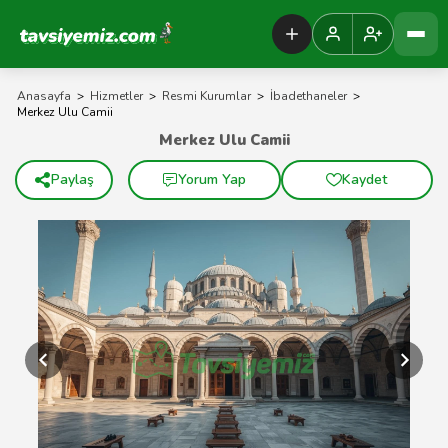
Tavsiyemiz Anasayfa
Anasayfa
>
Hizmetler
>
Resmi Kurumlar
>
İbadethaneler
>
Merkez Ulu Camii
Merkez Ulu Camii
Paylaş
Yorum Yap
Kaydet