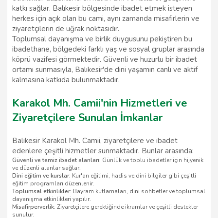
katkı sağlar. Balıkesir bölgesinde ibadet etmek isteyen
herkes için açık olan bu cami, aynı zamanda misafirlerin ve
ziyaretçilerin de uğrak noktasıdır.
Toplumsal dayanışma ve birlik duygusunu pekiştiren bu
ibadethane, bölgedeki farklı yaş ve sosyal gruplar arasında
köprü vazifesi görmektedir. Güvenli ve huzurlu bir ibadet
ortamı sunmasıyla, Balıkesir'de dini yaşamın canlı ve aktif
kalmasına katkıda bulunmaktadır.
Karakol Mh. Camii'nin Hizmetleri ve
Ziyaretçilere Sunulan İmkanlar
Balıkesir Karakol Mh. Camii, ziyaretçilere ve ibadet
edenlere çeşitli hizmetler sunmaktadır. Bunlar arasında:
Güvenli ve temiz ibadet alanları:
Günlük ve toplu ibadetler için hijyenik
ve düzenli alanlar sağlar.
Dini eğitim ve kurslar:
Kur'an eğitimi, hadis ve dini bilgiler gibi çeşitli
eğitim programları düzenlenir.
Toplumsal etkinlikler:
Bayram kutlamaları, dini sohbetler ve toplumsal
dayanışma etkinlikleri yapılır.
Misafirperverlik:
Ziyaretçilere gerektiğinde ikramlar ve çeşitli destekler
sunulur.