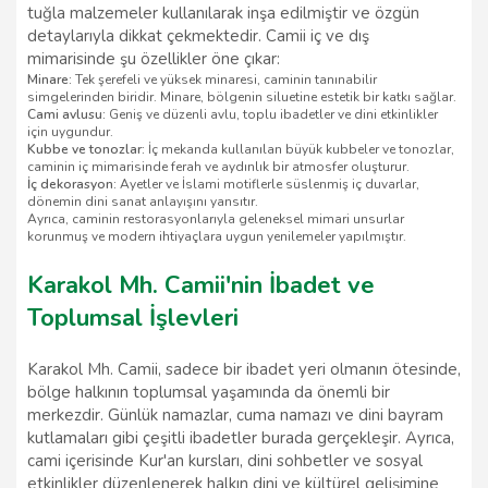
tuğla malzemeler kullanılarak inşa edilmiştir ve özgün
detaylarıyla dikkat çekmektedir. Camii iç ve dış
mimarisinde şu özellikler öne çıkar:
Minare:
Tek şerefeli ve yüksek minaresi, caminin tanınabilir
simgelerinden biridir. Minare, bölgenin siluetine estetik bir katkı sağlar.
Cami avlusu:
Geniş ve düzenli avlu, toplu ibadetler ve dini etkinlikler
için uygundur.
Kubbe ve tonozlar:
İç mekanda kullanılan büyük kubbeler ve tonozlar,
caminin iç mimarisinde ferah ve aydınlık bir atmosfer oluşturur.
İç dekorasyon:
Ayetler ve İslami motiflerle süslenmiş iç duvarlar,
dönemin dini sanat anlayışını yansıtır.
Ayrıca, caminin restorasyonlarıyla geleneksel mimari unsurlar
korunmuş ve modern ihtiyaçlara uygun yenilemeler yapılmıştır.
Karakol Mh. Camii'nin İbadet ve
Toplumsal İşlevleri
Karakol Mh. Camii, sadece bir ibadet yeri olmanın ötesinde,
bölge halkının toplumsal yaşamında da önemli bir
merkezdir. Günlük namazlar, cuma namazı ve dini bayram
kutlamaları gibi çeşitli ibadetler burada gerçekleşir. Ayrıca,
cami içerisinde Kur'an kursları, dini sohbetler ve sosyal
etkinlikler düzenlenerek halkın dini ve kültürel gelişimine