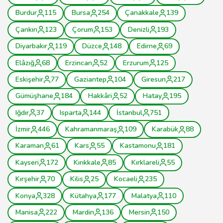
Burdur
115
Bursa
254
Çanakkale
139
Çankırı
123
Çorum
153
Denizli
193
Diyarbakır
119
Düzce
148
Edirne
69
Elâzığ
68
Erzincan
52
Erzurum
125
Eskişehir
77
Gaziantep
104
Giresun
217
Gümüşhane
184
Hakkâri
52
Hatay
195
Iğdır
37
Isparta
144
İstanbul
751
İzmir
446
Kahramanmaraş
109
Karabük
88
Karaman
61
Kars
55
Kastamonu
181
Kayseri
172
Kırıkkale
85
Kırklareli
55
Kırşehir
70
Kilis
25
Kocaeli
235
Konya
328
Kütahya
177
Malatya
110
Manisa
222
Mardin
136
Mersin
150