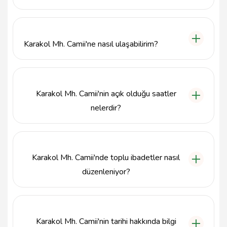
Karakol Mh. Camii, günlük ibadetlerin yanı sıra özel
günlerdeki toplu dualar, cenaze namazları ve diğer
dini etkinliklere de ev sahipliği yapmaktadır.
Karakol Mh. Camii'ne nasıl ulaşabilirim?
Karakol Mh. Camii, Balıkesir'in Karesi ilçesinde,
Karakol Köyü İç Yolu üzerinde yer almaktadır. Yerel
ulaşım araçları ile kolayca erişim sağlanabilir.
Karakol Mh. Camii'nin açık olduğu saatler
nelerdir?
Karakol Mh. Camii, sabah namazından itibaren akşam
namazına kadar açık olup, ibadet saatlerinde
ziyaretçilere açıktır.
Karakol Mh. Camii'nde toplu ibadetler nasıl
düzenleniyor?
Karakol Mh. Camii, toplu ibadetler için önceden
belirlenen tarihlerde duyurular yaparak cemaatin
katılımını teşvik etmektedir.
Karakol Mh. Camii'nin tarihi hakkında bilgi