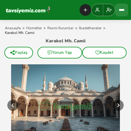
Tavsiyemiz Anasayfa
Anasayfa
>
Hizmetler
>
Resmi Kurumlar
>
İbadethaneler
>
Karakol Mh. Camii
Karakol Mh. Camii
Paylaş
Yorum Yap
Kaydet