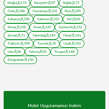
Muğla
174
Nevşehir
97
Niğde
73
Ordu
266
Osmaniye
101
Rize
205
Sakarya
292
Samsun
253
Siirt
65
Sinop
105
Sivas
145
Şanlıurfa
152
Şırnak
73
Tekirdağ
140
Tokat
141
Trabzon
309
Tunceli
20
Uşak
102
Van
64
Yalova
91
Yozgat
148
Zonguldak
150
Mobil Uygulamamızı İndirin