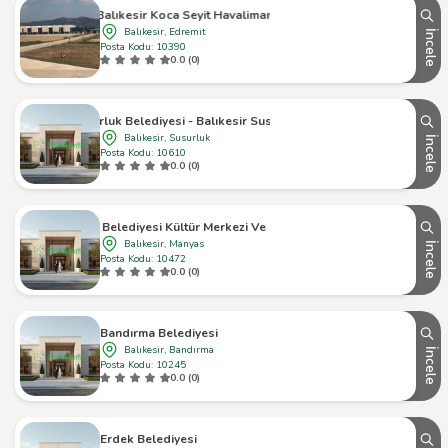
Balıkesir Koca Seyit Havalimanı
Balıkesir, Edremit
İncele
Posta Kodu: 10390
0.0 (0)
Susurluk Belediyesi - Balıkesir Susurluk - 1
Balıkesir, Susurluk
İncele
Posta Kodu: 10610
0.0 (0)
Manyas Belediyesi Kültür Merkezi Ve Sosyal Tesisi
Balıkesir, Manyas
İncele
Posta Kodu: 10472
0.0 (0)
Bandırma Belediyesi
Balıkesir, Bandırma
İncele
Posta Kodu: 10245
0.0 (0)
Erdek Belediyesi