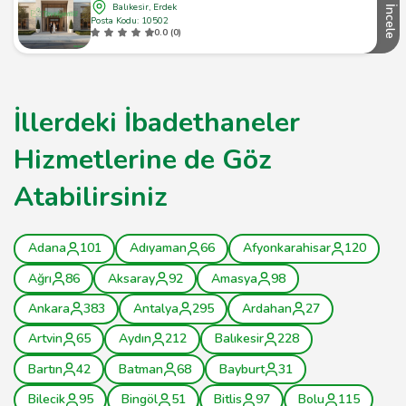
Balıkesir, Erdek
İncele
Posta Kodu: 10502
0.0 (0)
İllerdeki İbadethaneler
Hizmetlerine de Göz
Atabilirsiniz
Adana
101
Adıyaman
66
Afyonkarahisar
120
Ağrı
86
Aksaray
92
Amasya
98
Ankara
383
Antalya
295
Ardahan
27
Artvin
65
Aydın
212
Balıkesir
228
Bartın
42
Batman
68
Bayburt
31
Bilecik
95
Bingöl
51
Bitlis
97
Bolu
115