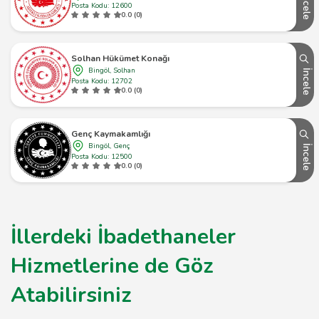
İncele
Posta Kodu: 12600
0.0 (0)
Solhan Hükümet Konağı
Bingöl, Solhan
İncele
Posta Kodu: 12702
0.0 (0)
Genç Kaymakamlığı
Bingöl, Genç
İncele
Posta Kodu: 12500
0.0 (0)
İllerdeki İbadethaneler
Hizmetlerine de Göz
Atabilirsiniz