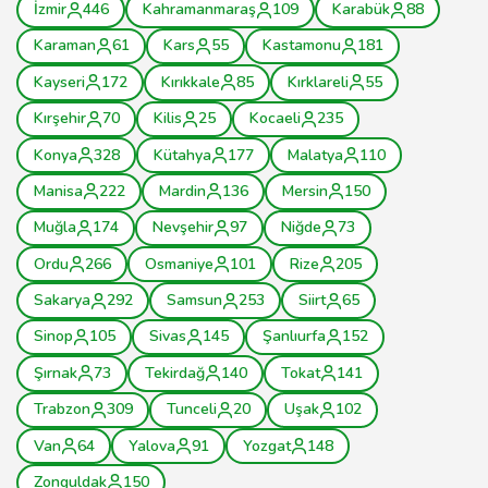
İzmir
446
Kahramanmaraş
109
Karabük
88
Karaman
61
Kars
55
Kastamonu
181
Kayseri
172
Kırıkkale
85
Kırklareli
55
Kırşehir
70
Kilis
25
Kocaeli
235
Konya
328
Kütahya
177
Malatya
110
Manisa
222
Mardin
136
Mersin
150
Muğla
174
Nevşehir
97
Niğde
73
Ordu
266
Osmaniye
101
Rize
205
Sakarya
292
Samsun
253
Siirt
65
Sinop
105
Sivas
145
Şanlıurfa
152
Şırnak
73
Tekirdağ
140
Tokat
141
Trabzon
309
Tunceli
20
Uşak
102
Van
64
Yalova
91
Yozgat
148
Zonguldak
150