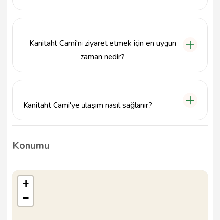
Kanitaht Cami, bölge halkına ibadet imkanı
sağlamakla birlikte, toplumsal etkinliklere de ev
sahipliği yapmaktadır.
Kanitaht Cami'ni ziyaret etmek için en uygun
zaman nedir?
Kanitaht Cami, yıl boyunca ziyaret edilebilmektedir;
ancak dini bayramlar ve özel günlerde daha yoğun
bir ilgi görmektedir.
Kanitaht Cami'ye ulaşım nasıl sağlanır?
Kanitaht Cami, Karlıova ilçesinde merkezi bir
konumda bulunduğundan, yerel ulaşım araçlarıyla
Konumu
kolayca erişilebilir.
+
−