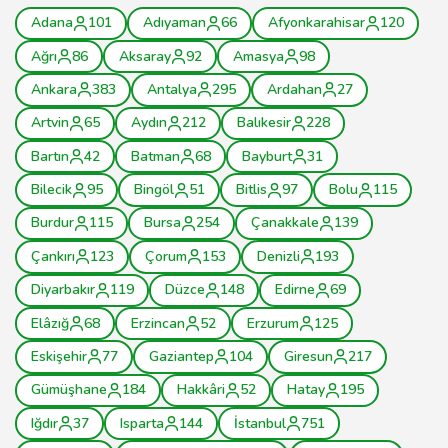
Adana
101
Adıyaman
66
Afyonkarahisar
120
Ağrı
86
Aksaray
92
Amasya
98
Ankara
383
Antalya
295
Ardahan
27
Artvin
65
Aydın
212
Balıkesir
228
Bartın
42
Batman
68
Bayburt
31
Bilecik
95
Bingöl
51
Bitlis
97
Bolu
115
Burdur
115
Bursa
254
Çanakkale
139
Çankırı
123
Çorum
153
Denizli
193
Diyarbakır
119
Düzce
148
Edirne
69
Elâzığ
68
Erzincan
52
Erzurum
125
Eskişehir
77
Gaziantep
104
Giresun
217
Gümüşhane
184
Hakkâri
52
Hatay
195
Iğdır
37
Isparta
144
İstanbul
751