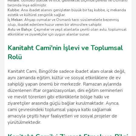
Minare:
Gövdesi yüksek ve ince, geleneksel biçimde şerefeli ve Osmanlı
tarzında inşa edilmiştir.
Kubbe:
Ana ibadet alanını genişleten büyük bir taş kubbe, iç mekanda
estetik ve kültürel zenginlik sağlar.
İç Mekan:
Ahşap oymalar ve Osmanlı tarzı süslemelerle bezenmiş
olup, ibadet edenlere huzur veren bir atmosfere sahiptir.
Avlu ve Bahçe:
Çeşmeler ve yeşil alanlarla çevrili olan avlu, toplumsal
etkinlikler ve ziyaretçiler için uygun alanlar sunar.
Kanitaht Cami'nin İşlevi ve Toplumsal
Rolü
Kanitaht Cami, Bingöl'de sadece ibadet alanı olarak değil,
aynı zamanda eğitim, kültür ve sosyal etkinliklere de ev
sahipliği yapan önemli bir merkezdir. Ramazan aylarında
düzenlenen iftar organizasyonları, dini eğitim seminerleri
ve mevlit törenleri gibi etkinliklerle bölge halkı ve
ziyaretçiler arasında güçlü bağlar kurulmaktadır. Ayrıca,
cami çevresindeki toplumsal yapıya katkı sağlamak
amacıyla çeşitli hayır faaliyetleri ve sosyal projeler de
yürütülmektedir.