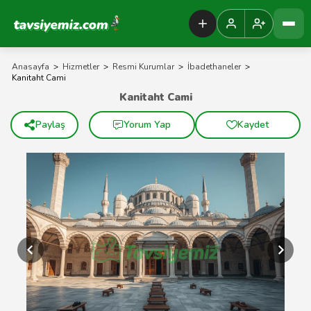
Tavsiyemiz Anasayfa
Anasayfa
>
Hizmetler
>
Resmi Kurumlar
>
İbadethaneler
>
Kanitaht Cami
Kanitaht Cami
Paylaş
Yorum Yap
Kaydet