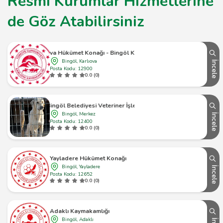
Resmi Kurumlar Hizmetlerine
de Göz Atabilirsiniz
Karlıova Hükümet Konağı - Bingöl Karlıova - 1
Bingöl, Karlıova
İncele
Posta Kodu: 12900
0.0 (0)
Bingöl Belediyesi Veteriner İşleri
Bingöl, Merkez
İncele
Posta Kodu: 12400
0.0 (0)
Yayladere Hükümet Konağı
Bingöl, Yayladere
İncele
Posta Kodu: 12652
0.0 (0)
Adaklı Kaymakamlığı
Bingöl, Adaklı