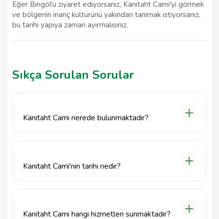
Eğer Bingöl'ü ziyaret ediyorsanız, Kanitaht Cami'yi görmek
ve bölgenin inanç kültürünü yakından tanımak istiyorsanız,
bu tarihi yapıya zaman ayırmalısınız.
Sıkça Sorulan Sorular
Kanitaht Cami nerede bulunmaktadır?
Kanitaht Cami, Bingöl ilinin Karlıova ilçesinde yer
almaktadır.
Kanitaht Cami'nin tarihi nedir?
Kanitaht Cami, Bingöl bölgesinin dini yaşamında
önemli bir yere sahip olup, tarihi ve kültürel
değerleriyle tanınan bir ibadethanedir.
Kanitaht Cami hangi hizmetleri sunmaktadır?