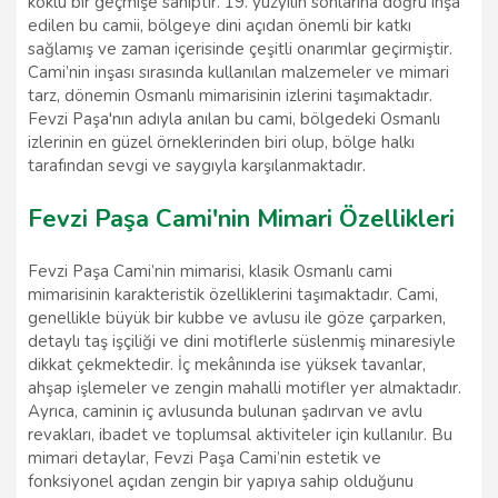
köklü bir geçmişe sahiptir. 19. yüzyılın sonlarına doğru inşa
edilen bu camii, bölgeye dini açıdan önemli bir katkı
sağlamış ve zaman içerisinde çeşitli onarımlar geçirmiştir.
Cami’nin inşası sırasında kullanılan malzemeler ve mimari
tarz, dönemin Osmanlı mimarisinin izlerini taşımaktadır.
Fevzi Paşa'nın adıyla anılan bu cami, bölgedeki Osmanlı
izlerinin en güzel örneklerinden biri olup, bölge halkı
tarafından sevgi ve saygıyla karşılanmaktadır.
Fevzi Paşa Cami'nin Mimari Özellikleri
Fevzi Paşa Cami’nin mimarisi, klasik Osmanlı cami
mimarisinin karakteristik özelliklerini taşımaktadır. Cami,
genellikle büyük bir kubbe ve avlusu ile göze çarparken,
detaylı taş işçiliği ve dini motiflerle süslenmiş minaresiyle
dikkat çekmektedir. İç mekânında ise yüksek tavanlar,
ahşap işlemeler ve zengin mahalli motifler yer almaktadır.
Ayrıca, caminin iç avlusunda bulunan şadırvan ve avlu
revakları, ibadet ve toplumsal aktiviteler için kullanılır. Bu
mimari detaylar, Fevzi Paşa Cami’nin estetik ve
fonksiyonel açıdan zengin bir yapıya sahip olduğunu