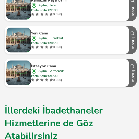
Ramazan Paşa Cami
Aydın, Efeler
İncele
Posta Kodu: 09100
0.0 (0)
Yeni Cami
Aydın, Buharkent
İncele
Posta Kodu: 09670
0.0 (0)
İstasyon Cami
Aydın, Germencik
İncele
Posta Kodu: 09700
0.0 (0)
İllerdeki İbadethaneler
Hizmetlerine de Göz
Atabilirsiniz