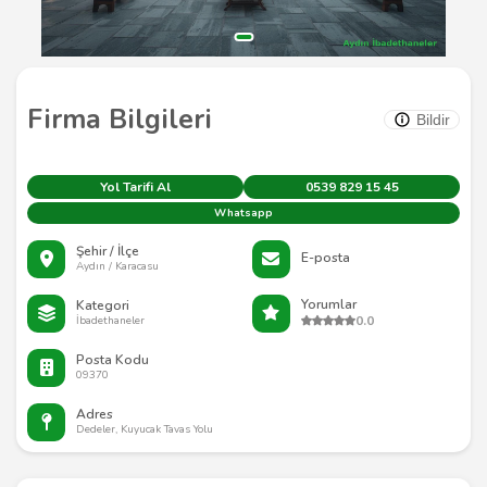
Firma Bilgileri
Bildir
Yol Tarifi Al
0539 829 15 45
Whatsapp
Şehir / İlçe
E-posta
Aydın / Karacasu
Yorumlar
Kategori
0.0
İbadethaneler
Posta Kodu
09370
Adres
Dedeler, Kuyucak Tavas Yolu