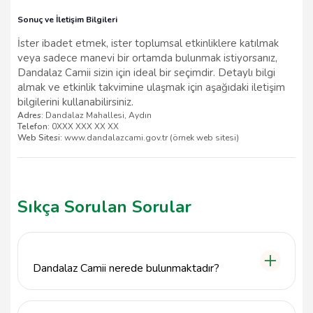
Sonuç ve İletişim Bilgileri
İster ibadet etmek, ister toplumsal etkinliklere katılmak
veya sadece manevi bir ortamda bulunmak istiyorsanız,
Dandalaz Camii sizin için ideal bir seçimdir. Detaylı bilgi
almak ve etkinlik takvimine ulaşmak için aşağıdaki iletişim
bilgilerini kullanabilirsiniz.
Adres:
Dandalaz Mahallesi, Aydın
Telefon:
0XXX XXX XX XX
Web Sitesi:
www.dandalazcami.gov.tr (örnek web sitesi)
Sıkça Sorulan Sorular
Dandalaz Camii nerede bulunmaktadır?
Dandalaz Camii, Aydın ilinin Karacasu ilçesinde,
Dedeler Mahallesi'nde, Kuyucak Tavas Yolu üzerinde