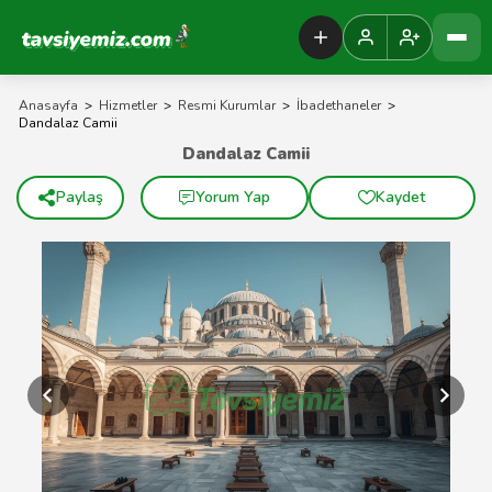
Tavsiyemiz Anasayfa
Anasayfa
>
Hizmetler
>
Resmi Kurumlar
>
İbadethaneler
>
Dandalaz Camii
Dandalaz Camii
Paylaş
Yorum Yap
Kaydet