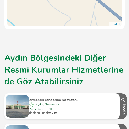
Leaflet
Aydın Bölgesindeki Diğer
Resmi Kurumlar Hizmetlerine
de Göz Atabilirsiniz
Germencik Jandarma Komutanlığı
Aydın, Germencik
İncele
Posta Kodu: 09700
0.0 (0)