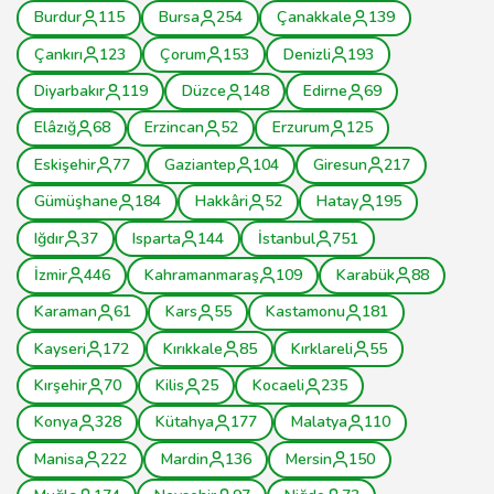
Burdur
115
Bursa
254
Çanakkale
139
Çankırı
123
Çorum
153
Denizli
193
Diyarbakır
119
Düzce
148
Edirne
69
Elâzığ
68
Erzincan
52
Erzurum
125
Eskişehir
77
Gaziantep
104
Giresun
217
Gümüşhane
184
Hakkâri
52
Hatay
195
Iğdır
37
Isparta
144
İstanbul
751
İzmir
446
Kahramanmaraş
109
Karabük
88
Karaman
61
Kars
55
Kastamonu
181
Kayseri
172
Kırıkkale
85
Kırklareli
55
Kırşehir
70
Kilis
25
Kocaeli
235
Konya
328
Kütahya
177
Malatya
110
Manisa
222
Mardin
136
Mersin
150