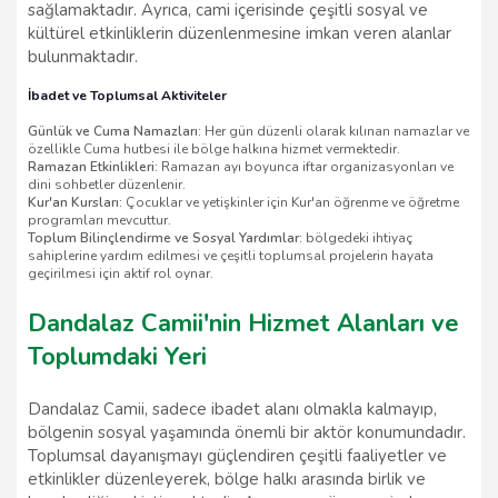
sağlamaktadır. Ayrıca, cami içerisinde çeşitli sosyal ve
kültürel etkinliklerin düzenlenmesine imkan veren alanlar
bulunmaktadır.
İbadet ve Toplumsal Aktiviteler
Günlük ve Cuma Namazları:
Her gün düzenli olarak kılınan namazlar ve
özellikle Cuma hutbesi ile bölge halkına hizmet vermektedir.
Ramazan Etkinlikleri:
Ramazan ayı boyunca iftar organizasyonları ve
dini sohbetler düzenlenir.
Kur'an Kursları:
Çocuklar ve yetişkinler için Kur'an öğrenme ve öğretme
programları mevcuttur.
Toplum Bilinçlendirme ve Sosyal Yardımlar:
bölgedeki ihtiyaç
sahiplerine yardım edilmesi ve çeşitli toplumsal projelerin hayata
geçirilmesi için aktif rol oynar.
Dandalaz Camii'nin Hizmet Alanları ve
Toplumdaki Yeri
Dandalaz Camii, sadece ibadet alanı olmakla kalmayıp,
bölgenin sosyal yaşamında önemli bir aktör konumundadır.
Toplumsal dayanışmayı güçlendiren çeşitli faaliyetler ve
etkinlikler düzenleyerek, bölge halkı arasında birlik ve