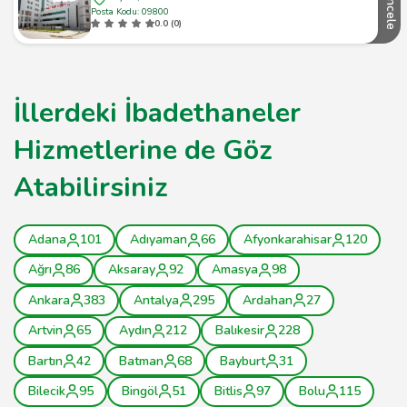
İncele
Posta Kodu: 09800
0.0 (0)
İllerdeki İbadethaneler
Hizmetlerine de Göz
Atabilirsiniz
Adana
101
Adıyaman
66
Afyonkarahisar
120
Ağrı
86
Aksaray
92
Amasya
98
Ankara
383
Antalya
295
Ardahan
27
Artvin
65
Aydın
212
Balıkesir
228
Bartın
42
Batman
68
Bayburt
31
Bilecik
95
Bingöl
51
Bitlis
97
Bolu
115