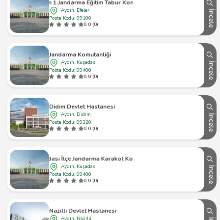
Aydın 1.Jandarma Eğitim Tabur Komutanlığı
Aydın, Efeler
İncele
Posta Kodu: 09100
0.0 (0)
Jandarma Komutanliği
Aydın, Kuşadası
İncele
Posta Kodu: 09400
0.0 (0)
Didim Devlet Hastanesi
Aydın, Didim
İncele
Posta Kodu: 09320
0.0 (0)
Kuşadası İlçe Jandarma Karakol Komutanlığı
Aydın, Kuşadası
İncele
Posta Kodu: 09400
0.0 (0)
Nazilli Devlet Hastanesi
Aydın, Nazilli