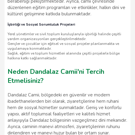
beraberliği pekiştirmektedir. Ayrıca, camii çevresinde
düzenlenen eğitim programları ve etkinlikler, halkın dini ve
kültürel gelişimine katkıda bulunmaktadır.
İşbirliği ve Sosyal Sorumluluk Projeleri
Yerel yönetimler ve sivil toplum kuruluşlarıyla işbirliği halinde çeşitli
yardım organizasyonları gerçekleştirilmektedir.
Gençler ve çocuklar için eğitsel ve sosyal projeler planlanmakta ve
uygulamaya konmaktadır.
Sağlık, eğitim ve toplum hizmetleri alanında çeşitli projelerle bölge
halkına katkı sağlanmaktadır.
Neden Dandalaz Camii'ni Tercih
Etmelisiniz?
Dandalaz Camii, bölgedeki en güvenilir ve modern
ibadethanelerden biri olarak, ziyaretçilerine hem ruhani
hem de sosyal hizmetler sunmaktadır. Geniş ve konforlu
yapısı, aktif toplumsal faaliyetleri ve kaliteli hizmet
anlayışıyla Dandalaz bölgesinin vazgeçilmez dini mekanıdır.
Ayrıca, caminin manevi atmosferi, ziyaretçilerinin ruhunu
dinlendiren ve manevi huzur bulan bir ortam sunar.