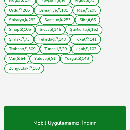
Muğla
174
Nevşehir
97
Niğde
73
Ordu
266
Osmaniye
101
Rize
205
Sakarya
292
Samsun
253
Siirt
65
Sinop
105
Sivas
145
Şanlıurfa
152
Şırnak
73
Tekirdağ
140
Tokat
141
Trabzon
309
Tunceli
20
Uşak
102
Van
64
Yalova
91
Yozgat
148
Zonguldak
150
Mobil Uygulamamızı İndirin