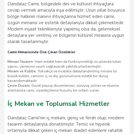
Dandalaz Camii, bölgedeki dini ve kültürel ihtiyaçlara
cevap vermek amacıyla inşa edilmiştir. Uzun yıllar boyunca
bölge halkının manevi ihtiyaçlarına hizmet eden camii,
özgün mimarisi ve estetik detaylarıyla dikkat çekmektedir.
Modern inşaat teknikleriyle yapılmış olsa da, geleneksel
detaylara yer verilmiş ve bölgenin kültürel mirasına uygun
olarak tasarlanmıştır.
Camii Mimarisinde Öne Çıkan Özellikler
Mimari Tasarım:
Hem estetik hem de fonksiyonelliği ön planda tutan
yapısı, çevresine uyum sağlayacak şekilde planlanmıştır.
Minare ve Kubbe:
Yüksekçe ve incelikle detaylandırılmış minare ile
büyük kubbe, caminin iç ve dış görünümüne estetik bir duruş
kazandırmaktadır.
Çevre Düzeni:
Güzel peyzaj düzenlemesi, yürüyüş yolları ve oturma
alanlarıyla cami, ziyaretçilerine huzurlu bir ortam sunar.
İç Mekan ve Toplumsal Hizmetler
Dandalaz Camii'nin iç mekanı, geniş ve ferah olup, modern
tasarım detaylarıyla donatılmıştır. Temiz ve hijyenik
ortamıyla dikkat çeken iç mekan, ibadet edenlere rahatlık